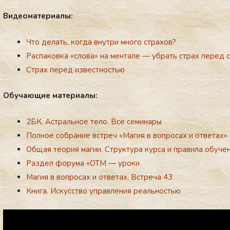
Ви­де­ома­те­ри­алы:
Что делать, когда внутри много страхов?
Распаковка «слова» на ментале — убрать страх перед 
Страх перед известностью
Обу­ча­ющие ма­те­ри­алы:
2БК. Астральное тело. Все семинары
Полное собрание встреч «Магия в вопросах и ответах»
Общая теория магии. Структура курса и правила обуче
Раздел форума «ОТМ — уроки
Магия в вопросах и ответах. Встреча 43
Книга. Искусство управления реальностью