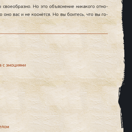
 сво­еоб­разно. Но это объ­яс­не­ние ни­како­го от­но­
то оно вас и не кос­нётся. Но вы бо­итесь, что вы го­
а с эмоциями
елом