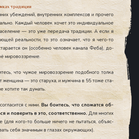
мках традиции
енних убеж­де­ний, внут­ренних ком­плек­сов и про­чего
у­аль­но. Каж­дый че­ловек хо­чет это ин­ди­виду­аль­ное
насе­ление — это уже пе­реда­ча тра­диции. А ес­ли я
щей ре­аль­нос­ти, то это оз­на­ча­ет, что я че­го-то
та­ра­ет­ся он (осо­бен­но че­ловек ка­нала Фе­ба), до­
оё ми­ровоз­зре­ние.
итесь, что чу­жое ми­ровоз­зре­ние по­доб­но­го тол­ка
т жен­щи­на — это ста­руха, и муж­чи­на в 55 то­же ста­
не хо­тите так ду­мать.
ог­ла­сит­ся с ни­ми.
Вы бо­итесь, что сло­жат­ся об­
ся и по­верить в это, со­от­ветс­твен­но.
Для мно­гих
 (для ко­го-то боль­ше ни­чего не пы­тать­ся, объ­яс­
­вать се­бя зна­чимым в гла­зах ок­ру­жа­ющих).