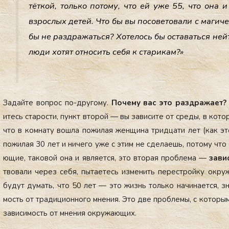
тёт­кой, толь­ко по­тому, что ей уже 55, что она и 
взрос­лых де­тей. Что бы вы по­сове­това­ли с ма­гиче
бы не раз­дра­жать­ся? Хо­телось бы ос­та­вать­ся ней­
лю­ди хо­тят от­но­сить се­бя к ста­рикам?»
За­дай­те воп­рос по-дру­гому.
По­чему вас это раз­дра­жа­ет?
итесь ста­рос­ти, пункт вто­рой — вы за­виси­те от сре­ды, в ко­тор
что в ком­на­ту вош­ла по­жилая жен­щи­на трид­ца­ти лет (как эт
по­жилая 30 лет и ни­чего уже с этим не сде­ла­ешь, по­тому что 
ющие, та­ковой она и яв­ля­ет­ся, это вто­рая проб­ле­ма —
за­ви
тво­вали че­рез се­бя, пы­та­етесь из­ме­нить пе­рес­трой­ку ок­ру
бу­дут ду­мать, что 50 лет — это жизнь толь­ко на­чина­ет­ся, зна
мость от тра­дици­он­но­го мне­ния. Это две проб­ле­мы, с ко­торы­м
за­виси­мость от мне­ния ок­ру­жа­ющих.