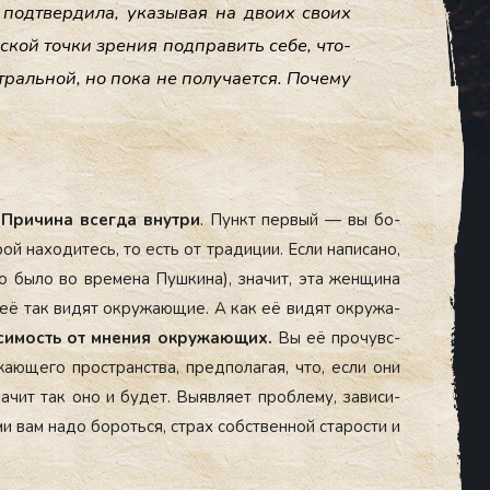
под­твер­ди­ла, ука­зывая на дво­их сво­их
с­кой точ­ки зре­ния под­пра­вить се­бе, что­
траль­ной, но по­ка не по­луча­ет­ся. По­чему
 При­чина всег­да внут­ри
. Пункт пер­вый — вы бо­
ой на­ходи­тесь, то есть от тра­диции. Ес­ли на­писа­но,
о бы­ло во вре­мена Пуш­ки­на), зна­чит, эта жен­щи­на
её так ви­дят ок­ру­жа­ющие. А как её ви­дят ок­ру­жа­
си­мость от мне­ния ок­ру­жа­ющих.
Вы её про­чувс­
­жа­юще­го прос­транс­тва, пред­по­лагая, что, ес­ли они
­чит так оно и бу­дет. Вы­яв­ля­ет проб­ле­му, за­виси­
и вам на­до бо­роть­ся, страх собс­твен­ной ста­рос­ти и