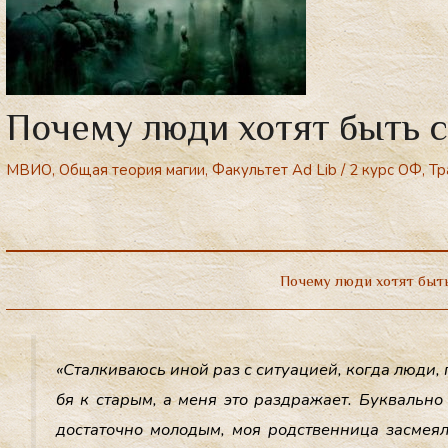
Почему люди хотят быть 
МВИО
,
Общая теория магии
,
Факультет Ad Lib
/
2 курс ОФ
,
Тр
Почему люди хотят быт
«Стал­ки­ва­юсь иной раз с си­ту­аци­ей, ког­да лю­ди, 
бя к ста­рым, а ме­ня это раз­дра­жа­ет. Бук­валь­но
дос­та­точ­но мо­лодым, моя родс­твен­ни­ца зас­ме­