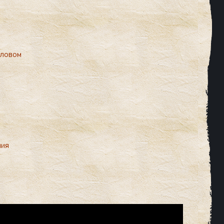
словом
ния