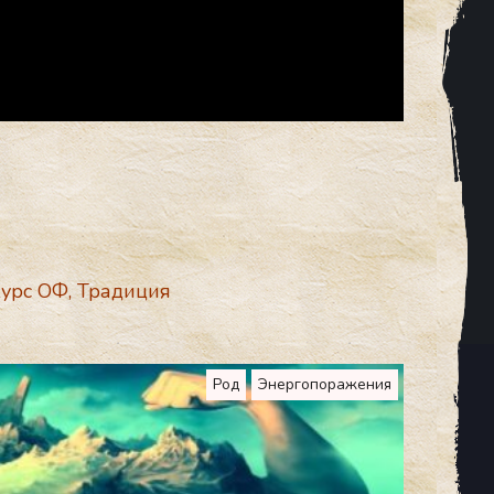
курс ОФ
,
Традиция
Род
Энергопоражения