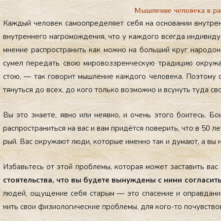
Мышление человека в ра
Каж­дый че­ловек са­мо­оп­ре­деля­ет се­бя на ос­но­вании внут­р
внут­ренне­го наг­ро­мож­де­ния, что у каж­до­го всег­да ин­ди­вид
мне­ние рас­простра­нить как мож­но на боль­ший круг на­родо­
су­мел пе­редать свою ми­ровоз­зрен­ческую тра­дицию ок­ру­жа­ю
стою, — так го­ворит мыш­ле­ние каж­до­го че­лове­ка. По­это­му с
тянуть­ся до всех, до ко­го толь­ко воз­можно и всу­нуть ту­да св
Вы это зна­ете, яв­но или не­яв­но, и очень это­го бо­итесь. Бо­
рас­простра­нить­ся на вас и вам при­дёт­ся по­верить, что в 50 ле
рый. Вас ок­ру­жа­ют лю­ди, ко­торые имен­но так и ду­ма­ют, а вы 
Из­бавь­тесь от этой проб­ле­мы, ко­торая мо­жет зас­та­вить вас с
сто­ятель­ства, что вы бу­дете вы­нуж­де­ны с ни­ми сог­ла­сить­
лю­дей, ощу­щение се­бя ста­рым — это спа­сение и оп­равда­ние
нить свои фи­зи­оло­гичес­кие проб­ле­мы, для ко­го-то по­чувс­тво