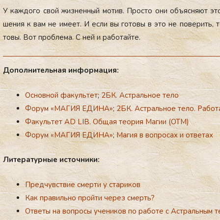
У каж­до­го свой жиз­ненный мо­тив. Прос­то они объ­яс­ня­ют это
шения к вам не име­ет. И ес­ли вы го­товы в это не по­верить, 
товы. Вот проб­ле­ма. С ней и ра­ботай­те.
До­пол­ни­тель­ная ин­фор­ма­ция:
Основной факультет
;
2БК. Астральное тело
Форум «МАГИЯ ЕДИНА»
;
2БК. Астральное тело. Работ
Факультет AD LIB. Общая теория Магии (ОТМ)
Форум «МАГИЯ ЕДИНА»
;
Магия в вопросах и ответах
Ли­те­ра­тур­ные ис­точ­ни­ки:
Предчувствие смерти у стариков
Как правильно пройти через смерть?
Ответы на вопросы учеников по работе с Астральным т