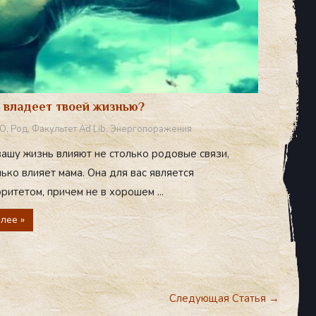
 владеет твоей жизнью?
О
,
Род
,
Факультет Ad Lib
,
Энергопоражения
вашу жизнь влияют не столько родовые связи,
ько влияет мама. Она для вас является
ритетом, причем не в хорошем ...
лее »
Следующая Статья
→