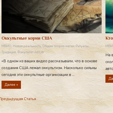
Оккультные корни США
Кто
МВИО
,
Новая реальность
,
Общая теория магии
,
Ритуалы
,
МВИ
Традиция
,
Факультет Ad Lib
На 
«В одном из ваших видео рассказывали, что в основе
скол
создания США лежал оккультизм. Насколько сильны
авто
сегодня эти оккультные организации в ...
Да
Далее »
редыдущая Статья