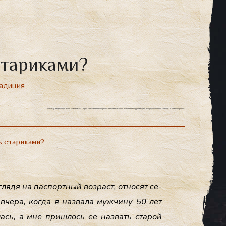
стариками?
адиция
Почему люди хотят быть стариками? Страх собственной старости или зависимость от мнения окружающих, от традиционного мнения? Страх старости.
ь стариками?
гля­дя на пас­пор­тный воз­раст, от­но­сят се­
 вче­ра, ког­да я наз­ва­ла муж­чи­ну 50 лет
ялась, а мне приш­лось её наз­вать ста­рой