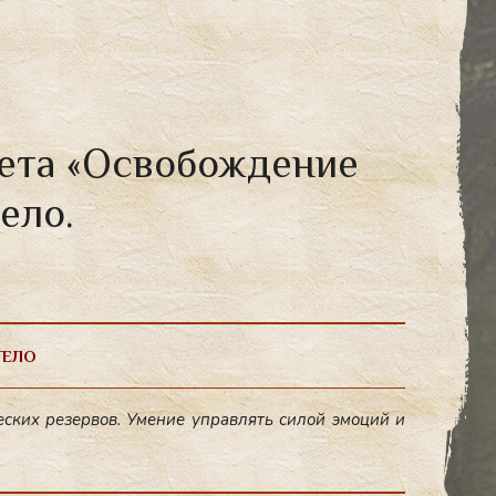
тета «Освобождение
ело.
ТЕЛО
ес­ких ре­зер­вов. Уме­ние уп­равлять си­лой эмо­ций и