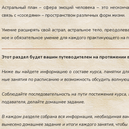
Ас­траль­ный план – сфе­ра эмо­ций че­ло­ве­ка – это нес­кон­ча­
связь с «со­се­дя­ми» – прос­транс­твом раз­лич­ных форм жиз­ни.
Уме­ние рас­ши­рять свой ас­трал, ас­траль­ное те­ло, пре­одо­ле­ва
мое и обя­за­тель­ное уме­ние для каж­до­го прак­ти­ку­юще­го на пу­
Этот раз­дел бу­дет ва­шим пу­те­во­ди­те­лем на про­тя­же­нии вс
Ни­же вы най­де­те ин­фор­ма­цию о сос­та­ве кур­са, па­мят­ки для
ные за­ня­тия по рас­пи­са­нию и воз­мож­ность об­су­дить вол­ну­
Соб­лю­дай­те пос­ле­до­ва­тель­ность на пу­ти пос­ти­же­ния кур­са,
по­да­ва­те­ля, де­лай­те до­маш­нее за­да­ние.
В каж­дом раз­де­ле соб­ра­на вся ин­фор­ма­ция, не­об­хо­ди­мая вам
вы­не­се­но до­маш­нее за­дание и ито­ги каж­до­го за­ня­тия, что­б