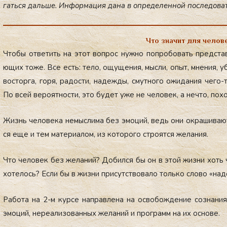
гать­ся даль­ше. Ин­фор­ма­ция да­на в оп­ре­де­лен­ной пос­ле­до­ва­
Что значит для челов
Что­бы от­ве­тить на этот воп­рос нуж­но поп­ро­бо­вать пред­ста­
ющих то­же. Все есть: те­ло, ощу­ще­ния, мыс­ли, опыт, мне­ния, убе
вос­тор­га, го­ря, ра­дос­ти, на­деж­ды, смут­но­го ожи­да­ния че­г
По всей ве­ро­ят­нос­ти, это бу­дет уже не че­ло­век, а неч­то, по­х
Жизнь че­ло­ве­ка не­мыс­ли­ма без эмо­ций, ведь они ок­ра­ши­ва­ют
ся еще и тем ма­те­ри­алом, из ко­то­ро­го стро­ят­ся же­ла­ния.
Что че­ло­век без же­ла­ний? До­бил­ся бы он в этой жиз­ни хоть ч
хо­те­лось? Ес­ли бы в жиз­ни при­сутс­тво­ва­ло толь­ко сло­во «на­д
Ра­бо­та на 2-м кур­се нап­рав­ле­на на ос­во­бож­де­ние соз­на­ни
эмо­ций, не­ре­али­зо­ван­ных же­ла­ний и прог­рамм на их ос­но­ве.