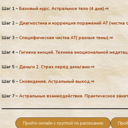
Шаг 1 –
Ба­зовый курс. Ас­траль­ное те­ло (4 дня).⇨
Шаг 2 –
Ди­аг­нос­ти­ка и кор­рек­ция по­ра­же­ний АТ (чис­тка
Шаг 3 –
Спе­цифи­чес­кая чис­тка АТ( раз­ные те­мы).⇨
Шаг 4 –
Ги­ги­ена эмо­ций. Тех­ни­ка эмо­ци­ональ­ной ме­дита­
Шаг 5 –
День­ги 2. Страх пе­ред день­га­ми.⇨
Шаг 6 –
Сно­виде­ния. Ас­траль­ный вы­ход.⇨
Шаг 7 –
Ас­траль­ные вза­имо­дей­ствия. Прак­ти­чес­кое за­н
Пройти онлайн с группой по расписанию
Прой