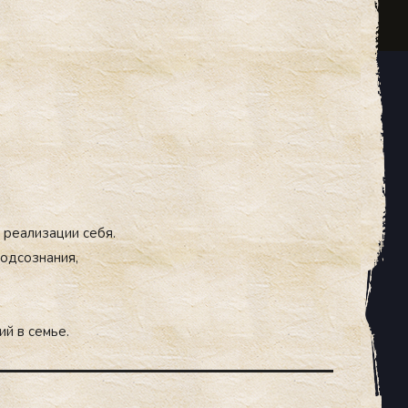
 ре­али­зации се­бя.
од­созна­ния,
ний в семье.