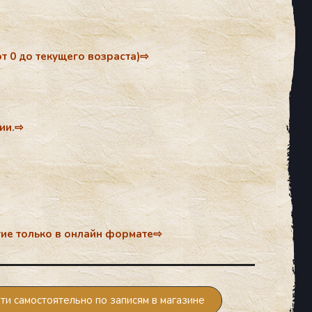
 от 0 до те­куще­го воз­раста)⇨
ции.⇨
ятие толь­ко в он­лайн фор­ма­те⇨
ти самостоятельно по записям в магазине