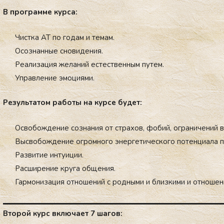
В прог­рамме кур­са:
Чистка АТ по годам и темам.
Осознанные сновидения.
Реализация желаний естественным путем.
Управление эмоциями.
Ре­зуль­та­том ра­боты на кур­се бу­дет:
Ос­во­бож­де­ние сознания от стра­хов, фо­бий, ог­ра­ниче­ний в
Выс­во­бож­дение ог­ромного энер­ге­тичес­кого по­тен­ци­ала п
Раз­ви­тие ин­ту­иции.
Рас­ши­рение круга об­ще­ния.
Гармонизация от­но­шений с род­ны­ми и близ­ки­ми и от­но­ше
Второй курс включает 7 шагов: