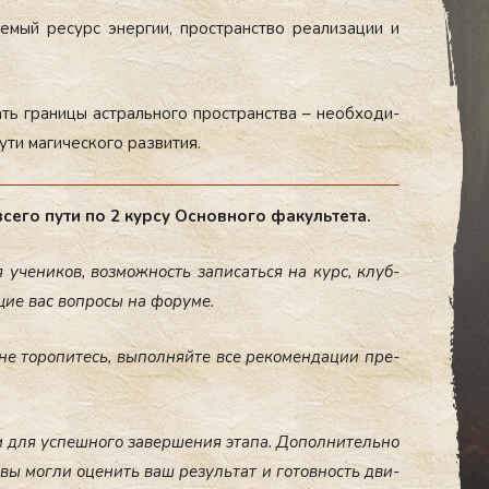
емый ре­сурс энер­гии, прос­транс­тво ре­али­за­ции и
ть гра­ни­цы ас­траль­но­го прос­транс­тва – не­об­хо­ди­
ти ма­гичес­ко­го раз­ви­тия.
е­го пу­ти по 2 кур­су Ос­нов­но­го фа­куль­те­та.
 уче­ни­ков, воз­мож­ность за­пи­сать­ся на курс, клуб­
ющие вас воп­ро­сы на фо­ру­ме.
 не то­ро­пи­тесь, вы­пол­няй­те все ре­ко­мен­да­ции пре­
 для ус­пеш­но­го за­вер­ше­ния эта­па. До­пол­ни­тель­но
ы вы мог­ли оце­нить ваш ре­зуль­тат и го­тов­ность дви­