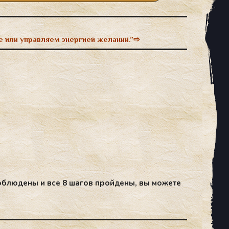
 или управляем энергией желаний.”
⇨
б­лю­дены и все 8 ша­гов прой­де­ны, вы мо­жете