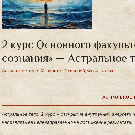
2 курс Основного факуль
сознания» — Астральное т
Астральное тело
,
Факультет Основной
,
Факультеты
АСТРАЛЬНОЕ 
Ас­траль­ное те­ло. 2 курс – рас­кры­тие внут­ренних энер­ге­тич
нап­равлять её це­ленап­равлен­но на дос­ти­жение ре­зуль­та­та.