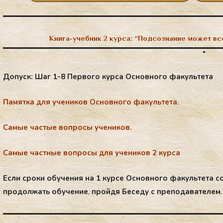
Книга-учебник 2 курса:
“Подсознание может все
До­пуск: Шаг 1-8 Первого курса Основного факультета
Па­мят­ка для уче­ни­ков Ос­нов­но­го фа­куль­те­та.
Са­мые час­тые воп­ро­сы уче­ни­ков.
Самые частные вопросы для учеников 2 курса
Ес­ли сро­ки обу­чения на 1 курсе Основного факультета со
про­дол­жать обу­чение
,
пройдя Беседу с преподавателем
.