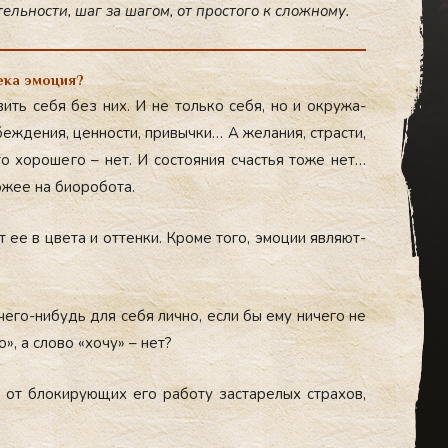
тель­нос­ти, шаг за ша­гом, от прос­то­го к слож­но­му.
ека эмоция?
вить се­бя без них. И не толь­ко се­бя, но и ок­ру­жа­
ж­де­ния, цен­нос­ти, при­выч­ки… А же­ла­ния, страс­ти,
о-то хо­ро­ше­го – нет. И сос­то­яния счастья то­же нет…
о­жее на би­оро­бо­та.
 ее в цве­та и от­тен­ки. Кро­ме то­го, эмо­ции яв­ля­ют­
е­го-ни­будь для се­бя лич­но, ес­ли бы ему ни­че­го не
о», а сло­во «хо­чу» – нет?
я от бло­ки­ру­ющих его ра­бо­ту зас­та­ре­лых стра­хов,