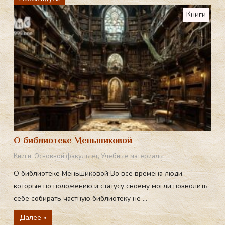
a
Книги
m
О библиотеке Меньшиковой
Книги
,
Основной факультет
,
Учебные материалы
О библиотеке Меньшиковой Во все времена люди,
которые по положению и статусу своему могли позволить
себе собирать частную библиотеку не ...
Далее »