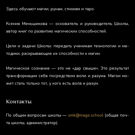
Здесь обу­ча­ют ма­гии, ру­нам, сти­хи­ям и та­ро.
Ксе­ния Мень­ши­кова — ос­но­ватель и ру­ково­дитель Шко­лы,
ав­тор книг по раз­ви­тию ма­гичес­ких спо­соб­ностей.
Це­ли и за­дачи Шко­лы: пе­редать уче­никам тех­но­логии и ме­
тоди­ки, рас­кры­ва­ющие их спо­соб­ности к ма­гии.
Ма­гичес­кое соз­на­ние — это не «дар свы­ше». Это ре­зуль­тат
тран­сфор­ма­ции се­бя пос­редс­твом во­ли и ра­зума. Ма­гом мо­
жет стать толь­ко тот, у ко­го есть во­ля и ра­зум.
Контакты
По об­щим воп­ро­сам шко­лы —
smk@mage.school
(об­щая поч­
та шко­лы, ад­ми­нис­тра­тор).