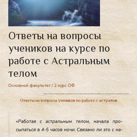
Ответы на вопросы
учеников на курсе по
работе с Астральным
телом
Основной факультет
/
2 курс ОФ
Ответы на вопросы учеников по работе с Астральным телом, Во время увеличения энергии в астральном теле можно заниматься медитациями, чистками.
Ответы на вопросы учеников по работе с астралом
«Ра­ботая с ас­траль­ным те­лом, на­чала про­
сыпать­ся в 4-5 ча­сов но­чи. Свя­зано ли это с на­