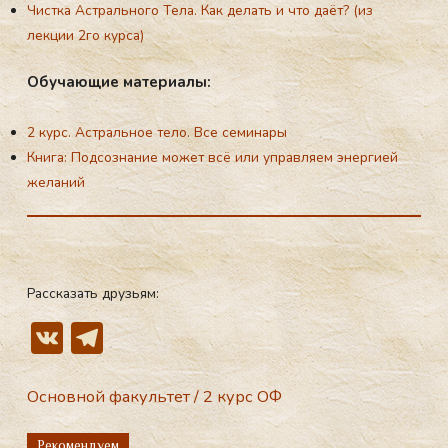
Чистка Астрального Тела. Как делать и что даёт? (из
лекции 2го курса)
Обу­ча­ющие ма­те­ри­алы:
2 курс. Астральнoе тело. Все семи­нары
Книга: Подсознание может всё или управляем энергией
желаний
Рассказать друзьям:
V
T
K
el
e
Основной факультет
/
2 курс ОФ
gr
Рекомендуем