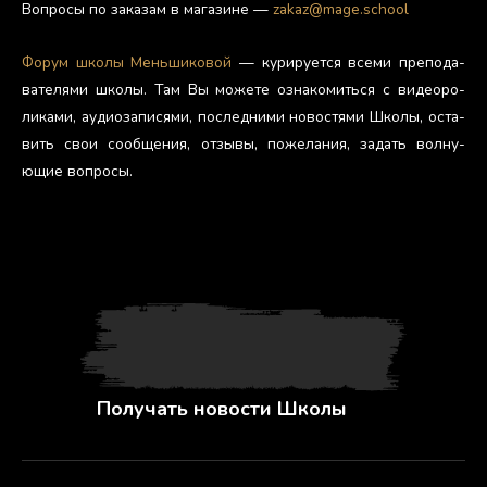
Воп­ро­сы по за­казам в ма­гази­не —
zakaz@mage.school
Фо­рум шко­лы Мень­ши­ковой
— ку­риру­ет­ся все­ми пре­пода­
вате­лями шко­лы. Там Вы мо­жете оз­на­комить­ся с ви­де­оро­
лика­ми, а­уди­оза­пися­ми, пос­ледни­ми но­вос­тя­ми Шко­лы, ос­та­
вить свои со­об­ще­ния, от­зы­вы, по­жела­ния, за­дать вол­ну­
ющие воп­ро­сы.
Получать новости Школы