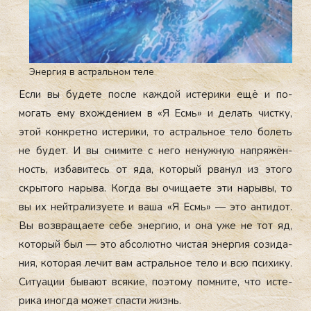
Энергия в астральном теле
Ес­ли вы бу­дете пос­ле каж­дой ис­те­рики ещё и по­
могать ему вхож­де­ни­ем в «Я Есмь» и де­лать чис­тку,
этой кон­крет­но ис­те­рики, то ас­траль­ное те­ло бо­леть
не бу­дет. И вы сни­мите с не­го не­нуж­ную нап­ря­жён­
ность, из­ба­витесь от яда, ко­торый рва­нул из это­го
скры­того на­рыва. Ког­да вы очи­ща­ете эти на­рывы, то
вы их ней­тра­лизу­ете и ва­ша «Я Есмь» — это ан­ти­дот.
Вы воз­вра­ща­ете се­бе энер­гию, и она уже не тот яд,
ко­торый был — это аб­со­лют­но чис­тая энер­гия со­зида­
ния, ко­торая ле­чит вам ас­траль­ное те­ло и всю пси­хику.
Си­ту­ации бы­ва­ют вся­кие, по­это­му пом­ни­те, что ис­те­
рика иног­да мо­жет спас­ти жизнь.