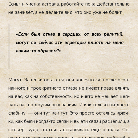
Есмь» и чис­тка ас­тра­ла, ра­ботай­те по­ка дей­стви­тель­но
не за­живёт, а не де­лай­те вид, что оно уже не бо­лит.
«
Ес­ли был от­каз в сер­дцах, от всех ре­лигий,
мо­гут ли сей­час эти эг­ре­горы вли­ять на ме­ня
ка­ким-то об­ра­зом?
»
Мо­гут. За­цеп­ки ос­та­ют­ся, они ко­неч­но же пос­ле осоз­
нанно­го и тро­ек­ратно­го от­ка­за не име­ют пра­ва вли­ять
на вас, как на собс­твен­ность, но ник­то не ме­ша­ет цеп­
лять вас по дру­гим ос­но­вани­ям. И как толь­ко вы да­ёте
сла­бину, — они тут как тут. Это прос­то ос­та­лись крюч­
ки, как бы­ли ког­да-то свя­зи и вы эти свя­зи рас­це­пили, а
ште­кер, ку­да эта связь встав­ля­лась ещё ос­тался. От­
части, это ре­ша­ет­ся ас­траль­ны­ми чис­тка­ми, ра­ботой с