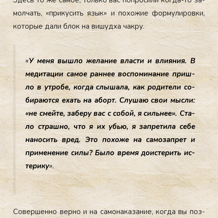
Здесь то же са­мое, толь­ко вас поп­ро­сили ког­да-то за­
мол­чать, «при­кусить язык» и по­хожие фор­му­лиров­ки,
ко­торые да­ли блок на ви­шуд­ха чак­ру.
«
У ме­ня выш­ло же­лание влас­ти и вли­яния. В
ме­дита­ции са­мое ран­нее вос­по­мина­ние приш­
ло в ут­ро­бе, ког­да слы­шала, как ро­дите­ли со­
бира­ют­ся ехать на аборт. Слу­шаю свои мыс­ли:
«не смей­те, за­беру вас с со­бой, я силь­нее». Ста­
ло страш­но, что я их убью, я зап­ре­тила се­бе
на­носить вред. Это по­хоже на са­мозап­рет и
при­мене­ние си­лы? Бы­ло вре­мя до­ис­те­рить ис­
те­рику
».
Со­вер­шенно вер­но и на са­мона­каза­ние, ког­да вы поз­