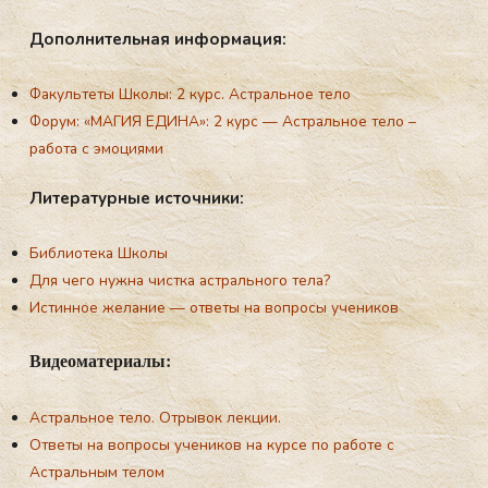
До­пол­ни­тель­ная ин­фор­ма­ция:
Факультеты Школы:
2 курс. Астральное тело
Форум: «МАГИЯ ЕДИНА»
:
2 курс — Астральное тело –
работа с эмоциями
Ли­те­ра­тур­ные ис­точ­ни­ки:
Библиотека Школы
Для чего нужна чистка астральнoго тела?
Истинное желание — ответы на вопросы учеников
Ви­де­ома­те­ри­алы:
Астральное тело. Отрывок лекции.
Ответы на вопросы учеников на курсе по работе с
Астральным телом