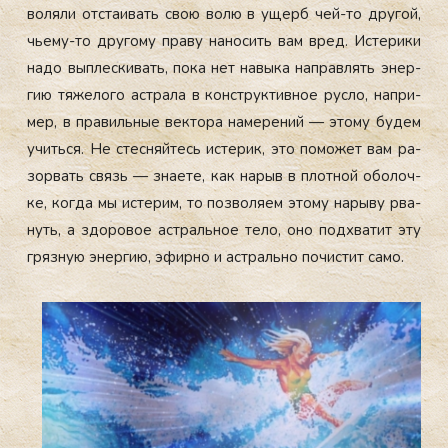
во­ляли от­ста­ивать свою во­лю в ущерб чей-то дру­гой,
чь­ему-то дру­гому пра­ву на­носить вам вред. Ис­те­рики
на­до вып­лески­вать, по­ка нет на­выка нап­равлять энер­
гию тя­жело­го ас­тра­ла в конс­трук­тивное рус­ло, нап­ри­
мер, в пра­виль­ные век­то­ра на­мере­ний — это­му бу­дем
учить­ся. Не стес­няй­тесь ис­те­рик, это по­может вам ра­
зор­вать связь — зна­ете, как на­рыв в плот­ной обо­лоч­
ке, ког­да мы ис­те­рим, то поз­во­ля­ем это­му на­рыву рва­
нуть, а здо­ровое ас­траль­ное те­ло, оно под­хва­тит эту
гряз­ную энер­гию, эфир­но и ас­траль­но по­чис­тит са­мо.