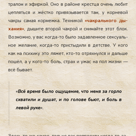
тра­лом и эфир­кой. Оно в рай­оне крес­тца очень лю­бит
цеп­лять­ся и жёс­тко при­вязы­ва­ет­ся там, у кор­не­вой
чак­ры са­мая кор­межка. Тех­ни­кой
«чак­раль­но­го ды­
хания»
, ды­шите вто­рой чак­рой и сни­май­те этот блок.
Воз­можно, у вас ког­да-то бы­ло за­дав­ленное сек­су­аль­
ное же­лание, ког­да-то прис­ты­дили в детс­тве. У ко­го
как на пси­хику это ля­жет, кто-то от­ряхнул­ся и даль­ше
по­шёл, а у ко­го-то боль, страх и ужас на пол жиз­ни —
всё бы­ва­ет.
«
Всё вре­мя бы­ло ощу­щение, что ме­ня за гор­ло
схва­тили и ду­шат, и по го­лове бь­ют, и боль в
ле­вой ру­ке
».