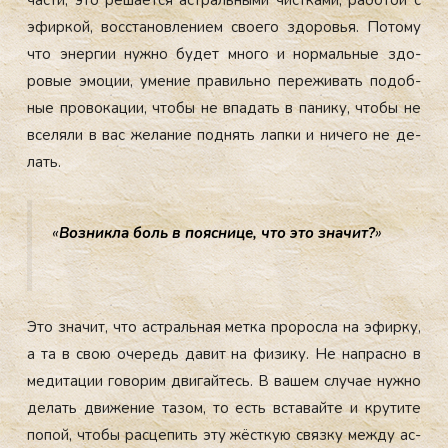
эфир­кой, вос­ста­нов­ле­ни­ем сво­его здо­ровья. По­тому
что энер­гии нуж­но бу­дет мно­го и нор­маль­ные здо­
ровые эмо­ции, уме­ние пра­виль­но пе­режи­вать по­доб­
ные про­вока­ции, что­бы не впа­дать в па­нику, что­бы не
все­ляли в вас же­лание под­нять лап­ки и ни­чего не де­
лать.
«
Воз­никла боль в по­яс­ни­це, что это зна­чит?
»
Это зна­чит, что ас­траль­ная мет­ка про­рос­ла на эфир­ку,
а та в свою оче­редь да­вит на фи­зику. Не нап­расно в
ме­дита­ции го­ворим дви­гай­тесь. В ва­шем слу­чае нуж­но
де­лать дви­жение та­зом, то есть вста­вай­те и кру­тите
по­пой, что­бы рас­це­пить эту жёс­ткую связ­ку меж­ду ас­