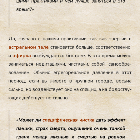
шими прак­ти­ками и чем луч­ше за­нять­ся в это
вре­мя?»
Да, свя­зано с на­шими прак­ти­ками, так как энер­гии в
ас­траль­ном те­ле
ста­новят­ся боль­ше, со­от­ветс­твен­но,
и
эфир­ка
воз­бужда­ет­ся быс­трее. В это вре­мя мож­но
за­нимать­ся ме­дита­ци­ями, чис­тка­ми, со­бой, са­мо­об­ра­
зова­ни­ем. Обыч­но эг­ре­горе­аль­ное дав­ле­ние в этот
пе­ри­од, ес­ли вы жи­вёте в круп­ном го­роде, весь­ма
силь­но, но воз­дей­ству­ет оно на спя­щих, а на бодрству­
ющих дей­ству­ет не силь­но.
«
Мо­жет ли
спе­цифи­чес­кая чис­тка
дать эф­фект
па­ники, страх смер­ти, ощу­щения очень тон­кой
гра­ни меж­ду жизнью и смертью на ров­ном