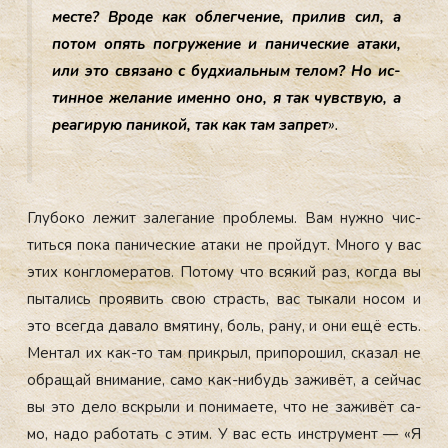
мес­те? Вро­де как об­легче­ние, при­лив сил, а
по­том опять пог­ру­жение и па­ничес­кие ата­ки,
или это свя­зано с буд­хи­аль­ным те­лом? Но ис­
тинное же­лание имен­но оно, я так чувс­твую, а
ре­аги­рую па­никой, так как там зап­рет
».
Глу­боко ле­жит за­лега­ние проб­ле­мы. Вам нуж­но чис­
тить­ся по­ка па­ничес­кие ата­ки не прой­дут. Мно­го у вас
этих кон­гло­мера­тов. По­тому что вся­кий раз, ког­да вы
пы­тались про­явить свою страсть, вас ты­кали но­сом и
это всег­да да­вало вмя­тину, боль, ра­ну, и они ещё есть.
Мен­тал их как-то там прик­рыл, при­поро­шил, ска­зал не
об­ра­щай вни­мание, са­мо как-ни­будь за­живёт, а сей­час
вы это де­ло вскры­ли и по­нима­ете, что не за­живёт са­
мо, на­до ра­ботать с этим. У вас есть инс­тру­мент — «Я