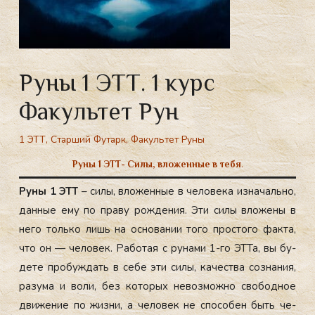
Руны 1 ЭТТ. 1 курс
Факультет Рун
1 ЭТТ
,
Старший Футарк
,
Факультет Руны
Руны 1 ЭТТ- Силы, вложенные в тебя
.
Ру­ны 1 ЭТТ
– си­лы, вло­жен­ные в че­лове­ка из­на­чаль­но,
дан­ные ему по пра­ву рож­де­ния. Эти си­лы вло­жены в
не­го толь­ко лишь на ос­но­вании то­го прос­то­го фак­та,
что он — че­ловек. Ра­ботая с ру­нами 1-го ЭТ­Та, вы бу­
дете про­буж­дать в се­бе эти си­лы, ка­чес­тва соз­на­ния,
ра­зума и во­ли, без ко­торых не­воз­можно сво­бод­ное
дви­жение по жиз­ни, а че­ловек не спо­собен быть че­