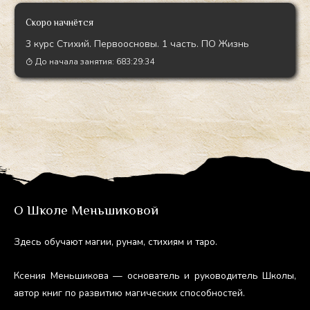
gr
a
Скоро начнётся
m
3 курс Стихий. Первоосновы. 1 часть. ПО Жизнь
До начала занятия:
683:29:33
О Школе Меньшиковой
Здесь обу­ча­ют ма­гии, ру­нам, сти­хи­ям и та­ро.
Ксе­ния Мень­ши­кова — ос­но­ватель и ру­ково­дитель Шко­лы,
ав­тор книг по раз­ви­тию ма­гичес­ких спо­соб­ностей.