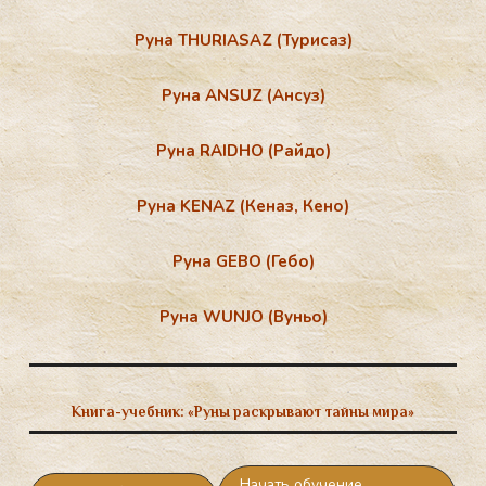
Руна THURIASAZ (Турисаз)
Руна ANSUZ (Ансуз)
Руна RAIDHO (Райдо)
Руна KENAZ (Кеназ, Кено)
Руна GEBO (Гебо)
Руна WUNJO (Вуньо)
Книга-учебник:
«Руны раскрывают тайны мира»
Начать обучение