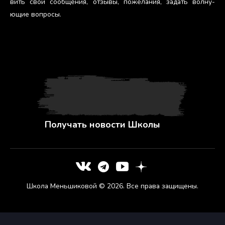
вить свои со­об­ще­ния, от­зы­вы, по­жела­ния, за­дать вол­ну­
ющие воп­ро­сы.
Получать новости Школы
Школа Меньшиковой © 2026. Все права защищены.