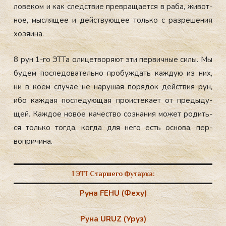
лове­ком и как следс­твие прев­ра­ща­ет­ся в ра­ба, жи­вот­
ное, мыс­ля­щее и дей­ству­ющее толь­ко с раз­ре­шения
хо­зя­ина.
8 рун 1-го ЭТ­Та оли­цет­во­ря­ют эти пер­вичные си­лы. Мы
бу­дем пос­ле­дова­тель­но про­буж­дать каж­дую из них,
ни в ко­ем слу­чае не на­рушая по­рядок дей­ствия рун,
ибо каж­дая пос­ле­ду­ющая про­ис­те­ка­ет от пре­дыду­
щей. Каж­дое но­вое ка­чес­тво соз­на­ния мо­жет ро­дить­
ся толь­ко тог­да, ког­да для не­го есть ос­но­ва, пер­
вопри­чина.
1 ЭТТ Старшего Футарка:
Руна FEHU (Феху)
Руна URUZ (Уруз)