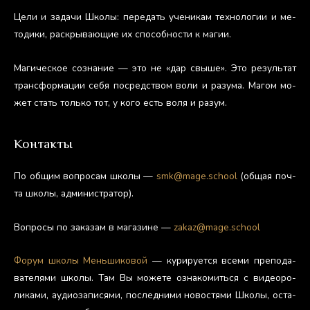
Це­ли и за­дачи Шко­лы: пе­редать уче­никам тех­но­логии и ме­
тоди­ки, рас­кры­ва­ющие их спо­соб­ности к ма­гии.
Ма­гичес­кое соз­на­ние — это не «дар свы­ше». Это ре­зуль­тат
тран­сфор­ма­ции се­бя пос­редс­твом во­ли и ра­зума. Ма­гом мо­
жет стать толь­ко тот, у ко­го есть во­ля и ра­зум.
Контакты
По об­щим воп­ро­сам шко­лы —
smk@mage.school
(об­щая поч­
та шко­лы, ад­ми­нис­тра­тор).
Воп­ро­сы по за­казам в ма­гази­не —
zakaz@mage.school
Фо­рум шко­лы Мень­ши­ковой
— ку­риру­ет­ся все­ми пре­пода­
вате­лями шко­лы. Там Вы мо­жете оз­на­комить­ся с ви­де­оро­
лика­ми, а­уди­оза­пися­ми, пос­ледни­ми но­вос­тя­ми Шко­лы, ос­та­