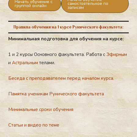
Начать обучение с
самостоятельное по
группой онлайн
записям
Правила обучения на 1 курсе Рунического факультета:
Ми­ни­маль­ная под­го­тов­ка для обу­че­ния на кур­се:
1 и 2 курсы Основного факультета. Работа с
Эфирным
и
Астральным
телами.
Бе­се­да с пре­по­да­ва­те­лем пе­ред на­ча­лом кур­са.
Па­мят­ка уче­ни­кам Ру­ни­чес­ко­го фа­куль­те­та
Ми­ни­маль­ные сро­ки обу­че­ния
Статьи и ви­део по те­ме