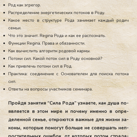
Род как эгрегор.
Распределение энергетических потоков в Роду.
Какое место в структуре Рода занимает каждый родич
семьи.
Что это значит. Regina Рода и как ее распознать.
Функции Regina. Права и обязанности.
Как вычислить алгоритм родовой кармы.
Потоки сил. Какой поток сил в Роду основной?
Как привлечь потоки сил в Род.
Практика: соединение с Основателем для поиска потока
сил.
Ответы на вопросы участников семинара.
Прой­дя за­нятия “Си­ла Ро­да” уз­на­ете, как ду­ша по­
яв­ля­ет­ся в этом ми­ре и по­чему имен­но в оп­ре­
делен­ной семье, от­кро­ют­ся важ­ные для жиз­ни за­
коны, ко­торые по­могут боль­ше не со­вер­шать неп­
рости­тель­ных оши­бок, от ко­торых по­том стра­да­