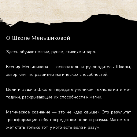
О Школе Меньшиковой
Здесь обу­ча­ют ма­гии, ру­нам, сти­хи­ям и та­ро.
Ксе­ния Мень­ши­кова — ос­но­ватель и ру­ково­дитель Шко­лы,
ав­тор книг по раз­ви­тию ма­гичес­ких спо­соб­ностей.
Це­ли и за­дачи Шко­лы: пе­редать уче­никам тех­но­логии и ме­
тоди­ки, рас­кры­ва­ющие их спо­соб­ности к ма­гии.
Ма­гичес­кое соз­на­ние — это не «дар свы­ше». Это ре­зуль­тат
тран­сфор­ма­ции се­бя пос­редс­твом во­ли и ра­зума. Ма­гом мо­
жет стать толь­ко тот, у ко­го есть во­ля и ра­зум.