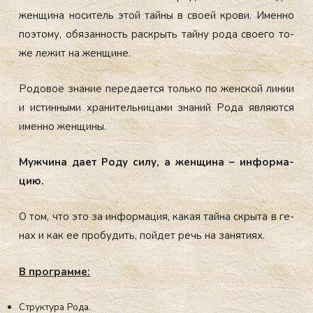
жен­щи­на но­ситель этой тай­ны в сво­ей кро­ви. Имен­но
по­это­му, обя­зан­ность рас­крыть тай­ну ро­да сво­его то­
же ле­жит на жен­щи­не.
Ро­до­вое зна­ние пе­ре­да­ет­ся толь­ко по жен­ской ли­нии
и ис­тин­ны­ми хра­ни­тель­ни­ца­ми зна­ний Ро­да яв­ля­ют­ся
имен­но жен­щи­ны.
Муж­чи­на да­ет Ро­ду си­лу, а жен­щи­на – ин­фор­ма­
цию.
О том, что это за ин­фор­ма­ция, ка­кая тай­на скры­та в ге­
нах и как ее про­бу­дить, пой­дет речь на за­няти­ях.
В прог­рам­ме:
Структура Рода.