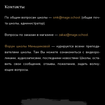
Контакты
По об­щим воп­ро­сам шко­лы —
smk@mage.school
(об­щая поч­
та шко­лы, ад­ми­нис­тра­тор).
Воп­ро­сы по за­казам в ма­гази­не —
zakaz@mage.school
Фо­рум шко­лы Мень­ши­ковой
— ку­риру­ет­ся все­ми пре­пода­
вате­лями шко­лы. Там Вы мо­жете оз­на­комить­ся с ви­де­оро­
лика­ми, а­уди­оза­пися­ми, пос­ледни­ми но­вос­тя­ми Шко­лы, ос­та­
вить свои со­об­ще­ния, от­зы­вы, по­жела­ния, за­дать вол­ну­
ющие воп­ро­сы.