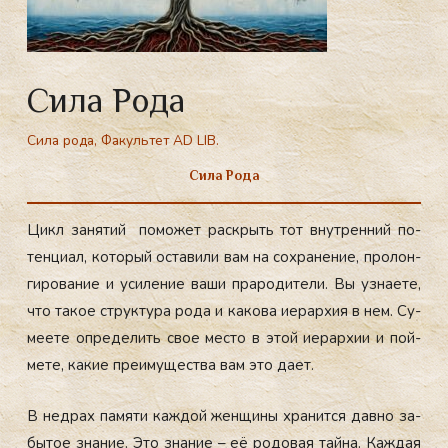
Сила Рода
Сила рода
,
Факультет AD LIB.
Сила Рода
Цикл за­нятий по­может рас­крыть тот внут­ренний по­
тен­ци­ал, ко­торый ос­та­вили
вам на сох­ра­нение, про­лон­
ги­рова­ние и уси­ление ва­ши пра­роди­тели.
Вы уз­на­ете,
что та­кое струк­ту­ра ро­да и ка­кова и­ерар­хия в нем. Су­
ме­ете оп­ре­делить свое мес­то в этой и­ерар­хии и пой­
ме­те, ка­кие пре­иму­щес­тва вам это да­ет.
В нед­рах па­мя­ти каж­дой жен­щи­ны хра­нит­ся дав­но за­
бы­тое зна­ние. Это зна­ние – её ро­до­вая тай­на. Каж­дая