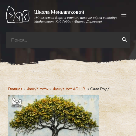
Перейти
к
содержимому
Search
Search Button
for:
Главная
Факультеты
Факультет AD LIB.
Сила Рода