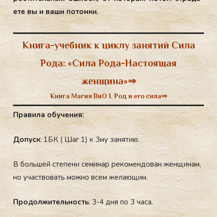
ете вы и ва­ши по­том­ки.
Книга-учебник к циклу занятий Сила
Рода: «Сила Рода-Настоящая
женщина»⇒
Книга Магия ВиО 1. Род и его сила⇒
Правила обучения:
Допуск
: 1БК ( Шаг 1) к 3му занятию.
В большей степени семинар рекомендован женщинам,
но участвовать можно всем желающим.
Продолжительность
: 3-4 дня по 3 часа.