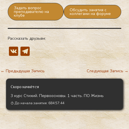
Задать вопрос
Обсудить занятия с
преподавателю на
коллегами на форуме
клубе
Рассказать друзьям:
V
T
K
el
e
←
Предыдущая Запись
Следующая Запись
→
gr
a
Скоро начнётся
m
3 курс Стихий. Первоосновы. 1 часть. ПО Жизнь
До начала занятия:
684:57:43