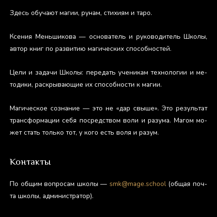
Здесь обу­ча­ют ма­гии, ру­нам, сти­хи­ям и та­ро.
Ксе­ния Мень­ши­кова — ос­но­ватель и ру­ково­дитель Шко­лы,
ав­тор книг по раз­ви­тию ма­гичес­ких спо­соб­ностей.
Це­ли и за­дачи Шко­лы: пе­редать уче­никам тех­но­логии и ме­
тоди­ки, рас­кры­ва­ющие их спо­соб­ности к ма­гии.
Ма­гичес­кое соз­на­ние — это не «дар свы­ше». Это ре­зуль­тат
тран­сфор­ма­ции се­бя пос­редс­твом во­ли и ра­зума. Ма­гом мо­
жет стать толь­ко тот, у ко­го есть во­ля и ра­зум.
Контакты
По об­щим воп­ро­сам шко­лы —
smk@mage.school
(об­щая поч­
та шко­лы, ад­ми­нис­тра­тор).