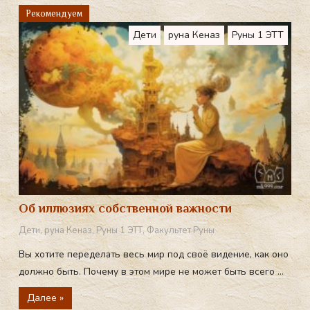
a
Рекомендуем
m
Дети
руна Кеназ
Руны 1 ЭТТ
Об иллюзиях собственной важности
Дети
,
руна Кеназ
,
Руны 1 ЭТТ
,
Факультет Руны
Вы хотите переделать весь мир под своё видение, как оно
должно быть. Почему в этом мире не может быть всего ...
Далее »