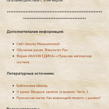
ла вза­имо­дей­ствия с этим ми­ром.
Ру­ны — это счастье
********************************************************
*************************************
До­пол­ни­тель­ная ин­форма­ция:
Сайт Школы Меньшиковой
Обучение рунам. Факультет Рун
Форум «МАГИЯ ЕДИНА»
»
Руны как магическая
система
Ли­тера­тур­ные ис­точни­ки:
Библиотека Школы
О рунах. Вводное занятие (отрывок). Часть 1.
Руническая магия. Как взаимодействовать с рунами?