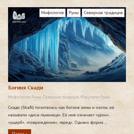
Мифология
Руны
Северная традиция
Богиня Скади
Мифология
,
Руны
,
Северная традиция
,
Факультет Руны
Скади (Skaði) почиталась как богиня зимы и охоты; её
называли «диса-лыжница». Её имя означает «урон»,
«ущерб», «повреждение», «вред». Однако форма ...
Далее »