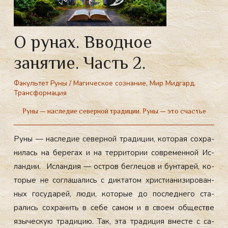
О рунах. Вводное
занятие. Часть 2.
Факультет Руны
/
Магическое сознание
,
Мир Мидгард
,
Трансформация
Руны — наследие северной традиции. Руны — это счастье
Ру­ны — нас­ле­дие се­вер­ной тра­диции, ко­торая сох­ра­
нилась на бе­регах и на тер­ри­тории сов­ре­мен­ной Ис­
ландии. Ис­ландия — ос­тров бег­ле­цов и бун­та­рей, ко­
торые не сог­ла­шались с дик­та­том хрис­ти­ани­зиро­ван­
ных го­суда­рей, лю­ди, ко­торые до пос­ледне­го ста­
рались сох­ра­нить в се­бе са­мом и в сво­ем об­щес­тве
язы­чес­кую тра­дицию. Так, эта тра­диция вмес­те с са­