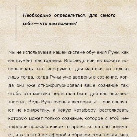
Не­об­хо­димо оп­ре­делить­ся, для са­мого
се­бя — что вам важ­нее?
Мы не ис­поль­зу­ем в на­шей сис­те­ме обу­чения Ру­ны, как
инс­тру­мент для га­дания. Впос­ледс­твии, вы мо­жете ис­
поль­зо­вать этот инс­тру­мент для ман­ти­ки, но толь­ко
лишь тог­да, ког­да Ру­ны уже вве­дены в соз­на­ние, ког­
да они уже от­конфи­гури­рова­ли ва­ше соз­на­ние так,
что­бы эта ман­ти­ка пе­рес­та­ла быть для вас не­из­вес­
тностью. Ведь Ру­ны очень ал­ле­горич­ны — они оз­на­ча­
ют не кон­кре­тику, а не­кую ме­тафо­ру, рас­толко­вать
ко­торую мо­жет толь­ко соз­на­ние, ко­торое с этой ме­
тафо­рой про­жило ка­кое-то вре­мя, ког­да оно по­нима­
ет, что за этой ме­тафо­рой и об­ра­зом сто­ит не­кая си­ла,