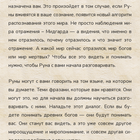
назна­чена вам. Это про­изой­дет в том слу­чае, ес­ли Ру­
ны вжи­вят­ся в ва­ше соз­на­ние, по­явит­ся но­вый ал­го­ритм
рас­позна­вания это­го ми­ра. Не прос­то наб­лю­дения ми­
ра от­ра­жения – Мид­гарда — а ви­дения, что имен­но в
нем от­ра­зилось, по­чему от­ра­зилось и что зна­чит это
от­ра­жение. А ка­кой мир сей­час от­ра­зил­ся, мир бо­гов
или мир мер­твых? Что­бы все это ви­деть и по­нимать
нуж­но, что­бы Ру­на с ва­ми на­чала раз­го­вари­вать.
Ру­ны мо­гут с ва­ми го­ворить на том язы­ке, на ко­тором
вы ду­ма­ете. Те­ми фра­зами, ко­торые вам нра­вят­ся. Они
мо­гут это, но для на­чала вы дол­жны на­учить­ся раз­го­
вари­вать с ни­ми. На­ладь­те этот ди­алог. Ес­ли вы бу­
дете по­нимать древ­них бо­гов — они бу­дут по­нимать
вас. Они ста­нут вас ви­деть, а это уже сов­сем дру­гое
ми­ро­ощу­щение и ми­ропо­нима­ние, и сов­сем дру­гая си­