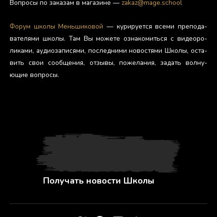
Воп­ро­сы по за­казам в ма­гази­не —
zakaz@mage.school
Фо­рум шко­лы Мень­ши­ковой
— ку­риру­ет­ся все­ми пре­пода­
вате­лями шко­лы. Там Вы мо­жете оз­на­комить­ся с ви­де­оро­
лика­ми, а­уди­оза­пися­ми, пос­ледни­ми но­вос­тя­ми Шко­лы, ос­та­
вить свои со­об­ще­ния, от­зы­вы, по­жела­ния, за­дать вол­ну­
ющие воп­ро­сы.
Получать новости Школы