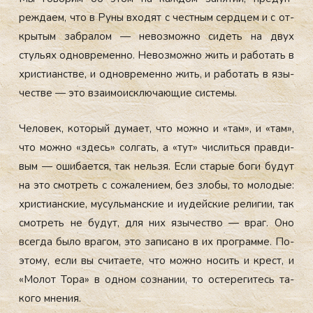
режда­ем, что в Ру­ны вхо­дят с чес­тным сер­дцем и с от­
кры­тым заб­ра­лом — не­воз­можно си­деть на двух
стуль­ях од­новре­мен­но. Не­воз­можно жить и ра­ботать в
хрис­ти­анс­тве, и од­новре­мен­но жить, и ра­ботать в язы­
чес­тве — это вза­имо­ис­клю­ча­ющие сис­те­мы.
Че­ловек, ко­торый ду­ма­ет, что мож­но и «там», и «там»,
что мож­но «здесь» сол­гать, а «тут» чис­лить­ся прав­ди­
вым — оши­ба­ет­ся, так нель­зя. Ес­ли ста­рые бо­ги бу­дут
на это смот­реть с со­жале­ни­ем, без зло­бы, то мо­лодые:
хрис­ти­ан­ские, му­суль­ман­ские и и­удей­ские ре­лигии, так
смот­реть не бу­дут, для них язы­чес­тво — враг. Оно
всег­да бы­ло вра­гом, это за­писа­но в их прог­рамме. По­
это­му, ес­ли вы счи­та­ете, что мож­но но­сить и крест, и
«Мо­лот То­ра» в од­ном соз­на­нии, то ос­те­реги­тесь та­
кого мне­ния.