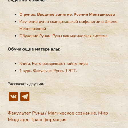
Ви­де­ома­тери­алы:
Ру­ны — это счастье
О рунах. Вводное занятие. Ксения Меньшикова
Изучение рун и скандинавской мифологии в Школе
Меньшиковой
Обучение Рунам. Руны как магическая система
Обу­ча­ющие ма­тери­алы:
Книга. Руны раскрывают тайны мира
1 курс. Факуль­тет Руны.
1 ЭТТ.
Рассказать друзьям:
V
T
K
el
e
Факультет Руны
/
Магическое сознание
,
Мир
Мидгард
,
Трансформация
gr