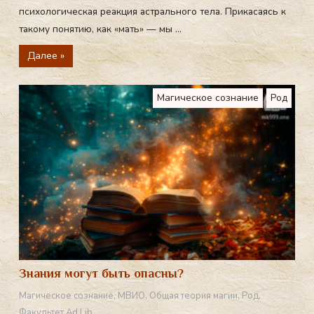
психологическая реакция астрального тела. Прикасаясь к
такому понятию, как «мать» — мы ...
Далее »
Магическое сознание
Род
Знания могут быть опасны?
Магическое сознание
,
МВИО
,
Общая теория магии
,
Род
,
Факультет Ad Lib