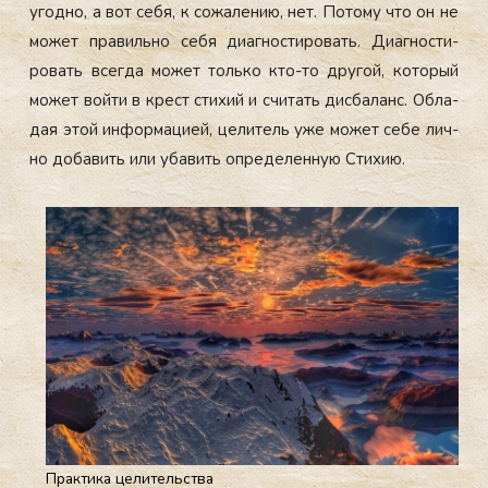
угод­но, а вот се­бя, к со­жале­нию, нет. По­тому что он не
мо­жет пра­виль­но се­бя ди­аг­ности­ровать. Ди­аг­ности­
ровать всег­да мо­жет толь­ко кто-то дру­гой, ко­торый
мо­жет вой­ти в крест сти­хий и счи­тать дис­ба­ланс. Об­ла­
дая этой ин­форма­ци­ей, це­литель уже мо­жет се­бе лич­
но до­бавить или уба­вить оп­ре­делен­ную Сти­хию.
Практика целительства