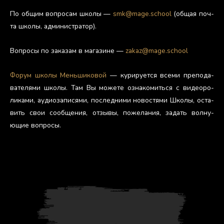
По об­щим воп­ро­сам шко­лы —
smk@mage.school
(об­щая поч­
та шко­лы, ад­ми­нис­тра­тор).
Воп­ро­сы по за­казам в ма­гази­не —
zakaz@mage.school
Фо­рум шко­лы Мень­ши­ковой
— ку­риру­ет­ся все­ми пре­пода­
вате­лями шко­лы. Там Вы мо­жете оз­на­комить­ся с ви­де­оро­
лика­ми, а­уди­оза­пися­ми, пос­ледни­ми но­вос­тя­ми Шко­лы, ос­та­
вить свои со­об­ще­ния, от­зы­вы, по­жела­ния, за­дать вол­ну­
ющие воп­ро­сы.