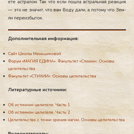
ете ас­тра­лом. Так что ес­ли пош­ла ас­траль­ная ре­ак­ция
— это не зна­чит, что вам Во­ду да­ли, а по­тому что Зем­
ли пе­ре­из­бы­ток.
До­пол­ни­тель­ная ин­фор­ма­ция:
Сайт Школы Меньшиковой
Форум «МАГИЯ ЕДИНА». Факультет «Стихии»: Основы
целительства
Факультет «СТИХИИ»: Основы целительства
Ли­те­ра­тур­ные ис­точ­ни­ки:
Об истинном целителе. Часть 1
Об истинном целителе. Часть 2
Целительство с точки зрения магии. Основы целительства
Ви­де­ома­те­ри­алы: