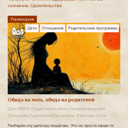
e
сознание
,
Целительство
gr
a
Рекомендуем
m
Дети
Отношения
Родительские программы
Обида на мать, обида на родителей
Дети
,
МВИО
,
Общая теория магии
,
Основной факультет
,
Отношения
,
Родительские программы
,
Факультет Ad Lib
Разберём эту цепочку пошагово. Это не просто какая-то