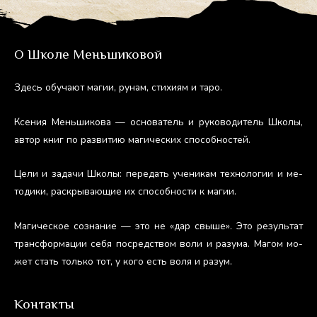
О Школе Меньшиковой
Здесь обу­ча­ют ма­гии, ру­нам, сти­хи­ям и та­ро.
Ксе­ния Мень­ши­кова — ос­но­ватель и ру­ково­дитель Шко­лы,
ав­тор книг по раз­ви­тию ма­гичес­ких спо­соб­ностей.
Це­ли и за­дачи Шко­лы: пе­редать уче­никам тех­но­логии и ме­
тоди­ки, рас­кры­ва­ющие их спо­соб­ности к ма­гии.
Ма­гичес­кое соз­на­ние — это не «дар свы­ше». Это ре­зуль­тат
тран­сфор­ма­ции се­бя пос­редс­твом во­ли и ра­зума. Ма­гом мо­
жет стать толь­ко тот, у ко­го есть во­ля и ра­зум.
Контакты