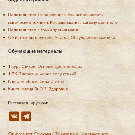
Целительство. Цена вопроса. Как использовать
магические техники. Как защищаться самому целителю
Целительство с точки зрения магии
Об истинном целителе Часть 3 Обсуждение практики
Обу­ча­ющие ма­те­ри­алы:
1 курс Стихий. Основы Целительства
1 БК. Здоровье через силу сти­хий
Книга-учебник: Сила Стихий
Книга: Магия ВиО 3. Здоровье
Рассказать друзьям:
V
T
K
el
Факультет Стихии
/
Здоровье
,
Магическое