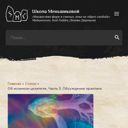
Перейти
к
содержимому
Search
Search Button
for:
Главная
Статьи
Об истинном целителе, Часть 3. Обсуждение практики