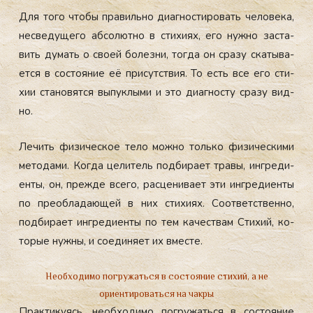
Для то­го что­бы пра­виль­но ди­аг­ности­ровать че­лове­ка,
нес­ве­дуще­го аб­со­лют­но в сти­хи­ях, его нуж­но зас­та­
вить ду­мать о сво­ей бо­лез­ни, тог­да он сра­зу ска­тыва­
ет­ся в сос­то­яние её при­сутс­твия. То есть все его сти­
хии ста­новят­ся вы­пук­лы­ми и это ди­аг­носту сра­зу вид­
но.
Ле­чить фи­зичес­кое те­ло мож­но толь­ко фи­зичес­ки­ми
ме­тода­ми. Ког­да це­литель под­би­ра­ет тра­вы, ин­гре­ди­
ен­ты, он, преж­де все­го, рас­це­нива­ет эти ин­гре­ди­ен­ты
по пре­об­ла­да­ющей в них сти­хи­ях. Со­от­ветс­твен­но,
под­би­ра­ет ин­гре­ди­ен­ты по тем ка­чес­твам Сти­хий, ко­
торые нуж­ны, и со­еди­ня­ет их вмес­те.
Необходимо погружаться в состояние стихий, а не
ориентироваться на чакры
Прак­ти­ку­ясь, не­об­хо­димо пог­ру­жать­ся в сос­то­яние