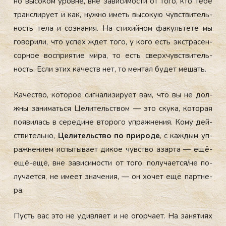
но вы­соком уров­не, вне за­виси­мос­ти от то­го, кто те­бе
тран­сли­ру­ет и как, нуж­но иметь вы­сокую чувс­тви­тель­
ность те­ла и соз­на­ния. На сти­хий­ном фа­куль­те­те мы
го­вори­ли, что ус­пех ждет то­го, у ко­го есть экс­тра­сен­
сорное вос­при­ятие ми­ра, то есть свер­хчувс­тви­тель­
ность. Ес­ли этих ка­честв нет, то мен­тал бу­дет ме­шать.
Ка­чес­тво, ко­торое сиг­на­лизи­ру­ет вам, что вы не дол­
жны за­нимать­ся Це­литель­ством — это ску­ка, ко­торая
по­яви­лась в се­реди­не вто­рого уп­ражне­ния. Ко­му дей­
стви­тель­но,
Це­литель­ство по при­роде
, с каж­дым уп­
ражне­ни­ем ис­пы­тыва­ет ди­кое чувс­тво азар­та — ещё-
ещё-ещё, вне за­виси­мос­ти от то­го, по­луча­ет­ся/не по­
луча­ет­ся, не име­ет зна­чения, — он хо­чет ещё пар­тне­
ра.
Пусть вас это не удив­ля­ет и не огор­ча­ет. На за­няти­ях