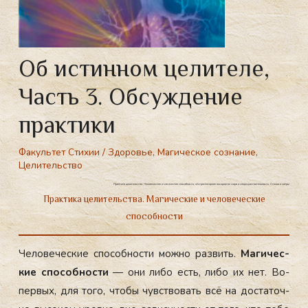
Об истинном целителе,
Часть 3. Обсуждение
практики
Факультет Стихии
/
Здоровье
,
Магическое сознание
,
Целительство
Практика целительства. Человеческие и магические способности, экстрасенсорное восприятие мира и сверхчувствительность. Стихии и чакры
Практика целительства. Магические и человеческие
способности
Че­лове­чес­кие спо­соб­ности мож­но раз­вить.
Ма­гичес­
кие спо­соб­ности
— они ли­бо есть, ли­бо их нет. Во-
пер­вых, для то­го, что­бы чувс­тво­вать всё на дос­та­точ­