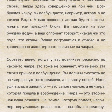
сти­хий. Чак­ры здесь со­вер­шенно ни при чём. Воз­
буждая чак­ру, вы воз­бужда­ете, нап­ри­мер, ас­трал, а не
сти­хию Во­ды. А ваш оп­по­нент ас­трал бу­дет вос­при­
нимать, как из­лишний Огонь. Вы го­вори­те: «я воз­
буждаю во­ду», а ваш оп­по­нент го­ворит: «ка­кая же это
во­да, это огонь». Важ­но пог­ру­жать­ся в сти­хию, а не
тра­дици­он­но ак­центи­ровать вни­мание на чак­рах.
Со­от­ветс­твен­но, ког­да у вас воз­ни­ка­ет ре­зонанс по
ка­кой-то чак­ре, это то­же не оз­на­ча­ет, что имен­но эта
сти­хия приш­ла в воз­бужде­ние. Вы дол­жны смот­реть не
на чак­раль­ную свою ре­ак­цию, а на кар­ту сти­хий. Но­ги,
уши, паль­цы за­ломи­ло — это са­мое глав­ное, а не чак­ра,
ко­торая приш­ла в воз­бужде­ние. Чак­ра — это вто­рич­
ная ва­ша ре­ак­ция. На зем­лю, ко­торую по­да­ет, нап­ри­
мер, ок­ру­жа­ющая ре­аль­ность — вы обыч­но ре­аги­ру­