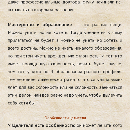
да­же про­фес­си­ональ­ные док­то­ра, ску­ку на­чина­ли ис­
пы­тывать на вто­ром уп­ражне­нии.
Мас­терс­тво и об­ра­зова­ние
— это раз­ные ве­щи.
Мож­но уметь, но не хо­теть. Тог­да уме­ние ни к че­му
при­лагать­ся не бу­дет, а мож­но не уметь, но хо­теть и
все­го дос­тичь. Мож­но не иметь ни­како­го об­ра­зова­ния,
но при этом иметь врож­денную склон­ность. И тот, кто
име­ет врож­денную склон­ность, ле­чить бу­дет луч­ше,
чем тот, у ко­го по 3 об­ра­зова­ния раз­но­го про­филя.
Тем не ме­нее, да­же нес­мотря на то, что си­ту­ация вы­яв­
ля­ет для вас склон­ность или не склон­ность за­нимать­ся
этим де­лом, нам все рав­но на­до уметь, что­бы вы­лечить
се­бя хо­тя бы.
Особенности целителя
У Це­лите­ля есть осо­бен­ность
: он мо­жет ле­чить ко­го