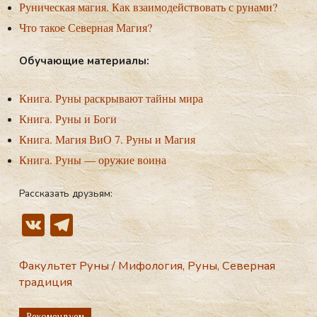
Руническая магия. Как взаимодействовать с рунами?
Что такое Северная Магия?
Обу­ча­ющие ма­тери­алы:
Книга. Руны раскрывают тайны мира
Книга. Руны и Боги
Книга. Магия ВиО 7. Руны и Магия
Книга. Руны — оружие воина
Рассказать друзьям:
V
T
K
el
e
Факультет Руны
/
Мифология
,
Руны
,
Северная
традиция
gr
a
Рекомендуем