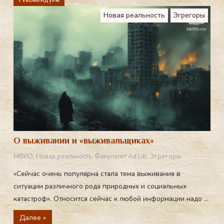
m
Новая реальность
Эгрегоры
О выживании и «выживальщиках»
МВИО
,
Новая реальность
,
Факультет Ad Lib
,
Эгрегоры
«Сейчас очень популярна стала тема выживания в
ситуации различного рода природных и социальных
катастроф». Относится сейчас к любой информации надо ...
Далее »