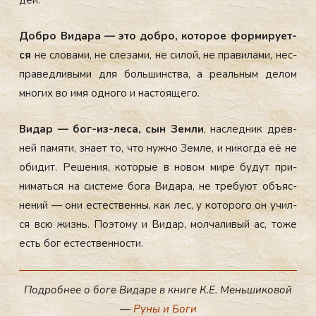
Доб­ро Ви­дара — это доб­ро, ко­торое фор­ми­ру­ет­
ся
не сло­вами, не сле­зами, не си­лой, не пра­вила­ми, нес­
пра­вед­ли­выми для боль­шинс­тва, а ре­аль­ным де­лом
мно­гих во имя од­но­го и нас­то­яще­го.
Ви­дар — бог-из-ле­са, сын Зем­ли
, нас­ледник древ­
ней па­мяти, зна­ет то, что нуж­но Зем­ле, и ни­ког­да её не
оби­дит. Ре­шения, ко­торые в но­вом ми­ре бу­дут при­
нимать­ся на сис­те­ме бо­га Ви­дара, не тре­бу­ют объ­яс­
не­ний — они ес­тес­твен­ны, как лес, у ко­торо­го он учил­
ся всю жизнь. По­это­му и Ви­дар, мол­ча­ливый ас, то­же
есть бог ес­тес­твен­ности.
Подробнее о боге Видаре
в книге К.Е. Меньшиковой
—
Руны и Боги