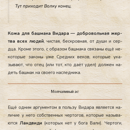
Тут при­ходит Вол­ку ко­нец.
Ко­жа для баш­ма­ка Ви­дара — доб­ро­воль­ная жер­
тва всех лю­дей
, чис­тая, бес­кров­ная, от ду­ши и сер­
дца. Кро­ме это­го, с об­ра­зом баш­ма­ка свя­заны ещё не­
кото­рые за­коны уже Сред­них ве­ков, ко­торые ука­
зыва­ют, что отец (или тот, кто да­ёт удел) дол­жен на­
деть баш­мак на сво­его нас­ледни­ка.
Молчаливый ас
Ещё од­ним ар­гу­мен­том в поль­зу Ви­дара яв­ля­ет­ся на­
личие у не­го собс­твен­ных чер­то­гов, ко­торые на­зыва­
ют­ся
Лан­дви­ди
(ко­торых нет у бо­га Ва­ли). Чер­то­ги,