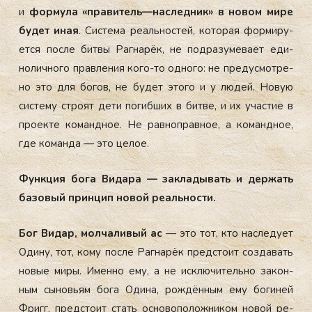
и
фор­му­ла «пра­витель—нас­ледник» в но­вом ми­ре
бу­дет иная
. Сис­те­ма ре­аль­нос­тей, ко­торая фор­ми­ру­
ет­ся пос­ле бит­вы Раг­на­рёк, не под­ра­зуме­ва­ет еди­
нолич­но­го прав­ле­ния ко­го-то од­но­го: не пре­дус­мотре­
но это для бо­гов, не бу­дет это­го и у лю­дей. Но­вую
сис­те­му стро­ят де­ти по­гиб­ших в бит­ве, и их учас­тие в
про­ек­те ко­ман­дное. Не рав­ноправ­ное, а ко­ман­дное,
где ко­ман­да — это це­лое.
Фун­кция бо­га Ви­дара — зак­ла­дывать и дер­жать
ба­зовый прин­цип но­вой
ре­аль­нос­ти.
Бог Ви­дар, мол­ча­ливый ас
— это тот, кто нас­ле­ду­ет
Оди­ну, тот, ко­му пос­ле Раг­на­рёк пред­сто­ит соз­да­вать
но­вые ми­ры. Имен­но ему, а не ис­клю­читель­но за­кон­
ным сы­новь­ям бо­га Оди­на, рож­дённым ему бо­гиней
Фригг, пред­сто­ит стать ос­но­вопо­лож­ни­ком но­вой ре­