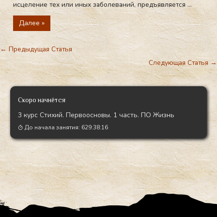
исцеление тех или иных заболеваний, предъявляется ...
Далее »
←
Предыдущая Статья
Следующая Статья
→
Скоро начнётся
3 курс Стихий. Первоосновы. 1 часть. ПО Жизнь
До начала занятия:
629:38:14