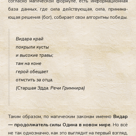
сог­ласно ма­гичес­кой фор­му­ле, есть ин­форма­ци­он­ная
ба­за дан­ных, где си­ла дей­ству­ющая, си­ла, при­нима­
ющая ре­шения (бог), со­бира­ет свои ал­го­рит­мы по­беды.
Ви­дара край
пок­ры­ли кус­ты
и вы­сокие тра­вы;
там на ко­не
ге­рой обе­ща­ет
отм­стить за от­ца.
(Стар­шая Эд­да. Ре­чи Грим­ни­ра)
Та­ким об­ра­зом, по ма­гичес­ким за­конам имен­но
Ви­дар
— про­дол­жа­тель си­лы Оди­на в но­вом ми­ре
. Но всё
не так од­нознач­но, как это выг­ля­дит на пер­вый взгляд,