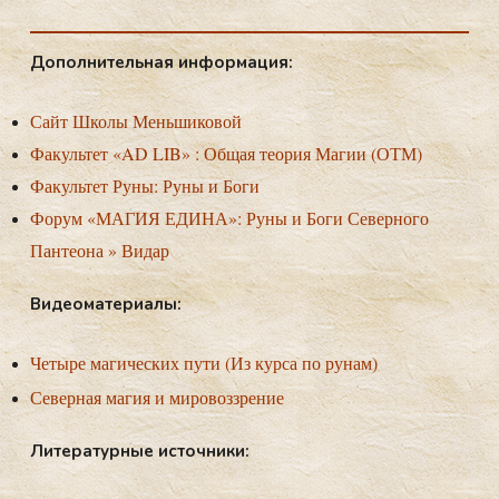
До­пол­ни­тель­ная ин­форма­ция:
Сайт Школы Меньшиковой
Факультет «AD LIB» : Общая теория Магии (ОТМ)
Факультет Руны
:
Руны и Боги
Форум «МАГИЯ ЕДИНА
»:
Руны и Боги Северного
Пантеона
»
Видар
Ви­де­ома­тери­алы:
Четыре магических пути (Из курса по рунам)
Северная магия и мировоззрение
Ли­тера­тур­ные ис­точни­ки: