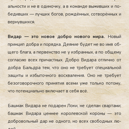
аль­нос­ти и не в оди­ноч­ку, а в ко­ман­де вы­жив­ших и по­
бедив­ших — луч­ших бо­гов, рож­дённых, сот­во­рён­ных и
вер­нувших­ся.
Ви­дар — это но­вое доб­ро но­вого ми­ра.
Но­вый
прин­цип доб­ра и по­ряд­ка. Де­яние бу­дет не во имя об­
ще­го бла­га, а пер­венс­тво не у из­бран­ных, а по об­ще­му
сог­ла­сию всех при­час­тных. Доб­ро Ви­дара от­лично от
доб­ра Баль­дра тем, что оно не тре­бу­ет спе­ци­аль­ной
за­щиты и из­бы­точ­но­го вос­хва­ления. Оно не тре­бу­ет
бе­зого­вороч­но­го при­нятия все­ми уже толь­ко по­тому,
что по­тен­ци­аль­но вклю­ча­ет в се­бя всё.
Баш­мак Ви­дара не по­дарен Ло­ки, не сде­лан свар­та­ми;
баш­мак Ви­дара цен­нее ко­ролев­ской ко­роны — это
доб­ро­воль­ный дар не од­но­го, но всех сво­бод­ных лю­
дей.