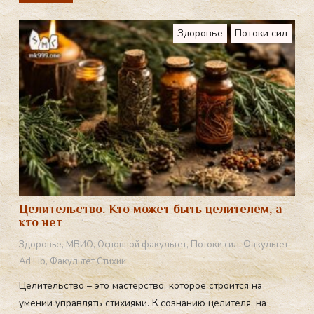
Здоровье
Потоки сил
Целительство. Кто может быть целителем, а
кто нет
Здоровье
,
МВИО
,
Основной факультет
,
Потоки сил
,
Факультет
Ad Lib
,
Факультет Стихии
Целительство – это мастерство, которое строится на
умении управлять стихиями. К сознанию целителя, на