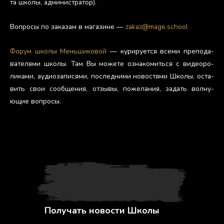
та шко­лы, ад­ми­нис­тра­тор).
Воп­ро­сы по за­казам в ма­гази­не —
zakaz@mage.school
Фо­рум шко­лы Мень­ши­ковой
— ку­риру­ет­ся все­ми пре­пода­
вате­лями шко­лы. Там Вы мо­жете оз­на­комить­ся с ви­де­оро­
лика­ми, а­уди­оза­пися­ми, пос­ледни­ми но­вос­тя­ми Шко­лы, ос­та­
вить свои со­об­ще­ния, от­зы­вы, по­жела­ния, за­дать вол­ну­
ющие воп­ро­сы.
Получать новости Школы