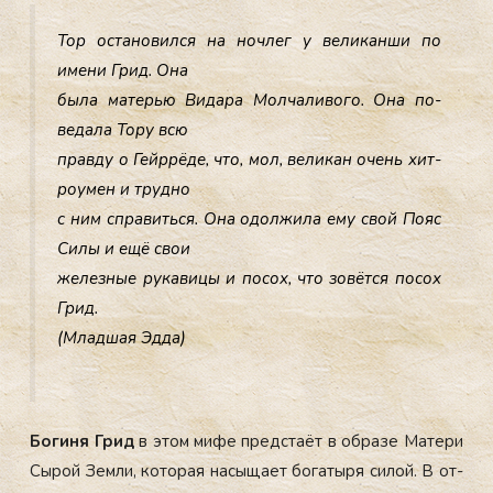
Тор ос­та­новил­ся на ноч­лег у ве­ликан­ши по
име­ни Грид. Она
бы­ла ма­терью Ви­дара Мол­ча­ливо­го. Она по­
веда­ла То­ру всю
прав­ду о Гей­ррё­де, что, мол, ве­ликан очень хит­
ро­умен и труд­но
с ним спра­вить­ся. Она одол­жи­ла ему свой По­яс
Си­лы и ещё свои
же­лез­ные ру­кави­цы и по­сох, что зо­вёт­ся по­сох
Грид.
(Млад­шая Эд­да)
Бо­гиня Грид
в этом ми­фе пред­ста­ёт в об­ра­зе Ма­тери
Сы­рой Зем­ли, ко­торая на­сыща­ет бо­гаты­ря си­лой. В от­