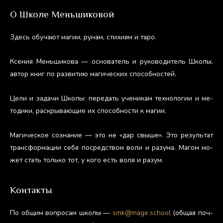
О Школе Меньшиковой
Здесь обу­ча­ют ма­гии, ру­нам, сти­хи­ям и та­ро.
Ксе­ния Мень­ши­кова — ос­но­ватель и ру­ково­дитель Шко­лы,
ав­тор книг по раз­ви­тию ма­гичес­ких спо­соб­ностей.
Це­ли и за­дачи Шко­лы: пе­редать уче­никам тех­но­логии и ме­
тоди­ки, рас­кры­ва­ющие их спо­соб­ности к ма­гии.
Ма­гичес­кое соз­на­ние — это не «дар свы­ше». Это ре­зуль­тат
тран­сфор­ма­ции се­бя пос­редс­твом во­ли и ра­зума. Ма­гом мо­
жет стать толь­ко тот, у ко­го есть во­ля и ра­зум.
Контакты
По об­щим воп­ро­сам шко­лы —
smk@mage.school
(об­щая поч­