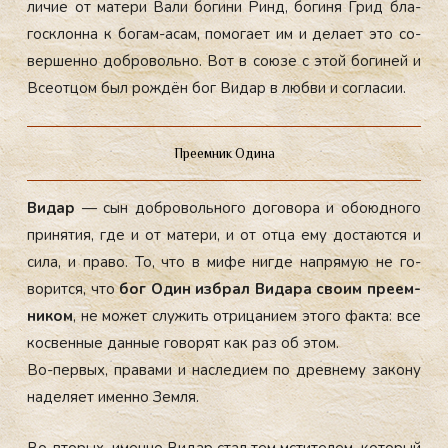
ли­чие от ма­тери Ва­ли бо­гини Ринд, бо­гиня Грид бла­
гос­клон­на к бо­гам-асам, по­мога­ет им и де­ла­ет это со­
вер­шенно доб­ро­воль­но. Вот в со­юзе с этой бо­гиней и
Все­от­цом был рож­дён бог Ви­дар в люб­ви и сог­ла­сии.
Преемник Одина
Ви­дар
— сын доб­ро­воль­но­го до­гово­ра и обо­юд­но­го
при­нятия, где и от ма­тери, и от от­ца ему дос­та­ют­ся и
си­ла, и пра­во. То, что в ми­фе ниг­де нап­ря­мую не го­
ворит­ся, что
бог Один из­брал Ви­дара сво­им пре­ем­
ни­ком
, не мо­жет слу­жить от­ри­цани­ем это­го фак­та: все
кос­венные дан­ные го­ворят как раз об этом.
Во-пер­вых, пра­вами и нас­ле­ди­ем по древ­не­му за­кону
на­деля­ет имен­но Зем­ля.
Во-вто­рых, имен­но Ви­дар стал тем мсти­телем, ко­торый