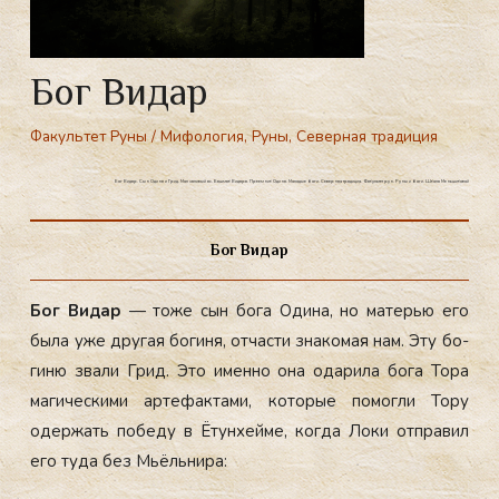
Бог Видар
Факультет Руны
/
Мифология
,
Руны
,
Северная традиция
Бог Видар. Сын Одина и Грид. Молчаливый ас. Башмак Видара. Преемник Одина. Молодые боги. Северная традиция. Факультет рун. Руны и боги. Школа Меньшиковой
Бог Видар
Бог Ви­дар
— то­же сын бо­га Оди­на, но ма­терью его
бы­ла уже дру­гая бо­гиня, от­части зна­комая нам. Эту бо­
гиню зва­ли Грид. Это имен­но она ода­рила бо­га То­ра
ма­гичес­ки­ми ар­те­фак­та­ми, ко­торые по­мог­ли То­ру
одер­жать по­беду в Ётун­хей­ме, ког­да Ло­ки от­пра­вил
его ту­да без Мь­ёль­ни­ра: