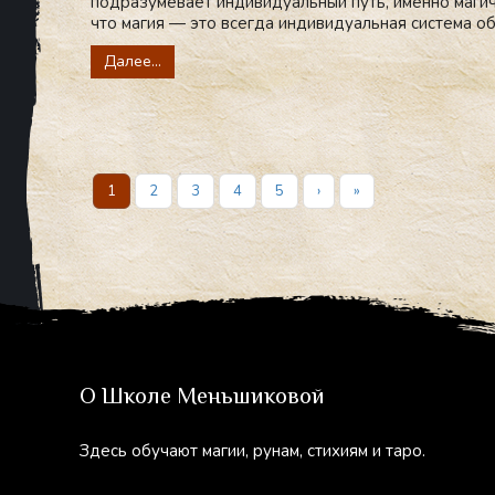
подразумевает индивидуальный путь, именно маги
что магия — это всегда индивидуальная система об
Далее...
1
2
3
4
5
›
»
О Школе Меньшиковой
Здесь обучают магии, рунам, стихиям и таро.