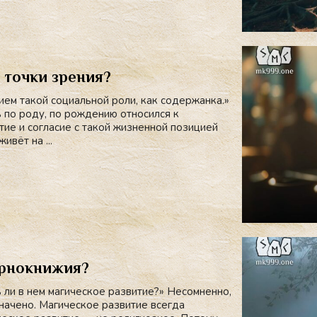
 точки зрения?
ием такой социальной роли, как содержанка.»
ь по роду, по рождению относился к
тие и согласие с такой жизненной позицией
ивёт на ...
ернокнижия?
 ли в нем магическое развитие?» Несомненно,
значено. Магическое развитие всегда