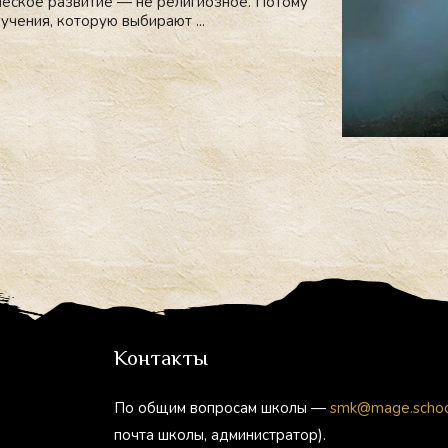
ческое развитие — не религиозное. Потому
учения, которую выбирают ...
Контакты
По общим вопросам школы —
smk@mage.scho
почта школы, администратор).