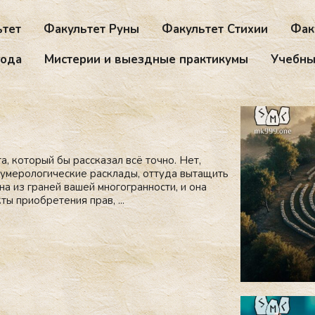
ьтет
Факультет Руны
Факультет Стихии
Фак
года
Мистерии и выездные практикумы
Учебны
а, который бы рассказал всё точно. Нет,
 нумерологические расклады, оттуда вытащить
а из граней вашей многогранности, и она
ы приобретения прав, ...