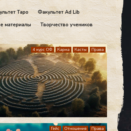
ультет Таро
Факультет Ad Lib
е материалы
Творчество учеников
4 курс ОФ
Карма
Касты
Права
Гейс
Отношения
Права