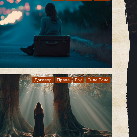
Договор
Права
Род
Сила Рода