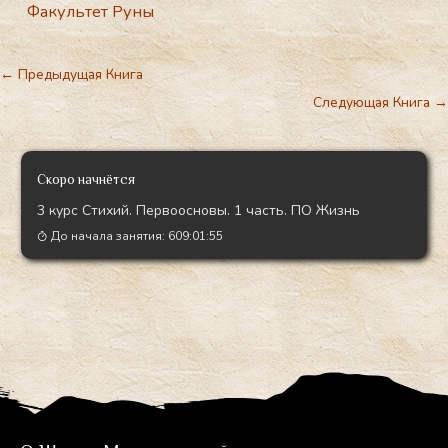
Рассказать друзьям:
V
T
K
el
e
Факультет Руны
gr
a
←
Предыдущая Книга
m
Следующая Книга
→
Скоро начнётся
3 курс Стихий. Первоосновы. 1 часть. ПО Жизнь
До начала занятия:
609:01:54