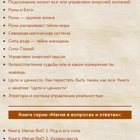
Здоровье через силу стихий
Искусство управления реальностью
Карма — закон причины и следствия
Ключ к познанию себя или в чем твоя уникальность
Настоящая женщина
Подсознание может все или управляем энергией желаний
Руны и Боги
Руны — оружие воина
Руны раскрывают тайны мира
Северная магическая система
Сила рода — тайна женщины
Сила Стихий
Управляем энергией мысли
Хитросплетения судьбы или в каком измерении ты
живешь
Цели и ценности. Как перестать быть таким, как все. Книга
к занятию “Цели и ценности”
Эгрегоры и система управления реальностью