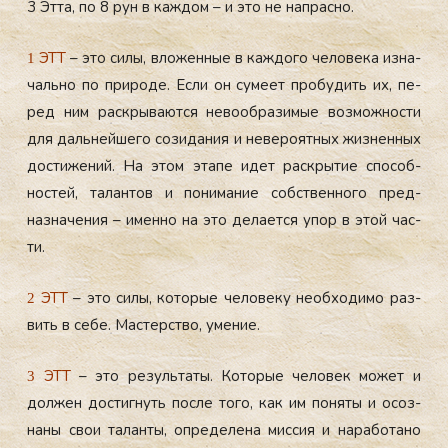
3 Эт­та, по 8 рун в каж­дом – и это не нап­расно.
ЭТТ
– это си­лы, вло­жен­ные в каж­до­го че­лове­ка из­на­
1
чаль­но по при­роде. Ес­ли он су­ме­ет про­будить их, пе­
ред ним рас­кры­ва­ют­ся не­во­об­ра­зимые воз­можнос­ти
для даль­ней­ше­го со­зида­ния и не­веро­ят­ных жиз­ненных
дос­ти­жений. На этом эта­пе идет рас­кры­тие спо­соб­
ностей, та­лан­тов и по­нима­ние собс­твен­но­го пред­
назна­чения – имен­но на это де­ла­ет­ся упор в этой час­
ти.
ЭТТ
– это си­лы, ко­торые че­лове­ку не­об­хо­димо раз­
2
вить в се­бе. Мас­терс­тво, уме­ние.
ЭТТ
– это ре­зуль­та­ты. Ко­торые че­ловек мо­жет и
3
дол­жен дос­тигнуть пос­ле то­го, как им по­няты и осоз­
на­ны свои та­лан­ты, оп­ре­деле­на мис­сия и на­рабо­тано