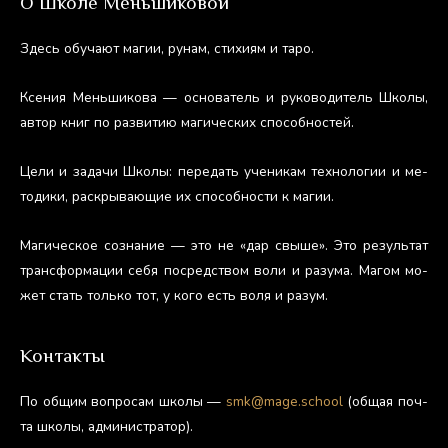
О Школе Меньшиковой
Здесь обу­ча­ют ма­гии, ру­нам, сти­хи­ям и та­ро.
Ксе­ния Мень­ши­кова — ос­но­ватель и ру­ково­дитель Шко­лы,
ав­тор книг по раз­ви­тию ма­гичес­ких спо­соб­ностей.
Це­ли и за­дачи Шко­лы: пе­редать уче­никам тех­но­логии и ме­
тоди­ки, рас­кры­ва­ющие их спо­соб­ности к ма­гии.
Ма­гичес­кое соз­на­ние — это не «дар свы­ше». Это ре­зуль­тат
тран­сфор­ма­ции се­бя пос­редс­твом во­ли и ра­зума. Ма­гом мо­
жет стать толь­ко тот, у ко­го есть во­ля и ра­зум.