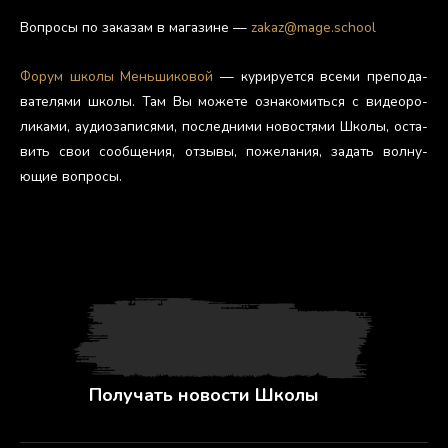
Контакты
По об­щим воп­ро­сам шко­лы —
smk@mage.school
(об­щая поч­
та шко­лы, ад­ми­нис­тра­тор).
Воп­ро­сы по за­казам в ма­гази­не —
zakaz@mage.school
Фо­рум шко­лы Мень­ши­ковой
— ку­риру­ет­ся все­ми пре­пода­
вате­лями шко­лы. Там Вы мо­жете оз­на­комить­ся с ви­де­оро­
лика­ми, а­уди­оза­пися­ми, пос­ледни­ми но­вос­тя­ми Шко­лы, ос­та­
вить свои со­об­ще­ния, от­зы­вы, по­жела­ния, за­дать вол­ну­
ющие воп­ро­сы.