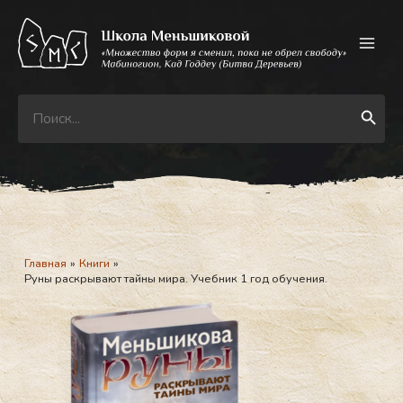
Перейти
к
содержимому
Search
Search Button
for:
Главная
Книги
Руны раскрывают тайны мира. Учебник 1 год обучения.