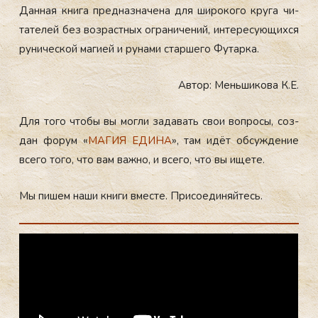
Дан­ная кни­га пред­назна­чена для ши­роко­го кру­га чи­
тате­лей без воз­рас­тных ог­ра­ниче­ний, ин­те­ресу­ющих­ся
ру­ничес­кой ма­ги­ей и ру­нами стар­ше­го Фу­тар­ка.
Автор: Меньшикова К.Е.
Для то­го что­бы вы мог­ли за­да­вать свои воп­ро­сы, соз­
дан фо­рум «
МА­ГИЯ ЕДИ­НА
», там идёт об­суж­де­ние
все­го то­го, что вам важ­но, и все­го, что вы ище­те.
DearFlip: Loading PDF
Мы пи­шем на­ши кни­ги вмес­те. При­со­еди­няй­тесь.
100% ...