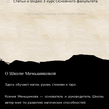
Статьи и Видео 3 курс Основного факультета
+ 12 Статьи
Показать остальные статьи
О Школе Меньшиковой
Здесь обу­ча­ют ма­гии, ру­нам, сти­хи­ям и та­ро.
Ксе­ния Мень­ши­кова — ос­но­ватель и ру­ково­дитель Шко­лы,
ав­тор книг по раз­ви­тию ма­гичес­ких спо­соб­ностей.