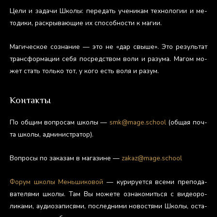
Це­ли и за­дачи Шко­лы: пе­редать уче­никам тех­но­логии и ме­
тоди­ки, рас­кры­ва­ющие их спо­соб­ности к ма­гии.
Ма­гичес­кое соз­на­ние — это не «дар свы­ше». Это ре­зуль­тат
тран­сфор­ма­ции се­бя пос­редс­твом во­ли и ра­зума. Ма­гом мо­
жет стать толь­ко тот, у ко­го есть во­ля и ра­зум.
Контакты
По об­щим воп­ро­сам шко­лы —
smk@mage.school
(об­щая поч­
та шко­лы, ад­ми­нис­тра­тор).
Воп­ро­сы по за­казам в ма­гази­не —
zakaz@mage.school
Фо­рум шко­лы Мень­ши­ковой
— ку­риру­ет­ся все­ми пре­пода­
вате­лями шко­лы. Там Вы мо­жете оз­на­комить­ся с ви­де­оро­
лика­ми, а­уди­оза­пися­ми, пос­ледни­ми но­вос­тя­ми Шко­лы, ос­та­