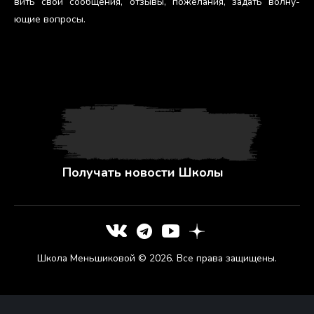
вить свои со­об­ще­ния, от­зы­вы, по­жела­ния, за­дать вол­ну­
ющие воп­ро­сы.
Получать новости Школы
Школа Меньшиковой © 2026. Все права защищены.