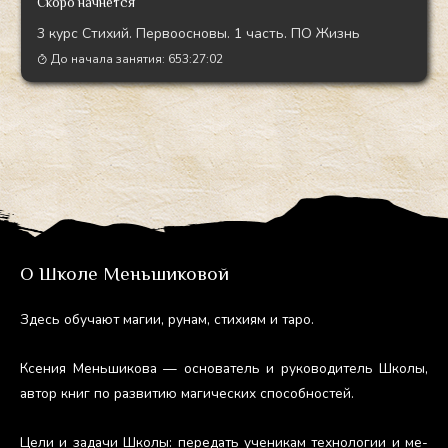
Скоро начнётся
3 курс Стихий. Первоосновы. 1 часть. ПО Жизнь
До начала занятия:
653:27:01
О Школе Меньшиковой
Здесь обу­ча­ют ма­гии, ру­нам, сти­хи­ям и та­ро.
Ксе­ния Мень­ши­кова — ос­но­ватель и ру­ково­дитель Шко­лы,
ав­тор книг по раз­ви­тию ма­гичес­ких спо­соб­ностей.
Це­ли и за­дачи Шко­лы: пе­редать уче­никам тех­но­логии и ме­