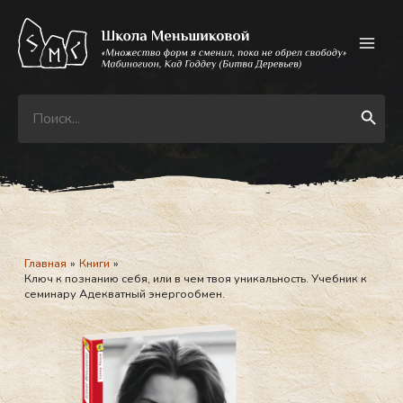
Перейти
к
содержимому
Search
Search Button
for:
Главная
Книги
Ключ к познанию себя, или в чем твоя уникальность. Учебник к
семинару Адекватный энергообмен.