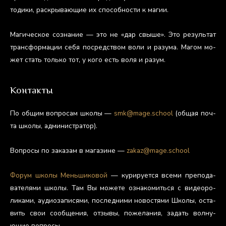
тоди­ки, рас­кры­ва­ющие их спо­соб­ности к ма­гии.
Ма­гичес­кое соз­на­ние — это не «дар свы­ше». Это ре­зуль­тат
тран­сфор­ма­ции се­бя пос­редс­твом во­ли и ра­зума. Ма­гом мо­
жет стать толь­ко тот, у ко­го есть во­ля и ра­зум.
Контакты
По об­щим воп­ро­сам шко­лы —
smk@mage.school
(об­щая поч­
та шко­лы, ад­ми­нис­тра­тор).
Воп­ро­сы по за­казам в ма­гази­не —
zakaz@mage.school
Фо­рум шко­лы Мень­ши­ковой
— ку­риру­ет­ся все­ми пре­пода­
вате­лями шко­лы. Там Вы мо­жете оз­на­комить­ся с ви­де­оро­
лика­ми, а­уди­оза­пися­ми, пос­ледни­ми но­вос­тя­ми Шко­лы, ос­та­
вить свои со­об­ще­ния, от­зы­вы, по­жела­ния, за­дать вол­ну­
ющие воп­ро­сы.