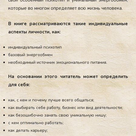
ко­торые во мно­гом оп­ре­деля­ет всю жизнь че­лове­ка.
В кни­ге рас­смат­ри­ва­ют­ся та­кие ин­ди­виду­аль­ные
ас­пекты лич­ности, как:
индивидуальный психотип
базовый энергообмен
необходимый источник эмоционального питания.
На ос­но­вании это­го чи­татель мо­жет оп­ре­делить
для се­бя:
как, с кем и почему лучше всего общаться;
как выбирать себе работу, бизнес или вид деятельности;
как безошибочно занять свою уникальную нишу;
с кем оптимально работать;
как делать карьеру;