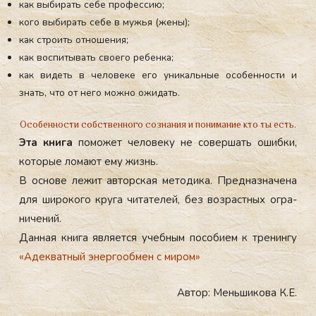
как выбирать себе профессию;
кого выбирать себе в мужья (жены);
как строить отношения;
как воспитывать своего ребенка;
как видеть в человеке его уникальные особенности и
знать, что от него можно ожидать.
Особенности собственного сознания и понимание кто ты есть.
Эта кни­га
по­может че­лове­ку не со­вер­шать ошиб­ки,
ко­торые ло­ма­ют ему жизнь.
В ос­но­ве ле­жит ав­тор­ская ме­тоди­ка. Пред­назна­чена
для ши­роко­го кру­га чи­тате­лей, без воз­рас­тных ог­ра­
ниче­ний.
Дан­ная кни­га яв­ля­ет­ся учеб­ным по­соби­ем к тре­нин­гу
«Адек­ватный энер­го­об­мен с ми­ром»
Автор: Меньшикова К.Е.