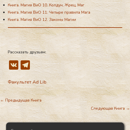
Книга. Магия ВиО 10. Колдун, Жрец, Маг
Книга. Магия ВиО 11. Четыре правила Мага
Книга. Магия ВиО 12. Законы Магии
Рассказать друзьям:
V
T
K
el
e
Факультет Ad Lib
gr
a
←
Предыдущая Книга
m
Следующая Книга
→