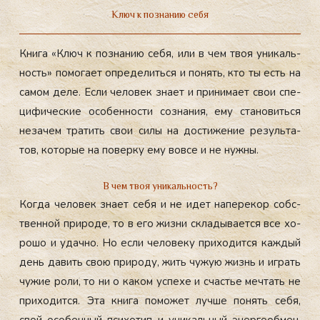
Ключ к познанию себя
Кни­га «Ключ к поз­на­нию се­бя, или в чем твоя уни­каль­
ность» по­мога­ет оп­ре­делить­ся и по­нять, кто ты есть на
са­мом де­ле. Ес­ли че­ловек зна­ет и при­нима­ет свои спе­
цифи­чес­кие осо­бен­ности соз­на­ния, ему ста­новить­ся
не­зачем тра­тить свои си­лы на дос­ти­жение ре­зуль­та­
тов, ко­торые на по­вер­ку ему вов­се и не нуж­ны.
В чем твоя уникальность?
Ког­да че­ловек зна­ет се­бя и не идет на­пере­кор собс­
твен­ной при­роде, то в его жиз­ни скла­дыва­ет­ся все хо­
рошо и удач­но. Но ес­ли че­лове­ку при­ходит­ся каж­дый
день да­вить свою при­роду, жить чу­жую жизнь и иг­рать
чу­жие ро­ли, то ни о ка­ком ус­пе­хе и счастье меч­тать не
при­ходит­ся. Эта кни­га по­может луч­ше по­нять се­бя,
свой осо­бен­ный пси­хотип и уни­каль­ный энер­го­об­мен,