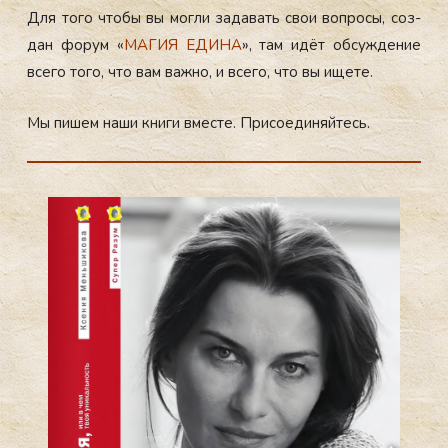
Для то­го что­бы вы мог­ли за­да­вать свои воп­ро­сы, соз­
дан фо­рум «
МА­ГИЯ ЕДИ­НА
», там идёт об­суж­де­ние
все­го то­го, что вам важ­но, и все­го, что вы ище­те.
Мы пи­шем на­ши кни­ги вмес­те. При­со­еди­няй­тесь.