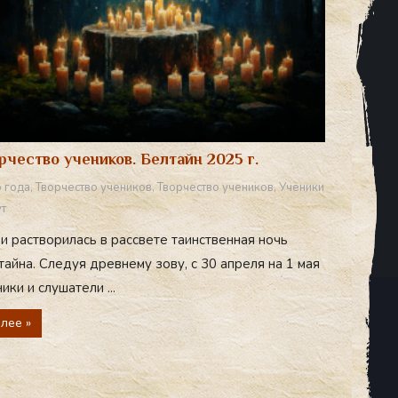
рчество учеников. Белтайн 2025 г.
 года
,
Творчество учеников
,
Творчество учеников
,
Ученики
т
и растворилась в рассвете таинственная ночь
айна. Следуя древнему зову, с 30 апреля на 1 мая
ики и слушатели ...
лее »