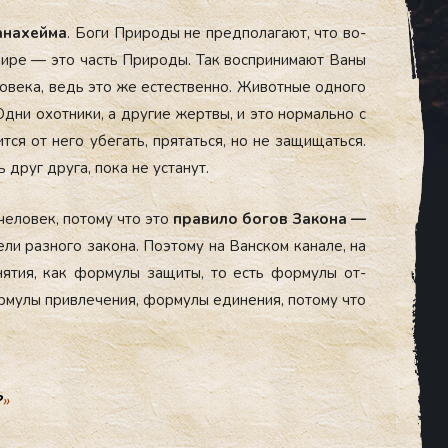
а­нахей­ма
. Бо­ги При­роды не пред­по­лага­ют, что во­
и­ре — это часть При­роды. Так вос­при­нима­ют Ва­ны
ове­ка, ведь это же ес­тес­твен­но. Жи­вот­ные од­но­го
­ни охот­ни­ки, а дру­гие жер­твы, и это нор­маль­но с
­ся от не­го убе­гать, пря­тать­ся, но не за­щищать­ся.
друг дру­га, по­ка не ус­та­нут.
 че­ловек, по­тому что это
пра­вило бо­гов За­кона —
­ли раз­но­го за­кона. По­это­му на Ван­ском ка­нале, на
о­нятия, как фор­му­лы за­щиты, то есть фор­му­лы от­
ор­му­лы прив­ле­чения, фор­му­лы еди­нения, по­тому что
?
»