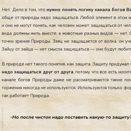
Нет. Де­ло в том, что
нуж­но по­нять ло­гику ка­нала бо­гов В
об­ще от при­роды на­до за­щищать­ся. Лю­бой эле­мент в этом м
и они не мо­гут по­нять, как че­ловек мо­жет за­щищать­ся от че­л
ви­да дол­жны жить вмес­те, а жи­вот­ные раз­ных ви­дов — нет. Од
точ­ки зре­ния При­роды. За­яц не за­щища­ет­ся от вол­ка, он учит
Зай­цу от зай­ца — нет смыс­ла за­щищать­ся — они бу­дут лю­бить 
В при­роде нет та­кого по­нятия, как за­щита. За­щиту при­думал
на­до за­щищать­ся друг от дру­га
, по­тому что все есть но­сите
ка­нале бо­гов При­роды да­же не рас­смат­ри­ва­ют­ся та­кие п
торже­ния ни­ког­да не ис­поль­зу­ют­ся. Ис­поль­зу­ют­ся толь­ко ф
так ра­бота­ет При­рода.
«
Но пос­ле чис­ток на­до пос­та­вить ка­кую-то за­щиту