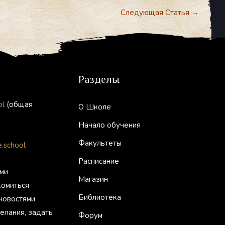
Следующая Статья
→
Разделы
ol
(общая
О Школе
Начало обучения
Факультеты
.school
Расписание
ми
Магазин
комиться
Библиотека
 новостями
елания, задать
Форум