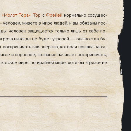
й
«
Мо­лот То­ра
»
,
Тор
с
Фрей­ей
нор­маль­но со­сущес­
 — че­ловек, жи­вете в ми­ре лю­дей, и вы обя­заны пос­
оды, че­ловек за­щища­ет­ся толь­ко лишь от се­бе по­
­ро­за ни­ког­да не бу­дет уг­ро­зой — она всег­да бу­
ет вос­при­нимать как энер­гию, ко­торая приш­ла на ха­
­ле и пор­че­ное, соз­на­ние на­чина­ет вос­при­нимать,
люд­ском ми­ре, по край­ней ме­ре, хо­тя бы «гря­зи» не