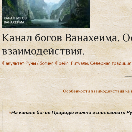
Канал богов Ванахейма. 
взаимодействия.
Факультет Руны
/
богиня Фрейя
,
Ритуалы
,
Северная традиция
Особеннос
Особенности взаимодействия на к
«
На ка­нале бо­гов При­роды мож­но ис­поль­зо­вать Р