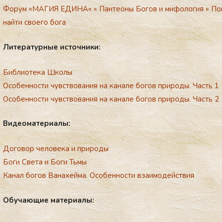
Форум «МАГИЯ ЕДИНА«
»
Пантеоны Богов и мифология
»
По
найти своего бога
Ли­те­ра­тур­ные ис­точ­ни­ки:
Библиотека Школы
Особенности чувствования на канале богов природы. Часть 1
Особенности чувствования на канале богов природы. Часть 2
Ви­де­ома­те­ри­алы:
Договор человека и природы
Боги Света и Боги Тьмы
Канал богов Ванахейма. Особенности взаимодействия
Обу­ча­ющие ма­те­ри­алы: