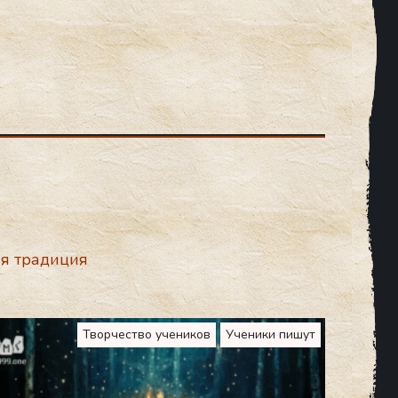
я традиция
Творчество учеников
Ученики пишут