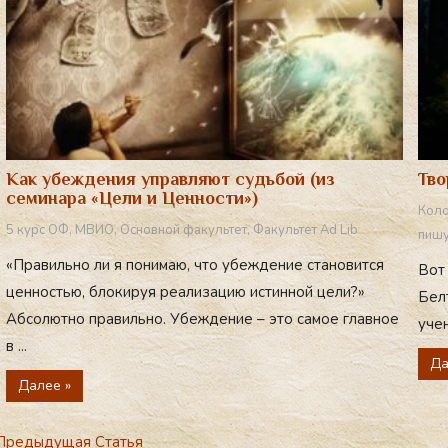
Как убеждения управляют судьбой (из
Тво
семинара «Цели и Ценности»)
Коло
5 курс ОФ
,
МВИО
,
Основной факультет
,
Факультет Ad Lib
пишу
«Правильно ли я понимаю, что убеждение становится
Вот 
ценностью, блокируя реализацию истинной цели?»
Белт
Абсолютно правильно. Убеждение – это самое главное
учен
в ...
Да
Далее »
редыдущая Статья