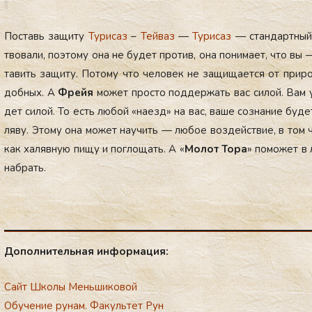
Пос­тавь за­щиту
Ту­рисаз
–
Тей­ваз
—
Ту­рисаз
— стан­дар­тны
тво­вали, по­это­му она не бу­дет про­тив, она по­нима­ет, что вы
та­вить за­щиту. По­тому что че­ловек не за­щища­ет­ся от при­р
доб­ных. А
Фрейя
мо­жет прос­то под­держать вас си­лой. Вам уг
дет си­лой. То есть лю­бой «на­езд» на вас, ва­ше соз­на­ние бу­д
ляву. Это­му она мо­жет на­учить — лю­бое воз­дей­ствие, в том чис
как ха­ляв­ную пи­щу и пог­ло­щать. А «
Мо­лот То­ра
» по­может в 
наб­рать.
До­пол­ни­тель­ная ин­фор­ма­ция:
Сайт Школы Меньшиковой
Обучение рунам. Факультет Рун