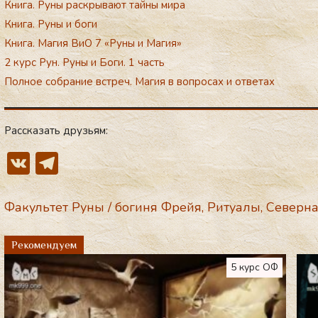
Книга. Руны раскрывают тайны мира
Книга. Руны и боги
Книга. Магия ВиО 7 «Руны и Магия»
2 курс Рун. Руны и Боги. 1 часть
Полное собрание встреч. Магия в вопросах и ответах
Рассказать друзьям:
V
T
K
el
e
Факультет Руны
/
богиня Фрейя
,
Ритуалы
,
Северна
gr
Рекомендуем
a
5 курс ОФ
m