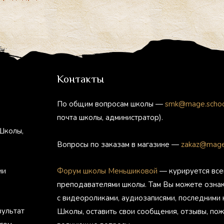
Контакты
По общим вопросам школы —
smk@mage.scho
почта школы, администратор).
Школы,
Вопросы по заказам в магазине —
zakaz@mage
ии
Форум школы Меньшиковой
— курируется все
преподавателями школы. Там Вы можете озна
с видеороликами, аудиозаписями, последними
зультат
Школы, оставить свои сообщения, отзывы, пож