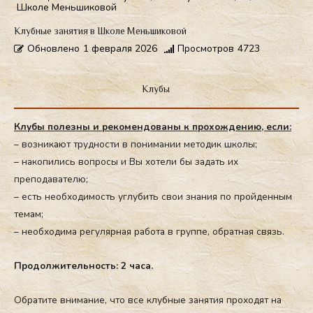
Школе Меньшиковой
Клубные занятия в Школе Меньшиковой
Обновлено
1 февраля 2026
Просмотров
4723
Клубы
Клубы полезны и рекомендованы к прохождению, если:
– возникают трудности в понимании методик школы;
– накопились вопросы и Вы хотели бы задать их
преподавателю;
– есть необходимость углубить свои знания по пройденным
темам;
– необходима регулярная работа в группе, обратная связь.
Про­дол­жи­тель­ность: 2 ча­са.
Об­ра­тите вни­мание, что все клуб­ные за­нятия про­ходят на