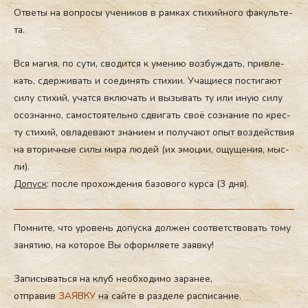
От­ве­ты на воп­ро­сы уче­ников в рам­ках сти­хий­но­го фа­куль­те­
та.
Вся ма­гия, по су­ти, сво­дит­ся к уме­нию воз­буж­дать, прив­ле­
кать, сдер­жи­вать и со­еди­нять сти­хии. Уча­щи­еся пос­ти­га­ют
си­лу сти­хий, учат­ся вклю­чать и вы­зы­вать ту или иную си­лу
осоз­нан­но, са­мос­то­ятель­но сдви­гать своё соз­на­ние по крес­
ту сти­хий, ов­ла­де­ва­ют зна­ни­ем и по­лу­ча­ют опыт воз­дей­ствия
на вто­рич­ные си­лы ми­ра лю­дей (их эмо­ции, ощу­ще­ния, мыс­
ли).
Д
опуск
: пос­ле про­хож­де­ния ба­зово­го кур­са (3 дня).
Помните, что уровень допуска должен соответствовать тому
занятию, на которое Вы оформляете заявку!
Записываться на клуб необходимо заранее,
отправив
ЗАЯВКУ
на сайте в разделе расписание.