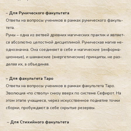
–
Д
ля Ру­ничес­ко­го фа­куль­те­та
От­ве­ты на воп­ро­сы уче­ни­ков в рам­ках ру­ничес­ко­го фа­куль­
те­та.
Ру­ны – од­на из вет­вей древ­них ма­ги­чес­ких прак­тик и яв­ля­ет­
ся аб­со­лют­но це­лос­тной дис­цип­ли­ной. Ру­ни­чес­кая ма­гия не­
од­ноз­нач­на. Она со­еди­ня­ет в се­бе и ма­ги­чес­кие (ин­фор­ма­
ци­он­ные), и ша­ман­ские (энер­ге­ти­чес­кие) прин­ци­пы, не раз­
де­ляя их, а объ­еди­няя.
– Для фа­куль­те­та Та­ро
От­ве­ты на воп­ро­сы уче­ни­ков в рам­ках фа­куль­те­та Та­ро.
Эво­лю­ция «по ство­лу» сни­зу вверх по сис­те­ме Се­фи­рот. На
этом эта­пе уча­щи­еся, че­рез ис­кусс­твен­ное под­ня­тие точ­ки
сбор­ки, про­буж­да­ют в се­бе скры­тые ре­зер­вы.
–
Для Сти­хий­но­го фа­куль­те­та