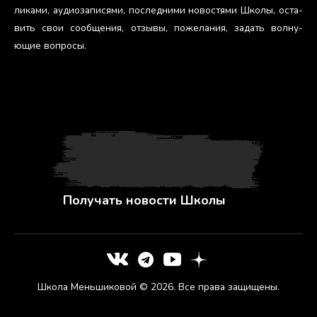
лика­ми, а­уди­оза­пися­ми, пос­ледни­ми но­вос­тя­ми Шко­лы, ос­та­
вить свои со­об­ще­ния, от­зы­вы, по­жела­ния, за­дать вол­ну­
ющие воп­ро­сы.
Получать новости Школы
Школа Меньшиковой © 2026. Все права защищены.