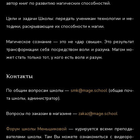
ав­тор книг по раз­ви­тию ма­гичес­ких спо­соб­ностей.
Це­ли и за­дачи Шко­лы: пе­редать уче­никам тех­но­логии и ме­
тоди­ки, рас­кры­ва­ющие их спо­соб­ности к ма­гии.
Ма­гичес­кое соз­на­ние — это не «дар свы­ше». Это ре­зуль­тат
тран­сфор­ма­ции се­бя пос­редс­твом во­ли и ра­зума. Ма­гом мо­
жет стать толь­ко тот, у ко­го есть во­ля и ра­зум.
Контакты
По об­щим воп­ро­сам шко­лы —
smk@mage.school
(об­щая поч­
та шко­лы, ад­ми­нис­тра­тор).
Воп­ро­сы по за­казам в ма­гази­не —
zakaz@mage.school
Фо­рум шко­лы Мень­ши­ковой
— ку­риру­ет­ся все­ми пре­пода­
вате­лями шко­лы. Там Вы мо­жете оз­на­комить­ся с ви­де­оро­