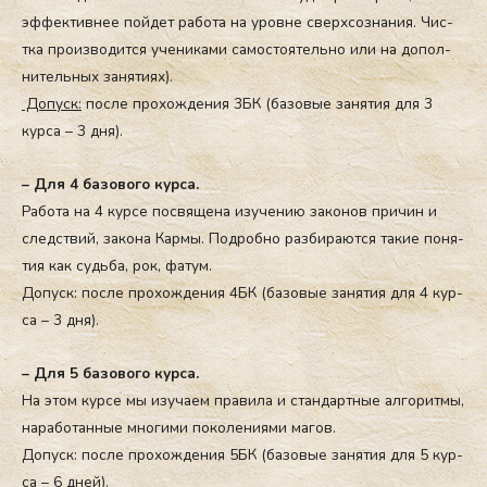
эф­фектив­нее пой­дет ра­бота на уров­не свер­хсоз­на­ния. Чис­
тка про­из­во­дит­ся уче­ника­ми са­мос­то­ятель­но или на до­пол­
ни­тель­ных занятиях).
До­пуск:
пос­ле про­хож­де­ния 3БК (ба­зовые за­нятия для 3
кур­са – 3 дня).
– Для 4 ба­зово­го кур­са.
Ра­бота на 4 кур­се пос­вя­щена изу­че­нию за­ко­нов при­чин и
следс­твий, за­кона Кар­мы. Под­робно раз­би­ра­ют­ся та­кие по­ня­
тия как судь­ба, рок, фа­тум.
До­пуск: пос­ле про­хож­де­ния 4БК (ба­зовые за­нятия для 4 кур­
са – 3 дня).
– Для 5 ба­зово­го кур­са.
На этом кур­се мы изу­ча­ем пра­ви­ла и стан­дар­тные ал­го­рит­мы,
на­ра­бо­тан­ные мно­ги­ми по­ко­ле­ни­ями ма­гов.
До­пуск: пос­ле про­хож­де­ния 5БК (ба­зовые за­нятия для 5 кур­
са – 6 дней).