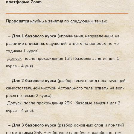
плат­форме Zoom.
Про­водят­ся клуб­ные за­нятия по сле­ду­ющим те­мам:
–
Для 1 ба­зово­го кур­са
(уп­ражне­ния, нап­равлен­ные на
раз­ви­тие вни­мания, ощу­щений, от­ве­ты на воп­ро­сы по ме­
тоди­кам 1 кур­са).
Д
опуск
: пос­ле про­хож­де­ния 1БК (ба­зовые за­нятия для 1
кур­са – 4 дня).
–
Для 2 ба­зово­го кур­са
(раз­бор те­мы пе­ред пос­ле­ду­ющей
са­мос­то­ятель­ной чис­ткой Ас­траль­но­го те­ла, от­ве­ты на воп­
ро­сы по те­мам 2 кур­са).
До­пуск:
пос­ле про­хож­де­ния 2БК (ба­зовые за­нятия для 2
кур­са – 4 дня).
–
Для 3 ба­зово­го кур­са
(раз­бор ос­новных слов и по­нятий
по ме­тоди­кам 3БК. Чем боль­ше слов бу­дет ра­зоб­ра­но, тем