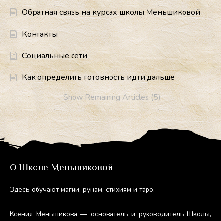
Обратная связь на курсах школы Меньшиковой
Контакты
Социальные сети
Как определить готовность идти дальше
Show Remaining Articles (5)
О Школе Меньшиковой
Здесь обу­ча­ют ма­гии, ру­нам, сти­хи­ям и та­ро.
Ксе­ния Мень­ши­кова — ос­но­ватель и ру­ково­дитель Шко­лы,