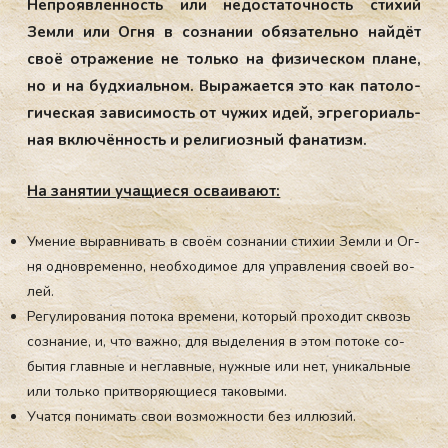
Неп­ро­яв­ленность или не­дос­та­точ­ность сти­хий
Зем­ли или Ог­ня в соз­на­нии обя­затель­но най­дёт
своё от­ра­жение не толь­ко на фи­зичес­ком пла­не,
но и на буд­хи­аль­ном. Вы­ража­ет­ся это как па­толо­
гичес­кая за­виси­мость от чу­жих идей, эг­ре­гори­аль­
ная вклю­чён­ность и ре­лиги­оз­ный фа­натизм.
На за­ня­тии уча­щи­еся ос­ва­ива­ют:
Уме­ние вы­рав­ни­вать в сво­ём соз­на­нии сти­хии Зем­ли и Ог­
ня од­новре­мен­но, не­об­хо­димое для уп­равле­ния сво­ей во­
лей.
Ре­гули­рова­ния по­тока вре­мени, ко­торый про­ходит сквозь
соз­на­ние, и, что важ­но, для вы­деле­ния в этом по­токе со­
бытия глав­ные и нег­лавные, нуж­ные или нет, уни­каль­ные
или толь­ко прит­во­ря­ющи­еся та­ковы­ми.
Учат­ся пони­мать свои воз­можнос­ти без ил­лю­зий.