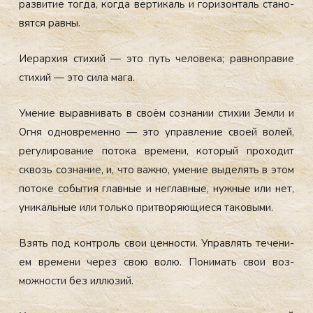
раз­ви­тие тог­да, ког­да вер­ти­каль и го­ри­зон­таль ста­но­
вят­ся рав­ны.
И­ерар­хия сти­хий — это путь че­ло­ве­ка; рав­ноп­ра­вие
сти­хий — это си­ла ма­га.
Уме­ние вы­рав­ни­вать в сво­ём соз­на­нии сти­хии Зем­ли и
Ог­ня од­новре­мен­но — это уп­равле­ние сво­ей во­лей,
ре­гули­рова­ние по­тока вре­мени, ко­торый про­ходит
сквозь соз­на­ние, и, что важ­но, уме­ние вы­делять в этом
по­токе со­бытия глав­ные и нег­лавные, нуж­ные или нет,
уни­каль­ные или толь­ко прит­во­ря­ющи­еся та­ковы­ми.
Взять под кон­троль свои цен­ности. Уп­равлять те­чени­
ем вре­мени че­рез свою во­лю. По­нимать свои воз­
можнос­ти без ил­лю­зий.