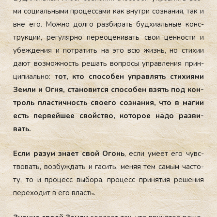
ми со­ци­аль­ны­ми про­цес­са­ми как внут­ри соз­на­ния, так и
вне его. Мож­но дол­го раз­би­рать буд­хи­аль­ные конс­
трук­ции, ре­гу­ляр­но пе­ре­оце­ни­вать свои цен­нос­ти и
убеж­де­ния и пот­ра­тить на это всю жизнь, но сти­хии
да­ют воз­мож­ность ре­шать воп­ро­сы уп­рав­ле­ния прин­
ци­пи­аль­но: т
от, кто спо­со­бен уп­рав­лять сти­хи­ями
Зем­ли и Ог­ня, ста­но­вит­ся спо­со­бен взять под кон­
троль плас­тич­ность сво­его соз­на­ния, что в ма­гии
есть пер­вей­шее свой­ство, ко­то­рое на­до раз­ви­
вать.
Ес­ли ра­зум зна­ет свой Огонь
, ес­ли уме­ет его чувс­
тво­вать, воз­буж­дать и га­сить, ме­няя тем са­мым час­то­
ту, то и про­цесс вы­бо­ра, про­цесс при­ня­тия ре­ше­ния
пе­ре­хо­дит в его власть.