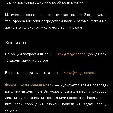
тоди­ки, рас­кры­ва­ющие их спо­соб­ности к ма­гии.
Ма­гичес­кое соз­на­ние — это не «дар свы­ше». Это ре­зуль­тат
тран­сфор­ма­ции се­бя пос­редс­твом во­ли и ра­зума. Ма­гом мо­
жет стать толь­ко тот, у ко­го есть во­ля и ра­зум.
Контакты
По об­щим воп­ро­сам шко­лы —
smk@mage.school
(об­щая поч­
та шко­лы, ад­ми­нис­тра­тор).
Воп­ро­сы по за­казам в ма­гази­не —
zakaz@mage.school
Фо­рум шко­лы Мень­ши­ковой
— ку­риру­ет­ся все­ми пре­пода­
вате­лями шко­лы. Там Вы мо­жете оз­на­комить­ся с ви­де­оро­
лика­ми, а­уди­оза­пися­ми, пос­ледни­ми но­вос­тя­ми Шко­лы, ос­та­
вить свои со­об­ще­ния, от­зы­вы, по­жела­ния, за­дать вол­ну­
ющие воп­ро­сы.