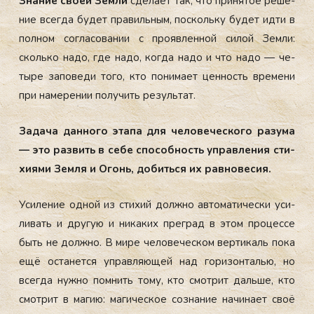
Зна­ние сво­ей Зем­ли
сде­ла­ет так, что при­ня­тое ре­ше­
ние всег­да бу­дет пра­виль­ным, пос­коль­ку бу­дет ид­ти в
пол­ном сог­ла­со­ва­нии с про­яв­лен­ной си­лой Зем­ли:
сколь­ко на­до, где на­до, ког­да на­до и что на­до — че­
ты­ре за­по­ве­ди то­го, кто по­ни­ма­ет цен­ность вре­ме­ни
при на­ме­ре­нии по­лу­чить ре­зуль­тат.
За­да­ча дан­но­го эта­па для че­ло­ве­чес­ко­го ра­зу­ма
— это раз­вить в се­бе спо­соб­ность уп­рав­ле­ния сти­
хи­ями Зем­ля и Огонь, до­бить­ся их рав­но­ве­сия.
Уси­ле­ние од­ной из сти­хий дол­жно ав­то­ма­ти­чес­ки уси­
ли­вать и дру­гую и ни­ка­ких прег­рад в этом про­цес­се
быть не дол­жно. В ми­ре че­ло­ве­чес­ком вер­ти­каль по­ка
ещё ос­та­нет­ся уп­рав­ля­ющей над го­ри­зон­талью, но
всег­да нуж­но пом­нить то­му, кто смот­рит даль­ше, кто
смот­рит в ма­гию: ма­ги­чес­кое соз­на­ние на­чи­на­ет своё