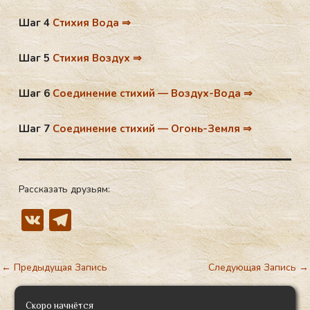
Шаг 4
Стихия Вода ⇒
Шаг 5
Стихия Воздух ⇒
Шаг 6
Соединение стихий — Воздух-Вода ⇒
Шаг 7
Соединение стихий — Огонь-Земля ⇒
Рассказать друзьям:
V
T
K
el
e
←
Предыдущая Запись
Следующая Запись
→
gr
a
Скоро начнётся