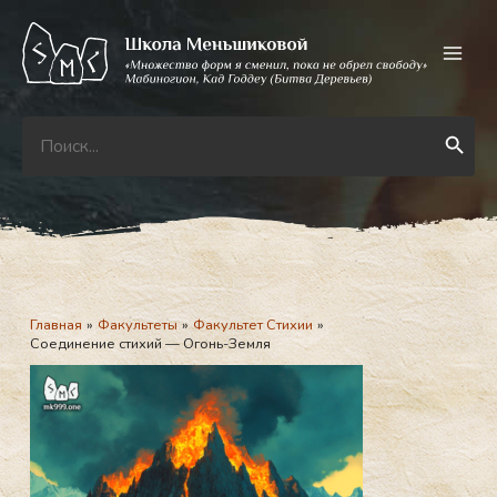
Перейти
к
содержимому
Search
Search Button
for:
Главная
Факультеты
Факультет Стихии
Соединение стихий — Огонь-Земля