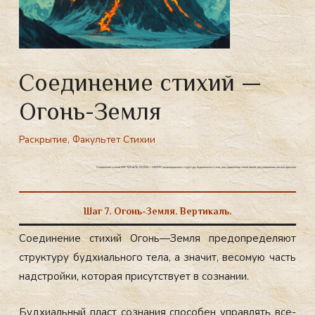
Соединение стихий —
Огонь-Земля
Раскрытие
,
Факультет Стихии
Соединение стихий ВЕРТИКАЛЬ ОГОНЬ—ЗЕМЛЯ предопределяют структуру будхиального тела, для управления своей волей, регулирования потока времени
Шаг 7. Огонь-Земля. Вертикаль.
Со­еди­не­ние сти­хий Огонь—Зем­ля пре­доп­ре­де­ля­ют
струк­ту­ру буд­хи­аль­но­го те­ла, а зна­чит, ве­со­мую часть
надс­трой­ки, ко­то­рая при­сутс­тву­ет в соз­на­нии.
Буд­хи­аль­ный пласт соз­на­ния спо­со­бен уп­рав­лять все­