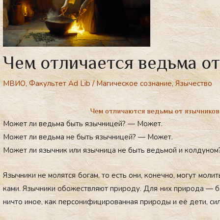
Чем отличается ведьма о
МВИО
,
Факультет Ad Lib
/
Магическое сознание
,
Язычество
Чем отличаются ведьмы от язычников
Может ли ведьма быть язычницей? — Может.
Может ли ведьма не быть язычницей? — Может.
Может ли язычник или язычница не быть ведьмой и колдуно
Языч­ни­ки не мо­лят­ся бо­гам, то есть они, ко­неч­но, мо­гут мо­ли
ками. Языч­ни­ки обо­жест­вля­ют при­роду. Для них при­рода — бог
нич­то иное, как пер­со­нифи­циро­ван­ная при­роды и её де­ти, си­л