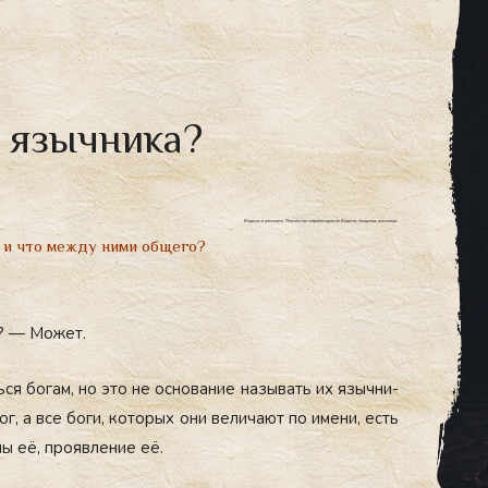
т язычника?
Ведьмы и язычники. Языческое мировосприятие.Ведьма, колдунья, язычница.
.
 и что между ними общего?
м? — Может.
ть­ся бо­гам, но это не ос­но­вание на­зывать их языч­ни­
, а все бо­ги, ко­торых они ве­лича­ют по име­ни, есть
ы её, про­яв­ле­ние её.