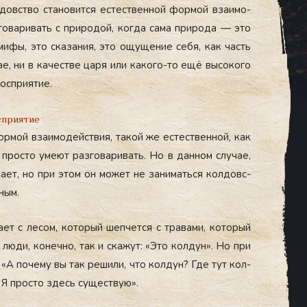
довс­тво ста­новит­ся ес­тес­твен­ной фор­мой вза­имо­
го­вари­вать с при­родой, ког­да са­ма при­рода — это
ми­фы, это ска­зания, это ощу­щение се­бя, как часть
е, ни в ка­чес­тве ца­ря или ка­кого-то ещё вы­соко­го
ос­при­ятие.
сприятие
ор­мой вза­имо­дей­ствия, та­кой же ес­тес­твен­ной, как
прос­то уме­ют раз­го­вари­вать. Но в дан­ном слу­чае,
а­ет, но при этом он мо­жет не за­нимать­ся кол­довс­
­ным.
а­ет с ле­сом, ко­торый шеп­чется с тра­вами, ко­торый
лю­ди, ко­неч­но, так и ска­жут: «Это кол­дун». Но при
т: «А по­чему вы так ре­шили, что кол­дун? Где тут кол­
 Я прос­то здесь су­щес­твую».