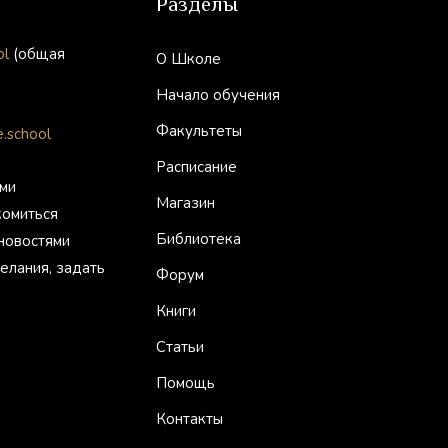
Разделы
ol
(общая
О Школе
Начало обучения
Факультеты
.school
Расписание
ми
Магазин
комиться
Библиотека
 новостями
елания, задать
Форум
Книги
Статьи
Помощь
Контакты