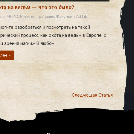
та на ведьм — что это было?
ьма
,
МВИО
,
Религия
,
Традиция
,
Факультет Ad Lib
могите разобраться и посмотреть на такой
рический процесс, как охота на ведьм в Европе, с
и зрения магии.» В любом ...
лее »
Следующая Статья
→