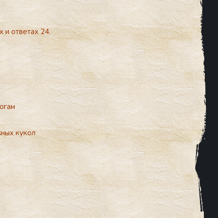
х и ответах 24.
Богам
жных кукол