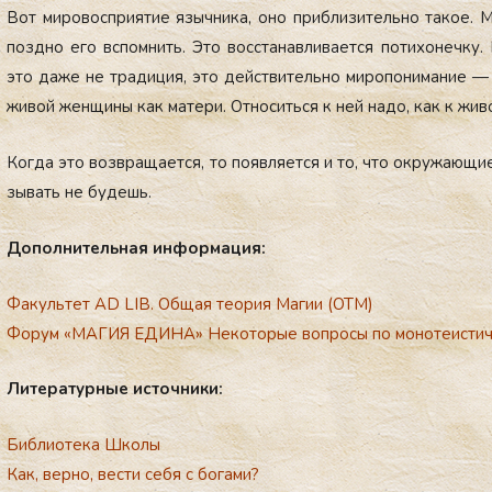
Вот ми­ровос­при­ятие языч­ни­ка, оно приб­ли­зитель­но та­кое. 
поз­дно его вспом­нить. Это вос­ста­нав­ли­ва­ет­ся по­тихо­неч­ку.
это да­же не тра­диция, это дей­стви­тель­но ми­ропо­нима­ние 
жи­вой жен­щи­ны как ма­тери. От­но­сить­ся к ней на­до, как к жи­в
Ког­да это воз­вра­ща­ет­ся, то по­яв­ля­ет­ся и то, что ок­ру­жа­ю
зывать не бу­дешь.
До­пол­ни­тель­ная ин­фор­ма­ция:
Факультет AD LIB. Общая теория Магии (ОТМ)
Форум «МАГИЯ ЕДИНА
»
Некоторые вопросы по монотеистич
Ли­те­ра­тур­ные ис­точ­ни­ки:
Библиотека Школы
Как, верно, вести себя с богами?