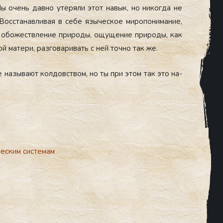
Мы очень дав­но уте­ряли этот на­вык, но ни­ког­да не
 Вос­ста­нав­ли­вая в се­бе язы­чес­кое ми­ропо­нима­ние,
— обо­жест­вле­ние при­роды, ощу­щение при­роды, как
ой ма­тери, раз­го­вари­вать с ней точ­но так же.
щие на­зыва­ют кол­довс­твом, но ты при этом так это на­
еским системам