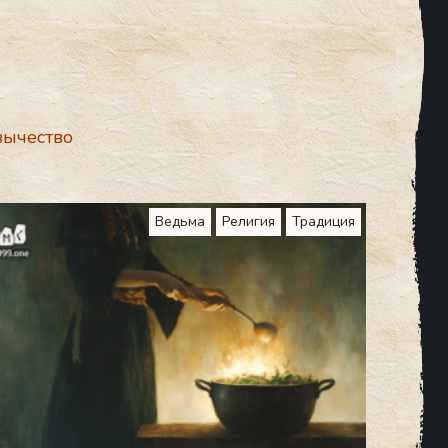
зычество
Ведьма
Религия
Традиция