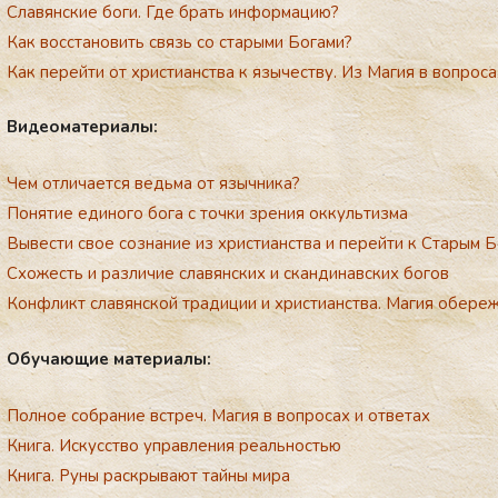
Славянские боги. Где брать информацию?
Как восстановить связь со старыми Богами?
Как перейти от христианства к язычеству. Из Магия в вопроса
Ви­де­ома­те­ри­алы:
Чем отличается ведьма от язычника?
Понятие единого бога с точки зрения оккультизма
Вывести свое сознание из христианства и перейти к Старым 
Схожесть и различие славянских и скандинавских богов
Конфликт славянской традиции и христианства. Магия обере
Обу­ча­ющие ма­те­ри­алы:
Полное собрание встреч. Магия в вопросах и ответах
Книга. Искусство управления реальностью
Книга. Руны раскрывают тайны мира