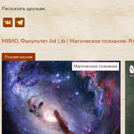
Рассказать друзьям:
V
T
K
el
e
МВИО
,
Факультет Ad Lib
/
Магическое сознание
,
Я
gr
Рекомендуем
a
Магическое сознание
m