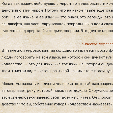
Ког­да так вза­имо­дей­ству­ешь с ми­ром, то ведь­мовс­тво и кол­
дей­ствия с этим ми­ром. По­тому что на ка­ком язы­ке ещё раз­
бог? На её язы­ке, а её язык — это зна­ки, это ле­ген­ды, это 
лан­дшаф­та, как часть ок­ру­жа­ющей при­роды. Ни в ко­ем слу­ча
су­щес­тва над при­родой и людь­ми, зверь­ми. Это дру­гое ми­ров
Языческое мирово
В язы­чес­ком ми­ровос­при­ятии кол­довс­тво яв­ля­ет­ся прос­то ф
лю­дям по­гово­рить на том язы­ке, на ко­тором они ду­ма­ют или 
кол­довс­тво — это для языч­ни­ка тот язык, на ко­тором он ду­м
твом в чис­том ви­де, чис­той прак­ти­кой, как мы это счи­та­ем нуж
Мо­жем мы наз­вать кол­ду­ном че­лове­ка, ко­торый раз­го­вари­в
за­гова­рива­ет ре­ку, ко­торый при­зыва­ет дождь? Ок­ру­жа­ющие 
этом сам че­ловек-языч­ник, се­бя та­ким не счи­та­ет. Он спро­си
довс­тво? Что вы, собс­твен­но го­воря кол­довс­твом на­зыва­ете?