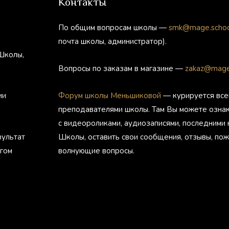
Контакты
По общим вопросам школы —
smk@mage.scho
почта школы, администратор).
Школы,
Вопросы по заказам в магазине —
zakaz@mage
ии
Форум школы Меньшиковой
— курируется все
преподавателями школы. Там Вы можете озна
с видеороликами, аудиозаписями, последними
зультат
Школы, оставить свои сообщения, отзывы, пож
агом
волнующие вопросы.