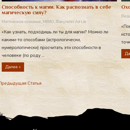
Способность к магии. Как распознать в себе
Охо
магическую силу?
Вед
Магическое сознание
,
МВИО
,
Факультет Ad Lib
«По
«Как узнать, подходишь ли ты для магии? Можно ли
исто
какими-то способами (астрологически,
точк
нумерологически) просчитать эти способности в
Да
человеке (по роду ...
Далее »
редыдущая Статья