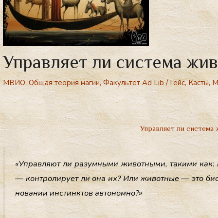
Управляет ли система жи
МВИО
,
Общая теория магии
,
Факультет Ad Lib
/
Гейс
,
Касты
,
М
Управляет ли система
«Уп­равля­ют ли ра­зум­ны­ми жи­вот­ны­ми, та­кими как: 
— кон­тро­лиру­ет ли она их? Или жи­вот­ные — это би­
но­вании ин­стинктов ав­то­ном­но?»