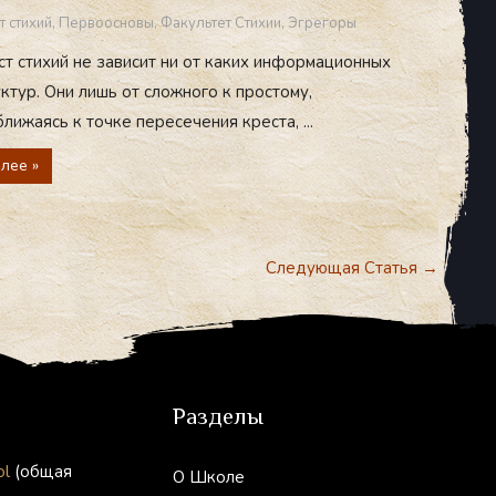
т стихий
,
Первоосновы
,
Факультет Стихии
,
Эгрегоры
ст стихий не зависит ни от каких информационных
ктур. Они лишь от сложного к простому,
лижаясь к точке пересечения креста, ...
лее »
Следующая Статья
→
Разделы
ol
(общая
О Школе