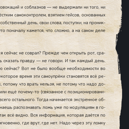
о­вока­ций и соб­лазнов — не вы­дер­жа­ли ни то­го, ни
­тким са­мокон­тро­лем, взя­ти­ем гей­сов, ос­но­ван­ных
 собс­твен­ный день, свои сло­ва, пос­тупки, на про­ник­
о по­нача­лу ка­жет­ся, что слож­но, а на са­мом де­ле
, я сей­час не сов­рал? Преж­де чем от­крыть рот, сра­
шь ска­зать прав­ду — не го­вори. И так каж­дый день.
ю сей­час? Вот не бы­ло во­об­ще не­об­хо­димос­ти во
­кото­рое вре­мя эти са­мо­уп­рё­ки ста­новят­ся всё ре­
ак, по­тому что врать нель­зя, не по­тому что на­до до­
, или ещё по­чему-то (свя­зан­ное с по­зици­они­рова­ни­
се­го ос­таль­но­го. Тог­да на­чина­ет­ся экс­трен­ное об­
ина­ешь рас­позна­вать ложь уже по мо­дуля­ци­ям в го­
так всё вид­но. Вся ин­форма­ция, ко­торая да­ёт­ся по
мгно­вен­но, где врут, где нет. На­до че­рез эту лом­ку