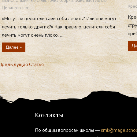
МВИО
,
Стихийные силы
,
Точка сборки
,
Факультет Ad Lib
,
Крес
Целительство
Кре
«Могут ли целители сами себя лечить? Или они могут
стру
лечить только других?» Как правило, целители себя
приб
лечить могут очень плохо, ...
Да
Далее »
редыдущая Статья
Контакты
По общим вопросам школы —
smk@mage.scho