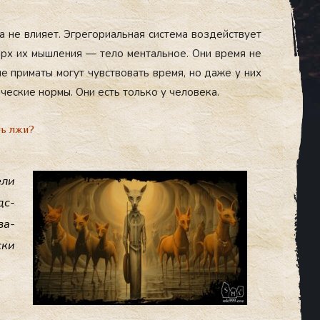
а не вли­яет. Эг­ре­гори­аль­ная сис­те­ма воз­дей­ству­ет
 Верх их мыш­ле­ния — те­ло мен­таль­ное. Они вре­мя не
ые при­маты мо­гут чувс­тво­вать вре­мя, но да­же у них
­чес­кие нор­мы. Они есть толь­ко у че­лове­ка.
ть лжи?
­ли
дс­
за­
­ки