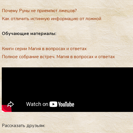
Пoчему Руны не приемлют лжецов?
Как отличить истинную информацию от ложной
Обу­ча­ющие ма­те­ри­алы:
Книги серии Магия в вопросах и ответах
Полное собрание встреч. Магия в вопросах и ответах
Рассказать друзьям: