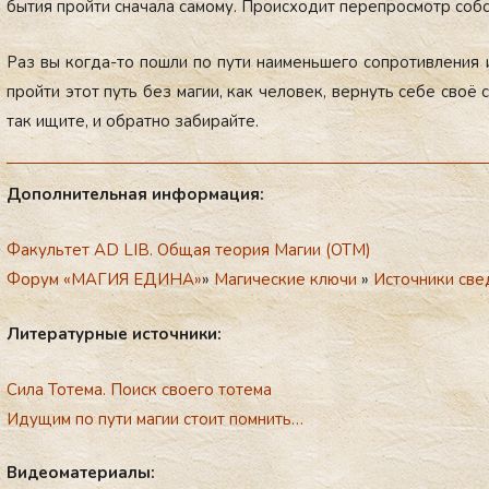
бы­тия прой­ти сна­чала са­мому. Про­ис­хо­дит пе­реп­росмотр собс
Раз вы ког­да-то пош­ли по пу­ти на­имень­ше­го соп­ро­тив­ле­ния
прой­ти этот путь без ма­гии, как че­ловек, вер­нуть се­бе своё с
так ищи­те, и об­ратно за­бирай­те.
До­пол­ни­тель­ная ин­фор­ма­ция:
Факультет AD LIB. Общая теория Магии (ОТМ)
Форум «МАГИЯ ЕДИНА»
»
Магические ключи
»
Источники све
Ли­те­ра­тур­ные ис­точ­ни­ки:
Сила Тотема. Поиск своего тотема
Идущим по пути магии стоит помнить…
Ви­де­ома­те­ри­алы: