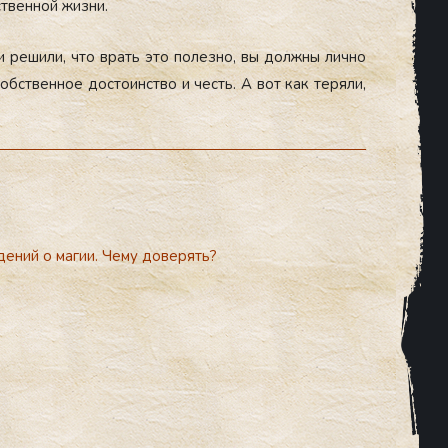
­твен­ной жиз­ни.
 и ре­шили, что врать это по­лез­но, вы дол­жны лич­но
обс­твен­ное дос­то­инс­тво и честь. А вот как те­ряли,
дений о магии. Чему доверять?