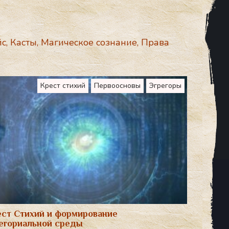
йс
,
Касты
,
Магическое сознание
,
Права
Крест стихий
Первоосновы
Эгрегоры
ст Стихий и формирование
егориальной среды