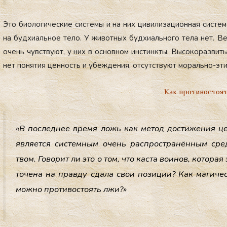
Это би­оло­гичес­кие сис­те­мы и на них ци­вили­заци­он­ная сис­те­м
на буд­хи­аль­ное те­ло. У жи­вот­ных буд­хи­аль­но­го те­ла нет.
очень чувс­тву­ют, у них в ос­новном ин­стинкты. Вы­соко­раз­ви­т
нет по­нятия цен­ность и убеж­де­ния, от­сутс­тву­ют мо­раль­но-эти
Как противостоя
«В пос­леднее вре­мя ложь как ме­тод дос­ти­жения це
яв­ля­ет­ся сис­темным очень рас­простра­нён­ным сре
твом. Го­ворит ли это о том, что кас­та во­инов, ко­торая 
точе­на на прав­ду сда­ла свои по­зиции? Как ма­гичес
мож­но про­тивос­то­ять лжи?»