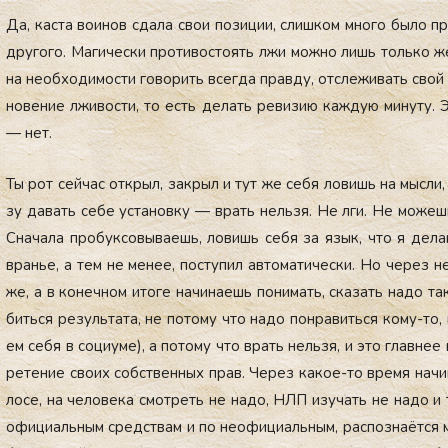
Да, кас­та во­инов сда­ла свои по­зиции, слиш­ком мно­го бы­ло пр
дру­гого. Ма­гичес­ки про­тивос­то­ять лжи мож­но лишь толь­ко жёс
на не­об­хо­димос­ти го­ворить всег­да прав­ду, от­сле­живать свой
но­вение лжи­вос­ти, то есть де­лать ре­визию каж­дую ми­нуту. Эт
— нет.
Ты рот сей­час от­крыл, зак­рыл и тут же се­бя ло­вишь на мыс­ли
зу да­вать се­бе ус­та­нов­ку — врать нель­зя. Не лги. Не мо­же
Сна­чала про­бук­со­выва­ешь, ло­вишь се­бя за язык, что я де­ла
вранье, а тем не ме­нее, пос­ту­пил ав­то­мати­чес­ки. Но че­рез не
же, а в ко­неч­ном ито­ге на­чина­ешь по­нимать, ска­зать на­до т
бить­ся ре­зуль­та­та, не по­тому что на­до пон­ра­вить­ся ко­му-то
ем се­бя в со­ци­уме), а по­тому что врать нель­зя, и это глав­нее в
ре­тение сво­их собс­твен­ных прав. Че­рез ка­кое-то вре­мя на­ч
лосе, на че­лове­ка смот­реть не на­до, НЛП изу­чать не на­до и 
офи­ци­аль­ным средс­твам и по не­офи­ци­аль­ным, рас­позна­ёт­ся 