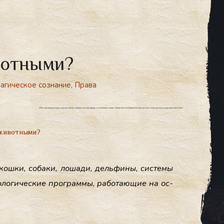
вотными?
агическое сознание
,
Права
Жёсткий самоконтроль, взятие гейсов, говорить всегда правду, отслеживать слова.. Животные как биологические системы. Как магически противостоять лжи?
 животными?
кош­ки, со­баки, ло­шади, дель­фи­ны, сис­те­мы
оло­гичес­кие прог­раммы, ра­бота­ющие на ос­