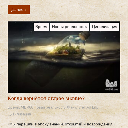
Далее »
Время
Новая реальность
Цивилизация
Когда вернётся старое знание?
Время
,
МВИО
,
Новая реальность
,
Факультет Ad Lib
,
Цивилизация
«Мы перешли в эпоху знаний, открытий и возрождения.