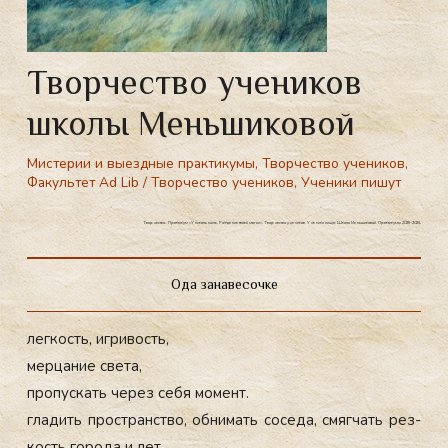
Творчество учеников
школы Меньшиковой
Мистерии и выездные практикумы
,
Творчество учеников
,
Факультет Ad Lib
/
Творчество учеников
,
Ученики пишут
Творчество.. Практикум «Уникальность. Рождение твоей магии». Творчество учеников. Ученики пишут. Школа Меньшиковой. Практикумы 2025-2026.
Ода занавесочке
лег­кость, иг­ри­вость,
мер­ца­ние све­та,
про­пус­кать че­рез се­бя мо­мент.
гла­дить прос­транс­тво, об­ни­мать со­седа, смяг­чать рез­
кость го­рода и лет.