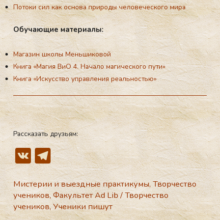
Потоки сил как основа природы человеческого мира
Обу­ча­ющие ма­те­ри­алы:
Магазин школы Меньшиковой
Книга «Магия ВиО 4. Начало магического пути»
Книга «Искусство управления реальностью»
Рассказать друзьям:
V
T
K
el
e
Мистерии и выездные практикумы
,
Творчество
учеников
,
Факультет Ad Lib
/
Творчество
gr
учеников
,
Ученики пишут
a