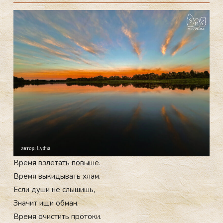
Вре­мя взле­тать по­выше.
Вре­мя вы­киды­вать хлам.
Ес­ли ду­ши не слы­шишь,
Зна­чит ищи об­ман.
Вре­мя очис­тить про­токи.