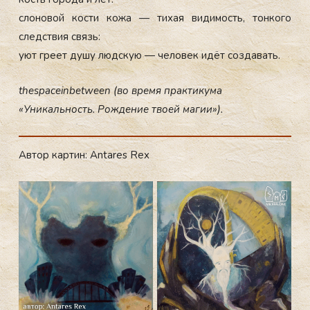
сло­новой кос­ти ко­жа — ти­хая ви­димость, тон­ко­го
следс­твия связь:
у­ют гре­ет ду­шу люд­скую — че­ловек идёт соз­да­вать.
thespaceinbetween (во время практикума
«Уникальность. Рождение твоей магии»).
Автор картин: Antares Rex