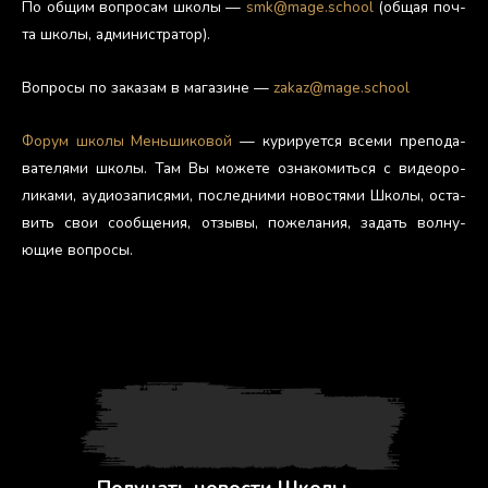
По об­щим воп­ро­сам шко­лы —
smk@mage.school
(об­щая поч­
та шко­лы, ад­ми­нис­тра­тор).
Воп­ро­сы по за­казам в ма­гази­не —
zakaz@mage.school
Фо­рум шко­лы Мень­ши­ковой
— ку­риру­ет­ся все­ми пре­пода­
вате­лями шко­лы. Там Вы мо­жете оз­на­комить­ся с ви­де­оро­
лика­ми, а­уди­оза­пися­ми, пос­ледни­ми но­вос­тя­ми Шко­лы, ос­та­
вить свои со­об­ще­ния, от­зы­вы, по­жела­ния, за­дать вол­ну­
ющие воп­ро­сы.