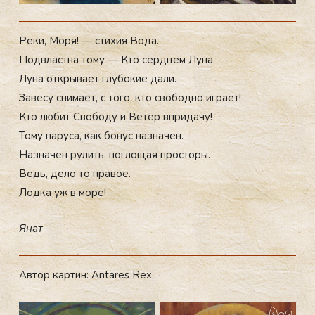
Ре­ки, Мо­ря! — сти­хия Во­да.
Под­властна то­му — Кто сер­дцем Лу­на.
Лу­на от­кры­ва­ет глу­бокие да­ли.
За­весу сни­ма­ет, с то­го, кто сво­бод­но иг­ра­ет!
Кто лю­бит Сво­боду и Ве­тер впри­дачу!
То­му па­руса, как бо­нус наз­на­чен.
Наз­на­чен ру­лить, пог­ло­щая прос­то­ры.
Ведь, де­ло то пра­вое.
Лод­ка уж в мо­ре!
Янат
Автор картин: Antares Rex