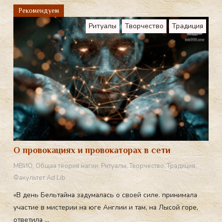
m
Рекомендуем
Ритуалы
Творчество
Традиция
О провокациях и провокаторах в сети
МВИО
,
Общая теория магии
,
Ритуалы
,
Творчество
,
Традиция
,
Факультет Ad Lib
«В день Бельтайна задумалась о своей силе. принимала
участие в мистерии на юге Англии и там, на Лысой горе,
ответила ...