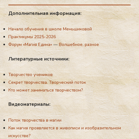
До­пол­ни­тель­ная ин­фор­ма­ция:
Начало обучения в школе Меньшиковой
Практикумы 2025-2026
Форум «Магия Едина»
—
Волшебное, разное
Ли­те­ра­тур­ные ис­точ­ни­ки:
Творчество учеников
Секрет творчества. Творческий поток
Кто может заниматься творчеством?
Ви­де­ома­те­ри­алы:
Поток творчества в магии
Как магия проявляется в живописи и изобразительном
искусстве?