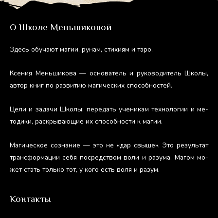
О Школе Меньшиковой
Здесь обу­ча­ют ма­гии, ру­нам, сти­хи­ям и та­ро.
Ксе­ния Мень­ши­кова — ос­но­ватель и ру­ково­дитель Шко­лы,
ав­тор книг по раз­ви­тию ма­гичес­ких спо­соб­ностей.
Це­ли и за­дачи Шко­лы: пе­редать уче­никам тех­но­логии и ме­
тоди­ки, рас­кры­ва­ющие их спо­соб­ности к ма­гии.
Ма­гичес­кое соз­на­ние — это не «дар свы­ше». Это ре­зуль­тат
тран­сфор­ма­ции се­бя пос­редс­твом во­ли и ра­зума. Ма­гом мо­
жет стать толь­ко тот, у ко­го есть во­ля и ра­зум.
Контакты