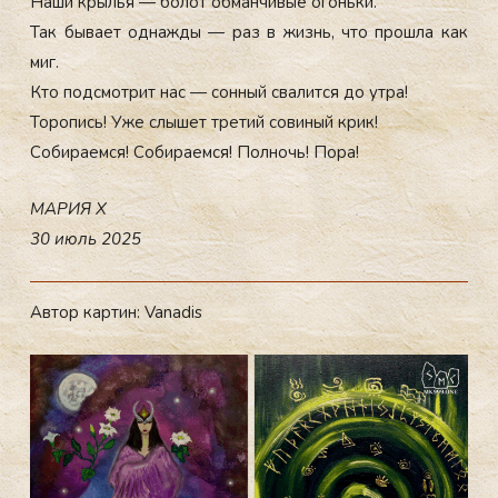
На­ши крылья — бо­лот об­манчи­вые огонь­ки.
Так бы­ва­ет од­нажды — раз в жизнь, что прош­ла как
миг.
Кто под­смот­рит нас — сон­ный сва­лит­ся до ут­ра!
То­ропись! Уже слы­шет тре­тий со­виный крик!
Со­бира­ем­ся! Со­бира­ем­ся! Пол­ночь! По­ра!
МА­РИЯ Х
30 и­юль 2025
Ав­тор кар­тин: Vanadis