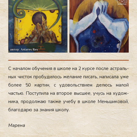
С на­чалом обу­чения в шко­ле на 2 кур­се пос­ле ас­траль­
ных чис­ток про­буди­лось же­лание пи­сать, на­писа­ла уже
бо­лее 50 кар­тин, с удо­воль­стви­ем де­люсь ма­лой
частью. Пос­ту­пила на вто­рое выс­шее, учусь на ху­дож­
ни­ка, про­дол­жаю так­же уче­бу в шко­ле Мень­ши­ковой,
бла­года­рю за зна­ния шко­лу.
Ма­рена