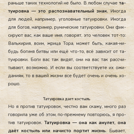
рань­ше та­ких тех­но­логий не бы­ло. В лю­бом слу­чае
та­
ту­иров­ка — это рас­позна­ватель­ный знак.
Иног­да
для лю­дей, нап­ри­мер, уго­лов­ные та­ту­иров­ки. Иног­да
для бо­гов, нап­ри­мер, ру­ничес­кие та­ту­иров­ки. Они фик­
си­ру­ют вас, как ва­ше имя, го­ворят, это че­ловек тот-то:
Валь­ки­рия, во­ин, жри­ца То­ра, мо­жет быть, ка­кая-ни­
будь бо­гиня бит­вы или ещё что-то, всё за­висит от та­
ту­иров­ки. Бо­ги вас так ви­дят, они на вас так рас­счи­
тыва­ют, воз­можно. И ес­ли вы со­от­ветс­тву­ете их ожи­
дани­ям, то в ва­шей жиз­ни все бу­дет очень и очень хо­
рошо.
Татуировка дает костыль
Но я про­тив та­ту­иро­вок, чес­тно вам ска­жу, мно­го раз
го­вори­ла уже об этом, по-преж­не­му пов­то­рюсь, я про­
тив та­ту­иро­вок.
Та­ту­иров­ка — она как аму­лет, она
да­ёт кос­тыль или на­чис­то пор­тит жизнь.
Бы­ва­ет,