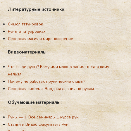
Ли­тера­тур­ные ис­точни­ки:
Смысл татуировок
Руны в татуировках
Северная магия и мировоззрение
Ви­де­ома­тери­алы:
Что такое руны? Кому ими можно заниматься, а кому
нельзя
Почему не работают рунические ставы?
Северная система. Вводная лекция по рунам
Обу­ча­ющие ма­тери­алы:
Руны — 1. Все семинары 1 курса рун
Статьи и Видео факультета Рун