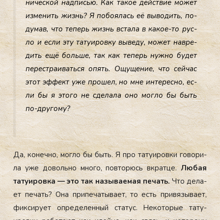
ничес­кой над­писью. Как та­кое дей­ствие мо­жет
из­ме­нить жизнь? Я по­бо­ялась её вы­водить, по­
думав, что те­перь жизнь вста­ла в ка­кое-то рус­
ло и ес­ли эту та­ту­иров­ку вы­веду, мо­жет нав­ре­
дить ещё боль­ше, так как те­перь нуж­но бу­дет
пе­рес­тра­ивать­ся опять. Ощу­щение, что сей­час
этот эф­фект уже про­шел, но мне ин­те­рес­но, ес­
ли бы я это­го не сде­лала оно мог­ло бы быть
по-дру­гому?
Да, ко­неч­но, мог­ло бы быть. Я про та­ту­иров­ки го­вори­
ла уже до­воль­но мно­го, пов­то­рюсь вкрат­це.
Лю­бая
та­ту­иров­ка — это так на­зыва­емая пе­чать.
Что де­ла­
ет пе­чать? Она при­печа­тыва­ет, то есть при­вязы­ва­ет,
фик­си­ру­ет оп­ре­делен­ный ста­тус. Не­кото­рые та­ту­