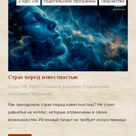
m
2 курс ОФ
Родительские программы
Творчество
Страх перед известностью
2 курс ОФ
,
МВИО
,
Основной факультет
,
Родительские
программы
,
Творчество
Как преодолеть страх перед известностью? Не стоит
равнятья на коллег, которые ограничены в своих
возможностях. Истинный талант не требует искусственных
...