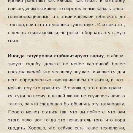
иров­ки ра­бота­ют как клей­мо, как связь, к ко­торо­му
при­со­еди­ня­ют­ся ка­кие-то оп­ре­делён­ные ка­налы энер­
го­ин­форма­ци­он­ные, и с эти­ми ка­нала­ми те­бе жить до
тех пор, по­ка эта та­ту­иров­ка су­щес­тву­ет. Или по­ка тот,
с кем ты свя­зыва­ешь­ся, не ре­шит обор­вать эту са­мую
связь.
Иног­да та­ту­иров­ки ста­били­зиру­ют кар­му,
ста­били­
зиру­ют судь­бу, де­ла­ют её ме­нее ха­отич­ной, бо­лее
пред­ска­зу­емой, что че­лове­ку вну­ша­ет и яв­ля­ет­ся для
не­го оп­ре­делен­ным вы­рав­ни­вани­ем по жиз­ни, и воз­
можно, ему это нра­вит­ся. Воз­можно, это и вам нра­вит­
ся, су­дя по все­му, в ва­шей жиз­ни не слу­чилось ни­чего
та­кого, за что сле­дова­ло бы об­ви­нять эту та­ту­иров­ку.
Прос­то мо­жет стать­ся так, что вы пой­ме­те, что вам
это­го ма­ло, вот тог­да это по­каза­тель то­го, что по­ра
сво­дить. Хо­рошо, что сей­час есть та­кие тех­но­логии,