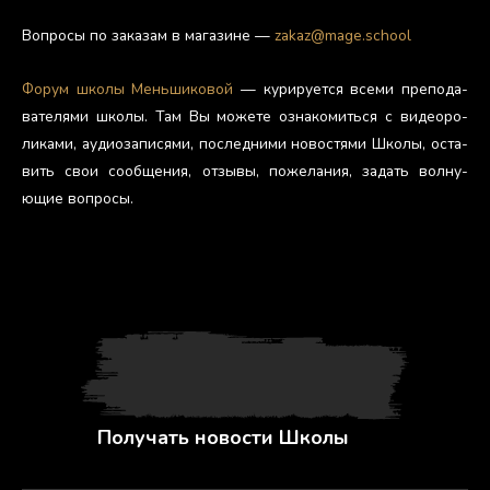
Воп­ро­сы по за­казам в ма­гази­не —
zakaz@mage.school
Фо­рум шко­лы Мень­ши­ковой
— ку­риру­ет­ся все­ми пре­пода­
вате­лями шко­лы. Там Вы мо­жете оз­на­комить­ся с ви­де­оро­
лика­ми, а­уди­оза­пися­ми, пос­ледни­ми но­вос­тя­ми Шко­лы, ос­та­
вить свои со­об­ще­ния, от­зы­вы, по­жела­ния, за­дать вол­ну­
ющие воп­ро­сы.
Получать новости Школы