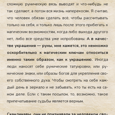
слож­ную ру­ничес­кую вязь вы­водят и что-ни­будь не
так сде­ла­ют, а по­том вся жизнь на­пере­косяк. Я счи­таю,
что че­ловек обя­зан сде­лать всё, что­бы рас­счи­тывать
толь­ко на се­бя, и толь­ко лишь пос­ле это­го при­бегать к
ма­гичес­ким воз­можнос­тям, ког­да ли­бо вы­хода дру­гого
нет, ли­бо все средс­тва уже ис­про­бова­ны.
А в ка­чес­
тве ук­ра­шения — ру­ны, мне ка­жет­ся, это нем­ножко
ос­корби­тель­но к ма­гичес­ким клю­чам от­но­сить­ся
имен­но та­ким об­ра­зом, как к ук­ра­шению.
Иног­да
лю­ди на­носят се­бе ру­ничес­кие та­ту­иров­ки, или ру­
ничес­кие зна­ки, или об­ра­зы бо­гов для ук­репле­ния сво­
его собс­твен­но­го ду­ха. Что­бы смот­реть на се­бя каж­
дый день в зер­ка­ло и не за­бывать, кто ты есть на са­
мом де­ле. Ес­ли с та­ким по­сылом, то, воз­можно, та­кое
при­печа­тыва­ние судь­бы яв­ля­ет­ся вер­ным.
Скан­ди­навы, они не приз­на­вали за че­лове­ком сво­