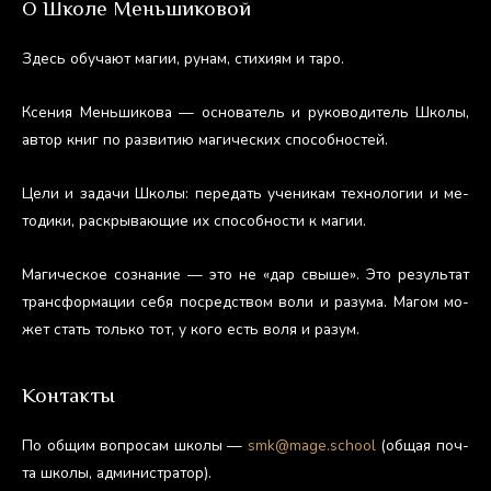
О Школе Меньшиковой
Здесь обу­ча­ют ма­гии, ру­нам, сти­хи­ям и та­ро.
Ксе­ния Мень­ши­кова — ос­но­ватель и ру­ково­дитель Шко­лы,
ав­тор книг по раз­ви­тию ма­гичес­ких спо­соб­ностей.
Це­ли и за­дачи Шко­лы: пе­редать уче­никам тех­но­логии и ме­
тоди­ки, рас­кры­ва­ющие их спо­соб­ности к ма­гии.
Ма­гичес­кое соз­на­ние — это не «дар свы­ше». Это ре­зуль­тат
тран­сфор­ма­ции се­бя пос­редс­твом во­ли и ра­зума. Ма­гом мо­
жет стать толь­ко тот, у ко­го есть во­ля и ра­зум.
Контакты
По об­щим воп­ро­сам шко­лы —
smk@mage.school
(об­щая поч­
та шко­лы, ад­ми­нис­тра­тор).