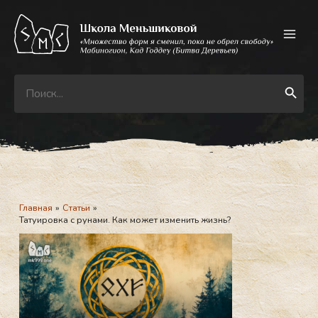
Перейти
к
содержимому
Search
Search Button
for:
Главная
Статьи
Татуировка с рунами. Как может изменить жизнь?