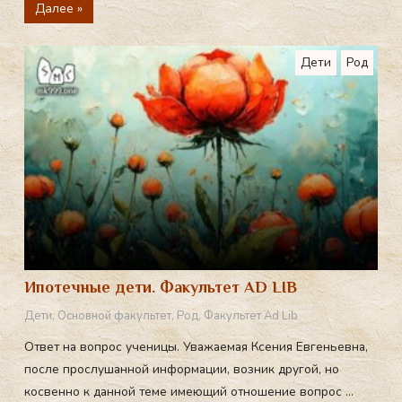
Далее »
Дети
Род
Ипотечные дети. Факультет AD LIB
Дети
,
Основной факультет
,
Род
,
Факультет Ad Lib
Ответ на вопрос ученицы. Уважаемая Ксения Евгеньевна,
после прослушанной информации, возник другой, но
косвенно к данной теме имеющий отношение вопрос ...