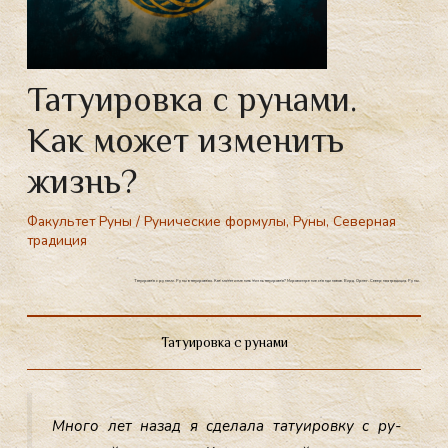
Татуировка с рунами.
Как может изменить
жизнь?
Факультет Руны
/
Рунические формулы
,
Руны
,
Северная
традиция
Татуировка с рунами. Руны в татуировках. Как может изменить жизнь татуировка? Мировоззрение скандинавов. Вирд. Орлег. Северная традиция. Руны.
Татуировка с рунами
Мно­го лет на­зад я сде­лала та­ту­иров­ку с ру­