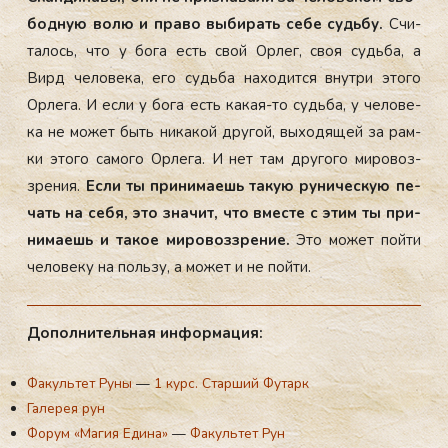
бод­ную во­лю и пра­во вы­бирать се­бе судь­бу.
Счи­
талось, что у бо­га есть свой Ор­лег, своя судь­ба, а
Вирд че­лове­ка, его судь­ба на­ходит­ся внут­ри это­го
Ор­ле­га. И ес­ли у бо­га есть ка­кая-то судь­ба, у че­лове­
ка не мо­жет быть ни­какой дру­гой, вы­ходя­щей за рам­
ки это­го са­мого Ор­ле­га. И нет там дру­гого ми­ровоз­
зре­ния.
Ес­ли ты при­нима­ешь та­кую ру­ничес­кую пе­
чать на се­бя, это зна­чит, что вмес­те с этим ты при­
нима­ешь и та­кое ми­ровоз­зре­ние.
Это мо­жет пой­ти
че­лове­ку на поль­зу, а мо­жет и не пой­ти.
До­пол­ни­тель­ная ин­форма­ция:
Факультет Руны
—
1 курс. Старший Футарк
Галерея рун
Форум «Магия Едина»
—
Факультет Рун