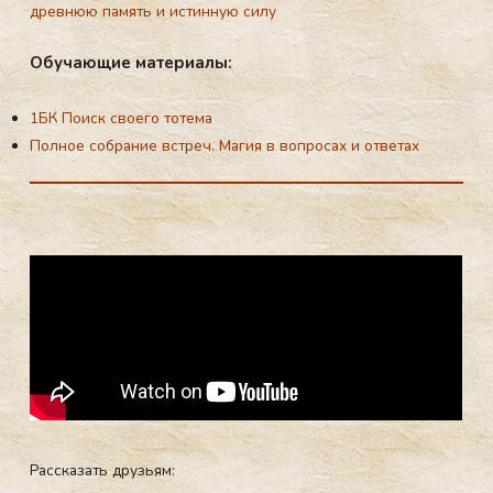
древнюю память и истинную силу
Обу­ча­ющие ма­те­ри­алы:
1БК Поиск своего тотема
Полное собрание встреч. Магия в вопросах и ответах
Рассказать друзьям: