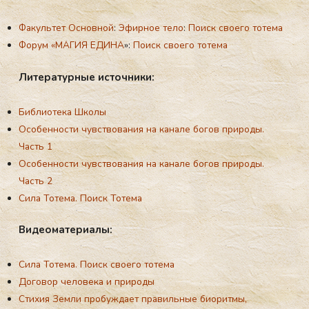
Факультет Основной
:
Эфирное тело
:
Поиск своего тотема
Форум «МАГИЯ ЕДИНА
»:
Поиск своего тотема
Ли­те­ра­тур­ные ис­точ­ни­ки:
Библиотека Школы
Особенности чувствования на канале богов природы.
Часть 1
Особенности чувствования на канале богов природы.
Часть 2
Сила Тотема. Поиск Тотема
Ви­де­ома­те­ри­алы:
Сила Тотема. Поиск своего тотема
Договор человека и природы
Стихия Земли пробуждает правильные биоритмы,