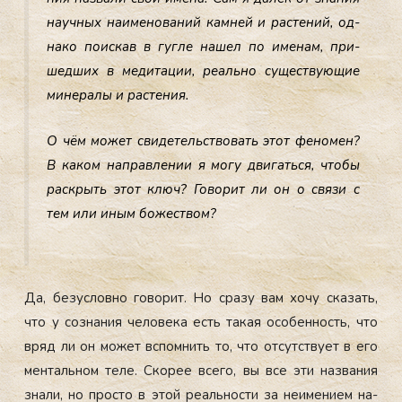
на­уч­ных на­име­нова­ний кам­ней и рас­те­ний, од­
на­ко по­ис­кав в гуг­ле на­шел по име­нам, при­
шед­ших в ме­дита­ции, ре­аль­но су­щес­тву­ющие
ми­нера­лы и рас­те­ния.
О чём мо­жет сви­детель­ство­вать этот фе­номен?
В ка­ком нап­равле­нии я мо­гу дви­гать­ся, что­бы
рас­крыть этот ключ? Го­ворит ли он о свя­зи с
тем или иным бо­жес­твом?
Да, бе­зус­ловно го­ворит. Но сра­зу вам хо­чу ска­зать,
что у соз­на­ния че­лове­ка есть та­кая осо­бен­ность, что
вряд ли он мо­жет вспом­нить то, что от­сутс­тву­ет в его
мен­таль­ном те­ле. Ско­рее все­го, вы все эти наз­ва­ния
зна­ли, но прос­то в этой ре­аль­нос­ти за не­име­ни­ем на­