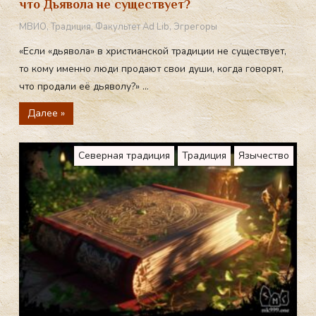
что Дьявола не существует?
МВИО
,
Традиция
,
Факультет Ad Lib
,
Эгрегоры
«Если «дьявола» в христианской традиции не существует,
то кому именно люди продают свои души, когда говорят,
что продали её дьяволу?» ...
Далее »
Северная традиция
Традиция
Язычество