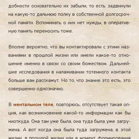
доб­ности ос­но­ватель­но их за­были, то есть зад­ви­нули
на ка­кую-то даль­нюю пол­ку в собс­твен­ной дол­госроч­
ной па­мяти. Вспо­минать о них нет нуж­ды, в опе­ратив­
ную па­мять пе­рено­сить то­же.
Впол­не ве­ро­ят­но, что вы кон­такти­рова­ли с эти­ми наз­
ва­ни­ями в прош­лой жиз­ни или име­ли ка­кое-то от­но­
шение имен­но в свя­зи со сво­им бо­жес­твом. Даль­ней­
шие ис­сле­дова­ния в на­лажи­вании то­тем­но­го кон­такта
боль­ше вам рас­ска­жут. Но то, что зна­ние это есть, это
со­вер­шенно од­нознач­но.
В
мен­таль­ном те­ле
, пов­то­рюсь, от­сутс­тву­ет та­кая оп­
ция, как воз­никно­вение ка­кой-то ин­форма­ции как бы
ни­от­ку­да. Она там уже бы­ла, она ту­да бы­ла уже заг­ру­
жена. А вот ког­да она бы­ла ту­да заг­ру­жена, в этой
жиз­ни, в прош­лой жиз­ни или в мо­мент фор­ми­рова­ния