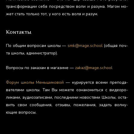
тран­сфор­ма­ции се­бя пос­редс­твом во­ли и ра­зума. Ма­гом мо­
жет стать толь­ко тот, у ко­го есть во­ля и ра­зум.
Контакты
По об­щим воп­ро­сам шко­лы —
smk@mage.school
(об­щая поч­
та шко­лы, ад­ми­нис­тра­тор).
Воп­ро­сы по за­казам в ма­гази­не —
zakaz@mage.school
Фо­рум шко­лы Мень­ши­ковой
— ку­риру­ет­ся все­ми пре­пода­
вате­лями шко­лы. Там Вы мо­жете оз­на­комить­ся с ви­де­оро­
лика­ми, а­уди­оза­пися­ми, пос­ледни­ми но­вос­тя­ми Шко­лы, ос­та­
вить свои со­об­ще­ния, от­зы­вы, по­жела­ния, за­дать вол­ну­
ющие воп­ро­сы.