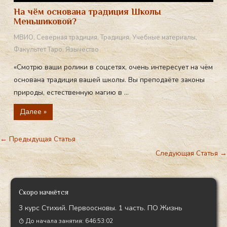
На чём основана традиция Школы
Меньшиковой?
МВИО
,
Северная традиция
,
Традиция
,
Учебные материалы
,
Факультет Таро
,
Язычество
«Смотрю ваши ролики в соцсетях, очень интересует на чём
основана традиция вашей школы. Вы преподаёте законы
природы, естественную магию в ...
Далее »
←
Предыдущая Статья
Следующая Статья
→
Скоро начнётся
3 курс Стихий. Первоосновы. 1 часть. ПО Жизнь
До начала занятия:
646:53:00