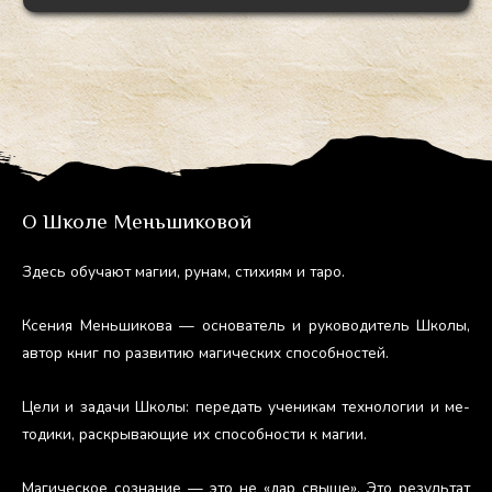
О Школе Меньшиковой
Здесь обу­ча­ют ма­гии, ру­нам, сти­хи­ям и та­ро.
Ксе­ния Мень­ши­кова — ос­но­ватель и ру­ково­дитель Шко­лы,
ав­тор книг по раз­ви­тию ма­гичес­ких спо­соб­ностей.
Це­ли и за­дачи Шко­лы: пе­редать уче­никам тех­но­логии и ме­
тоди­ки, рас­кры­ва­ющие их спо­соб­ности к ма­гии.
Ма­гичес­кое соз­на­ние — это не «дар свы­ше». Это ре­зуль­тат