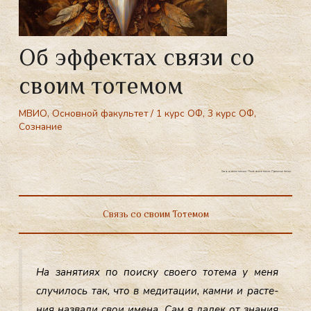
Об эффектах связи со
своим тотемом
МВИО
,
Основной факультет
/
1 курс ОФ
,
3 курс ОФ
,
Сознание
Связь со своим тотемом. Поиск своего тотема. Прошлые жизни.
Связь со своим Тотемом
На за­няти­ях по по­ис­ку сво­его то­тема у ме­ня
слу­чилось так, что в ме­дита­ции, кам­ни и рас­те­
ния наз­ва­ли свои име­на. Сам я да­лек от зна­ния