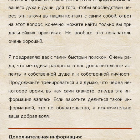
ва­шего ду­ха и ду­ши, для то­го, что­бы впос­ледс­твии че­
рез эти клю­чи вы наш­ли кон­такт с са­мим со­бой, от­вет
на этот воп­рос, ко­неч­но, мо­жете най­ти толь­ко вы при
даль­ней­ших прак­ти­ках. Но во­об­ще это по­каза­тель
очень хо­роший.
Я поз­драв­ляю вас с та­ким быс­трым по­ис­ком. Очень ра­
да, что ме­тоди­ка рас­кры­ла в вас до­пол­ни­тель­ные ас­
пекты к собс­твен­ной ду­ше и к собс­твен­ной лич­ности.
Про­дол­жай­те тре­ниро­вать­ся и я ду­маю, что че­рез не­
кото­рое вре­мя, вы нам са­ми ска­жете, от­ку­да эта ин­
форма­ция взя­лась. Ес­ли за­хоти­те де­лить­ся та­кой ин­
форма­ци­ей, это не обя­затель­ство, а ис­клю­читель­но
ва­ша доб­рая во­ля.
До­пол­ни­тель­ная ин­фор­ма­ция: