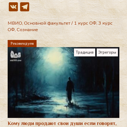
V
T
K
el
e
МВИО
,
Основной факультет
/
1 курс ОФ
,
3 курс
ОФ
,
Сознание
gr
a
Рекомендуем
m
Традиция
Эгрегоры
Кому люди продают свои души если говорят,