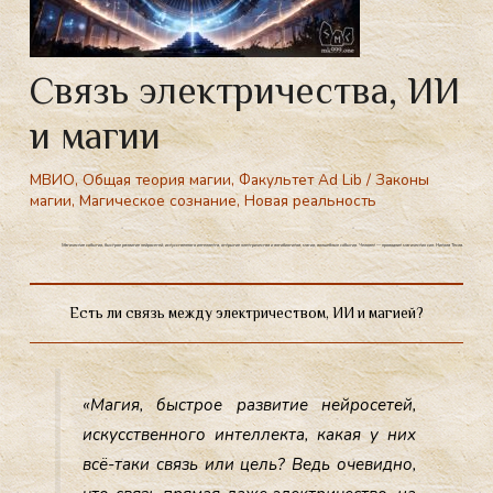
Связь электричества, ИИ
и магии
МВИО
,
Общая теория магии
,
Факультет Ad Lib
/
Законы
магии
,
Магическое сознание
,
Новая реальность
Магические события, быстрое развитие нейросетей, искусственного интеллекта, открытие электричества и антибиотиков, магия, волшебные события. Человек — проводник магических сил. Никола Тесла.
Есть ли связь между электричеством, ИИ и магией?
«Ма­гия, быс­трое раз­ви­тие ней­ро­сетей,
ис­кусс­твен­но­го ин­теллек­та, ка­кая у них
всё-та­ки связь или цель? Ведь оче­вид­но,