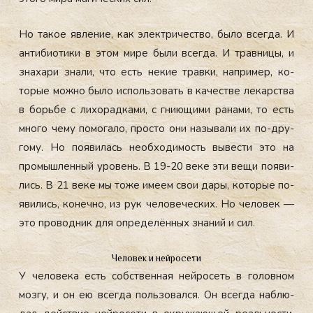
Но та­кое яв­ле­ние, как элек­три­чес­тво, бы­ло всег­да. И
ан­ти­би­оти­ки в этом ми­ре бы­ли всег­да. И трав­ни­цы, и
зна­хари зна­ли, что есть не­кие трав­ки, нап­ри­мер, ко­
торые мож­но бы­ло ис­поль­зо­вать в ка­чес­тве ле­карс­тва
в борь­бе с ли­хорад­ка­ми, с гни­ющи­ми ра­нами, то есть
мно­го че­му по­мога­ло, прос­то они на­зыва­ли их по-дру­
гому. Но по­яви­лась не­об­хо­димость вы­вес­ти это на
про­мыш­ленный уро­вень. В 19-20 ве­ке эти ве­щи по­яви­
лись. В 21 ве­ке мы то­же име­ем свои да­ры, ко­торые по­
яви­лись, ко­неч­но, из рук че­лове­чес­ких. Но че­ловек —
это про­вод­ник для оп­ре­делён­ных зна­ний и сил.
Человек и нейросети
У че­лове­ка есть собс­твен­ная ней­ро­сеть в го­лов­ном
моз­гу, и он ею всег­да поль­зо­вал­ся. Он всег­да наб­лю­