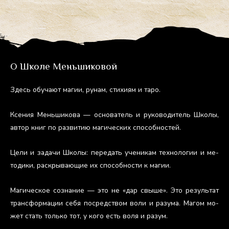
О Школе Меньшиковой
Здесь обу­ча­ют ма­гии, ру­нам, сти­хи­ям и та­ро.
Ксе­ния Мень­ши­кова — ос­но­ватель и ру­ково­дитель Шко­лы,
ав­тор книг по раз­ви­тию ма­гичес­ких спо­соб­ностей.
Це­ли и за­дачи Шко­лы: пе­редать уче­никам тех­но­логии и ме­
тоди­ки, рас­кры­ва­ющие их спо­соб­ности к ма­гии.
Ма­гичес­кое соз­на­ние — это не «дар свы­ше». Это ре­зуль­тат
тран­сфор­ма­ции се­бя пос­редс­твом во­ли и ра­зума. Ма­гом мо­
жет стать толь­ко тот, у ко­го есть во­ля и ра­зум.