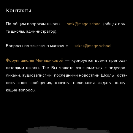
Контакты
По об­щим воп­ро­сам шко­лы —
smk@mage.school
(об­щая поч­
та шко­лы, ад­ми­нис­тра­тор).
Воп­ро­сы по за­казам в ма­гази­не —
zakaz@mage.school
Фо­рум шко­лы Мень­ши­ковой
— ку­риру­ет­ся все­ми пре­пода­
вате­лями шко­лы. Там Вы мо­жете оз­на­комить­ся с ви­де­оро­
лика­ми, а­уди­оза­пися­ми, пос­ледни­ми но­вос­тя­ми Шко­лы, ос­та­
вить свои со­об­ще­ния, от­зы­вы, по­жела­ния, за­дать вол­ну­
ющие воп­ро­сы.