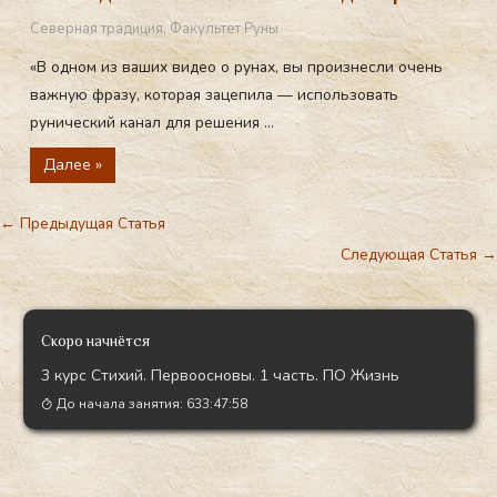
Северная традиция
,
Факультет Руны
«В одном из ваших видео о рунах, вы произнесли очень
важную фразу, которая зацепила — использовать
рунический канал для решения ...
Далее »
←
Предыдущая Статья
Следующая Статья
→
Скоро начнётся
3 курс Стихий. Первоосновы. 1 часть. ПО Жизнь
До начала занятия:
633:47:57