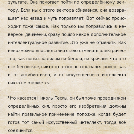
зуль­та­те. Она по­мога­ет пой­ти по оп­ре­делён­но­му век­
то­ру. Ес­ли мы с это­го век­то­ра сби­ва­ем­ся, она воз­вра­
ща­ет нас на­зад и чуть поп­равля­ет. Вот сей­час про­ис­
хо­дит то­же са­мое. Как толь­ко мы поп­ра­вились в не­
вер­ном дви­жении, сра­зу пош­ло не­кое до­пол­ни­тель­ное
ин­теллек­ту­аль­ное раз­ви­тие. Это уже не от­ме­нить. Как
не­воз­можно впос­ледс­твии ста­ло от­ме­нить элек­три­чес­
тво, как по­пы с ка­дилом ни бе­гали, ни кри­чали, что это
всё бе­сов­ское, ник­то от это­го не от­ка­зал­ся, ров­но, как
и от ан­ти­би­оти­ков, и от ис­кусс­твен­но­го ин­теллек­та
ник­то не от­ка­жет­ся.
Что ка­са­ет­ся Ни­колы Тес­лы, он был то­же про­вод­ни­ком
оп­ре­делён­ных сил, прос­то его изоб­ре­тения дол­жны
най­ти пра­виль­ное при­мене­ние по­поз­же, ког­да бу­дет
го­тов тот са­мый ис­кусс­твен­ный ин­теллект, тог­да всё
со­еди­нит­ся.