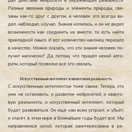
дал дей­ствие ней­ро­сети в ок­ру­жа­ющей ре­аль­нос­ти.
Раз­ные яв­ле­ния при­роды и эле­мен­ты при­роды, свя­
заны как-то друг с дру­гом, и че­ловек это всег­да ви­
дел, наб­лю­дал, изу­чал. Зна­ния ко­пились, и он не ви­дел
воз­можнос­ти как со­еди­нить их вмес­те, то есть най­ти
прик­ладной смысл. И вот ко­личес­тво на­конец пе­реш­ло
в ка­чес­тво. Мож­но ска­зать, что эти зна­ния че­ловек по­
лучил ма­гичес­ки? Да, по­тому что при­шёл не­кий ал­го­
ритм, ко­торый поз­во­лил всё это свя­зать.
Искусственный интеллект и квантовая реальность
С ис­кусс­твен­ным ин­теллек­том то­же са­мое. Те­перь это
уже не ос­та­новить, и раз­ви­тие ней­ро­сетей, и кван­то­
вую ре­аль­ность, и ис­кусс­твен­ный ин­теллект, ко­торый
бу­дет раз­ви­вать­ся. Он ещё нам всем ус­тро­ит, и убь­ёт,
и спа­сёт, в этом ми­ре в бли­жай­шие го­ды бу­дет всё. Мы
нап­равля­ем­ся си­лой, ко­торая за­ин­те­ресо­вана в ре­