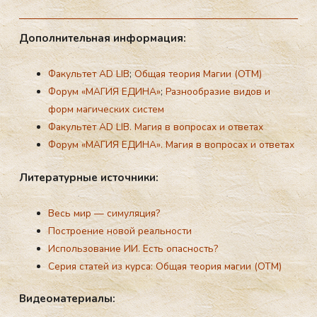
До­пол­ни­тель­ная ин­фор­ма­ция:
Факультет AD LIB
;
Общая теория Магии (ОТМ)
Форум «МАГИЯ ЕДИНА»
;
Разнообразие видов и
форм магических систем
Факультет AD LIB. Магия в вопросах и ответах
Форум «МАГИЯ ЕДИНА». Магия в вопросах и ответах
Ли­те­ра­тур­ные ис­точ­ни­ки:
Весь мир — симуляция?
Построение новой реальности
Использование ИИ. Есть опасность?
Серия статей из курса: Общая теория магии (ОТМ)
Ви­де­ома­те­ри­алы: