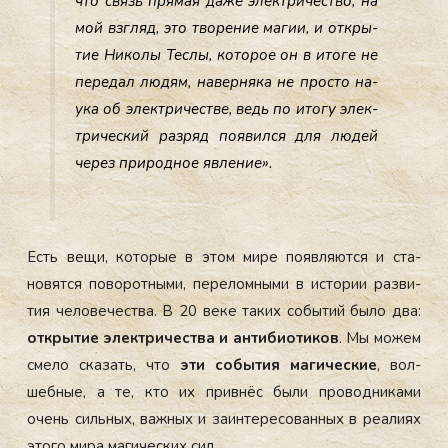
что связь пря­мая да­же элек­три­чес­тво, на
мой взгляд, это тво­рение ма­гии, и от­кры­
тие Ни­колы Тес­лы, ко­торое он в ито­ге не
пе­редал лю­дям, на­вер­ня­ка не прос­то на­
ука об элек­три­чес­тве, ведь по ито­гу элек­
три­чес­кий раз­ряд по­явил­ся для лю­дей
че­рез при­род­ное яв­ле­ние».
Есть ве­щи, ко­торые в этом ми­ре по­яв­ля­ют­ся и ста­
новят­ся по­ворот­ны­ми, пе­релом­ны­ми в ис­то­рии раз­ви­
тия че­лове­чес­тва. В 20 ве­ке та­ких со­бытий бы­ло два:
от­кры­тие элек­три­чес­тва и ан­ти­би­оти­ков
. Мы мо­жем
сме­ло ска­зать, что
эти со­бытия ма­гичес­кие
, вол­
шебные, а те, кто их прив­нёс бы­ли про­вод­ни­ками
очень силь­ных, важ­ных и за­ин­те­ресо­ван­ных в ре­али­ях
это­го ми­ра ма­гичес­ких сил.