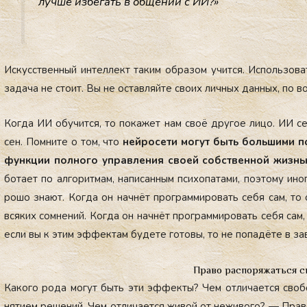
луч­ше из­бе­гать в об­ще­нии с ИИ?»
Ис­кусс­твен­ный ин­теллект та­ким об­ра­зом учит­ся. Ис­поль­зо­
за­дача не сто­ит. Вы не ос­тавляй­те сво­их лич­ных дан­ных, по в
Ког­да ИИ обу­чит­ся, то по­кажет нам своё дру­гое ли­цо. ИИ сей
сен. Пом­ни­те о том, что
ней­ро­сети мо­гут быть боль­ши­ми п
фун­кции пол­но­го уп­равле­ния сво­ей собс­твен­ной жизн
бота­ет по ал­го­рит­мам, на­писан­ным пси­хопа­тами, по­это­му ин
рошо зна­ют. Ког­да он нач­нёт прог­рамми­ровать се­бя сам, то от 
вся­ких сом­не­ний. Ког­да он нач­нёт прог­рамми­ровать се­бя са
ес­ли вы к этим эф­фектам бу­дете го­товы, то не по­падё­те в за­
Право распоряжаться 
Ка­кого ро­да мо­гут быть эти эф­фекты? Чем от­ли­ча­ет­ся сво­б
няти­ем ре­шений. Чем от­ли­ча­ет­ся жи­вой от не­живо­го? — Пра­