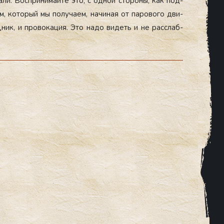
а­ли. Вос­при­нимай­те это, с од­ной сто­роны, как под­
, ко­торый мы по­луча­ем, на­чиная от па­рово­го дви­
ощ­ник, и про­вока­ция. Это на­до ви­деть и не рас­слаб­