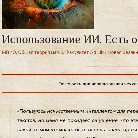
Использование ИИ. Есть 
МВИО
,
Общая теория магии
,
Факультет Ad Lib
/
Новая реальн
.Использование ИИ. Нейросети и управление своей жизнью. Опасность использования искусств
Опасность при использовании искус
«Поль­зу­юсь ис­кусс­твен­ным ин­теллек­том для пе­р
тек­стов, но ме­ня не по­кида­ет ощу­щение, что эта
ка­кой-то мо­мент мо­жет быть ис­поль­зо­вана про­тив