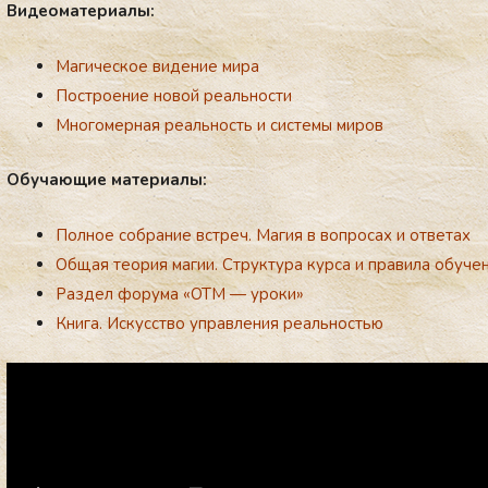
Ви­де­ома­те­ри­алы:
Магическое видение мира
Построение новой реальности
Многомерная реальность и системы миров
Обу­ча­ющие ма­те­ри­алы:
Полное собрание встреч. Магия в вопросах и ответах
Общая теория магии. Структура курса и правила обуче
Раздел форума «ОТМ — уроки»
Книга. Искусство управления реальностью