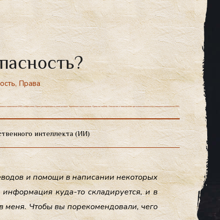
опасность?
ость
,
Права
енного интеллекта (ИИ) и нейросетей. Право распоряжаться своей жизнью. Управление своей жизнью. Право на свободу. Опасность и зависимость при использовании искусственного интеллекта (ИИ).
ственного интеллекта (ИИ)
ево­дов и по­мощи в на­писа­нии не­кото­рых
 ин­форма­ция ку­да-то скла­диру­ет­ся, и в
 ме­ня. Что­бы вы по­реко­мен­до­вали, че­го