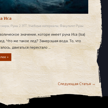
а Иса
 миры
,
Руны 2 ЭТТ
,
Учебные материалы
,
Факультет Руны
олическое значение, которе имеет руна Иса (Isa)
д. Что же такое лед? Замерзшая вода. То, что
алось, двигаться перестало ...
лее »
Следующая Статья
→