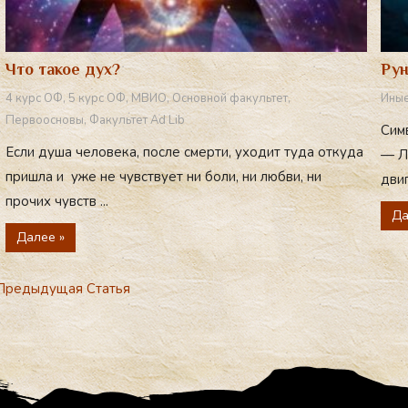
Что такое дух?
Рун
4 курс ОФ
,
5 курс ОФ
,
МВИО
,
Основной факультет
,
Иные
Первоосновы
,
Факультет Ad Lib
Симв
Если душа человека, после смерти, уходит туда откуда
— Ле
пришла и уже не чувствует ни боли, ни любви, ни
двиг
прочих чувств ...
Да
Далее »
редыдущая Статья