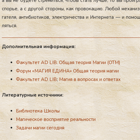
а вы не бу­дете стре­мить­ся, что­бы стать луч­ше, то вы про­иг­р
спорье, а с дру­гой сто­роны, как про­вока­цию. Лю­бой ме­ханизм
гате­ля, ан­ти­би­оти­ков, элек­три­чес­тва и Ин­терне­та — и по­м
лять­ся.
До­пол­ни­тель­ная ин­фор­ма­ция:
Факультет AD LIB. Общая теория Магии (ОТМ)
Форум «МАГИЯ ЕДИНА»
Общая теория магии
Факультет AD LIB
;
Магия в вопросах и ответах
Ли­те­ра­тур­ные ис­точ­ни­ки:
Библиотека Школы
Магическое восприятие реальности
Задачи магии сегодня