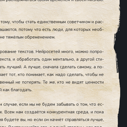
 то­му, что­бы стать единс­твен­ным со­вет­чи­ком и рас­
а­ша­ют­ся, по­тому что есть лю­ди, для ко­торых не­об­
й­не тя­жёлым об­ре­мене­ни­ем.
ова­ние тек­стов. Ней­ро­сетей мно­го, мож­но поп­ро­
к­ста, и об­ра­ботать один мен­таль­но, а дру­гой сти­
рать луч­ший. А луч­ше, сна­чала сде­лать са­мому, а по­
ла­ет тот, кто по­нима­ет, как на­до сде­лать, что­бы не
с­твен­ный не по­терять. Те же, кто не ви­дят цен­ности
ный как бла­годать.
м слу­чае, ес­ли мы не бу­дем за­бывать о том, что ес­
ях. Всем нам соз­да­ёт­ся кон­ку­рен­тная сре­да, и по­ка
я бу­дете вы, но ес­ли он нач­нёт справ­лять­ся луч­ше,