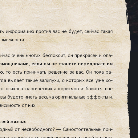
вать ин­форма­цию про­тив вас не бу­дет, сей­час та­кая
оз­можнос­ти.
­час очень мно­гих бес­по­ко­ит, он прек­ра­сен и опа­
о­мощ­ни­ками, ес­ли вы не ста­нете пе­реда­вать им
ью
, то есть при­нимать ре­шение за вас. Он по­ка ра­
ог­да вы­да­ёт та­кие за­липу­хи, о ко­торых все уже хо­
пси­хопа­толо­гичес­ких ал­го­рит­мов из­ба­вит­ся, вне
м, вы бу­дете иметь весь­ма ори­гиналь­ные эф­фекты и,
виси­мость от них.
своей жизнью
од­ный от нес­во­бод­но­го? — Са­мос­то­ятель­ным при­
вом рас­по­ряжать­ся сво­им вре­менем и сво­ей жизнью.