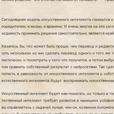
Се­год­няшняя мо­дель ис­кусс­твен­но­го ин­теллек­та стре­мит­ся к
по­ряди­телем, и жиз­ни, и вре­мени. И очень мно­гие на это сог­л
хо­димость при­нимать ре­шения са­мос­то­ятель­но, яв­ля­ет­ся кра
Ка­залось бы, что мо­жет быть про­ще, чем пе­ревод и ре­дак­ти­р
сить нес­коль­ких из них сде­лать пе­ревод од­но­го и то­го же те
лис­ти­чес­ки, и пос­мотреть у ко­го что по­лучит­ся, а по­том выб­
том срав­нить собс­твен­ный ре­зуль­тат с ней­ро­сетя­ми. Так сде­
по­пасть в за­виси­мость от ис­кусс­твен­но­го ин­теллек­та и соб
ес­тес­твен­но­го ин­теллек­та, бу­дут вос­при­нимать ис­кусс­твен­
Ис­кусс­твен­ный ин­теллект бу­дет нам по­могать, но толь­ко в то
тес­твен­ный ин­теллект тре­бу­ет раз­ви­тия в ны­неш­них ус­ло­ви­
вы справ­ля­етесь с за­дачей луч­ше, чем он, хо­зя­ином по­ложе­ни