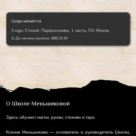
Скоро начнётся
3 курс Стихий. Первоосновы. 1 часть. ПО Жизнь
До начала занятия:
688:29:44
О Школе Меньшиковой
Здесь обу­ча­ют ма­гии, ру­нам, сти­хи­ям и та­ро.
Ксе­ния Мень­ши­кова — ос­но­ватель и ру­ково­дитель Шко­лы,