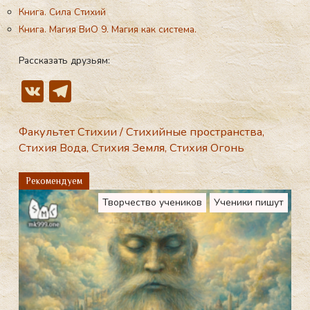
Книга. Сила Стихий
Книга. Магия ВиО 9. Магия как система.
Рассказать друзьям:
V
T
K
el
e
Факультет Стихии
/
Стихийные пространства
,
Стихия Вода
,
Стихия Земля
,
Стихия Огонь
gr
a
Рекомендуем
m
Творчество учеников
Ученики пишут