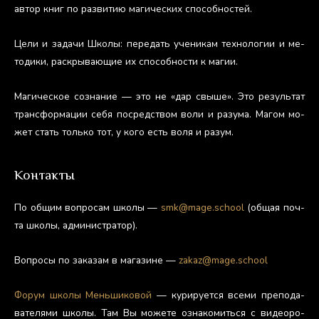
ав­тор книг по раз­ви­тию ма­гичес­ких спо­соб­ностей.
Це­ли и за­дачи Шко­лы: пе­редать уче­никам тех­но­логии и ме­
тоди­ки, рас­кры­ва­ющие их спо­соб­ности к ма­гии.
Ма­гичес­кое соз­на­ние — это не «дар свы­ше». Это ре­зуль­тат
тран­сфор­ма­ции се­бя пос­редс­твом во­ли и ра­зума. Ма­гом мо­
жет стать толь­ко тот, у ко­го есть во­ля и ра­зум.
Контакты
По об­щим воп­ро­сам шко­лы —
smk@mage.school
(об­щая поч­
та шко­лы, ад­ми­нис­тра­тор).
Воп­ро­сы по за­казам в ма­гази­не —
zakaz@mage.school
Фо­рум шко­лы Мень­ши­ковой
— ку­риру­ет­ся все­ми пре­пода­
вате­лями шко­лы. Там Вы мо­жете оз­на­комить­ся с ви­де­оро­