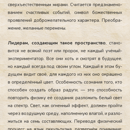
сверхъ­ес­тес­твен­ным ми­ра­ми. Счи­та­ет­ся пред­зна­ме­но­
ва­ни­ем счас­тли­вых со­бы­тий, сим­вол бо­жес­твен­ных
про­яв­ле­ний доб­ро­же­ла­тель­но­го ха­рак­те­ра. Пре­об­ра­
же­ние, же­лан­ные пе­ре­ме­ны.
Ли­де­рам, соз­да­ющим та­кое прос­транс­тво
, ста­но­
вит­ся не вся­кий по­эт или про­рок, не каж­дый учё­ный-
эк­спе­ри­мен­та­тор. Все они хоть и смот­рят в бу­ду­щее,
но каж­дый всег­да под сво­им уг­лом. Каж­дый в этом бу­
ду­щем ви­дит своё, для каж­до­го из них оно ок­ра­ше­но
в оп­ре­де­лён­ный цвет. Осо­бен­ность соз­на­ния то­го, кто
спо­со­бен соз­дать об­раз ра­ду­ги, — это спо­соб­ность
пов­то­рить фи­зи­ку её соз­да­ния: раз­ло­жить бе­лый свет
на спектр. Свет, как ог­нен­ный эф­фект, дол­жен прой­ти
че­рез воз­душ­ную сре­ду, на­пол­нен­ную вла­гой, и раз­ло­
жить­ся на семь сос­тав­ля­ющих. Пе­ре­во­дя фи­зи­чес­кий
про­цесс на язык ок­куль­тиз­ма, раз­вер­нём по­ни­ма­ние: