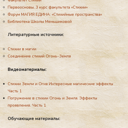
Факультет Стихии
Первоосновы. 3 курс факультета «Стихии»
Форум МАГИЯ ЕДИНА: «Стихийные пространства»
Библиотека Школы Меньшиковой
Ли­те­ра­тур­ные ис­точ­ни­ки:
Стихии в магии
Соединение стихий Огонь-Земля
Ви­де­ома­те­ри­алы:
Стихии Земли и Огня Интересные магические эффекты
Часть 1
Погружение в стихии Огонь и Земля. Эффекты
проявления. Часть 1
Обу­ча­ющие ма­те­ри­алы: