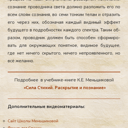
соз­на­ние про­вод­ни­ка све­та дол­жно раз­ло­жить его по
всем сло­ям соз­на­ния, во се­ми тон­ким те­лам и от­ра­зить
его че­рез них, обоз­на­чая каж­дый ви­ди­мый эф­фект
бу­ду­ще­го в под­роб­нос­тях каж­до­го спек­тра. Та­ким об­
ра­зом, про­вод­ник дол­жен быть спо­со­бен сфор­ми­ро­
вать для ок­ру­жа­ющих по­нят­ное, ви­ди­мое бу­ду­щее,
где нет ни­че­го скры­то­го, ни­че­го неп­ро­яв­лен­но­го, но
всё же­лан­но.
Подробнее в учебнике-книге К.Е. Меньшиковой
«Сила Стихий. Раскрытие и познание»
Дополнительные видеоматериалы:
Сайт Школы Меньшиковой