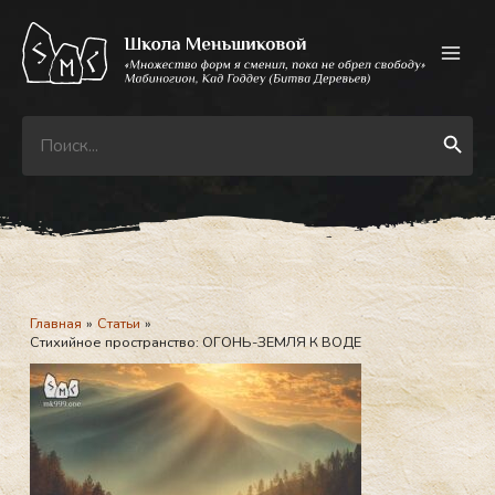
Перейти
к
содержимому
Search
Search Button
for:
Главная
Статьи
Стихийное пространство: ОГОНЬ-ЗЕМЛЯ К ВОДЕ