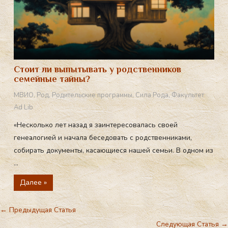
Стоит ли выпытывать у родственников
семейные тайны?
МВИО
,
Род
,
Родительские программы
,
Сила Рода
,
Факультет
Ad Lib
«Несколько лет назад я заинтересовалась своей
генеалогией и начала беседовать с родственниками,
собирать документы, касающиеся нашей семьи. В одном из
...
Далее »
←
Предыдущая Статья
Следующая Статья
→