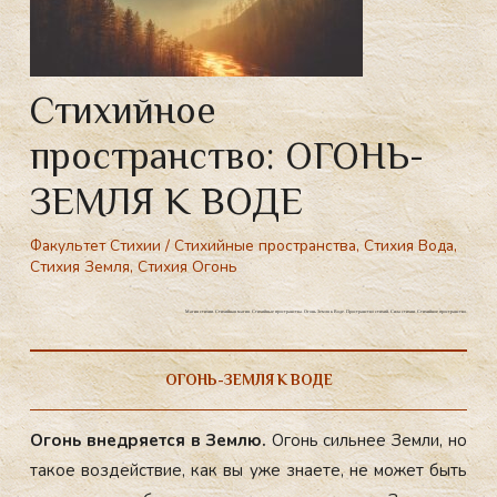
Стихийное
пространство: ОГОНЬ-
ЗЕМЛЯ К ВОДЕ
Факультет Стихии
/
Стихийные пространства
,
Стихия Вода
,
Стихия Земля
,
Стихия Огонь
Магия стихии. Стихийная магия. Стихийные пространства. Огонь Земля к Воде. Пространство стихий. Сила стихии. Стихийное пространство.
ОГОНЬ-ЗЕМЛЯ К ВОДЕ
Огонь внед­ря­ет­ся в Зем­лю.
Огонь силь­нее Зем­ли, но
та­кое воз­дей­ствие, как вы уже зна­ете, не мо­жет быть