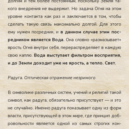
дол­гим и тем бо­лее пос­то­ян­ным, пос­коль­ку Зем­ля та­
ко­го внед­ре­ния не вы­дер­жит. Но за­да­ча Ог­ня на этом
уров­не кон­так­та как раз и зак­лю­ча­ет­ся в том, что­бы
сде­лать та­кую связь мак­си­маль­но дол­гой. Для это­го
ему ну­жен пос­ред­ник, и
в дан­ном слу­чае этим пос­
ред­ни­ком яв­ля­ет­ся Во­да.
Она слов­но «раз­ма­зы­ва­ет»
ярость Ог­ня внут­ри се­бя, пе­ре­рас­пре­де­ля­ет в каж­дую
свою кап­лю.
Во­да выс­ту­па­ет филь­тром вос­при­ятия,
и до Зем­ли до­хо­дит уже не ярость, а теп­ло. Свет.
Ра­ду­га. Оп­ти­чес­кая от­ра­же­ние нез­ри­мо­го
В сим­во­ли­ке раз­лич­ных сис­тем, уче­ний и ре­ли­гий та­кой
сим­вол, как ра­ду­га, обя­за­тель­но при­сутс­тву­ет — и это
не слу­чай­но. Имен­но ра­ду­га по­ка­зы­ва­ет од­ну из форм
влас­ти, при­сутс­тву­ющей в этом ми­ре, где прин­цип доб­
ро­воль­нос­ти яв­ля­ет­ся од­ной из са­мых стро­гих кон­