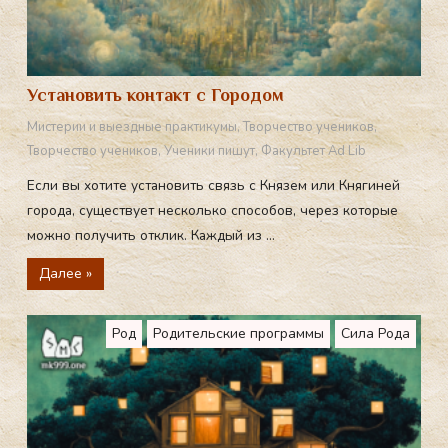
Установить контакт с Городом
Мистерии и выездные практикумы
,
Творчество учеников
,
Творчество учеников
,
Ученики пишут
,
Факультет Ad Lib
Если вы хотите установить связь с Князем или Княгиней
города, существует несколько способов, через которые
можно получить отклик. Каждый из ...
Далее »
Род
Родительские программы
Сила Рода