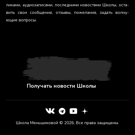
лика­ми, а­уди­оза­пися­ми, пос­ледни­ми но­вос­тя­ми Шко­лы, ос­та­
вить свои со­об­ще­ния, от­зы­вы, по­жела­ния, за­дать вол­ну­
ющие воп­ро­сы.
Получать новости Школы
Школа Меньшиковой © 2026. Все права защищены.