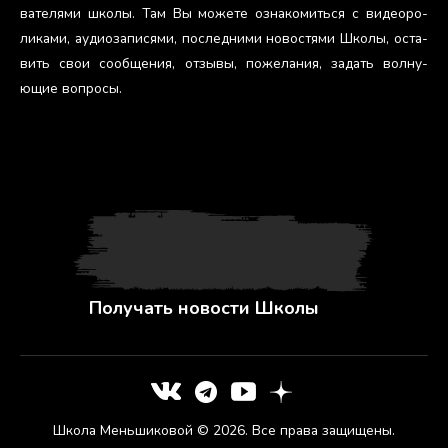
вате­лями шко­лы. Там Вы мо­жете оз­на­комить­ся с ви­де­оро­
лика­ми, а­уди­оза­пися­ми, пос­ледни­ми но­вос­тя­ми Шко­лы, ос­та­
вить свои со­об­ще­ния, от­зы­вы, по­жела­ния, за­дать вол­ну­
ющие воп­ро­сы.
Получать новости Школы
Школа Меньшиковой © 2026. Все права защищены.