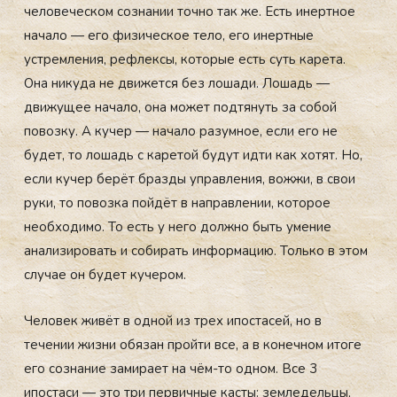
человеческом сознании точно так же. Есть инертное
начало — его физическое тело, его инертные
устремления, рефлексы, которые есть суть карета.
Она никуда не движется без лошади. Лошадь —
движущее начало, она может подтянуть за собой
повозку. А кучер — начало разумное, если его не
будет, то лошадь с каретой будут идти как хотят. Но,
если кучер берёт бразды управления, вожжи, в свои
руки, то повозка пойдёт в направлении, которое
необходимо. То есть у него должно быть умение
анализировать и собирать информацию. Только в этом
случае он будет кучером.
Человек живёт в одной из трех ипостасей, но в
течении жизни обязан пройти все, а в конечном итоге
его сознание замирает на чём-то одном. Все 3
ипостаси — это три первичные касты: земледельцы,