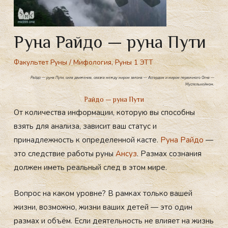
Руна Райдо — руна Пути
Факультет Руны
/
Мифология
,
Руны 1 ЭТТ
Райдо — руна Пути, сила движения, связка между миром закона — Асгардом и миром первичного Огня —
Муспельхеймом.
Райдо — руна Пути
От количества информации, которую вы способны
взять для анализа, зависит ваш статус и
принадлежность к определенной касте.
Руна Райдо
—
это следствие работы руны
Ансуз
. Размах сознания
должен иметь реальный след в этом мире.
Вопрос на каком уровне? В рамках только вашей
жизни, возможно, жизни ваших детей — это один
размах и объём. Если деятельность не влияет на жизнь