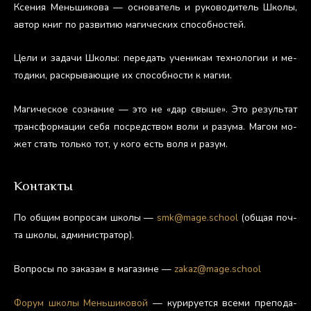
Ксе­ния Мень­ши­кова — ос­но­ватель и ру­ково­дитель Шко­лы,
ав­тор книг по раз­ви­тию ма­гичес­ких спо­соб­ностей.
Це­ли и за­дачи Шко­лы: пе­редать уче­никам тех­но­логии и ме­
тоди­ки, рас­кры­ва­ющие их спо­соб­ности к ма­гии.
Ма­гичес­кое соз­на­ние — это не «дар свы­ше». Это ре­зуль­тат
тран­сфор­ма­ции се­бя пос­редс­твом во­ли и ра­зума. Ма­гом мо­
жет стать толь­ко тот, у ко­го есть во­ля и ра­зум.
Контакты
По об­щим воп­ро­сам шко­лы —
smk@mage.school
(об­щая поч­
та шко­лы, ад­ми­нис­тра­тор).
Воп­ро­сы по за­казам в ма­гази­не —
zakaz@mage.school
Фо­рум шко­лы Мень­ши­ковой
— ку­риру­ет­ся все­ми пре­пода­