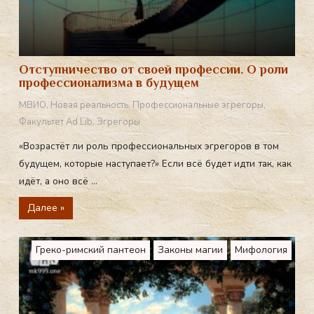
Отступничество от своей профессии. О роли
профессионализма в будущем
МВИО
,
Новая реальность
,
Профессиональные эгрегоры
,
Факультет Ad Lib
,
Эгрегоры
«Возрастёт ли роль профессиональных эгрегоров в том
будущем, которые наступает?» Если всё будет идти так, как
идёт, а оно всё ...
Далее »
Греко-римский пантеон
Законы магии
Мифология