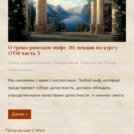
О греко-римском мифе. Из лекции по курсу
ОТМ часть 3
Греко-римский пантеон
,
Законы магии
,
Мифология
,
Общая
теория магии
Мы начинаем с вами с космогонии. Любой миф, который
представляет собою целостность, должен обладать
определёнными качествами целостности. А именно: иметь
...
Далее »
←
Предыдущая Статья