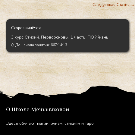
Следующая Статья
→
Скоро начнётся
3 курс Стихий. Первоосновы. 1 часть. ПО Жизнь
До начала занятия:
667:14:12
О Школе Меньшиковой
Здесь обу­ча­ют ма­гии, ру­нам, сти­хи­ям и та­ро.