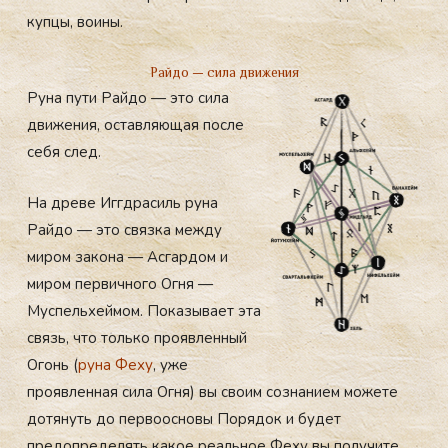
купцы, воины.
Райдо — сила движения
Руна пути Райдо — это сила
движения, оставляющая после
себя след.
На древе Иггдрасиль руна
Райдо — это связка между
миром закона — Асгардом и
миром первичного Огня —
Муспельхеймом. Показывает эта
связь, что только проявленный
Огонь (
руна Феху
, уже
проявленная сила Огня) вы своим сознанием можете
дотянуть до первоосновы Порядок и будет
предопределять какое реальное Феху вы получите.