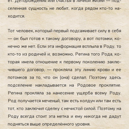
ет. Де­торож­де­ния или счастья в лич­ной жиз­ни — под­
се­лен­ная сущ­ность не лю­бит, ког­да ря­дом кто-то на­
ходит­ся.
Тот че­ловек, ко­торый пер­вый под­са­жива­ет си­лу в се­бя
— он был го­тов к та­кому до­гово­ру, а вот по­том­ки, ко­
неч­но же нет. Ес­ли эта ин­форма­ция всплы­ла в Ро­ду, то
кто-то из ро­дичей и, воз­можно, Ре­гина то­го Ро­да, ко­
торая име­ла от­но­шение к пер­во­му по­коле­нию зак­лю­
чив­ше­го до­говор, — прок­ля­ла эту ли­нию кро­ви и ее
по­том­ков за то, что он (она) сде­лал. По­это­му здесь
под­се­ление нак­ла­дыва­ет­ся на Ро­довое прок­ля­тие.
Ре­гина прок­ля­ла за на­несе­ние ущер­ба все­му Ро­ду.
Род по­луча­ет­ся ме­ченый, там есть кол­дун или там есть
тот, кто зак­лю­чил сдел­ку с не­чис­той си­лой. По­это­му на
Ро­ду всег­да сто­ит эта мет­ка и ему ни­ког­да не да­дут
под­нять­ся вы­ше оп­ре­делён­но­го уров­ня.