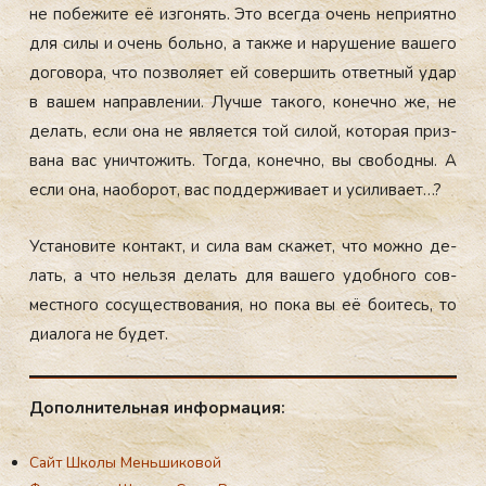
не по­бежи­те её из­го­нять. Это всег­да очень неп­ри­ят­но
для си­лы и очень боль­но, а так­же и на­руше­ние ва­шего
до­гово­ра, что поз­во­ля­ет ей со­вер­шить от­ветный удар
в ва­шем нап­равле­нии. Луч­ше та­кого, ко­неч­но же, не
де­лать, ес­ли она не яв­ля­ет­ся той си­лой, ко­торая приз­
ва­на вас унич­то­жить. Тог­да, ко­неч­но, вы сво­бод­ны. А
ес­ли она, на­обо­рот, вас под­держи­ва­ет и уси­лива­ет…?
Ус­та­нови­те кон­такт, и си­ла вам ска­жет, что мож­но де­
лать, а что нель­зя де­лать для ва­шего удоб­но­го сов­
мес­тно­го со­сущес­тво­вания, но по­ка вы её бо­итесь, то
ди­ало­га не бу­дет.
До­пол­ни­тель­ная ин­фор­ма­ция:
Сайт Школы Меньшиковой