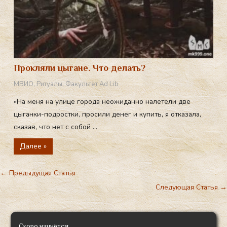
Прокляли цыгане. Что делать?
МВИО
,
Ритуалы
,
Факультет Ad Lib
«На меня на улице города неожиданно налетели две
цыганки-подростки, просили денег и купить, я отказала,
сказав, что нет с собой ...
Далее »
←
Предыдущая Статья
Следующая Статья
→
Скоро начнётся