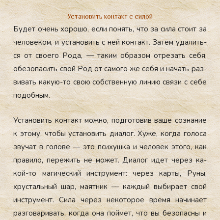
Установить контакт с силой
Бу­дет очень хо­рошо, ес­ли по­нять, что за си­ла сто­ит за
че­лове­ком, и ус­та­новить с ней кон­такт. За­тем уда­лить­
ся от сво­его Ро­да, — та­ким об­ра­зом от­ре­зать се­бя,
обе­зопа­сить свой Род от са­мого же се­бя и на­чать раз­
ви­вать ка­кую-то свою собс­твен­ную ли­нию свя­зи с се­бе
по­доб­ным.
Ус­та­новить кон­такт мож­но, под­го­товив ва­ше соз­на­ние
к это­му, что­бы ус­та­новить ди­алог. Ху­же, ког­да го­лоса
зву­чат в го­лове — это пси­хуш­ка и че­ловек это­го, как
пра­вило, пе­режить не мо­жет. Ди­алог идет че­рез ка­
кой-то ма­гичес­кий инс­тру­мент: че­рез кар­ты, Ру­ны,
хрус­таль­ный шар, ма­ят­ник — каж­дый вы­бира­ет свой
инс­тру­мент. Си­ла че­рез не­кото­рое вре­мя на­чина­ет
раз­го­вари­вать, ког­да она пой­мет, что вы бе­зопас­ны и