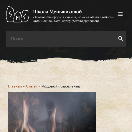
Перейти
к
содержимому
Search
Search Button
for:
Главная
Статьи
Родовой подселенец