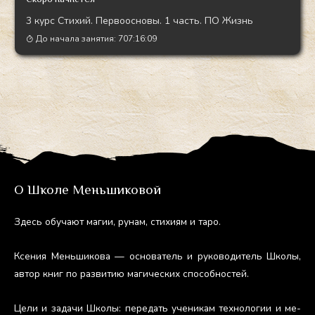
3 курс Стихий. Первоосновы. 1 часть. ПО Жизнь
До начала занятия:
707:16:08
О Школе Меньшиковой
Здесь обу­ча­ют ма­гии, ру­нам, сти­хи­ям и та­ро.
Ксе­ния Мень­ши­кова — ос­но­ватель и ру­ково­дитель Шко­лы,
ав­тор книг по раз­ви­тию ма­гичес­ких спо­соб­ностей.
Це­ли и за­дачи Шко­лы: пе­редать уче­никам тех­но­логии и ме­