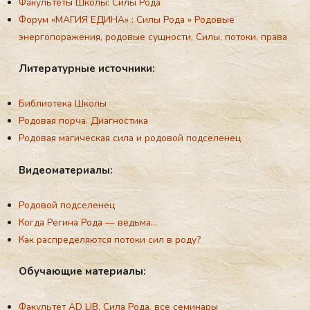
Факультеты Школы: Силы Рoда
Форум «МАГИЯ ЕДИНА»
:
Силы Рoда
»
Родовые
энергопоражения, родовые сущности, Силы, потоки, права
Ли­те­ра­тур­ные ис­точ­ни­ки:
Библиотека Школы
Родовая порча. Диагностика
Родовая магическая сила и родовой подселенец
Ви­де­ома­те­ри­алы:
Родовой подселенец
Когда Регина Рода — ведьма…
Как распределяются потоки сил в рoду?
Обу­ча­ющие ма­те­ри­алы:
Факультет AD LIB. Сила Рoда. все семинары