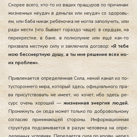
Ско­рее все­го, кто-то из ва­ших пра­щуров по при­чинам:
жиз­ненных не­удач в день­гах или не­удач со здо­ровь­
ем, или ба­ба ни­как ре­бёноч­ка не мог­ла за­полу­чить, или
ра­ди мес­ти (что бы­ва­ет го­раз­до ча­ще): в сер­дцах, на
пе­рек­рес­тке, в ба­не, в пол­но­луние или ещё как-то
приз­ва­ла мес­тную си­лу и зак­лю­чила до­говор:
«Я те­бе
мою бес­смертную ду­шу, а ты мне ре­шение всех мо­
их проб­лем».
Прив­ле­ка­ет­ся оп­ре­делен­ная Си­ла, не­кий ка­нал из по­
тус­то­рон­не­го ми­ра, ко­торый здесь офи­ци­аль­но­го пра­
ва при­сутс­тво­вать не име­ет, но хо­чет, ибо здесь ре­
сурс очень хо­роший —
жиз­ненная энер­гия лю­дей.
Про­ник­нуть он сю­да мо­жет толь­ко по доб­ро­воль­но­му
сог­ла­сию при­нима­ющей сто­роны. Ин­форма­ци­он­ная
струк­ту­ра под­са­жива­ет­ся в ра­зум че­лове­ка на оп­ре­
делен­ных ус­ло­ви­ях. Пе­реда­ет­ся си­ла по кро­ви, че­рез