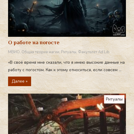
О работе на погосте
МВИО
,
Общая теория магии
,
Ритуалы
,
Факультет Ad Lib
«В своё время мне сказали, что я имею высокие данные на
работу с погостом. Как к этому относиться, если совсем ...
Далее »
Ритуалы