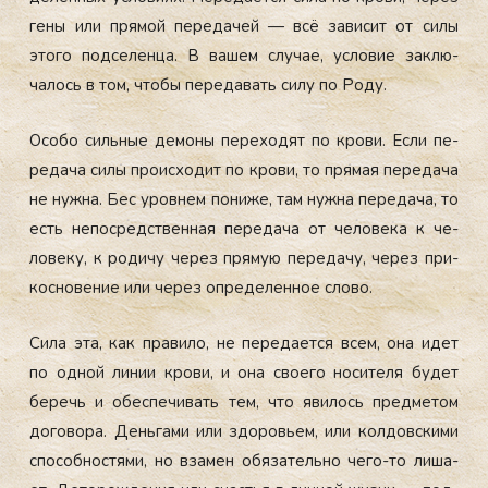
ге­ны или пря­мой пе­реда­чей — всё за­висит от си­лы
это­го под­се­лен­ца. В ва­шем слу­чае, ус­ло­вие зак­лю­
чалось в том, что­бы пе­реда­вать си­лу по Ро­ду.
Осо­бо силь­ные де­моны пе­рехо­дят по кро­ви. Ес­ли пе­
реда­ча си­лы про­ис­хо­дит по кро­ви, то пря­мая пе­реда­ча
не нуж­на. Бес уров­нем по­ниже, там нуж­на пе­реда­ча, то
есть не­пос­редс­твен­ная пе­реда­ча от че­лове­ка к че­
лове­ку, к ро­дичу че­рез пря­мую пе­реда­чу, че­рез при­
кос­но­вение или че­рез оп­ре­делен­ное сло­во.
Си­ла эта, как пра­вило, не пе­реда­ет­ся всем, она идет
по од­ной ли­нии кро­ви, и она сво­его но­сите­ля бу­дет
бе­речь и обес­пе­чивать тем, что яви­лось пред­ме­том
до­гово­ра. День­га­ми или здо­ровь­ем, или кол­дов­ски­ми
спо­соб­ностя­ми, но вза­мен обя­затель­но че­го-то ли­ша­