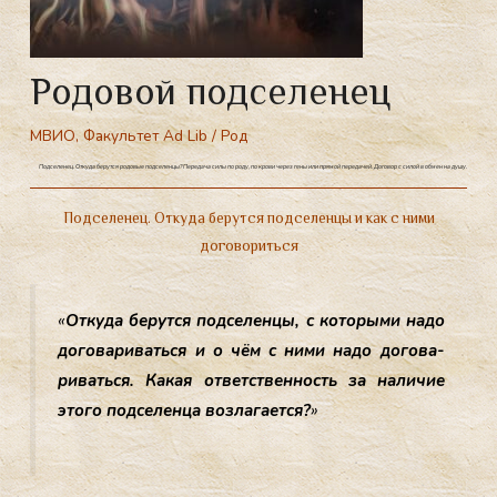
Родовой подселенец
МВИО
,
Факультет Ad Lib
/
Род
Подселенец. Откуда берутся родовые подселенцы? Передача силы по роду, по крови через гены или прямой передачей. Договор с силой в обмен на душу.
Подселенец. Откуда берутся подселенцы и как с ними
договориться
«
От­ку­да бе­рут­ся под­се­лен­цы, с ко­торы­ми на­до
до­гова­ривать­ся и о чём с ни­ми на­до до­гова­
ривать­ся. Ка­кая от­ветс­твен­ность за на­личие
это­го под­се­лен­ца воз­ла­га­ет­ся?
»