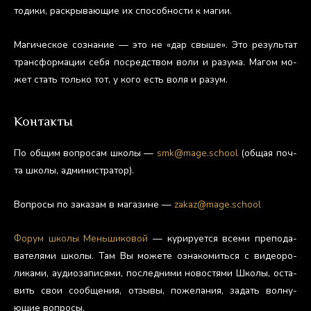
тоди­ки, рас­кры­ва­ющие их спо­соб­ности к ма­гии.
Ма­гичес­кое соз­на­ние — это не «дар свы­ше». Это ре­зуль­тат
тран­сфор­ма­ции се­бя пос­редс­твом во­ли и ра­зума. Ма­гом мо­
жет стать толь­ко тот, у ко­го есть во­ля и ра­зум.
Контакты
По об­щим воп­ро­сам шко­лы —
smk@mage.school
(об­щая поч­
та шко­лы, ад­ми­нис­тра­тор).
Воп­ро­сы по за­казам в ма­гази­не —
zakaz@mage.school
Фо­рум шко­лы Мень­ши­ковой
— ку­риру­ет­ся все­ми пре­пода­
вате­лями шко­лы. Там Вы мо­жете оз­на­комить­ся с ви­де­оро­
лика­ми, а­уди­оза­пися­ми, пос­ледни­ми но­вос­тя­ми Шко­лы, ос­та­
вить свои со­об­ще­ния, от­зы­вы, по­жела­ния, за­дать вол­ну­
ющие воп­ро­сы.