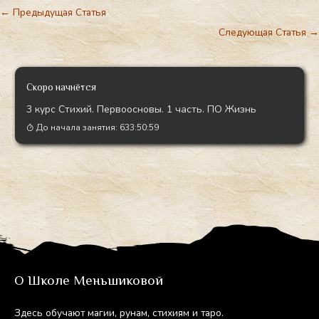
←
Предыдущая Статья
Следующая Статья
→
Скоро начнётся
3 курс Стихий. Первоосновы. 1 часть. ПО Жизнь
До начала занятия:
633:50:58
О Школе Меньшиковой
Здесь обу­ча­ют ма­гии, ру­нам, сти­хи­ям и та­ро.