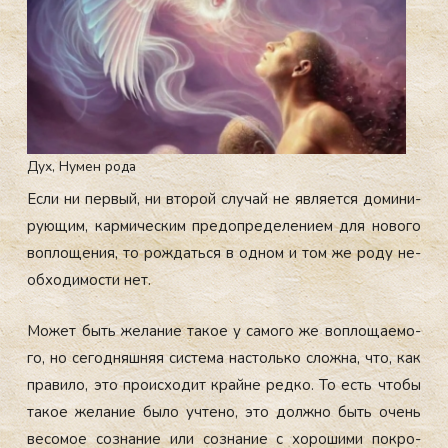
Дух, Нумен рода
Ес­ли ни пер­вый, ни вто­рой слу­чай не яв­ля­ет­ся до­мини­
ру­ющим, кар­ми­чес­ким пре­доп­ре­деле­ни­ем для но­вого
воп­ло­щения, то рож­дать­ся в од­ном и том же ро­ду не­
об­хо­димос­ти нет.
Мо­жет быть же­лание та­кое у са­мого же воп­ло­ща­емо­
го, но се­год­няшняя сис­те­ма нас­толь­ко слож­на, что, как
пра­вило, это про­ис­хо­дит край­не ред­ко. То есть что­бы
та­кое же­лание бы­ло уч­те­но, это дол­жно быть очень
ве­сомое соз­на­ние или соз­на­ние с хо­роши­ми пок­ро­