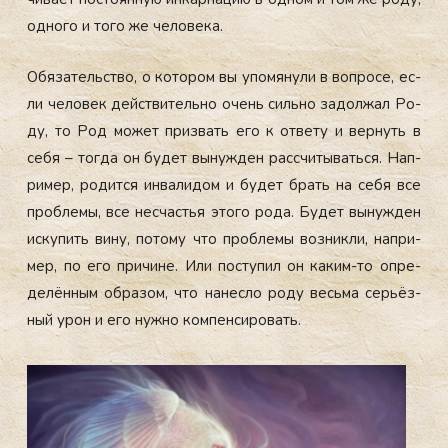
од­но­го и то­го же че­лове­ка.
Обя­затель­ство, о ко­тором вы упо­мяну­ли в воп­ро­се, ес­
ли че­ловек дей­стви­тель­но очень силь­но за­дол­жал Ро­
ду, то Род мо­жет приз­вать его к от­ве­ту и вер­нуть в
се­бя – тог­да он бу­дет вы­нуж­ден рас­счи­тывать­ся. Нап­
ри­мер, ро­дит­ся ин­ва­лидом и бу­дет брать на се­бя все
проб­ле­мы, все нес­частья это­го ро­да. Бу­дет вы­нуж­ден
ис­ку­пить ви­ну, по­тому что проб­ле­мы воз­никли, нап­ри­
мер, по его при­чине. Или пос­ту­пил он ка­ким-то оп­ре­
делён­ным об­ра­зом, что на­нес­ло ро­ду весь­ма серь­ёз­
ный урон и его нуж­но ком­пенси­ровать.