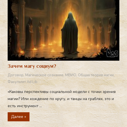
Зачем магу социум?
Договор
,
Магическое сознание
,
МВИО
,
Общая теория магии
,
Факультет Ad Lib
«Каковы перспективы социальной модели с точки зрения
магии? Или хождение по кругу, и танцы на граблях, это и
есть инструмент ...
Далее »