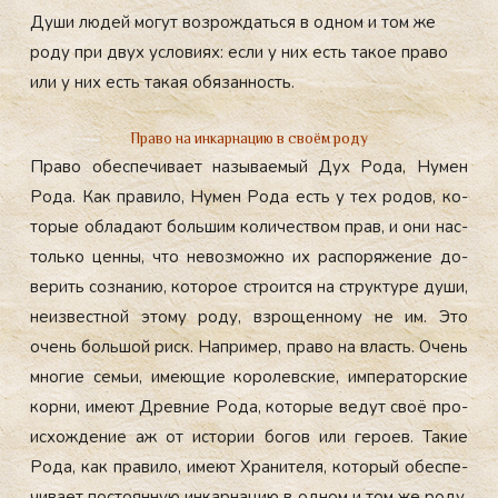
Души людей могут возрождаться в одном и том же
роду при двух условиях: если у них есть такое право
или у них есть такая обязанность.
Право на инкарнацию в своём роду
Пра­во обес­пе­чива­ет на­зыва­емый Дух Ро­да, Ну­мен
Ро­да. Как пра­вило, Ну­мен Ро­да есть у тех ро­дов, ко­
торые об­ла­да­ют боль­шим ко­личес­твом прав, и они нас­
толь­ко цен­ны, что не­воз­можно их рас­по­ряже­ние до­
верить соз­на­нию, ко­торое стро­ит­ся на струк­ту­ре ду­ши,
не­из­вес­тной это­му ро­ду, взро­щен­но­му не им. Это
очень боль­шой риск. Нап­ри­мер, пра­во на власть. Очень
мно­гие семьи, име­ющие ко­ролев­ские, им­пе­ратор­ские
кор­ни, име­ют Древ­ние Ро­да, ко­торые ве­дут своё про­
ис­хожде­ние аж от ис­то­рии бо­гов или ге­ро­ев. Та­кие
Ро­да, как пра­вило, име­ют Хра­ните­ля, ко­торый обес­пе­
чива­ет пос­то­ян­ную ин­карна­цию в од­ном и том же ро­ду,