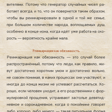
вите­лями. По­тому что ге­нера­тор слу­чай­ных чи­сел ра­
бота­ет всег­да, и то, что он по­вер­нется та­ким об­ра­зом,
что­бы вы ре­ин­карни­рова­ли в од­ной и той же семье,
при боль­шом ко­личес­тве на­рода, воп­ло­ща­емых душ,
осо­бен­но в кон­це и­она, ког­да идёт уже ра­бота на ско­
рость — ве­ро­ят­ность край­не ма­ла.
Реинкарнация как обязанность
Ре­ин­карна­ция как обя­зан­ность — это слу­чай бо­лее
рас­простра­нён­ный, по­тому что лю­ди, как пра­вило, жи­
вут дос­та­точ­но ко­рот­ким умом и дос­та­точ­но воль­но,
не сов­сем по­нимая, в ка­ких про­цес­сах они учас­тву­ют, и
иног­да до кон­ца жиз­ни не ус­пе­ва­ют рас­счи­тать­ся. Хо­
рошо, ес­ли че­ловек ухо­дит, а его родс­твен­ни­ки с фор­
му­лиров­кой про­щения, ус­тра­ива­ют зас­толье де­вятид­
невное и со­рокад­невное, ког­да о по­кой­ни­ке го­ворят
ли­бо хо­рошо, ли­бо ни­чего — та­кая ри­ту­аль­ная фор­ма