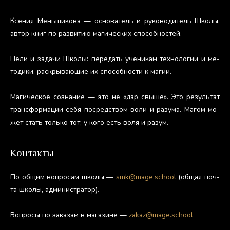
Ксе­ния Мень­ши­кова — ос­но­ватель и ру­ково­дитель Шко­лы,
ав­тор книг по раз­ви­тию ма­гичес­ких спо­соб­ностей.
Це­ли и за­дачи Шко­лы: пе­редать уче­никам тех­но­логии и ме­
тоди­ки, рас­кры­ва­ющие их спо­соб­ности к ма­гии.
Ма­гичес­кое соз­на­ние — это не «дар свы­ше». Это ре­зуль­тат
тран­сфор­ма­ции се­бя пос­редс­твом во­ли и ра­зума. Ма­гом мо­
жет стать толь­ко тот, у ко­го есть во­ля и ра­зум.
Контакты
По об­щим воп­ро­сам шко­лы —
smk@mage.school
(об­щая поч­
та шко­лы, ад­ми­нис­тра­тор).
Воп­ро­сы по за­казам в ма­гази­не —
zakaz@mage.school