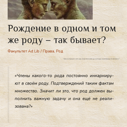
Рождение в одном и том
же роду – так бывает?
Факультет Ad Lib
/
Права
,
Род
Право на инкарнацию в своём роду, которое обеспечивает дух, нумен рода, или реинкарнация как обязанность?
«Чле­ны ка­кого-то ро­да пос­то­ян­но ин­карни­ру­
ют в сво­ём ро­ду. Под­твержде­ний та­ким фак­там
мно­жес­тво. Зна­чит ли это, что род дол­жен вы­
пол­нить важ­ную за­дачу и она ещё не ре­али­
зова­на?»