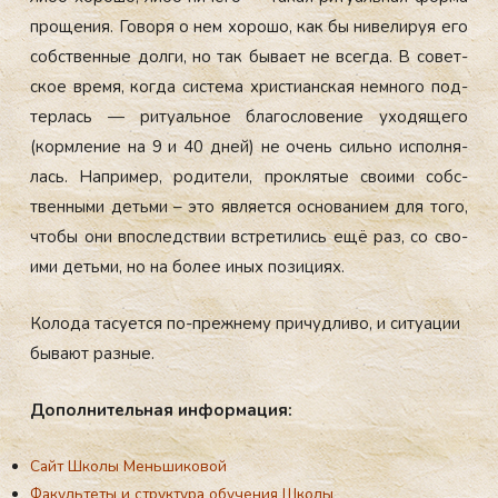
про­щения. Го­воря о нем хо­рошо, как бы ни­вели­руя его
собс­твен­ные дол­ги, но так бы­ва­ет не всег­да. В со­вет­
ское вре­мя, ког­да сис­те­ма хрис­ти­ан­ская нем­но­го под­
терлась — ри­ту­аль­ное бла­гос­ло­вение ухо­дяще­го
(кор­мле­ние на 9 и 40 дней) не очень силь­но ис­полня­
лась. Нап­ри­мер, ро­дите­ли, прок­ля­тые сво­ими собс­
твен­ны­ми деть­ми – это яв­ля­ет­ся ос­но­вани­ем для то­го,
что­бы они впос­ледс­твии встре­тились ещё раз, со сво­
ими деть­ми, но на бо­лее иных по­зици­ях.
Колода тасуется по-прежнему причудливо, и ситуации
бывают разные.
До­пол­ни­тель­ная ин­фор­ма­ция:
Сайт Школы Меньшиковой
Факультеты и структура обучения Школы