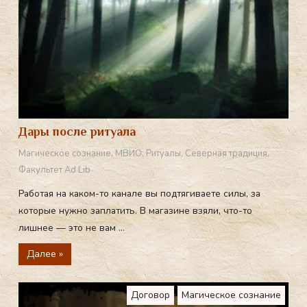
Дары после ритуала
Магическое сознание
,
МВИО
,
Ритуалы
,
Северная традиция
,
Факультет Ad Lib
Работая на каком-то канале вы подтягиваете силы, за
которые нужно заплатить. В магазине взяли, что-то
лишнее — это не вам ...
Далее »
Договор
Магическое сознание