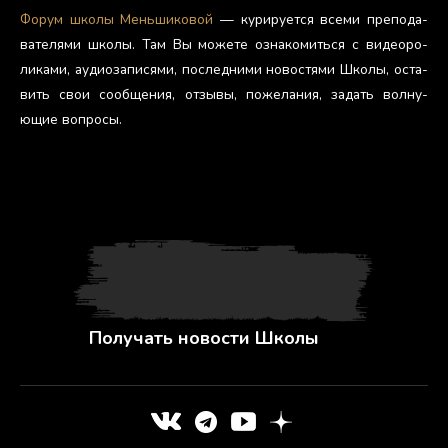
Фо­рум шко­лы Мень­ши­ковой
— ку­риру­ет­ся все­ми пре­пода­
вате­лями шко­лы. Там Вы мо­жете оз­на­комить­ся с ви­де­оро­
лика­ми, а­уди­оза­пися­ми, пос­ледни­ми но­вос­тя­ми Шко­лы, ос­та­
вить свои со­об­ще­ния, от­зы­вы, по­жела­ния, за­дать вол­ну­
ющие воп­ро­сы.
Получать новости Школы