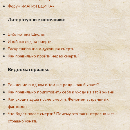
Форум «МАГИЯ ЕДИНА»
Ли­те­ра­тур­ные ис­точ­ни­ки:
Библиотека Школы
Иной взгляд на смерть
Раскрещивание и духовная смерть
Как правильно пройти через смерть?
Ви­де­ома­те­ри­алы:
Рождение в одном и том же роду – так бывает?
Как правильно подготовить себя к уходу из этой жизни
Как уходит душа после смерти. Феномен астральных
фантомов
Что будет после смерти? Почему это так интересно и так
страшно узнать