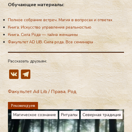
Обу­ча­ющие ма­те­ри­алы:
Полное собрание встреч. Магия в вопросах и ответах
Книга. Искусство управления реальностью
Книга. Сила Рода — тайна женщины
Факультет AD LIB. Сила рода. Все семинары
Рассказать друзьям:
V
T
K
el
e
Факультет Ad Lib
/
Права
,
Род
gr
Рекомендуем
a
Магическое сознание
Ритуалы
Северная традиция
m