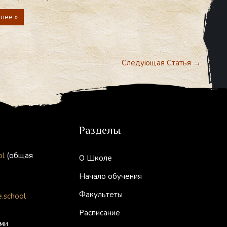
лее »
Следующая Статья
→
Разделы
ol
(общая
О Школе
Начало обучения
Факультеты
.school
Расписание
ми