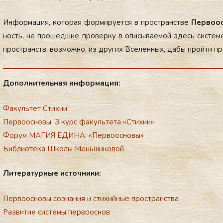
Ин­форма­ция, ко­торая фор­ми­ру­ет­ся в прос­транс­тве
Пер­во­о
ность, не про­шед­шие про­вер­ку в опи­сыва­емой здесь сис­те­м
прос­транств, воз­можно, из дру­гих Все­лен­ных, да­бы прой­ти про
До­пол­ни­тель­ная ин­форма­ция:
Факультет Стихии
Первоосновы. 3 курс факультета «Стихии»
Форум МАГИЯ ЕДИНА: «Первоосновы»
Библиотека Школы Меньшиковой
Ли­те­ра­тур­ные ис­точ­ни­ки:
Первоосновы сознания и стихийные пространства
Развитие системы первооснов