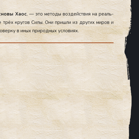
с­но­вы Ха­ос
, — это ме­тоды воз­дей­ствия на ре­аль­
е трёх кру­гов Си­лы. Они приш­ли из дру­гих ми­ров и
­вер­ку в иных при­род­ных ус­ло­ви­ях.