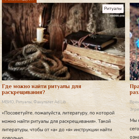
a
Ритуалы
m
Где можно найти ритуалы для
Пра
раскрещивания?
раз
МВИО
,
Ритуалы
,
Факультет Ad Lib
Вре
Эгр
«Посоветуйте, пожалуйста, литературу, по которой
Мы 
можно найти ритуалы для раскрещивания». Такой
сег
литературы, чтобы от «а» до «я» инструкции найти
озна
довольно ...