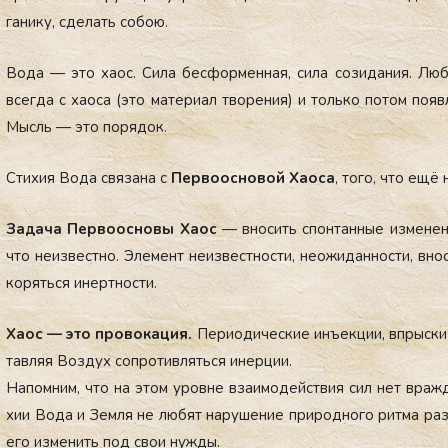
га­нику, сде­лать со­бою.
Во­да — это ха­ос. Си­ла бес­формен­ная, си­ла со­зида­ния. Лю­б
всег­да с ха­оса (это ма­тери­ал тво­рения) и толь­ко по­том по­яв­л
Мысль — это по­рядок.
Сти­хия Во­да свя­зана с
Пер­во­ос­но­вой Ха­оса
, то­го, что ещё 
За­дача Пер­во­ос­но­вы Ха­ос
— вно­сить спон­танные из­ме­нени
что не­из­вес­тно. Эле­мент не­из­вес­тнос­ти, не­ожи­дан­ности, вно
корять­ся инер­тнос­ти.
Ха­ос — это про­вока­ция.
Пе­ри­оди­чес­кие инъ­ек­ции, впрыс­ки
тавляя Воз­дух соп­ро­тив­лять­ся инер­ции.
На­пом­ним, что на этом уров­не вза­имо­дей­ствия сил нет враж
хии Во­да и Зем­ля не лю­бят на­руше­ние при­род­но­го рит­ма раз­
его из­ме­нить под свои нуж­ды.