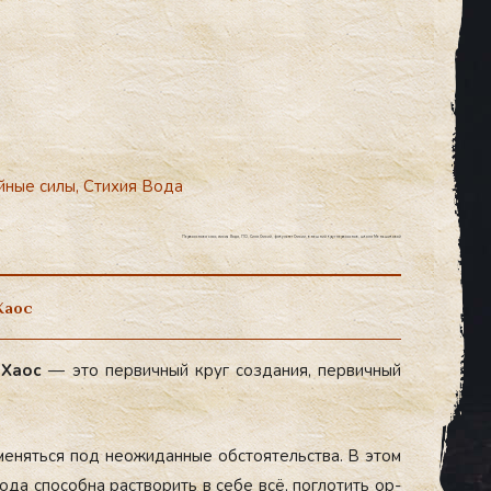
йные силы
,
Стихия Вода
Первооснова хаос, стихия Вода, ПО, Сила Стихий, факультет Стихии, внешний круг первооснов, школа Меньшиковой
Хаос
 Ха­ос
— это пер­вичный круг соз­да­ния, пер­вичный
ме­нять­ся под не­ожи­дан­ные об­сто­ятель­ства. В этом
­да спо­соб­на рас­тво­рить в се­бе всё, пог­ло­тить ор­