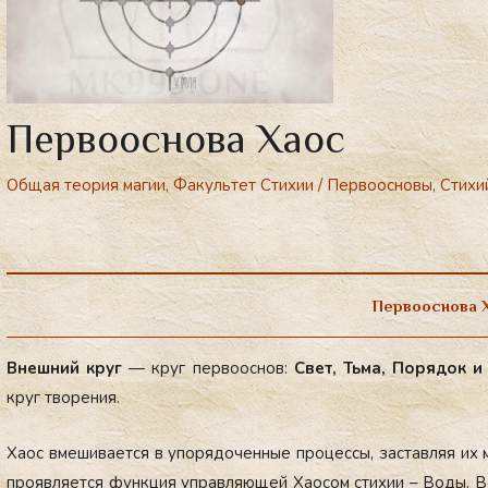
Первооснова Хаос
Общая теория магии
,
Факультет Стихии
/
Первоосновы
,
Стихи
Первооснова 
Внеш­ний круг
— круг пер­во­ос­нов:
Свет, Ть­ма, По­рядок и
круг тво­рения.
Ха­ос вме­шива­ет­ся в упо­рядо­чен­ные про­цес­сы, зас­тавляя их 
про­яв­ля­ет­ся фун­кция уп­равля­ющей Ха­осом сти­хии – Во­ды. Во