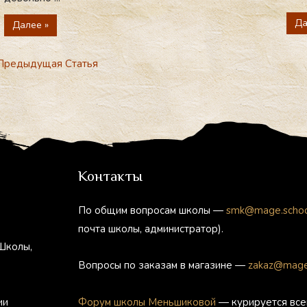
Да
Далее »
редыдущая Статья
Контакты
По общим вопросам школы —
smk@mage.scho
почта школы, администратор).
Школы,
Вопросы по заказам в магазине —
zakaz@mage
ии
Форум школы Меньшиковой
— курируется все