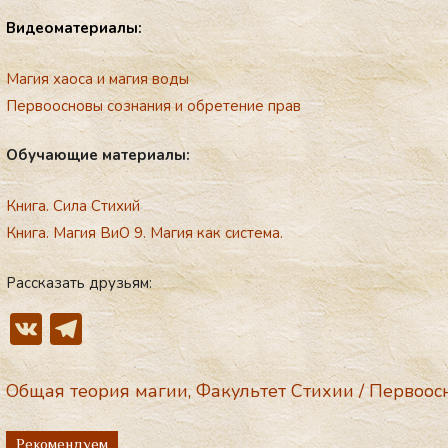
Ви­де­ома­те­ри­алы:
Магия хаоса и магия воды
Первоосновы сознания и обретение прав
Обу­ча­ющие ма­те­ри­алы:
Книга. Сила Стихий
Книга. Магия ВиО 9. Магия как система.
Рассказать друзьям:
V
T
K
el
e
Общая теория магии
,
Факультет Стихии
/
Первоос
gr
Рекомендуем