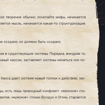
ое тво­рение обыч­но, по­читай­те ми­фы, на­чина­ет­ся
я­ет­ся мысль, на­чина­ет­ся ка­кая-то струк­ту­риза­ция.
не соз­да­но, но дол­жно быть соз­да­но.
я в су­щес­тву­ющие сис­те­мы По­ряд­ка, внед­ряя то,
­симый ха­осом, зас­тавля­ет сис­те­мы ме­нять­ся или по­
 Ха­оса да­ют сис­те­ме но­вый тол­чок к дей­ствию, зас­
­ды, есть лишь при­род­ный кон­фликт: «жен­ские» сти­
ви­тия, «муж­ские» сти­хии Воз­дух и Огонь ста­ра­ют­ся