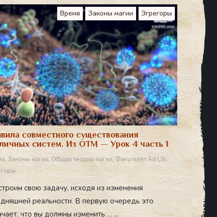
Время
Законы магии
Эгрегоры
вила совместного существования
личных систем. Из ОТМ — Урок 4 часть 1
мя
,
Законы магии
,
Общая теория магии
,
Факультет Ad Lib
,
егоры
строим свою задачу, исходя из изменения
одняшней реальности. В первую очередь это
чает, что вы должны изменить … ...