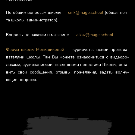
По об­щим воп­ро­сам шко­лы —
smk@mage.school
(об­щая поч­
та шко­лы, ад­ми­нис­тра­тор).
Воп­ро­сы по за­казам в ма­гази­не —
zakaz@mage.school
Фо­рум шко­лы Мень­ши­ковой
— ку­риру­ет­ся все­ми пре­пода­
вате­лями шко­лы. Там Вы мо­жете оз­на­комить­ся с ви­де­оро­
лика­ми, а­уди­оза­пися­ми, пос­ледни­ми но­вос­тя­ми Шко­лы, ос­та­
вить свои со­об­ще­ния, от­зы­вы, по­жела­ния, за­дать вол­ну­
ющие воп­ро­сы.