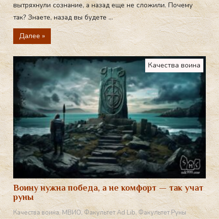
вытряхнули сознание, а назад еще не сложили. Почему
так? Знаете, назад вы будете ...
Далее »
Качества воина
Воину нужна победа, а не комфорт — так учат
руны
Качества воина
,
МВИО
,
Факультет Ad Lib
,
Факультет Руны