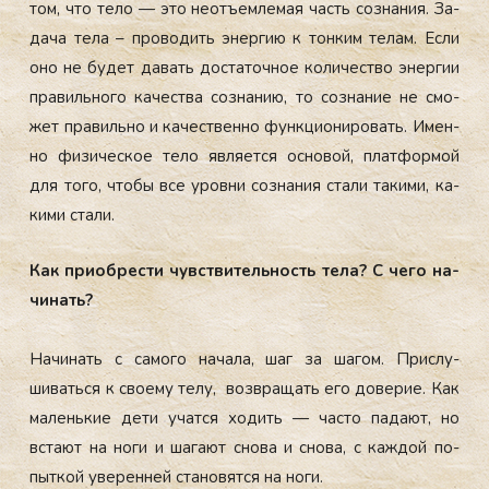
том, что те­ло — это не­отъ­ем­ле­мая часть соз­на­ния. За­
дача те­ла – про­водить энер­гию к тон­ким те­лам. Ес­ли
оно не бу­дет да­вать дос­та­точ­ное ко­личес­тво энер­гии
пра­виль­но­го ка­чес­тва соз­на­нию, то соз­на­ние не смо­
жет пра­виль­но и ка­чес­твен­но фун­кци­они­ровать. Имен­
но фи­зичес­кое те­ло яв­ля­ет­ся ос­но­вой, плат­формой
для то­го, что­бы все уров­ни соз­на­ния ста­ли та­кими, ка­
кими ста­ли.
Как при­об­рести чувс­тви­тель­ность те­ла? С че­го на­
чинать?
На­чинать с са­мого на­чала, шаг за ша­гом. Прис­лу­
шивать­ся к сво­ему те­лу, воз­вра­щать его до­верие. Как
ма­лень­кие де­ти учат­ся хо­дить — час­то па­да­ют, но
вста­ют на но­ги и ша­га­ют сно­ва и сно­ва, с каж­дой по­
пыт­кой уве­рен­ней ста­новят­ся на но­ги.