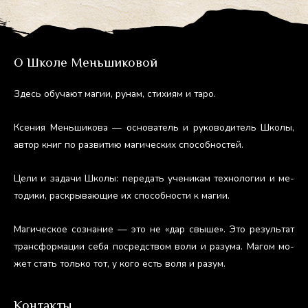
О Школе Меньшиковой
Здесь обу­ча­ют ма­гии, ру­нам, сти­хи­ям и та­ро.
Ксе­ния Мень­ши­кова — ос­но­ватель и ру­ково­дитель Шко­лы,
ав­тор книг по раз­ви­тию ма­гичес­ких спо­соб­ностей.
Це­ли и за­дачи Шко­лы: пе­редать уче­никам тех­но­логии и ме­
тоди­ки, рас­кры­ва­ющие их спо­соб­ности к ма­гии.
Ма­гичес­кое соз­на­ние — это не «дар свы­ше». Это ре­зуль­тат
тран­сфор­ма­ции се­бя пос­редс­твом во­ли и ра­зума. Ма­гом мо­
жет стать толь­ко тот, у ко­го есть во­ля и ра­зум.
Контакты