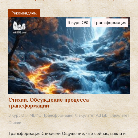
gr
Рекомендуем
a
3 курс ОФ
Трансформация
m
Стихии. Обсуждение процесса
трансформации
3 курс ОФ
,
МВИО
,
Трансформация
,
Факультет Ad Lib
,
Факультет
Стихии
Трансформация Стихиями Ощущение, что сейчас, взяли и