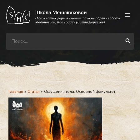
Перейти
к
содержимому
Search
Search Button
for:
Главная
Статьи
Ощущения тела. Основной факультет.