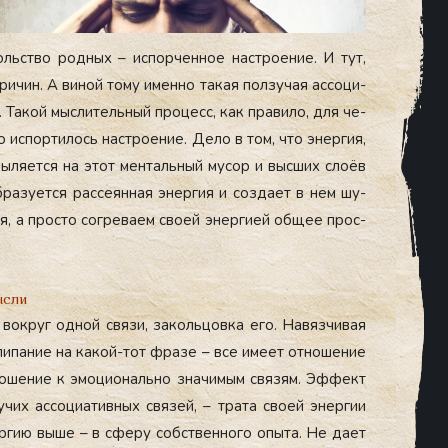
оль­ство род­ных – ис­порчен­ное нас­тро­ение. И тут,
и­чин. А ви­ной то­му имен­но та­кая пол­зу­чая ас­со­ци­
 Та­кой мыс­ли­тель­ный про­цесс, как пра­вило, для че­
о ис­порти­лось нас­тро­ение. Де­ло в том, что энер­гия,
ы­ля­ет­ся на этот мен­таль­ный му­сор и выс­ших сло­ёв
а­зу­ет­ся рас­се­ян­ная энер­гия и соз­да­ет в нем шу­
 а прос­то сог­ре­ва­ем сво­ей энер­ги­ей об­щее прос­
ысли
 вок­руг од­ной свя­зи, за­коль­цов­ка его. На­вяз­чи­вая
за­липа­ние на ка­кой-тот фра­зе – все име­ет от­но­шение
­но­шение к эмо­ци­ональ­но зна­чимым свя­зям. Эф­фект
чих ас­со­ци­атив­ных свя­зей, – тра­та сво­ей энер­гии
­гию вы­ше – в сфе­ру собс­твен­но­го опы­та. Не да­ет