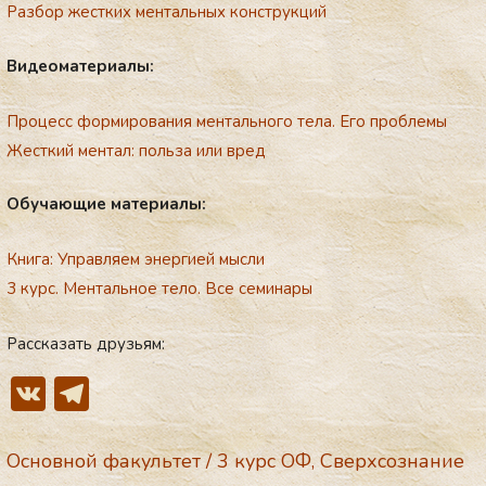
Разбор жестких ментальных конструкций
Ви­де­ома­те­ри­алы:
Процесс формирования ментального тела. Его проблемы
Жесткий ментал: польза или вред
Обу­ча­ющие ма­те­ри­алы:
Книга: Управляем энергией мысли
3 курс. Ментальное тело. Все семи­нары
Рассказать друзьям:
V
T
K
el
e
Основной факультет
/
3 курс ОФ
,
Сверхсознание