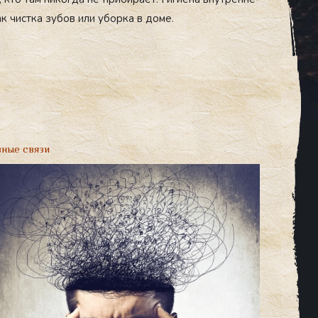
к чис­тка зу­бов или убор­ка в до­ме.
вные связи