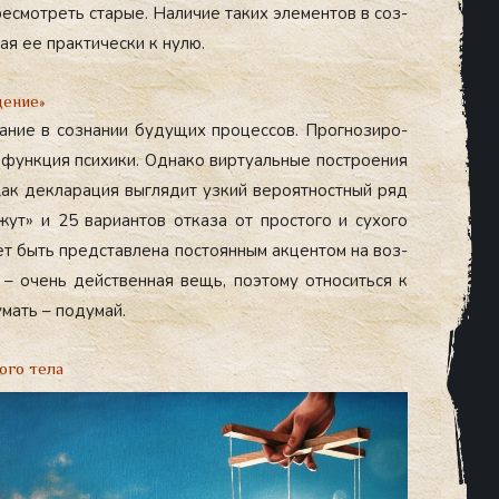
ес­мотреть ста­рые. На­личие та­ких эле­мен­тов в соз­
ая ее прак­ти­чес­ки к ну­лю.
дение»
ва­ние в соз­на­нии бу­дущих про­цес­сов. Прог­но­зиро­
фун­кция пси­хики. Од­на­ко вир­ту­аль­ные пос­тро­ения
ак дек­ла­рация выг­ля­дит уз­кий ве­ро­ят­нос­тный ряд
жут» и 25 ва­ри­ан­тов от­ка­за от прос­то­го и су­хого
ет быть пред­став­ле­на пос­то­ян­ным ак­центом на воз­
я – очень дей­ствен­ная вещь, по­это­му от­но­сить­ся к
умать – по­думай.
ого тела