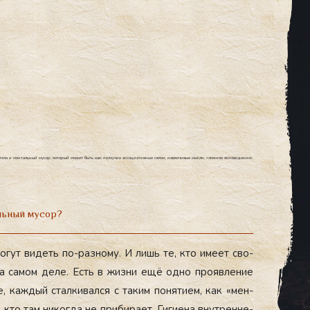
тела и ментальный мусор, который может быть как: ползучие ассоциативные связи, навязчивые мысли, «ложное ясновидение».
льный мусор?
о­гут ви­деть по-раз­но­му. И лишь те, кто име­ет сво­
на са­мом де­ле. Есть в жиз­ни ещё од­но про­яв­ле­ние
е, каж­дый стал­ки­вал­ся с та­ким по­няти­ем, как «мен­
, кто там ни­ког­да не при­бира­ет. Ги­ги­ена внут­ренне­