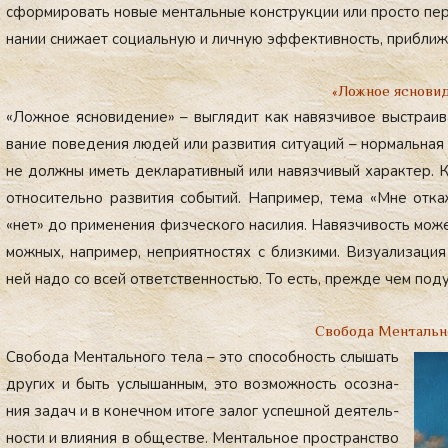
сфор­ми­ровать но­вые мен­таль­ные конс­трук­ции или прос­то пе­р
на­нии сни­жа­ет со­ци­аль­ную и лич­ную эф­фектив­ность, приб­ли­ж
«Ложное яснови
«Лож­ное яс­но­виде­ние» – выг­ля­дит как на­вяз­чи­вое выс­тра­и
вание по­веде­ния лю­дей или раз­ви­тия си­ту­аций – нор­маль­ная 
не дол­жны иметь дек­ла­ратив­ный или на­вяз­чи­вый ха­рак­тер. К
от­но­ситель­но раз­ви­тия со­бытий. Нап­ри­мер, те­ма «Мне от­ка­
«нет» до при­мене­ния физ­ческо­го на­силия. На­вяз­чи­вость мо­ж
можных, нап­ри­мер, неп­ри­ят­ностях с близ­ки­ми. Ви­зу­али­заци
ней на­до со всей от­ветс­твен­ностью. То есть, преж­де чем по­д
Свобода Ментальн
Сво­бода Мен­таль­но­го те­ла – это спо­соб­ность слы­шать
дру­гих и быть ус­лы­шан­ным, это воз­можность осоз­на­
ния за­дач и в ко­неч­ном ито­ге за­лог ус­пешной де­ятель­
нос­ти и вли­яния в об­щес­тве. Мен­таль­ное прос­транс­тво