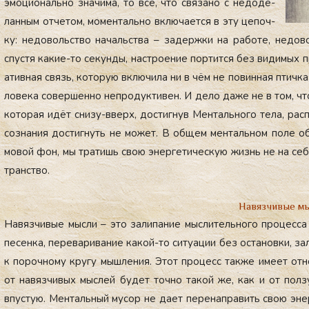
эмо­ци­ональ­но зна­чима, то всё, что свя­зано с не­доде­
лан­ным от­че­том, мо­мен­таль­но вклю­ча­ет­ся в эту це­поч­
ку: не­доволь­ство на­чаль­ства – за­дер­жки на ра­боте, не­дов
спус­тя ка­кие-то се­кун­ды, нас­тро­ение пор­тится без ви­димых пр
атив­ная связь, ко­торую вклю­чила ни в чём не по­вин­ная птич­ка.
лове­ка со­вер­шенно неп­ро­дук­ти­вен. И де­ло да­же не в том, чт
ко­торая идёт сни­зу-вверх, дос­тигнув Мен­таль­но­го те­ла, рас­п
соз­на­ния дос­тигнуть не мо­жет. В об­щем мен­таль­ном по­ле об­р
мовой фон, мы тра­тишь свою энер­ге­тичес­кую жизнь не на се­бя,
транс­тво.
Навязчивые м
На­вяз­чи­вые мыс­ли – это за­липа­ние мыс­ли­тель­но­го про­цес­са
пе­сен­ка, пе­рева­рива­ние ка­кой-то си­ту­ации без ос­та­нов­ки, 
к по­роч­но­му кру­гу мыш­ле­ния. Этот про­цесс так­же име­ет от
от на­вяз­чи­вых мыс­лей бу­дет точ­но та­кой же, как и от пол­зу­
впус­тую. Мен­таль­ный му­сор не да­ет пе­ренап­ра­вить свою энер