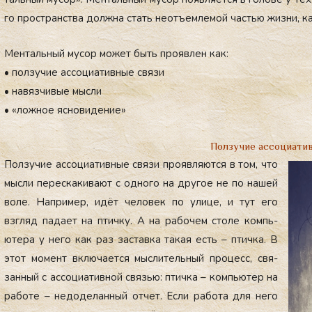
го прос­транс­тва дол­жна стать не­отъ­ем­ле­мой частью жиз­ни, ка
Мен­таль­ный му­сор мо­жет быть про­яв­лен как:
• пол­зу­чие ас­со­ци­атив­ные свя­зи
• на­вяз­чи­вые мыс­ли
• «лож­ное яс­но­виде­ние»
Ползучие ассоциати
Пол­зу­чие ас­со­ци­атив­ные свя­зи про­яв­ля­ют­ся в том, что
мыс­ли пе­рес­ка­кива­ют с од­но­го на дру­гое не по на­шей
во­ле. Нап­ри­мер, идёт че­ловек по ули­це, и тут его
взгляд па­да­ет на птич­ку. А на ра­бочем сто­ле компь­
юте­ра у не­го как раз зас­тавка та­кая есть – птич­ка. В
этот мо­мент вклю­ча­ет­ся мыс­ли­тель­ный про­цесс, свя­
зан­ный с ас­со­ци­атив­ной связью: птич­ка – компь­ютер на
ра­боте – не­доде­лан­ный от­чет. Ес­ли ра­бота для не­го