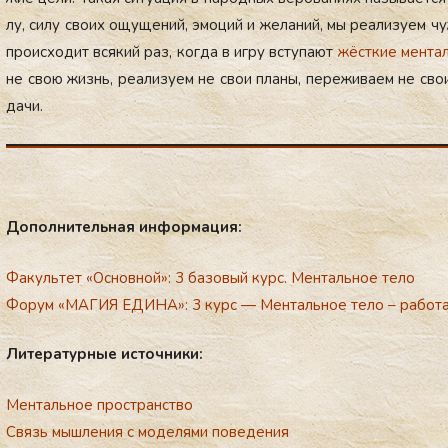
лу, си­лу сво­их ощу­щений, эмо­ций и же­ланий, мы ре­али­зу­ем чу
про­ис­хо­дит вся­кий раз, ког­да в иг­ру всту­па­ют
жёс­ткие мен­тал
не свою жизнь, ре­али­зу­ем не свои пла­ны, пе­режи­ва­ем не свои
дачи.
До­пол­ни­тель­ная ин­фор­ма­ция:
Факультет «Основной»: 3 базовый курс. Ментальное тело
Форум «МАГИЯ ЕДИНА»:
3 курс — Ментальное тело – работа
Ли­те­ра­тур­ные ис­точ­ни­ки:
Ментальное пространство
Связь мышления с моделями поведения