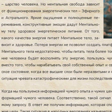
– царс­тво че­лове­ка. Но мен­таль­ная сво­бода за­висит
от фун­кци­они­рова­ния энер­ге­тичес­ких тел – Эфир­но­го
и Ас­траль­но­го. Яр­кие ощу­щения и пол­но­цен­ные пе­
режи­вания, конс­трук­тивные эмо­ции да­дут Мен­таль­но­
му те­лу здо­ровое энер­ге­тичес­кое пи­тание. От то­го,
ка­кого ка­чес­тва энер­гия пи­та­ет Мен­таль­ное те­ло, за­
висит и здо­ровье. По­теря энер­гии не поз­во­лит соз­дать плат­ф
Мен­таль­но­го те­ла не­дос­та­точ­но, что­бы пи­тать те­ла бо­лее т
ние че­лове­ка бу­дет вос­полнять эту энер­гию, поль­зу­ясь чу
вмес­то то­го, что­бы на­раба­тывать свой собс­твен­ный опыт и с
ское сос­то­яние, ког­да все выс­шие слои бы­ли не­раз­ви­тыми и 
си­ту­ация чре­вата ка­тас­тро­фичес­ки­ми для жиз­ни пос­ледс­тви­я
Ког­да мы поль­зу­ем­ся ин­форма­ци­ей чу­жого опы­та и чу­жих цен
форма­ци­ей чу­жого че­лове­ка. Со­от­ветс­твен­но, та­кой сиг­на
жому зап­ро­су. В от­вет же по­лучим ин­форма­цию, ко­торая спо­
жие це­ли. Та­кая си­ту­ация в на­род­ных ве­рова­ни­ях на­зыва­ет