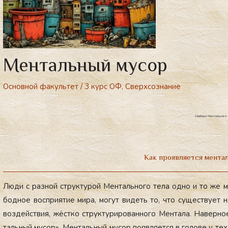
Ментальный мусор
Основной факультет
/
3 курс ОФ
,
Сверхсознание
Свобода Ментального 
Как проявляется мента
Лю­ди с раз­ной струк­ту­рой Мен­таль­но­го те­ла од­но и то же м
бод­ное вос­при­ятие ми­ра, мо­гут ви­деть то, что су­щес­тву­ет 
воз­дей­ствия, жёс­тко струк­ту­риро­ван­но­го Мен­та­ла. На­вер­но
таль­ный му­сор». Мен­таль­ный му­сор по­яв­ля­ет­ся в го­лове у тех