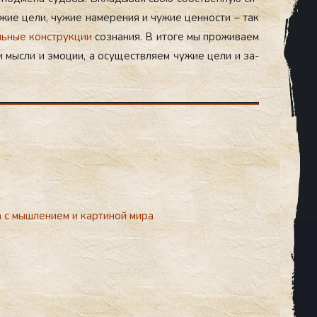
­жие це­ли, чу­жие на­мере­ния и чу­жие цен­ности – так
ь­ные конс­трук­ции
соз­на­ния. В ито­ге мы про­жива­ем
 мыс­ли и эмо­ции, а осу­щест­вля­ем чу­жие це­ли и за­
 с мышлением и картиной мира