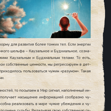
орму для раз­ви­тия бо­лее тон­ких тел. Ес­ли энер­гии
он­ко­го шель­фа – Ка­узаль­ное и Буд­хи­аль­ное, соз­на­
­жими Ка­узаль­ным и Буд­хи­аль­ным те­лами. То есть,
вои собс­твен­ные цен­ности, мы рег­ресси­ру­ем в дет­
при­ходи­лось поль­зо­вать­ся чу­жим «ра­зумом». Та­кая
ми.
­ностей, то по­сыла­ем в Мир сиг­нал, на­пол­ненный ин­
л по­луча­ет на­сыще­ние ин­форма­ци­ей со­об­разно чу­
соб­на ре­али­зовать в ми­ре чу­жие убеж­де­ния и чу­
­ся под­ме­на судь­бы. Вкла­дывая свою собс­твен­ную си­