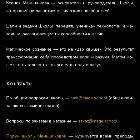
Ксе­ния Мень­ши­кова — ос­но­ватель и ру­ково­дитель Шко­лы,
ав­тор книг по раз­ви­тию ма­гичес­ких спо­соб­ностей.
Це­ли и за­дачи Шко­лы: пе­редать уче­никам тех­но­логии и ме­
тоди­ки, рас­кры­ва­ющие их спо­соб­ности к ма­гии.
Ма­гичес­кое соз­на­ние — это не «дар свы­ше». Это ре­зуль­тат
тран­сфор­ма­ции се­бя пос­редс­твом во­ли и ра­зума. Ма­гом мо­
жет стать толь­ко тот, у ко­го есть во­ля и ра­зум.
Контакты
По об­щим воп­ро­сам шко­лы —
smk@mage.school
(об­щая поч­
та шко­лы, ад­ми­нис­тра­тор).
Воп­ро­сы по за­казам в ма­гази­не —
zakaz@mage.school
Фо­рум шко­лы Мень­ши­ковой
— ку­риру­ет­ся все­ми пре­пода­