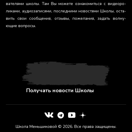
вате­лями шко­лы. Там Вы мо­жете оз­на­комить­ся с ви­де­оро­
лика­ми, а­уди­оза­пися­ми, пос­ледни­ми но­вос­тя­ми Шко­лы, ос­та­
вить свои со­об­ще­ния, от­зы­вы, по­жела­ния, за­дать вол­ну­
ющие воп­ро­сы.
Получать новости Школы
Школа Меньшиковой © 2026. Все права защищены.