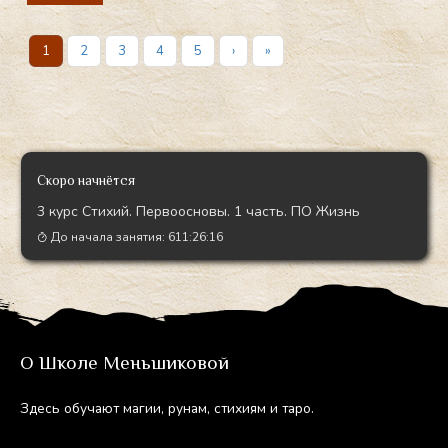
1
2
3
4
5
›
»
Скоро начнётся
3 курс Стихий. Первоосновы. 1 часть. ПО Жизнь
До начала занятия:
611:26:15
О Школе Меньшиковой
Здесь обу­ча­ют ма­гии, ру­нам, сти­хи­ям и та­ро.