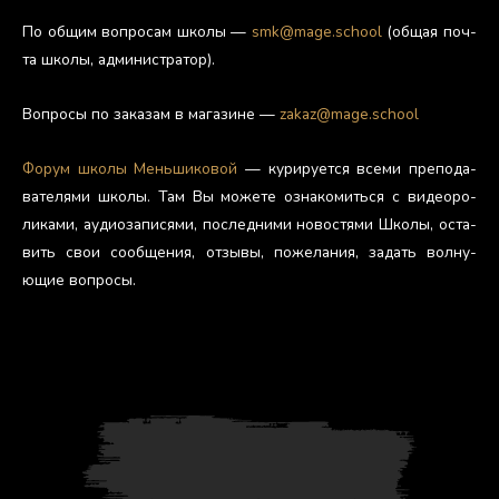
По об­щим воп­ро­сам шко­лы —
smk@mage.school
(об­щая поч­
та шко­лы, ад­ми­нис­тра­тор).
Воп­ро­сы по за­казам в ма­гази­не —
zakaz@mage.school
Фо­рум шко­лы Мень­ши­ковой
— ку­риру­ет­ся все­ми пре­пода­
вате­лями шко­лы. Там Вы мо­жете оз­на­комить­ся с ви­де­оро­
лика­ми, а­уди­оза­пися­ми, пос­ледни­ми но­вос­тя­ми Шко­лы, ос­та­
вить свои со­об­ще­ния, от­зы­вы, по­жела­ния, за­дать вол­ну­
ющие воп­ро­сы.