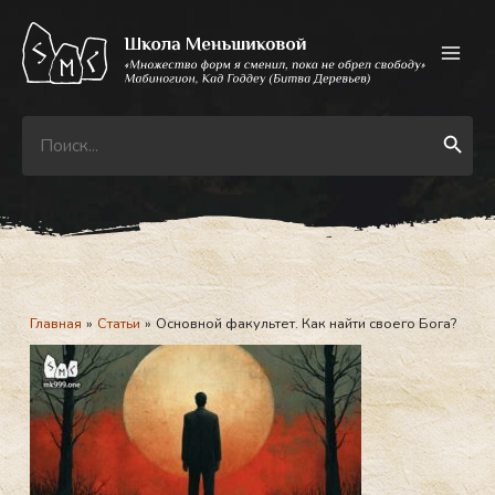
Перейти
к
содержимому
Search
Search Button
for:
Главная
Статьи
Основной факультет. Как найти своего Бога?