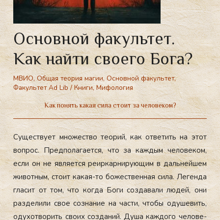
Основной факультет.
Как найти своего Бога?
МВИО
,
Общая теория магии
,
Основной факультет
,
Факультет Ad Lib
/
Книги
,
Мифология
Как понять какая сила стоит за человеком?
Су­щес­тву­ет мно­жес­тво те­орий, как от­ве­тить на этот
воп­рос. Пред­по­лага­ет­ся, что за каж­дым че­лове­ком,
ес­ли он не яв­ля­ет­ся ре­ир­карни­ру­ющим в даль­ней­шем
жи­вот­ным, сто­ит ка­кая-то бо­жес­твен­ная си­ла. Ле­ген­да
гла­сит от том, что ког­да Бо­ги соз­да­вали лю­дей, они
раз­де­лили свое соз­на­ние на час­ти, что­бы оду­шевить,
оду­хот­во­рить сво­их соз­да­ний. Ду­ша каж­до­го че­лове­