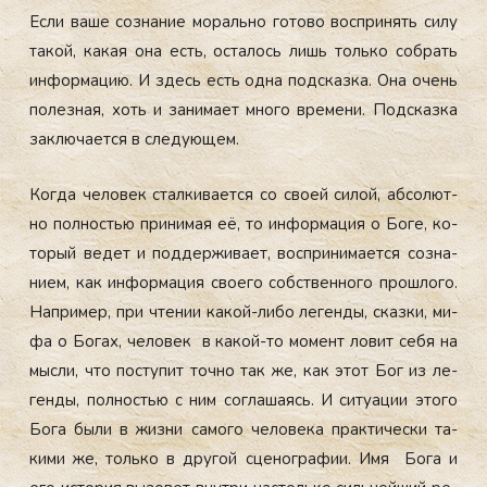
Ес­ли ва­ше соз­на­ние мо­раль­но го­тово вос­при­нять си­лу
та­кой, ка­кая она есть, ос­та­лось лишь толь­ко соб­рать
ин­форма­цию. И здесь есть од­на под­сказ­ка. Она очень
по­лез­ная, хоть и за­нима­ет мно­го вре­мени. Под­сказ­ка
зак­лю­ча­ет­ся в сле­ду­ющем.
Ког­да че­ловек стал­ки­ва­ет­ся со сво­ей си­лой, аб­со­лют­
но пол­ностью при­нимая её, то ин­форма­ция о Бо­ге, ко­
торый ве­дет и под­держи­ва­ет, вос­при­нима­ет­ся соз­на­
ни­ем, как ин­форма­ция сво­его собс­твен­но­го прош­ло­го.
Нап­ри­мер, при чте­нии ка­кой-ли­бо ле­ген­ды, сказ­ки, ми­
фа о Бо­гах, че­ловек в ка­кой-то мо­мент ло­вит се­бя на
мыс­ли, что пос­ту­пит точ­но так же, как этот Бог из ле­
ген­ды, пол­ностью с ним сог­ла­ша­ясь. И си­ту­ации это­го
Бо­га бы­ли в жиз­ни са­мого че­лове­ка прак­ти­чес­ки та­
кими же, толь­ко в дру­гой сце­ног­ра­фии. Имя Бо­га и