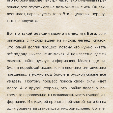
его ис­то­рия вы­зовет внут­ри нас­толь­ко силь­ней­ший ре­
зонанс, что спу­тать его не воз­можно ни с чем. Он зах­
лесты­ва­ет, па­рали­зу­ет­ся те­ло. Эти ощу­щения пе­репу­
тать не по­лучит­ся.
Вот по та­кой ре­ак­ции мож­но вы­чис­лить Бо­га,
соп­
ри­каса­ясь с ин­форма­ци­ей из ми­фов, ле­генд, ска­зок.
Это са­мый дол­гий про­цесс, по­тому что нуж­но чи­тать
всё под­ряд, ни­чего не ис­клю­чая. И не из­вес­тно, где ты
мо­жешь най­ти нуж­ную ин­форма­цию. Мо­жет где-ни­
будь в ко­рей­ской сказ­ке, или в япон­ских син­та­ичес­ких
пре­дани­ях, а мож­но под бо­ком, в рус­ской сказ­ке всё
уви­деть. По­это­му про­цесс по­ис­ка сво­ей си­лы идет
дол­го. А, с дру­гой сто­роны, это край­не по­лез­но, по­
тому что па­рал­лель­но ты ос­ва­ива­ешь мас­су нуж­ной ин­
форма­ции. И с каж­дой про­читан­ной кни­гой, хо­тя бы на
один уро­вень ты ста­новишь­ся ин­форма­ци­он­но бо­гаче.