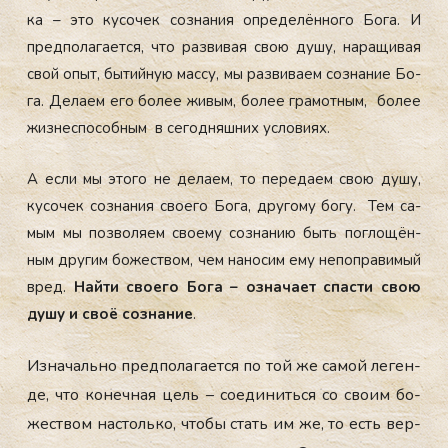
ка – это ку­сочек соз­на­ния оп­ре­делён­но­го Бо­га. И
пред­по­лага­ет­ся, что раз­ви­вая свою ду­шу, на­ращи­вая
свой опыт, бы­тий­ную мас­су, мы раз­ви­ва­ем соз­на­ние Бо­
га. Де­ла­ем его бо­лее жи­вым, бо­лее гра­мот­ным, бо­лее
жиз­неспо­соб­ным в се­год­няшних ус­ло­ви­ях.
А ес­ли мы это­го не де­ла­ем, то пе­реда­ем свою ду­шу,
ку­сочек соз­на­ния сво­его Бо­га, дру­гому бо­гу. Тем са­
мым мы поз­во­ля­ем сво­ему соз­на­нию быть пог­ло­щён­
ным дру­гим бо­жес­твом, чем на­носим ему не­поп­ра­вимый
вред.
Най­ти сво­его Бо­га – оз­на­ча­ет спас­ти свою
ду­шу и своё соз­на­ние
.
Из­на­чаль­но пред­по­лага­ет­ся по той же са­мой ле­ген­
де, что ко­неч­ная цель – со­еди­нить­ся со сво­им бо­
жес­твом нас­толь­ко, что­бы стать им же, то есть вер­