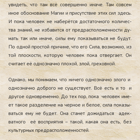
уви­деть, что там всё со­вер­шенно ина­че. Там сов­сем
иное обос­но­вание Ма­гии и при­сутс­твие этих сил здесь.
И по­ка че­ловек не на­берёт­ся дос­та­точ­но­го ко­личес­
тва зна­ний, не из­ба­вит­ся от пред­распо­ложен­ности ду­
мать так или ина­че, си­лы ему по­казы­вать­ся не бу­дут.
По од­ной прос­той при­чине, что его Си­ла, воз­можно, из
той плос­кости, ко­торую че­ловек по­ка от­верга­ет. Он
счи­та­ет её од­нознач­но пло­хой, злой, гре­хов­ной.
Од­на­ко, мы по­нима­ем, что ни­чего од­нознач­но зло­го и
од­нознач­но доб­ро­го не су­щес­тву­ет. Всё есть и то и
дру­гое од­новре­мен­но. До тех пор, по­ка че­ловек име­
ет та­кое раз­де­ление на чер­ное и бе­лое, си­ла по­казы­
вать­ся ему не бу­дет. Она ста­нет до­жидать­ся адек­
ватно­го её вос­при­ятия – та­кой, ка­кая она есть, без
куль­тур­ных пред­распо­ложен­ностей.