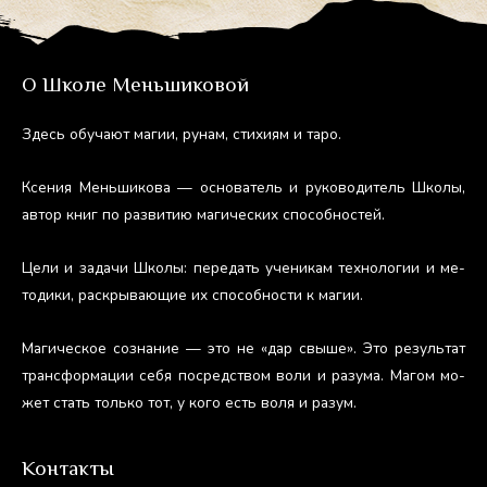
О Школе Меньшиковой
Здесь обу­ча­ют ма­гии, ру­нам, сти­хи­ям и та­ро.
Ксе­ния Мень­ши­кова — ос­но­ватель и ру­ково­дитель Шко­лы,
ав­тор книг по раз­ви­тию ма­гичес­ких спо­соб­ностей.
Це­ли и за­дачи Шко­лы: пе­редать уче­никам тех­но­логии и ме­
тоди­ки, рас­кры­ва­ющие их спо­соб­ности к ма­гии.
Ма­гичес­кое соз­на­ние — это не «дар свы­ше». Это ре­зуль­тат
тран­сфор­ма­ции се­бя пос­редс­твом во­ли и ра­зума. Ма­гом мо­
жет стать толь­ко тот, у ко­го есть во­ля и ра­зум.
Контакты