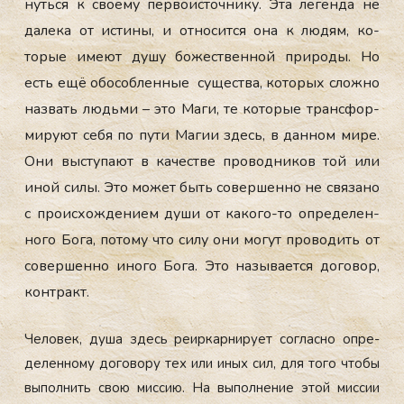
нуть­ся к сво­ему пер­во­ис­точни­ку. Эта ле­ген­да не
да­лека от ис­ти­ны, и от­но­сит­ся она к лю­дям, ко­
торые име­ют ду­шу бо­жес­твен­ной при­роды. Но
есть ещё обо­соб­ленные су­щес­тва, ко­торых слож­но
наз­вать людь­ми – это Ма­ги, те ко­торые тран­сфор­
ми­ру­ют се­бя по пу­ти Ма­гии здесь, в дан­ном ми­ре.
Они выс­ту­па­ют в ка­чес­тве про­вод­ни­ков той или
иной си­лы. Это мо­жет быть со­вер­шенно не свя­зано
с про­ис­хожде­ни­ем ду­ши от ка­кого-то оп­ре­делен­
но­го Бо­га, по­тому что си­лу они мо­гут про­водить от
со­вер­шенно ино­го Бо­га. Это на­зыва­ет­ся до­говор,
кон­тракт.
Че­ловек, ду­ша здесь ре­ир­карни­ру­ет сог­ласно оп­ре­
делен­но­му до­гово­ру тех или иных сил, для то­го что­бы
вы­пол­нить свою мис­сию. На вы­пол­не­ние этой мис­сии