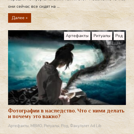
они сейчас все сидят на ...
Далее »
Артефакты
Ритуалы
Род
Фотографии в наследство. Что с ними делать
и почему это важно?
Артефакты
,
МВИО
,
Ритуалы
,
Род
,
Факультет Ad Lib