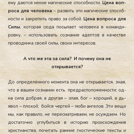
ему да­ют­ся не­кие ма­гичес­кие спо­соб­ности.
Це­на воп­
ро­са для че­лове­ка
– раз­вить эти ма­гичес­кие спо­соб­
ности и зак­ре­пить пра­во за со­бой.
Це­на воп­ро­са для
Си­лы
, ко­торая сю­да по­сыла­ет че­лове­ка в ко­ман­ди­
ров­ку, – ис­поль­зо­вать соз­на­ние адеп­тов в ка­чес­тве
про­вод­ни­ка сво­ей си­лы, сво­их ин­те­ресов.
А что же эта за сила? И почему она не
открывается?
До оп­ре­делён­но­го мо­мен­та она не от­кры­ва­ет­ся, зная,
что в ва­шем соз­на­нии есть пред­распо­ложен­ности: од­
на си­ла доб­рая, а дру­гая – злая, бог – хо­роший, а дь­
явол – пло­хой; бой­ся чер­тей – лю­би ан­ге­лов. Эти ве­щи
мы, как пра­вило, не пе­рес­матри­ва­ем, не осуж­да­ем. Но
дос­та­точ­но уг­лу­бить­ся в ис­то­рию про­ис­хожде­ния
хрис­ти­анс­тва, по­читать ран­ние гнос­ти­чес­кие тек­сты и