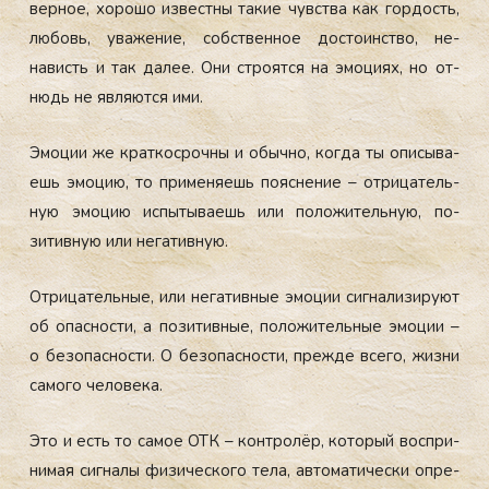
вер­ное, хо­рошо из­вес­тны та­кие чувс­тва как гор­дость,
лю­бовь, ува­жение, собс­твен­ное дос­то­инс­тво, не­
нависть и так да­лее. Они стро­ят­ся на эмо­ци­ях, но от­
нюдь не яв­ля­ют­ся ими.
Эмо­ции же крат­косроч­ны и обыч­но, ког­да ты опи­сыва­
ешь эмо­цию, то при­меня­ешь по­яс­не­ние – от­ри­цатель­
ную эмо­цию ис­пы­тыва­ешь или по­ложи­тель­ную, по­
зитив­ную или не­гатив­ную.
От­ри­цатель­ные, или не­гатив­ные эмо­ции сиг­на­лизи­ру­ют
об опас­ности, а по­зитив­ные, по­ложи­тель­ные эмо­ции –
о бе­зопас­ности. О бе­зопас­ности, преж­де все­го, жиз­ни
са­мого че­лове­ка.
Это и есть то са­мое ОТК – кон­тро­лёр, ко­торый вос­при­
нимая сиг­на­лы фи­зичес­ко­го те­ла, ав­то­мати­чес­ки оп­ре­