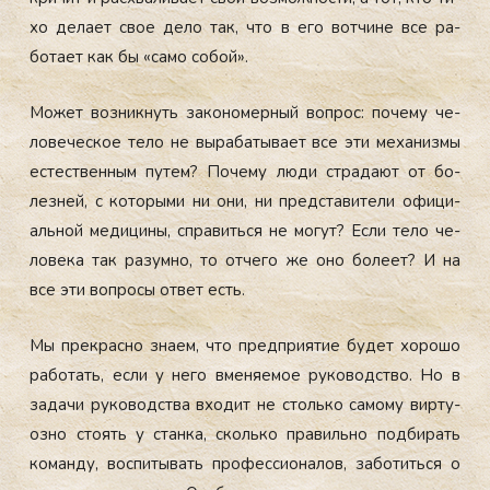
хо де­ла­ет свое де­ло так, что в его вот­чи­не все ра­
бота­ет как бы «са­мо со­бой».
Мо­жет воз­никнуть за­коно­мер­ный воп­рос: по­чему че­
лове­чес­кое те­ло не вы­раба­тыва­ет все эти ме­ханиз­мы
ес­тес­твен­ным пу­тем? По­чему лю­ди стра­да­ют от бо­
лез­ней, с ко­торы­ми ни они, ни пред­ста­вите­ли офи­ци­
аль­ной ме­дици­ны, спра­вить­ся не мо­гут? Ес­ли те­ло че­
лове­ка так ра­зум­но, то от­че­го же оно бо­ле­ет? И на
все эти воп­ро­сы от­вет есть.
Мы прек­расно зна­ем, что пред­при­ятие бу­дет хо­рошо
ра­ботать, ес­ли у не­го вме­ня­емое ру­ководс­тво. Но в
за­дачи ру­ководс­тва вхо­дит не столь­ко са­мому вир­ту­
оз­но сто­ять у стан­ка, сколь­ко пра­виль­но под­би­рать
ко­ман­ду, вос­пи­тывать про­фес­си­она­лов, за­ботить­ся о