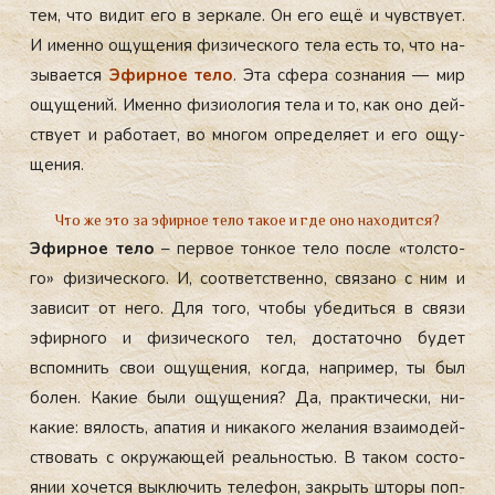
тем, что ви­дит его в зер­ка­ле. Он его ещё и чувс­тву­ет.
И имен­но ощу­щения фи­зичес­ко­го те­ла есть то, что на­
зыва­ет­ся
Эфир­ное те­ло
. Эта сфе­ра соз­на­ния — мир
ощу­щений. Имен­но фи­зи­оло­гия те­ла и то, как оно дей­
ству­ет и ра­бота­ет, во мно­гом оп­ре­деля­ет и его ощу­
щения.
Что же это за эфирное тело такое и где оно находится?
Эфир­ное те­ло
– пер­вое тон­кое те­ло пос­ле «тол­сто­
го» фи­зичес­ко­го. И, со­от­ветс­твен­но, свя­зано с ним и
за­висит от не­го. Для то­го, что­бы убе­дить­ся в свя­зи
эфир­но­го и фи­зичес­ко­го тел, дос­та­точ­но бу­дет
вспом­нить свои ощу­щения, ког­да, нап­ри­мер, ты был
бо­лен. Ка­кие бы­ли ощу­щения? Да, прак­ти­чес­ки, ни­
какие: вя­лость, апа­тия и ни­како­го же­лания вза­имо­дей­
ство­вать с ок­ру­жа­ющей ре­аль­ностью. В та­ком сос­то­
янии хо­чет­ся вык­лю­чить те­лефон, зак­рыть што­ры поп­