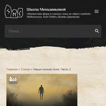
Перейти
к
содержимому
Search
Search Button
for:
Главная
Статьи
Наши тонкие тела. Часть 1