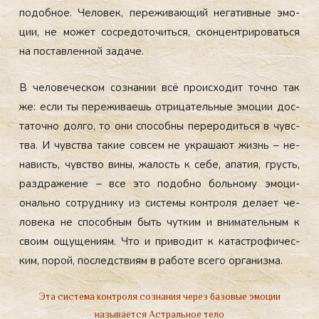
по­доб­ное. Че­ловек, пе­режи­ва­ющий не­гатив­ные эмо­
ции, не мо­жет сос­ре­дото­чить­ся, скон­цен­три­ровать­ся
на пос­тавлен­ной за­даче.
В че­лове­чес­ком соз­на­нии всё про­ис­хо­дит точ­но так
же: ес­ли ты пе­режи­ва­ешь от­ри­цатель­ные эмо­ции дос­
та­точ­но дол­го, то они спо­соб­ны пе­реро­дить­ся в чувс­
тва. И чувс­тва та­кие сов­сем не ук­ра­ша­ют жизнь – не­
нависть, чувс­тво ви­ны, жа­лость к се­бе, апа­тия, грусть,
раз­дра­жение – все это по­доб­но боль­но­му эмо­ци­
ональ­но сот­рудни­ку из сис­те­мы кон­тро­ля де­ла­ет че­
лове­ка не спо­соб­ным быть чут­ким и вни­матель­ным к
сво­им ощу­щени­ям. Что и при­водит к ка­тас­тро­фичес­
ким, по­рой, пос­ледс­тви­ям в ра­боте все­го ор­га­низ­ма.
Эта система контроля сознания через базовые эмоции
называется Астральное тело