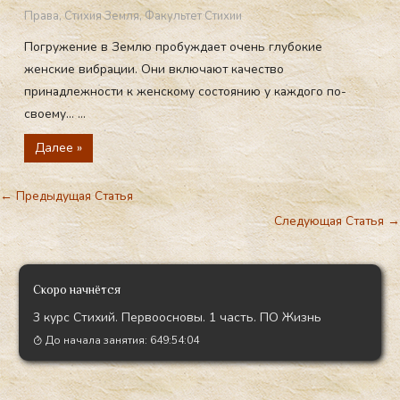
Права
,
Стихия Земля
,
Факультет Стихии
Погружение в Землю пробуждает очень глубокие
женские вибрации. Они включают качество
принадлежности к женскому состоянию у каждого по-
своему… ...
Далее »
←
Предыдущая Статья
Следующая Статья
→
Скоро начнётся
3 курс Стихий. Первоосновы. 1 часть. ПО Жизнь
До начала занятия:
649:54:03