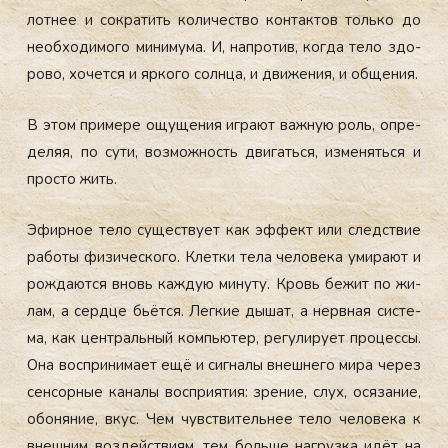
лотнее и сок­ра­тить ко­личес­тво кон­тактов толь­ко до
не­об­хо­димо­го ми­ниму­ма. И, нап­ро­тив, ког­да те­ло здо­
рово, хо­чет­ся и яр­ко­го сол­нца, и дви­жения, и об­ще­ния.
В этом при­мере ощу­щения иг­ра­ют важ­ную роль, оп­ре­
деляя, по су­ти, воз­можность дви­гать­ся, из­ме­нять­ся и
прос­то жить.
Эфир­ное те­ло су­щес­тву­ет как эф­фект или следс­твие
ра­боты фи­зичес­ко­го. Клет­ки те­ла че­лове­ка уми­ра­ют и
рож­да­ют­ся вновь каж­дую ми­нуту. Кровь бе­жит по жи­
лам, а сер­дце бь­ёт­ся. Лег­кие ды­шат, а нер­вная сис­те­
ма, как цен­траль­ный компь­ютер, ре­гули­ру­ет про­цес­сы.
Она вос­при­нима­ет ещё и сиг­на­лы внеш­не­го ми­ра че­рез
сен­сорные ка­налы вос­при­ятия: зре­ние, слух, ося­зание,
обо­няние, вкус. Чем чувс­тви­тель­нее те­ло че­лове­ка к
внеш­ним воз­дей­стви­ям, тем боль­ше наг­рузка идёт на