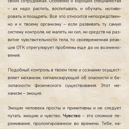
сво­их сот­рудни­ках. Осо­бен­но о хо­роших спе­ци­алис­тах
– их на­до рас­тить, вос­пи­тывать и обу­чать, мо­тиви­
ровать и по­ощ­рять. Всё это от­но­сит­ся не­пос­редс­твен­
но и к тво­ему ор­га­низ­му – ес­ли раз­ви­вать ту са­мую
сис­те­му кон­тро­ля, не жа­леть ни сил, ни средств на раз­
ви­тие чувс­тви­тель­нос­ти те­ла, то сво­ев­ре­мен­ная ре­ак­
ция ОТК от­ре­гули­ру­ет проб­ле­мы еще до их воз­никно­
вения.
По­доб­ный кон­троль в тво­ем те­ле и соз­на­нии осу­щест­
вля­ет ме­ханизм, сиг­на­лизи­ру­ющий об опас­ности и бе­
зопас­ности фи­зичес­ко­го су­щес­тво­вания. Этот ме­
ханизм – эмо­ция.
Эмо­ции че­лове­ка прос­ты и при­митив­ны и не сле­ду­ет
пу­тать эмо­цию и чувс­тво.
Чувс­тво
– это слож­ное пе­
режи­вание, про­лон­ги­рован­ное во вре­мени. Те­бе, на­