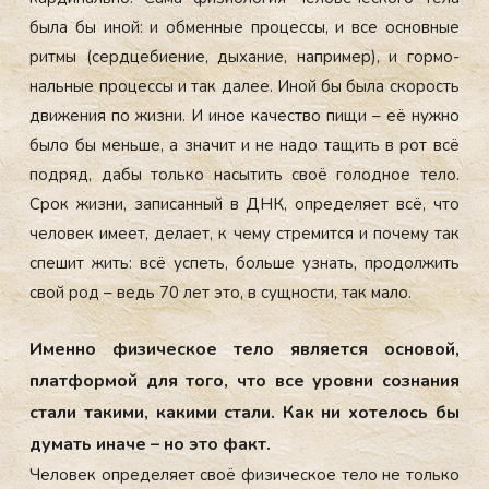
бы­ла бы иной: и об­менные про­цес­сы, и все ос­новные
рит­мы (сер­дце­би­ение, ды­хание, нап­ри­мер), и гор­мо­
наль­ные про­цес­сы и так да­лее. Иной бы бы­ла ско­рость
дви­жения по жиз­ни. И иное ка­чес­тво пи­щи – её нуж­но
бы­ло бы мень­ше, а зна­чит и не на­до та­щить в рот всё
под­ряд, да­бы толь­ко на­сытить своё го­лод­ное те­ло.
Срок жиз­ни, за­писан­ный в ДНК, оп­ре­деля­ет всё, что
че­ловек име­ет, де­ла­ет, к че­му стре­мит­ся и по­чему так
спе­шит жить: всё ус­петь, боль­ше уз­нать, про­дол­жить
свой род – ведь 70 лет это, в сущ­ности, так ма­ло.
Имен­но фи­зичес­кое те­ло яв­ля­ет­ся ос­но­вой,
плат­формой для то­го, что все уров­ни соз­на­ния
ста­ли та­кими, ка­кими ста­ли. Как ни хо­телось бы
ду­мать ина­че – но это факт.
Че­ловек оп­ре­деля­ет своё фи­зичес­кое те­ло не толь­ко