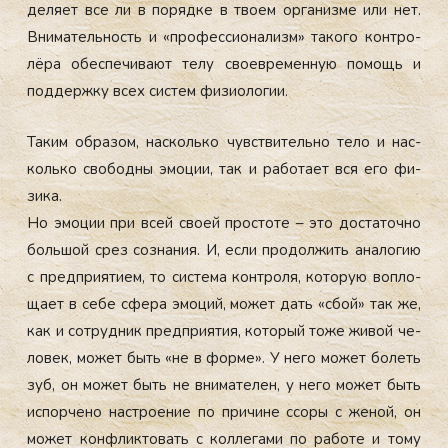
деля­ет все ли в по­ряд­ке в тво­ем ор­га­низ­ме или нет.
Вни­матель­ность и «про­фес­си­она­лизм» та­кого кон­тро­
лёра обес­пе­чива­ют те­лу сво­ев­ре­мен­ную по­мощь и
под­дер­жку всех сис­тем фи­зи­оло­гии.
Та­ким об­ра­зом, нас­коль­ко чувс­тви­тель­но те­ло и нас­
коль­ко сво­бод­ны эмо­ции, так и ра­бота­ет вся его фи­
зика.
Но эмо­ции при всей сво­ей прос­то­те – это дос­та­точ­но
боль­шой срез соз­на­ния. И, ес­ли про­дол­жить ана­логию
с пред­при­яти­ем, то сис­те­ма кон­тро­ля, ко­торую воп­ло­
ща­ет в се­бе сфе­ра эмо­ций, мо­жет дать «сбой» так же,
как и сот­рудник пред­при­ятия, ко­торый то­же жи­вой че­
ловек, мо­жет быть «не в фор­ме». У не­го мо­жет бо­леть
зуб, он мо­жет быть не вни­мате­лен, у не­го мо­жет быть
ис­порче­но нас­тро­ение по при­чине ссо­ры с же­ной, он
мо­жет кон­флик­то­вать с кол­ле­гами по ра­боте и то­му