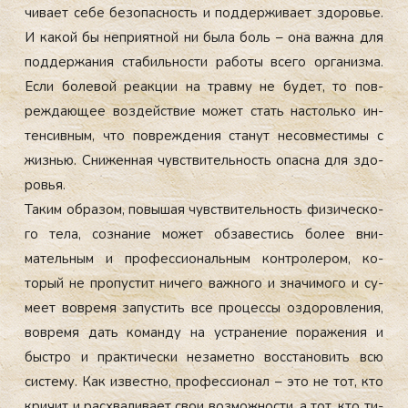
чива­ет се­бе бе­зопас­ность и под­держи­ва­ет здо­ровье.
И ка­кой бы неп­ри­ят­ной ни бы­ла боль – она важ­на для
под­держа­ния ста­биль­нос­ти ра­боты все­го ор­га­низ­ма.
Ес­ли бо­левой ре­ак­ции на трав­му не бу­дет, то пов­
режда­ющее воз­дей­ствие мо­жет стать нас­толь­ко ин­
тенсив­ным, что пов­режде­ния ста­нут не­сов­мести­мы с
жизнью. Сни­жен­ная чувс­тви­тель­ность опас­на для здо­
ровья.
Та­ким об­ра­зом, по­вышая чувс­тви­тель­ность фи­зичес­ко­
го те­ла, соз­на­ние мо­жет об­за­вес­тись бо­лее вни­
матель­ным и про­фес­си­ональ­ным кон­тро­лером, ко­
торый не про­пус­тит ни­чего важ­но­го и зна­чимо­го и су­
ме­ет вов­ре­мя за­пус­тить все про­цес­сы оз­до­ров­ле­ния,
вов­ре­мя дать ко­ман­ду на ус­тра­нение по­раже­ния и
быс­тро и прак­ти­чес­ки не­замет­но вос­ста­новить всю
сис­те­му. Как из­вес­тно, про­фес­си­онал – это не тот, кто
кри­чит и рас­хва­лива­ет свои воз­можнос­ти, а тот, кто ти­