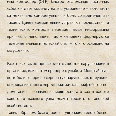
мый кон­тро­лер (ОТК) быс­тро от­сле­жива­ет ис­точник
«сбоя» и да­ет ко­ман­ду на его ус­тра­нение – вклю­ча­ют­
ся ме­ханиз­мы са­море­гуля­ции и боль со вре­менем за­
тиха­ет. Да­лее «ре­мон­тни­ки» ус­тра­ня­ют пос­ледс­твия, а
тех­ни­чес­ких кон­троль пе­реда­ет вы­ше ин­форма­цию
при­чины о не­полад­ке. Так у че­лове­ка фор­ми­ру­ют­ся
те­лес­ные зна­ния и те­лес­ный опыт – то, что ос­но­вано на
ощу­щени­ях.
Все то­же са­мое про­ис­хо­дит с лю­быми на­руше­ни­ями в
ор­га­низ­ме, как в этом при­мере с уши­бом. Мощ­ный вып­
леск бо­ли го­ворит о серь­ез­ных на­руше­ни­ях в фун­кци­
они­рова­нии тво­его «пред­при­ятия» (ава­рия), об­щее не­
домо­гание – о сни­жении мощ­ности, а от­каз в ра­боте
ка­кого-то важ­но­го уз­ла мо­жет гро­зить ос­та­нов­кой
всей сис­те­мы.
Та­ким об­ра­зом, бла­года­ря ощу­щени­ям, те­ло обес­пе­