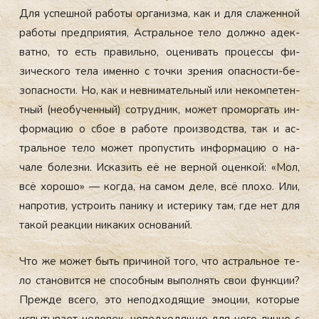
Для ус­пешной ра­боты ор­га­низ­ма, как и для сла­жен­ной
ра­боты пред­при­ятия, Ас­траль­ное те­ло дол­жно адек­
ватно, то есть пра­виль­но, оце­нивать про­цес­сы фи­
зичес­ко­го те­ла имен­но с точ­ки зре­ния опас­ности-бе­
зопас­ности. Но, как и нев­ни­матель­ный или не­ком­пе­тен­
тный (не­обу­чен­ный) сот­рудник, мо­жет про­мор­гать ин­
форма­цию о сбое в ра­боте про­из­водс­тва, так и ас­
траль­ное те­ло мо­жет про­пус­тить ин­форма­цию о на­
чале бо­лез­ни. Ис­ка­зить её не вер­ной оцен­кой: «Мол,
всё хо­рошо» — ког­да, на са­мом де­ле, всё пло­хо. Или,
нап­ро­тив, ус­тро­ить па­нику и ис­те­рику там, где нет для
та­кой ре­ак­ции ни­каких ос­но­ваний.
Что же мо­жет быть при­чиной то­го, что ас­траль­ное те­
ло ста­новит­ся не спо­соб­ным вы­пол­нять свои фун­кции?
Преж­де все­го, это не­под­хо­дящие эмо­ции, ко­торые