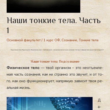
Наши тонкие тела. Часть
1
Основной факультет
/
1 курс ОФ
,
Сознание
,
Тонкие тела
Наши тонкие тела. Подсознание. Физическое тело — твой организм – это неотъемлемая часть сознания. Что такое эфирное тело такое и где находится?
Наши тонкие тела: Подсознание
Фи­зичес­кое те­ло
— твой ор­га­низм – это не­отъ­ем­ле­
мая часть соз­на­ния, как ни стран­но это зву­чит, и от то­
го, как оно фун­кци­они­ру­ет, нап­ря­мую за­висит твоя ре­
аль­ная жизнь.
Д
а­