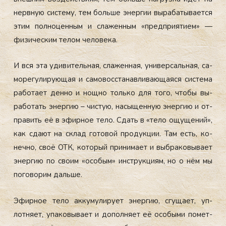
нер­вную сис­те­му, тем боль­ше энер­гии вы­раба­тыва­ет­ся
этим пол­но­цен­ным и сла­жен­ным «пред­при­яти­ем» —
фи­зичес­ким те­лом че­лове­ка.
И вся эта уди­витель­ная, сла­жен­ная, уни­вер­саль­ная, са­
море­гули­ру­ющая и са­мовос­ста­нав­ли­ва­юща­яся сис­те­ма
ра­бота­ет ден­но и нощ­но толь­ко для то­го, что­бы вы­
рабо­тать энер­гию – чис­тую, на­сыщен­ную энер­гию и от­
пра­вить её в эфир­ное те­ло. Сдать в «те­ло ощу­щений»,
как сда­ют на склад го­товой про­дук­ции. Там есть, ко­
неч­но, своё ОТК, ко­торый при­нима­ет и выб­ра­ковы­ва­ет
энер­гию по сво­им «осо­бым» инс­трук­ци­ям, но о нём мы
по­гово­рим даль­ше.
Эфир­ное те­ло ак­ку­мули­ру­ет энер­гию, сгу­ща­ет, уп­
лотня­ет, упа­ковы­ва­ет и до­пол­ня­ет её осо­быми по­мет­