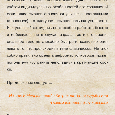
ис­пы­тыва­ет че­ловек, не­под­хо­дящие для не­го лич­но с
учё­том ин­ди­виду­аль­ных осо­бен­ностей его соз­на­ния. И
ес­ли та­кие эмо­ции ста­новят­ся для не­го пос­то­ян­ны­ми
(фо­новы­ми), то нас­ту­па­ет «эмо­ци­ональ­ная ус­та­лость».
Как ус­тавший сот­рудник не спо­собен ра­ботать быс­тро
и мо­били­зован­но в слу­чае ав­ра­ла, так и его эмо­ци­
ональ­ное те­ло не спо­соб­но быс­тро и пра­виль­но оце­
нивать то, что про­ис­хо­дит в те­ле фи­зичес­ком. Не спо­
соб­но пра­виль­но оце­нить ин­форма­цию, ко­торая мо­жет
по­мочь ему «ус­тра­нить не­полад­ку» в крат­чай­шие сро­
ки.
Про­дол­же­ние сле­ду­ет…
Из книги Меньшиковой «Хитросплетения судьбы или
в каком измерении ты живёшь»