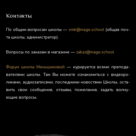
Контакты
По об­щим воп­ро­сам шко­лы —
smk@mage.school
(об­щая поч­
та шко­лы, ад­ми­нис­тра­тор).
Воп­ро­сы по за­казам в ма­гази­не —
zakaz@mage.school
Фо­рум шко­лы Мень­ши­ковой
— ку­риру­ет­ся все­ми пре­пода­
вате­лями шко­лы. Там Вы мо­жете оз­на­комить­ся с ви­де­оро­
лика­ми, а­уди­оза­пися­ми, пос­ледни­ми но­вос­тя­ми Шко­лы, ос­та­
вить свои со­об­ще­ния, от­зы­вы, по­жела­ния, за­дать вол­ну­
ющие воп­ро­сы.