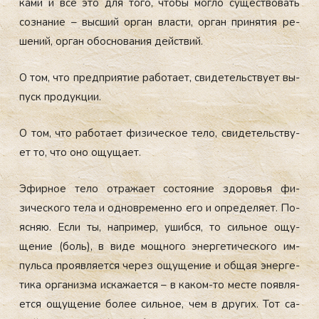
ка­ми и всё это для то­го, что­бы мог­ло су­щес­тво­вать
соз­на­ние – выс­ший ор­ган влас­ти, ор­ган при­нятия ре­
шений, ор­ган обос­но­вания дей­ствий.
О том, что пред­при­ятие ра­бота­ет, сви­детель­ству­ет вы­
пуск про­дук­ции.
О том, что ра­бота­ет фи­зичес­кое те­ло, сви­детель­ству­
ет то, что оно ощу­ща­ет.
Эфир­ное те­ло от­ра­жа­ет сос­то­яние здо­ровья фи­
зичес­ко­го те­ла и од­новре­мен­но его и оп­ре­деля­ет. По­
яс­няю. Ес­ли ты, нап­ри­мер, ушиб­ся, то силь­ное ощу­
щение (боль), в ви­де мощ­но­го энер­ге­тичес­ко­го им­
пуль­са про­яв­ля­ет­ся че­рез ощу­щение и об­щая энер­ге­
тика ор­га­низ­ма ис­ка­жа­ет­ся – в ка­ком-то мес­те по­яв­ля­
ет­ся ощу­щение бо­лее силь­ное, чем в дру­гих. Тот са­