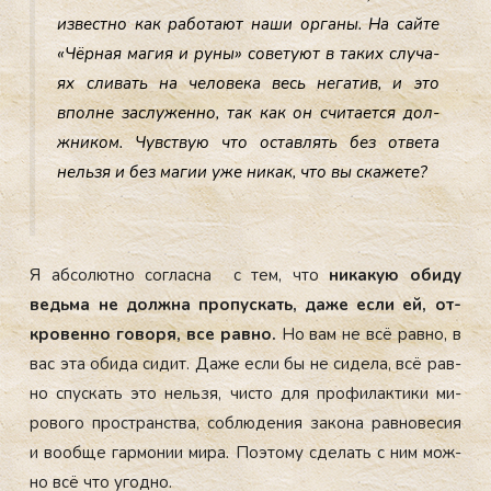
из­вес­тно как ра­бота­ют на­ши ор­га­ны. На сай­те
«Чёр­ная ма­гия и ру­ны» со­вету­ют в та­ких слу­ча­
ях сли­вать на че­лове­ка весь не­гатив, и это
впол­не зас­лу­жен­но, так как он счи­та­ет­ся дол­
жни­ком. Чувс­твую что ос­тавлять без от­ве­та
нель­зя и без ма­гии уже ни­как, что вы ска­жете?
Я аб­со­лют­но сог­ласна с тем, что
ни­какую оби­ду
ведь­ма не дол­жна про­пус­кать, да­же ес­ли ей, от­
кро­вен­но го­воря, все рав­но.
Но вам не всё рав­но, в
вас эта оби­да си­дит. Да­же ес­ли бы не си­дела, всё рав­
но спус­кать это нель­зя, чис­то для про­филак­ти­ки ми­
рово­го прос­транс­тва, соб­лю­дения за­кона рав­но­весия
и во­об­ще гар­мо­нии ми­ра. По­это­му сде­лать с ним мож­
но всё что угод­но.