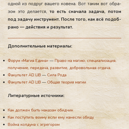
од­ной из под­руг ва­шего ко­вена. Вот та­ким вот об­ра­
зом это де­ла­ет­ся,
то есть сна­чала за­дача, по­том
под за­дачу инс­тру­мент. Пос­ле то­го, как всё по­доб­
ра­но — дей­ствия и ре­зуль­тат.
До­пол­ни­тель­ные ма­тери­алы:
Форум «Магия Едина»
—
Право на магию, специализация,
получение, передача, развитие, добровольная отдача.
Факультет AD LIB
—
Сила Рода
Факультет AD LIB
—
Общая теория магии
Ли­тера­тур­ные ис­точни­ки:
Как должен быть наказан обидчик
Как поступить воину если ему нанесли обиду
Война колдуна с эгрегором