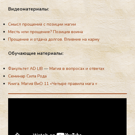
Ви­де­ома­тери­алы:
Смысл прощения с позиции магии
Месть или прощение? Позиция воина
Прощение и отдача долгов. Влияние на карму
Обу­ча­ющие ма­тери­алы:
Факультет AD LIB
—
Магия в вопросах и ответах
Семинар Сила Рода
Книга. Магия ВиО 11 «Четыре правила мага «