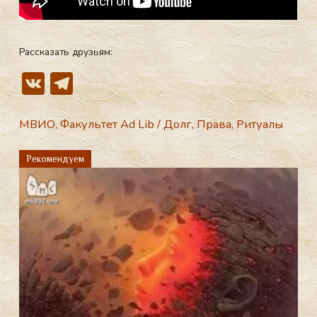
Рассказать друзьям:
V
T
K
el
e
МВИО
,
Факультет Ad Lib
/
Долг
,
Права
,
Ритуалы
gr
Рекомендуем
a
m