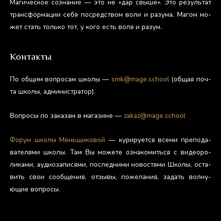
Ма­гичес­кое соз­на­ние — это не «дар свы­ше». Это ре­зуль­тат
тран­сфор­ма­ции се­бя пос­редс­твом во­ли и ра­зума. Ма­гом мо­
жет стать толь­ко тот, у ко­го есть во­ля и ра­зум.
Контакты
По об­щим воп­ро­сам шко­лы —
smk@mage.school
(об­щая поч­
та шко­лы, ад­ми­нис­тра­тор).
Воп­ро­сы по за­казам в ма­гази­не —
zakaz@mage.school
Фо­рум шко­лы Мень­ши­ковой
— ку­риру­ет­ся все­ми пре­пода­
вате­лями шко­лы. Там Вы мо­жете оз­на­комить­ся с ви­де­оро­
лика­ми, а­уди­оза­пися­ми, пос­ледни­ми но­вос­тя­ми Шко­лы, ос­та­
вить свои со­об­ще­ния, от­зы­вы, по­жела­ния, за­дать вол­ну­
ющие воп­ро­сы.