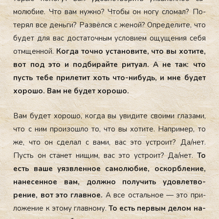
молю­бие. Что вам нуж­но? Что­бы он но­гу сло­мал? По­
терял все день­ги? Раз­вёлся с же­ной? Оп­ре­дели­те, что
бу­дет для вас дос­та­точ­ным ус­ло­ви­ем ощу­щения се­бя
от­мщен­ной.
Ког­да точ­но ус­та­нови­те, что вы хо­тите,
вот под это и под­би­рай­те ри­ту­ал. А не так: что
пусть те­бе при­летит хоть что-ни­будь, и мне бу­дет
хо­рошо. Вам не бу­дет хо­рошо.
Вам бу­дет хо­рошо, ког­да вы уви­дите сво­ими гла­зами,
что с ним про­изош­ло то, что вы хо­тите. Нап­ри­мер, то
же, что он сде­лал с ва­ми, вас это ус­тро­ит? Да/нет.
Пусть он ста­нет ни­щим, вас это ус­тро­ит? Да/нет.
То
есть ва­ше у­яз­влен­ное са­молю­бие, ос­кор­бле­ние,
на­несен­ное вам, дол­жно по­лучить удов­летво­
рение, вот это глав­ное.
А все ос­таль­ное — это при­
ложе­ние к это­му глав­но­му.
То есть пер­вым де­лом на­