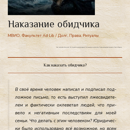
Наказание обидчика
МВИО
,
Факультет Ad Lib
/
Долг
,
Права
,
Ритуалы
.
Как наказать обидчика. Что не должна делать ведьма. Как правильно отомстить. Ритуал возвращения долга. Ковен Ведьм
Как наказать обидчика?
В своё вре­мя че­ловек на­писал и под­пи­сал под­
ложное пись­мо, то есть выс­ту­пил лжес­ви­дете­
лем и фак­ти­чес­ки ок­ле­ветал лю­дей, что при­
вело к не­гатив­ным пос­ледс­тви­ям для мо­ей
семьи. Что де­лать с этим че­лове­ком? Юри­дичес­
ки бы­ло ис­поль­зо­вано всё воз­можное, но всем