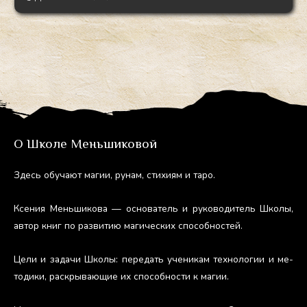
О Школе Меньшиковой
Здесь обу­ча­ют ма­гии, ру­нам, сти­хи­ям и та­ро.
Ксе­ния Мень­ши­кова — ос­но­ватель и ру­ково­дитель Шко­лы,
ав­тор книг по раз­ви­тию ма­гичес­ких спо­соб­ностей.
Це­ли и за­дачи Шко­лы: пе­редать уче­никам тех­но­логии и ме­
тоди­ки, рас­кры­ва­ющие их спо­соб­ности к ма­гии.