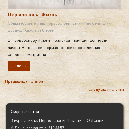
Первооснова Жизнь
Общая теория магии
,
Первоосновы
,
Стихийные силы
,
Стихия
Воздух
,
Факультет Стихии
В Первооснову Жизнь – заложен принцип ценности
жизни. Во всех ее формах, во всех проявлениях. То, как
человек, смотрит на ...
Далее »
←
Предыдущая Статья
Следующая Статья
→
Скоро начнётся
3 курс Стихий. Первоосновы. 1 часть. ПО Жизнь
До начала занятия:
610:35:56