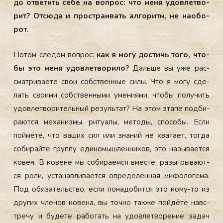
до от­ве­тить се­бе на воп­рос: что ме­ня удов­летво­
рит? От­сю­да и прос­тра­ивать ал­го­ритм, не на­обо­
рот.
По­том сле­дом воп­рос:
как я мо­гу дос­тичь то­го, что­
бы это ме­ня удов­летво­рило?
Даль­ше вы уже рас­
смат­ри­ва­ете свои собс­твен­ные си­лы. Что я мо­гу сде­
лать сво­ими собс­твен­ны­ми уме­ни­ями, что­бы по­лучить
удов­летво­ритель­ный ре­зуль­тат? На этом эта­пе под­би­
ра­ют­ся ме­ханиз­мы, ри­ту­алы, ме­тоды, спо­собы. Ес­ли
пой­мё­те, что ва­ших сил или зна­ний не хва­та­ет, тог­да
со­бирай­те груп­пу еди­номыш­ленни­ков, это на­зыва­ет­ся
ко­вен. В ко­вене мы со­бира­ем­ся вмес­те, ра­зыг­ры­ва­ют­
ся ро­ли, ус­та­нав­ли­ва­ет­ся оп­ре­делён­ная ми­фоло­гема.
Под обя­затель­ство, ес­ли по­надо­бит­ся это ко­му-то из
дру­гих чле­нов ко­вена, вы точ­но так­же пой­дё­те навс­
тре­чу и бу­дете ра­ботать на удов­летво­рение за­дач