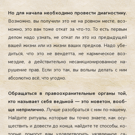
Но для на­чала не­об­хо­димо про­вес­ти ди­аг­ности­ку.
Воз­можно, вы по­лучи­ли это не на ров­ном мес­те, воз­
можно, это вам то­же от­кат за что-то. То есть пер­вым
де­лом на­до уз­нать, не от­кат ли это из пре­дыду­щей
ва­шей жиз­ни или из жиз­ни ва­ших пред­ков. На­до убе­
дить­ся, что это не вен­детта, не кар­ми­чес­кое воз­
мездие, а дей­стви­тель­но не­сан­кци­они­рован­ное на­
руше­ние прав. Ес­ли это так, вы воль­ны де­лать с ним
аб­со­лют­но всё, что угод­но.
Об­ра­щать­ся в пра­во­ох­ра­нитель­ные ор­га­ны той,
кто на­зыва­ет се­бя ведь­мой — это мо­ветон, во­об­
ще неп­ри­лич­но.
Луч­ше ра­зоб­рать­ся с ним по-на­шему.
Най­ди­те ри­ту­алы, ко­торые вы точ­но зна­ете, как осу­
щес­твить и до­вес­ти до кон­ца, най­ди­те те спо­собы, ко­
торые по­могут вам удов­летво­рить у­яз­влен­ное са­