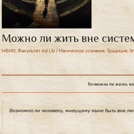
Можно ли жить вне систе
МВИО
,
Факультет Ad Lib
/
Магическое сознание
,
Традиция
,
Э
Возможна ли жизнь в
Воз­можно ли че­лове­ку, жи­вуще­му ны­не быть вне лю