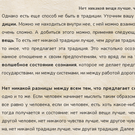
Нет никакой вещи лучше, 
Од­на­ко есть еще спо­соб не быть в тра­диции. Уточ­ним ва­шу
диции.
Мож­но не на­ходить­ся внут­ри нее, с ней мож­но вза­имо
очень слож­но. А до­бить­ся это­го мож­но, при­меняя сле­ду­ю
вещь
. То есть нет ни­какой тра­диции луч­ше, чем дру­гая тра­ди
то иное, что пред­ла­га­ет эта тра­диция. Это нас­толь­ко осоз­
нанное от­но­шение к сво­им пред­почте­ни­ям, что вряд ли на 
вол­шебное сос­то­яние соз­на­ния
, ко­торое не де­ла­ет пред­
го­сударс­тва­ми, ни меж­ду сис­те­мами, ни меж­ду ра­ботой до­рог
Нет ни­какой раз­ни­цы меж­ду всем тем, что пред­ла­га­ет с
од­но и то же. Ес­ли че­ловек на­чина­ет мыс­лить та­ким об­ра­зом,
все рав­но у че­лове­ка, ес­ли он че­ловек, есть хоть ка­кое-ни­
тог­да по­луча­ет­ся и сос­то­яние: нет ни­какой ве­щи луч­ше, ч
дру­гой че­ловек, нет ни­како­го чувс­тва луч­ше, чем дру­гое чувс
ма, нет ни­какой тра­диции луч­ше, чем дру­гая тра­диция. Да­лее