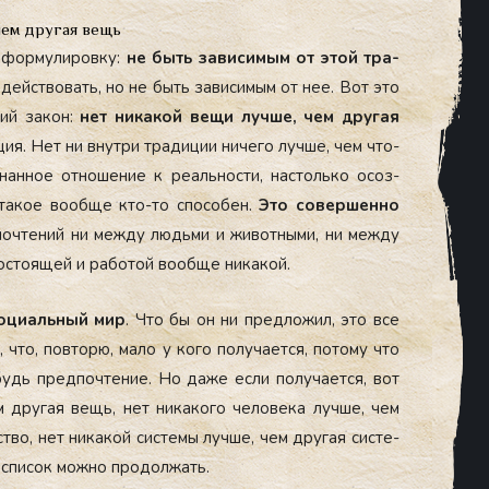
чем другая вещь
 фор­му­лиров­ку:
не быть за­виси­мым от этой тра­
­дей­ство­вать, но не быть за­виси­мым от нее. Вот это
щий за­кон:
нет ни­какой ве­щи луч­ше, чем дру­гая
ция. Нет ни внут­ри тра­диции ни­чего луч­ше, чем что-
нанное от­но­шение к ре­аль­нос­ти, нас­толь­ко осоз­
та­кое во­об­ще кто-то спо­собен.
Это со­вер­шенно
почте­ний ни меж­ду людь­ми и жи­вот­ны­ми, ни меж­ду
ос­то­ящей и ра­ботой во­об­ще ни­какой.
о­ци­аль­ный мир
. Что бы он ни пред­ло­жил, это все
 что, пов­то­рю, ма­ло у ко­го по­луча­ет­ся, по­тому что
будь пред­почте­ние. Но да­же ес­ли по­луча­ет­ся, вот
ем дру­гая вещь, нет ни­како­го че­лове­ка луч­ше, чем
­тво, нет ни­какой сис­те­мы луч­ше, чем дру­гая сис­те­
 спи­сок мож­но про­дол­жать.