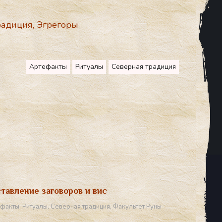
радиция
,
Эгрегоры
Артефакты
Ритуалы
Северная традиция
тавление заговоров и вис
ефакты
,
Ритуалы
,
Северная традиция
,
Факультет Руны