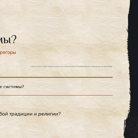
мы?
грегоры
Можно ли жить вне системы. Как жить вне системы. Как не зависеть от системы. Нет никакой вещи лучше чем другая вещь. Квантовый переход.
не системы?
­бой тра­диции и ре­лигии?