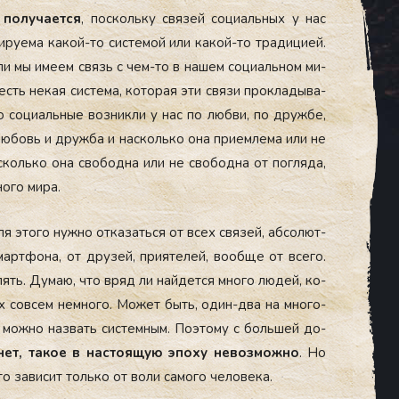
по­луча­ет­ся
, пос­коль­ку свя­зей со­ци­аль­ных у нас
ру­ема ка­кой-то сис­те­мой или ка­кой-то тра­дици­ей.
­ли мы име­ем связь с чем-то в на­шем со­ци­аль­ном ми­
есть не­кая сис­те­ма, ко­торая эти свя­зи прок­ла­дыва­
то со­ци­аль­ные воз­никли у нас по люб­ви, по друж­бе,
лю­бовь и друж­ба и нас­коль­ко она при­ем­ле­ма или не
с­коль­ко она сво­бод­на или не сво­бод­на от пог­ля­да,
о­го ми­ра.
ля это­го нуж­но от­ка­зать­ся от всех свя­зей, аб­со­лют­
мар­тфо­на, от дру­зей, при­яте­лей, во­об­ще от все­го.
лять. Ду­маю, что вряд ли най­дет­ся мно­го лю­дей, ко­
их сов­сем нем­но­го. Мо­жет быть, один-два на мно­го-
и мож­но наз­вать сис­темным. По­это­му с боль­шей до­
нет, та­кое в нас­то­ящую эпо­ху не­воз­можно
. Но
о за­висит толь­ко от во­ли са­мого че­лове­ка.