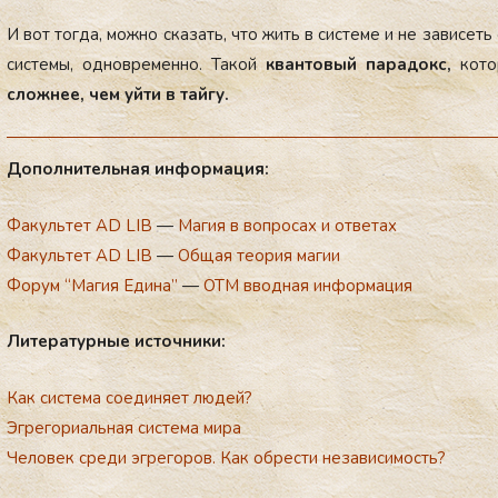
И вот тог­да, мож­но ска­зать, что жить в сис­те­ме и не за­висеть
сис­те­мы, од­новре­мен­но. Та­кой
кван­то­вый па­радокс,
ко­то
слож­нее, чем уй­ти в тай­гу.
До­пол­ни­тель­ная ин­фор­ма­ция:
Факультет AD LIB
—
Магия в вопросах и ответах
Факультет AD LIB
—
Общая теория магии
Форум “Магия Едина”
—
ОТМ вводная информация
Ли­те­ра­тур­ные ис­точ­ни­ки:
Как система соединяет людей?
Эгрегориальная система мира
Человек среди эгрегоров. Как обрести независимость?