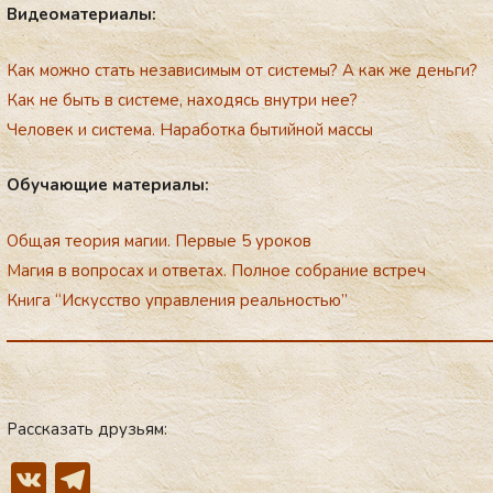
Ви­де­ома­те­ри­алы:
Как можно стать независимым от системы? А как же деньги?
Как не быть в системе, находясь внутри нее?
Человек и система. Наработка бытийной массы
Обу­ча­ющие ма­те­ри­алы:
Общая теория магии. Первые 5 уроков
Магия в вопросах и ответах. Полное собрание встреч
Книга “Искусство управления реальностью”
Рассказать друзьям:
V
T