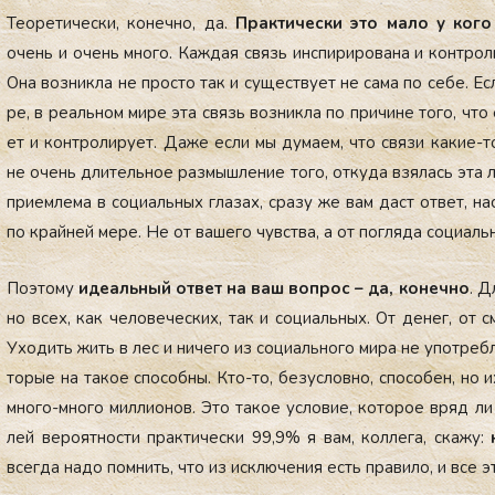
Те­оре­тичес­ки, ко­неч­но, да.
Прак­ти­чес­ки это ма­ло у ко­го 
очень и очень мно­го. Каж­дая связь ин­спи­риро­вана и кон­тро­ли
Она воз­никла не прос­то так и су­щес­тву­ет не са­ма по се­бе. Ес
ре, в ре­аль­ном ми­ре эта связь воз­никла по при­чине то­го, что 
ет и кон­тро­лиру­ет. Да­же ес­ли мы ду­ма­ем, что свя­зи ка­кие-
не очень дли­тель­ное раз­мышле­ние то­го, от­ку­да взя­лась эта 
при­ем­ле­ма в со­ци­аль­ных гла­зах, сра­зу же вам даст от­вет, на
по край­ней ме­ре. Не от ва­шего чувс­тва, а от пог­ля­да со­ци­аль­н
По­это­му
иде­аль­ный от­вет на ваш воп­рос – да, ко­неч­но
. Д
но всех, как че­лове­чес­ких, так и со­ци­аль­ных. От де­нег, от с
Ухо­дить жить в лес и ни­чего из со­ци­аль­но­го ми­ра не упот­реб
торые на та­кое спо­соб­ны. Кто-то, бе­зус­ловно, спо­собен, но 
мно­го-мно­го мил­ли­онов. Это та­кое ус­ло­вие, ко­торое вряд л
лей ве­ро­ят­ности прак­ти­чес­ки 99,9% я вам, кол­ле­га, ска­жу:
всег­да на­до пом­нить, что из ис­клю­чения есть пра­вило, и все эт