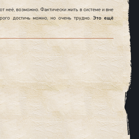
 от неё, воз­можно. Фак­ти­чес­ки жить в сис­те­ме и вне
ро­го дос­тичь мож­но, но очень труд­но.
Это ещё