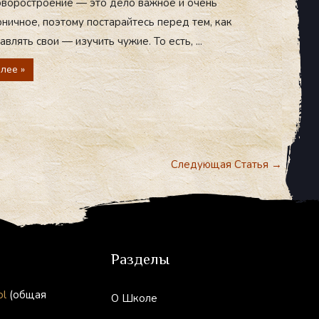
оворостроение — это дело важное и очень
ничное, поэтому постарайтесь перед тем, как
авлять свои — изучить чужие. То есть, ...
лее »
Следующая Статья
→
Разделы
ol
(общая
О Школе