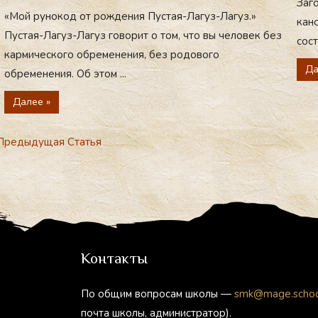
Заг
«Мой рунокод от рождения Пустая-Лагуз-Лагуз.»
кано
Пустая-Лагуз-Лагуз говорит о том, что вы человек без
сост
кармического обременения, без родового
Да
обременения. Об этом ...
Далее »
редыдущая Статья
Контакты
По общим вопросам школы —
smk@mage.scho
почта школы, администратор).