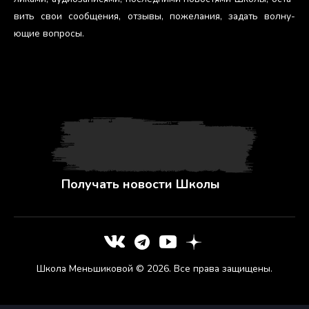
вить свои со­об­ще­ния, от­зы­вы, по­жела­ния, за­дать вол­ну­
ющие воп­ро­сы.
Получать новости Школы
Школа Меньшиковой © 2026. Все права защищены.