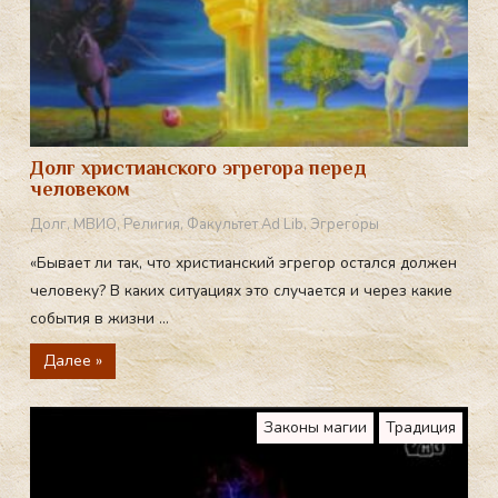
Долг христианского эгрегора перед
человеком
Долг
,
МВИО
,
Религия
,
Факультет Ad Lib
,
Эгрегоры
«Бывает ли так, что христианский эгрегор остался должен
человеку? В каких ситуациях это случается и через какие
события в жизни ...
Далее »
Законы магии
Традиция