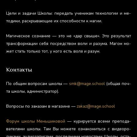
Це­ли и за­дачи Шко­лы: пе­редать уче­никам тех­но­логии и ме­
тоди­ки, рас­кры­ва­ющие их спо­соб­ности к ма­гии.
Ма­гичес­кое соз­на­ние — это не «дар свы­ше». Это ре­зуль­тат
тран­сфор­ма­ции се­бя пос­редс­твом во­ли и ра­зума. Ма­гом мо­
жет стать толь­ко тот, у ко­го есть во­ля и ра­зум.
Контакты
По об­щим воп­ро­сам шко­лы —
smk@mage.school
(об­щая поч­
та шко­лы, ад­ми­нис­тра­тор).
Воп­ро­сы по за­казам в ма­гази­не —
zakaz@mage.school
Фо­рум шко­лы Мень­ши­ковой
— ку­риру­ет­ся все­ми пре­пода­
вате­лями шко­лы. Там Вы мо­жете оз­на­комить­ся с ви­де­оро­
лика­ми, а­уди­оза­пися­ми, пос­ледни­ми но­вос­тя­ми Шко­лы, ос­та­