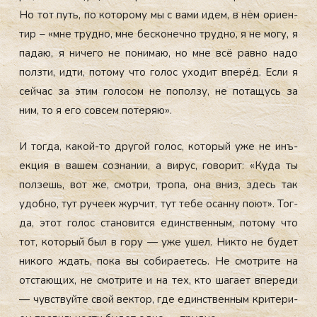
Но тот путь, по ко­торо­му мы с ва­ми идем, в нём ори­ен­
тир – «мне труд­но, мне бес­ко­неч­но труд­но, я не мо­гу, я
па­даю, я ни­чего не по­нимаю, но мне всё рав­но на­до
пол­зти, ид­ти, по­тому что го­лос ухо­дит впе­рёд. Ес­ли я
сей­час за этим го­лосом не по­пол­зу, не по­тащусь за
ним, то я его сов­сем по­теряю».
И тог­да, ка­кой-то дру­гой го­лос, ко­торый уже не инъ­
ек­ция в ва­шем соз­на­нии, а ви­рус, го­ворит: «Ку­да ты
пол­зешь, вот же, смот­ри, тро­па, она вниз, здесь так
удоб­но, тут ру­че­ек жур­чит, тут те­бе осан­ну по­ют». Тог­
да, этот го­лос ста­новит­ся единс­твен­ным, по­тому что
тот, ко­торый был в го­ру — уже ушел. Ник­то не бу­дет
ни­кого ждать, по­ка вы со­бира­етесь. Не смот­ри­те на
от­ста­ющих, не смот­ри­те и на тех, кто ша­га­ет впе­реди
— чувс­твуй­те свой век­тор, где единс­твен­ным кри­тери­