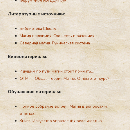
Форум «МАГИЯ ЕДИНА»
Ли­тера­тур­ные ис­точни­ки:
Библиотека Школы
Магия и алхимия. Схожесть и различия
Северная магия. Руническая система
Ви­де­ома­тери­алы:
Ма­гичес­кий путь
Идущим по пути магии стоит помнить…
ОТМ — Общая Теория Магии. О чем этот курс?
Обу­ча­ющие ма­тери­алы:
Полное собрание встреч. Магия в вопросах и
ответах
Книга. Искусство управления реальностью