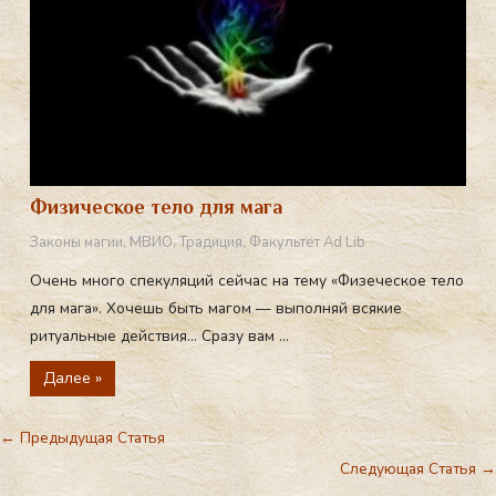
Физическое тело для мага
Законы магии
,
МВИО
,
Традиция
,
Факультет Ad Lib
Очень много спекуляций сейчас на тему «Физеческое тело
для мага». Хочешь быть магом — выполняй всякие
ритуальные действия… Сразу вам ...
Далее »
←
Предыдущая Статья
Следующая Статья
→