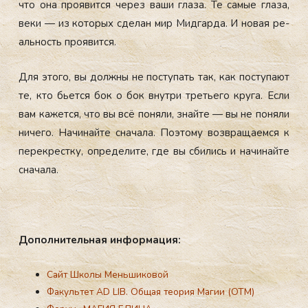
что она про­явит­ся че­рез ва­ши гла­за. Те са­мые гла­за,
ве­ки — из ко­торых сде­лан мир Мид­гарда. И но­вая ре­
аль­ность про­явит­ся.
Для это­го, вы дол­жны не пос­ту­пать так, как пос­ту­па­ют
те, кто бь­ет­ся бок о бок внут­ри треть­его кру­га. Ес­ли
вам ка­жет­ся, что вы всё по­няли, знай­те — вы не по­няли
ни­чего. На­чинай­те сна­чала. По­это­му воз­вра­ща­ем­ся к
пе­рек­рес­тку, оп­ре­дели­те, где вы сби­лись и на­чинай­те
сна­чала.
До­пол­ни­тель­ная ин­форма­ция:
Сайт Школы Меньшиковой
Факультет AD LIB. Общая теория Магии (ОТМ)