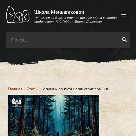
Перейти
к
содержимому
Search
Search Button
for:
Главная
Статьи
Идущим по пути магии стоит помнить…