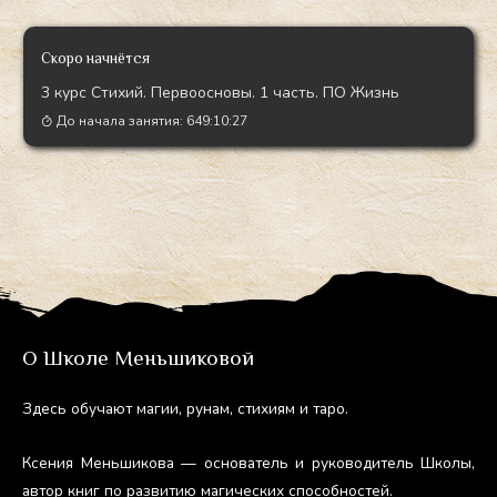
Скоро начнётся
3 курс Стихий. Первоосновы. 1 часть. ПО Жизнь
До начала занятия:
649:10:25
О Школе Меньшиковой
Здесь обу­ча­ют ма­гии, ру­нам, сти­хи­ям и та­ро.
Ксе­ния Мень­ши­кова — ос­но­ватель и ру­ково­дитель Шко­лы,
ав­тор книг по раз­ви­тию ма­гичес­ких спо­соб­ностей.