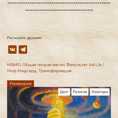
********************************************************
*************************************
Магический путь, разными дорогами, разными дорогами, разными дорогами, по пути магии стоит помнить. Ловушки на пути. Ловушки на пути
Рассказать друзьям:
V
T
K
el
e
МВИО
,
Общая теория магии
,
Факультет Ad Lib
/
Мир Мидгард
,
Трансформация
gr
a
Рекомендуем
m
Долг
Религия
Эгрегоры