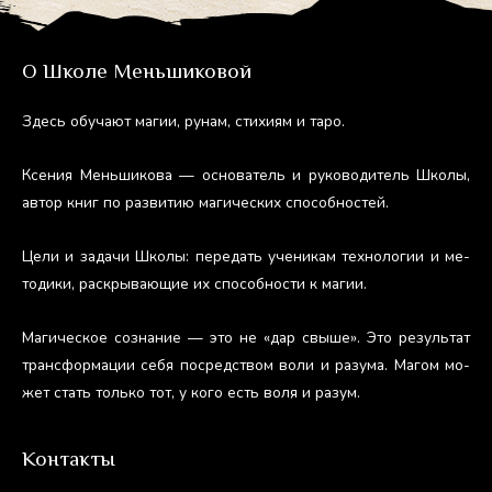
О Школе Меньшиковой
Здесь обу­ча­ют ма­гии, ру­нам, сти­хи­ям и та­ро.
Ксе­ния Мень­ши­кова — ос­но­ватель и ру­ково­дитель Шко­лы,
ав­тор книг по раз­ви­тию ма­гичес­ких спо­соб­ностей.
Це­ли и за­дачи Шко­лы: пе­редать уче­никам тех­но­логии и ме­
тоди­ки, рас­кры­ва­ющие их спо­соб­ности к ма­гии.
Ма­гичес­кое соз­на­ние — это не «дар свы­ше». Это ре­зуль­тат
тран­сфор­ма­ции се­бя пос­редс­твом во­ли и ра­зума. Ма­гом мо­
жет стать толь­ко тот, у ко­го есть во­ля и ра­зум.
Контакты