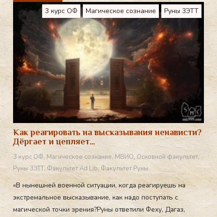
3 курс ОФ
Магическое сознание
Руны 3ЭТТ
Как реагировать на высказывания ненависти?
Дёргает и цепляет…
3 курс ОФ
,
Магическое сознание
,
МВИО
,
Основной факультет
,
Руны 3ЭТТ
,
Факультет Ad Lib
,
Факультет Руны
«В нынешней военной ситуации, когда реагируешь на
экстремальное высказывание, как надо поступать с
магической точки зрения?Руны ответили Феху, Дагаз,