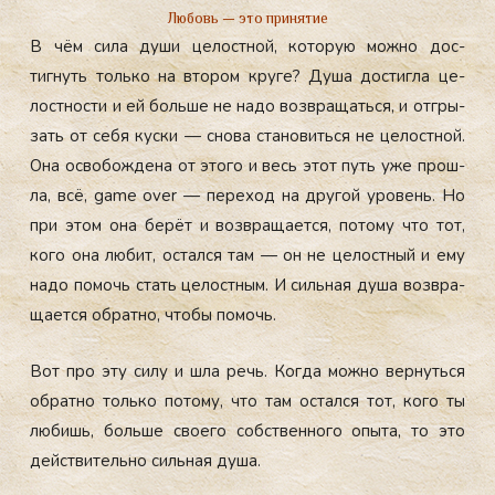
Любовь — это принятие
В чём си­ла ду­ши це­лос­тной, ко­торую мож­но дос­
тигнуть толь­ко на вто­ром кру­ге? Ду­ша дос­тигла це­
лос­тнос­ти и ей боль­ше не на­до воз­вра­щать­ся, и от­гры­
зать от се­бя кус­ки — сно­ва ста­новить­ся не це­лос­тной.
Она ос­во­бож­де­на от это­го и весь этот путь уже прош­
ла, всё, game over — пе­реход на дру­гой уро­вень. Но
при этом она бе­рёт и воз­вра­ща­ет­ся, по­тому что тот,
ко­го она лю­бит, ос­тался там — он не це­лос­тный и ему
на­до по­мочь стать це­лос­тным. И силь­ная ду­ша воз­вра­
ща­ет­ся об­ратно, что­бы по­мочь.
Вот про эту си­лу и шла речь. Ког­да мож­но вер­нуть­ся
об­ратно толь­ко по­тому, что там ос­тался тот, ко­го ты
лю­бишь, боль­ше сво­его собс­твен­но­го опы­та, то это
дей­стви­тель­но силь­ная ду­ша.