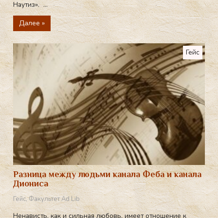
Наутиз». ...
Далее »
Гейс
Разница между людьми канала Феба и канала
Диониса
Гейс
,
Факультет Ad Lib
Ненависть, как и сильная любовь, имеет отношение к