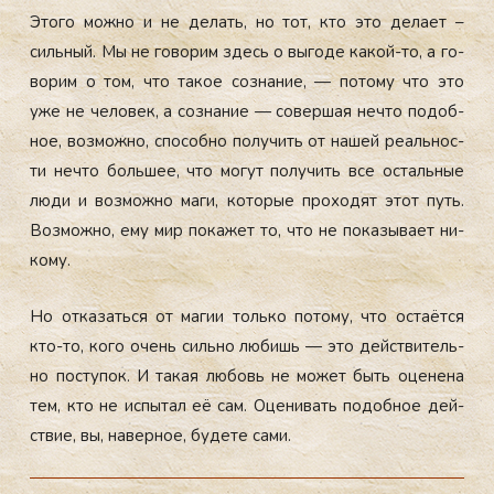
Это­го мож­но и не де­лать, но тот, кто это де­ла­ет –
силь­ный. Мы не го­ворим здесь о вы­годе ка­кой-то, а го­
ворим о том, что та­кое соз­на­ние, — по­тому что это
уже не че­ловек, а соз­на­ние — со­вер­шая неч­то по­доб­
ное, воз­можно, спо­соб­но по­лучить от на­шей ре­аль­нос­
ти неч­то боль­шее, что мо­гут по­лучить все ос­таль­ные
лю­ди и воз­можно ма­ги, ко­торые про­ходят этот путь.
Воз­можно, ему мир по­кажет то, что не по­казы­ва­ет ни­
кому.
Но от­ка­зать­ся от ма­гии толь­ко по­тому, что ос­та­ёт­ся
кто-то, ко­го очень силь­но лю­бишь — это дей­стви­тель­
но пос­ту­пок. И та­кая лю­бовь не мо­жет быть оце­нена
тем, кто не ис­пы­тал её сам. Оце­нивать по­доб­ное дей­
ствие, вы, на­вер­ное, бу­дете са­ми.