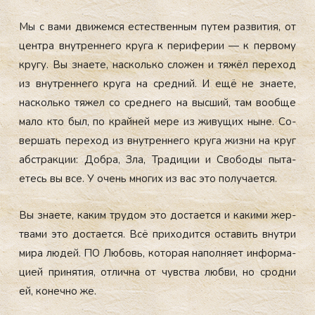
Мы с ва­ми дви­жем­ся ес­тес­твен­ным пу­тем раз­ви­тия, от
цен­тра внут­ренне­го кру­га к пе­рифе­рии — к пер­во­му
кру­гу. Вы зна­ете, нас­коль­ко сло­жен и тя­жёл пе­реход
из внут­ренне­го кру­га на сред­ний. И ещё не зна­ете,
нас­коль­ко тя­жел со сред­не­го на выс­ший, там во­об­ще
ма­ло кто был, по край­ней ме­ре из жи­вущих ны­не. Со­
вер­шать пе­реход из внут­ренне­го кру­га жиз­ни на круг
абс­трак­ции: Доб­ра, Зла, Тра­диции и Сво­боды пы­та­
етесь вы все. У очень мно­гих из вас это по­луча­ет­ся.
Вы зна­ете, ка­ким тру­дом это дос­та­ет­ся и ка­кими жер­
тва­ми это дос­та­ет­ся. Всё при­ходит­ся ос­та­вить внут­ри
ми­ра лю­дей. ПО Лю­бовь, ко­торая на­пол­ня­ет ин­форма­
ци­ей при­нятия, от­лична от чувс­тва люб­ви, но срод­ни
ей, ко­неч­но же.