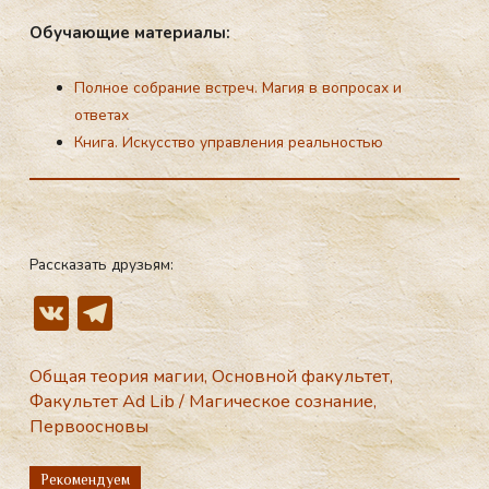
Обу­ча­ющие ма­тери­алы:
Полное собрание встреч. Магия в вопросах и
ответах
Книга. Искусство управления реальностью
Рассказать друзьям:
V
T
K
el
e
Общая теория магии
,
Основной факультет
,
Факультет Ad Lib
/
Магическое сознание
,
gr
Первоосновы
a
m
Рекомендуем