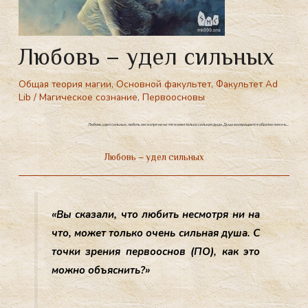
Любовь – удел сильных
Общая теория магии
,
Основной факультет
,
Факультет Ad
Lib
/
Магическое сознание
,
Первоосновы
Любовь удел сильных, любить несмотря ни на что может только сильная душа. Душа возвращается обратно помочь…
Любовь – удел сильных
«Вы ска­зали, что лю­бить нес­мотря ни на
что, мо­жет толь­ко очень силь­ная ду­ша. С
точ­ки зре­ния пер­во­ос­нов (ПО), как это
мож­но объ­яс­нить?»