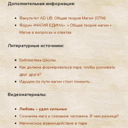
До­пол­ни­тель­ная ин­форма­ция:
Факультет AD LIB. Общая теория Магии (ОТМ)
Форум
«МАГИЯ ЕДИНА»
»
Общая теория магии
»
Магия в вопросах и ответах
Ли­тера­тур­ные ис­точни­ки:
Библиотека Школы
Как должна формироваться пара, чтобы усиливать
друг друга?
Идущим по пути магии стоит помнить…
Ви­де­ома­тери­алы:
Любoвь – удел сильных
Сознание мага и сознание человека. В чем разница?
Магическое взаимoдействие в паре