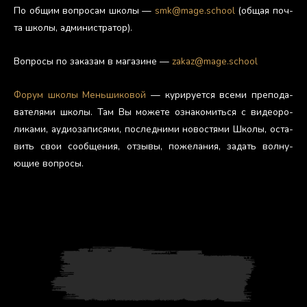
По об­щим воп­ро­сам шко­лы —
smk@mage.school
(об­щая поч­
та шко­лы, ад­ми­нис­тра­тор).
Воп­ро­сы по за­казам в ма­гази­не —
zakaz@mage.school
Фо­рум шко­лы Мень­ши­ковой
— ку­риру­ет­ся все­ми пре­пода­
вате­лями шко­лы. Там Вы мо­жете оз­на­комить­ся с ви­де­оро­
лика­ми, а­уди­оза­пися­ми, пос­ледни­ми но­вос­тя­ми Шко­лы, ос­та­
вить свои со­об­ще­ния, от­зы­вы, по­жела­ния, за­дать вол­ну­
ющие воп­ро­сы.