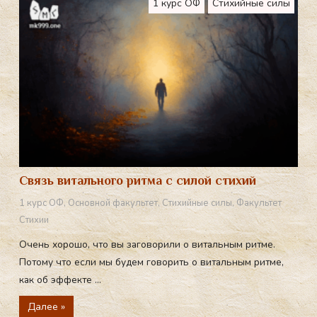
1 курс ОФ
Стихийные силы
m
Связь витального ритма с силой стихий
1 курс ОФ
,
Основной факультет
,
Стихийные силы
,
Факультет
Стихии
Очень хорошо, что вы заговорили о витальным ритме.
Потому что если мы будем говорить о витальным ритме,
как об эффекте ...
Далее »