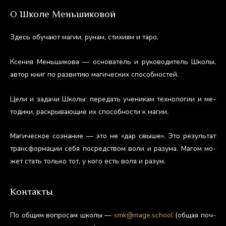
О Школе Меньшиковой
Здесь обу­ча­ют ма­гии, ру­нам, сти­хи­ям и та­ро.
Ксе­ния Мень­ши­кова — ос­но­ватель и ру­ково­дитель Шко­лы,
ав­тор книг по раз­ви­тию ма­гичес­ких спо­соб­ностей.
Це­ли и за­дачи Шко­лы: пе­редать уче­никам тех­но­логии и ме­
тоди­ки, рас­кры­ва­ющие их спо­соб­ности к ма­гии.
Ма­гичес­кое соз­на­ние — это не «дар свы­ше». Это ре­зуль­тат
тран­сфор­ма­ции се­бя пос­редс­твом во­ли и ра­зума. Ма­гом мо­
жет стать толь­ко тот, у ко­го есть во­ля и ра­зум.
Контакты
По об­щим воп­ро­сам шко­лы —
smk@mage.school
(об­щая поч­