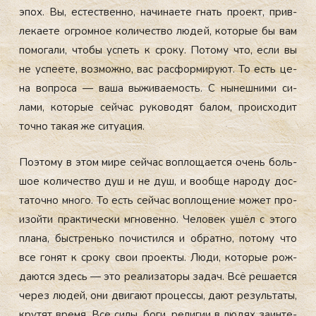
эпох. Вы, ес­тес­твен­но, на­чина­ете гнать про­ект, прив­
ле­ка­ете ог­ромное ко­личес­тво лю­дей, ко­торые бы вам
по­мога­ли, что­бы ус­петь к сро­ку. По­тому что, ес­ли вы
не ус­пе­ете, воз­можно, вас рас­форми­ру­ют. То есть це­
на воп­ро­са — ва­ша вы­жива­емость. С ны­неш­ни­ми си­
лами, ко­торые сей­час ру­ково­дят ба­лом, про­ис­хо­дит
точ­но та­кая же си­ту­ация.
По­это­му в этом ми­ре сей­час воп­ло­ща­ет­ся очень боль­
шое ко­личес­тво душ и не душ, и во­об­ще на­роду дос­
та­точ­но мно­го. То есть сей­час воп­ло­щение мо­жет про­
изой­ти прак­ти­чес­ки мгно­вен­но. Че­ловек ушёл с это­го
пла­на, быс­трень­ко по­чис­тился и об­ратно, по­тому что
все го­нят к сро­ку свои про­ек­ты. Лю­ди, ко­торые рож­
да­ют­ся здесь — это ре­али­зато­ры за­дач. Всё ре­ша­ет­ся
че­рез лю­дей, они дви­га­ют про­цес­сы, да­ют ре­зуль­та­ты,
кру­тят вре­мя. Все си­лы, бо­ги, ре­лигии в лю­дях за­ин­те­