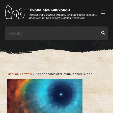
Перейти
к
содержимому
Search
Search Button
for:
Главная
Статьи
Как воплощаются души в этом мире?