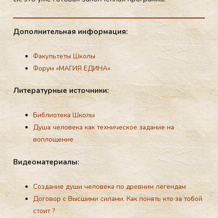
До­пол­ни­тель­ная ин­фор­ма­ция:
Факультеты Школы
Форум «МАГИЯ ЕДИНА»
Ли­те­ра­тур­ные ис­точ­ни­ки:
Библиотека Школы
Душа человека как техническое задание на
воплощение
Ви­де­ома­те­ри­алы:
Создание души человека по древним легендам
Договор с Высшими силами. Как понять кто за тобой
стоит ?