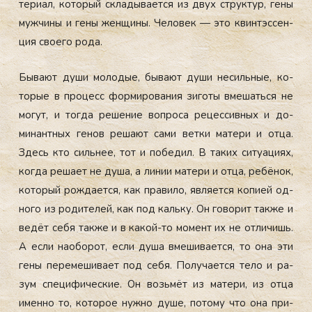
тери­ал, ко­торый скла­дыва­ет­ся из двух струк­тур, ге­ны
муж­чи­ны и ге­ны жен­щи­ны. Че­ловек — это квин­тэссен­
ция сво­его ро­да.
Бы­ва­ют ду­ши мо­лодые, бы­ва­ют ду­ши не­силь­ные, ко­
торые в про­цесс фор­ми­рова­ния зи­готы вме­шать­ся не
мо­гут, и тог­да ре­шение воп­ро­са ре­цес­сивных и до­
минан­тных ге­нов ре­ша­ют са­ми вет­ки ма­тери и от­ца.
Здесь кто силь­нее, тот и по­бедил. В та­ких си­ту­аци­ях,
ког­да ре­ша­ет не ду­ша, а ли­нии ма­тери и от­ца, ре­бёнок,
ко­торый рож­да­ет­ся, как пра­вило, яв­ля­ет­ся ко­пи­ей од­
но­го из ро­дите­лей, как под каль­ку. Он го­ворит так­же и
ве­дёт се­бя так­же и в ка­кой-то мо­мент их не от­ли­чишь.
А ес­ли на­обо­рот, ес­ли ду­ша вме­шива­ет­ся, то она эти
ге­ны пе­реме­шива­ет под се­бя. По­луча­ет­ся те­ло и ра­
зум спе­цифи­чес­кие. Он возь­мёт из ма­тери, из от­ца
имен­но то, ко­торое нуж­но ду­ше, по­тому что она при­