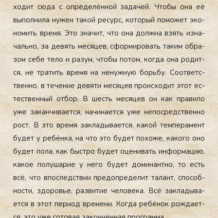
ходит сю­да с оп­ре­делён­ной за­дачей. Что­бы она её
вы­пол­ни­ла ну­жен та­кой ре­сурс, ко­торый по­может эко­
номить вре­мя. Это зна­чит, что она дол­жна взять из­на­
чаль­но, за де­вять ме­сяцев, сфор­ми­ровать та­ким об­ра­
зом се­бе те­ло и ра­зум, что­бы по­том, ког­да она ро­дит­
ся, не тра­тить вре­мя на не­нуж­ную борь­бу. Со­от­ветс­
твен­но, в те­чение де­вяти ме­сяцев про­ис­хо­дит этот ес­
тес­твен­ный от­бор. В шесть ме­сяцев он как пра­вило
уже за­кан­чи­ва­ет­ся, на­чина­ет­ся уже не­пос­редс­твен­но
рост. В это вре­мя зак­ла­дыва­ет­ся, ка­кой тем­пе­рамент
бу­дет у ре­бён­ка, на что это бу­дет по­хоже, ка­кого оно
бу­дет по­ла, как быс­тро бу­дет оце­нивать ин­форма­цию,
ка­кое по­луша­рие у не­го бу­дет до­минан­тно, то есть
всё, что впос­ледс­твии пре­доп­ре­делит та­лант, спо­соб­
ности, здо­ровье, раз­ви­тие че­лове­ка. Всё зак­ла­дыва­
ет­ся в этот пе­ри­од вре­мени. Ког­да ре­бёнок рож­да­ет­
ся, это уже го­товая за­кон­ченная прог­рамма.