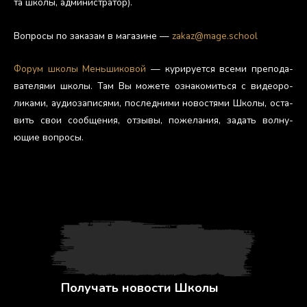
та шко­лы, ад­ми­нис­тра­тор).
Воп­ро­сы по за­казам в ма­гази­не —
zakaz@mage.school
Фо­рум шко­лы Мень­ши­ковой
— ку­риру­ет­ся все­ми пре­пода­
вате­лями шко­лы. Там Вы мо­жете оз­на­комить­ся с ви­де­оро­
лика­ми, а­уди­оза­пися­ми, пос­ледни­ми но­вос­тя­ми Шко­лы, ос­та­
вить свои со­об­ще­ния, от­зы­вы, по­жела­ния, за­дать вол­ну­
ющие воп­ро­сы.
Получать новости Школы