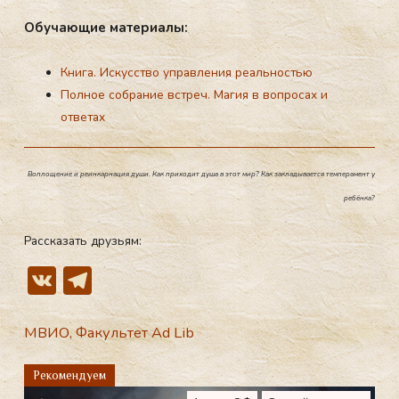
Обу­ча­ющие ма­те­ри­алы:
Книга. Искусство управления реальностью
Полное собрание встреч. Магия в вопросах и
ответах
Воплощение и реинкарнация души. Как приходит душа в этот мир? Как закладывается темперамент у
ребёнка?
Рассказать друзьям:
V
T
K
el
e
МВИО
,
Факультет Ad Lib
gr
Рекомендуем
a