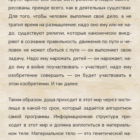
ресо­ваны, преж­де все­го, как в де­ятель­ных су­щес­твах.
Для то­го, что­бы че­ловек вы­пол­нил своё де­ло, а не
тра­тил вре­мя на раз­мышле­ние: на­до оно ему или не на­
до, су­щес­тву­ют ре­лигии, ко­торые ка­нони­чес­ки внед­
ря­ют в соз­на­ние пра­виль­ность дви­жения по пу­ти и че­
ловек не мо­жет сбить­ся с пу­ти — он вы­пол­ня­ет свою
за­дачу. На­до ему на­рожать де­тей — он на­рожа­ет, на­
до ему в вой­не по­учас­тво­вать – учас­тву­ет, на­до ему
изоб­ре­тение со­вер­шить — он бу­дет учас­тво­вать в
этом изоб­ре­тении. И так да­лее.
Та­ким об­ра­зом, ду­ша при­ходит в этот мир че­рез чис­ти­
лище в ка­кой-то срок, ко­торый за­да­ёт­ся ал­го­рит­мом
са­мой прог­раммы. Ин­форма­ци­он­ная струк­ту­ра при­
ходит в этот мир и дол­жна воп­ло­тить­ся в ма­тери­аль­
ном те­ле. Ма­тери­аль­ное те­ло — это ге­нети­чес­кий ма­