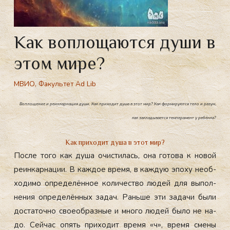
Как воплощаются души в
этом мире?
МВИО
,
Факультет Ad Lib
Воплощение и реинкарнация души. Как приходит душа в этот мир? Как формируются тело и разум,
как закладывается темперамент у ребёнка?
Как приходит душа в этот мир?
Пос­ле то­го как ду­ша очис­ти­лась, она го­това к но­вой
ре­ин­карна­ции. В каж­дое вре­мя, в каж­дую эпо­ху не­об­
хо­димо оп­ре­делён­ное ко­личес­тво лю­дей для вы­пол­
не­ния оп­ре­делён­ных за­дач. Рань­ше эти за­дачи бы­ли
дос­та­точ­но сво­еоб­разные и мно­го лю­дей бы­ло не на­
до. Сей­час опять при­ходит вре­мя «ч», вре­мя сме­ны