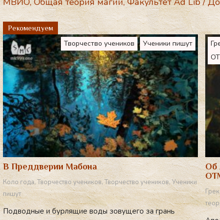
e
МВИО
,
Общая теория магии
,
Факультет Ad Lib
/
До
gr
Рекомендуем
a
Творчество учеников
Ученики пишут
Гр
m
О
В Преддверии Мабона
Об 
ОТ
Коло года
,
Творчество учеников
,
Творчество учеников
,
Ученики
Грек
пишут
теор
Подводные и бурлящие воды зовущего за грань