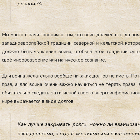
рова­ние?»
Мы мно­го с ва­ми го­ворим о том, что во­ин дол­жен всег­да пом
за­пад­но­ев­ро­пей­ской тра­диции, се­вер­ной и кель­тской, ко­тор
дол­жно быть мыш­ле­ние во­ина, что­бы в этой тра­диции су­щес
своё ми­ровоз­зре­ние или ма­гичес­кое соз­на­ние.
Для во­ина же­латель­но во­об­ще ни­каких дол­гов не иметь. По­т
прав, а для во­ина очень важ­но на­учить­ся не те­рять пра­ва, а
обя­затель­но сле­дить за ги­ги­еной сво­его энер­го­ин­форма­ци­он­
ми­ре вы­ража­ет­ся в ви­де дол­гов.
Как луч­ше зак­ры­вать дол­ги, мож­но ли вза­имо­з
взял день­га­ми, а от­дал эмо­ци­ями или взял эмо­ци­я