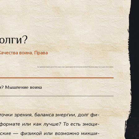
олги?
Качества воина
,
Права
Как правильно отдавать долги? Как строить своё мировоззрение или магическое сознание? Мышление воина. Каста воина. Каста воинов.
ги? Мышление воина
 точ­ки зре­ния, ба­лан­са энер­гии, долг фи­
фор­ма­те или как луч­ше? То есть эмо­ци­
ичес­кие — фи­зикой или воз­можно мик­ши­