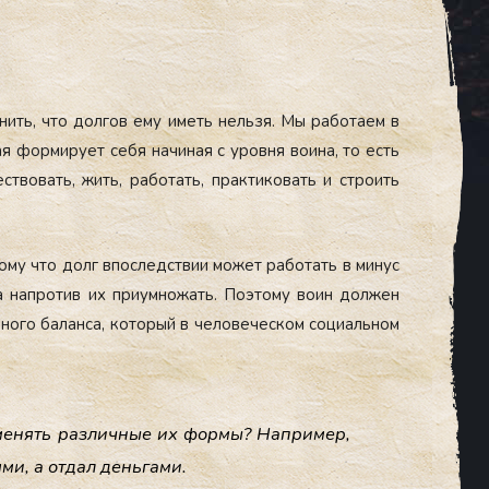
­нить, что дол­гов ему иметь нель­зя. Мы ра­бота­ем в
ая фор­ми­ру­ет се­бя на­чиная с уров­ня во­ина, то есть
­тво­вать, жить, ра­ботать, прак­ти­ковать и стро­ить
ому что долг впос­ледс­твии мо­жет ра­ботать в ми­нус
 нап­ро­тив их при­ум­но­жать. По­это­му во­ин дол­жен
но­го ба­лан­са, ко­торый в че­лове­чес­ком со­ци­аль­ном
аме­нять раз­личные их фор­мы? Нап­ри­мер,
ми, а от­дал день­га­ми.