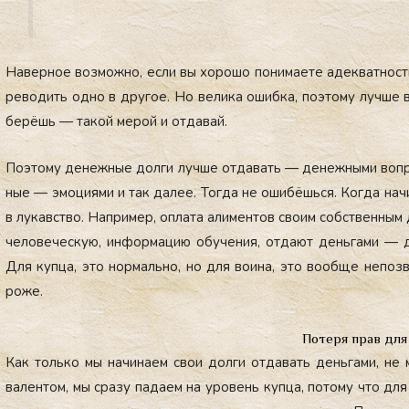
На­вер­ное воз­можно, ес­ли вы хо­рошо по­нима­ете адек­ватность
рево­дить од­но в дру­гое. Но ве­лика ошиб­ка, по­это­му луч­ше вс
бе­рёшь — та­кой ме­рой и от­да­вай.
По­это­му де­неж­ные дол­ги луч­ше от­да­вать — де­неж­ны­ми воп­
ные — эмо­ци­ями и так да­лее. Тог­да не оши­бёшь­ся. Ког­да на­ч
в лу­кавс­тво. Нап­ри­мер, оп­ла­та али­мен­тов сво­им собс­твен­ным
че­лове­чес­кую, ин­форма­цию обу­чения, от­да­ют день­га­ми — д
Для куп­ца, это нор­маль­но, но для во­ина, это во­об­ще не­поз­
роже.
Потеря прав для
Как толь­ко мы на­чина­ем свои дол­ги от­да­вать день­га­ми, не м
вален­том, мы сра­зу па­да­ем на уро­вень куп­ца, по­тому что для 