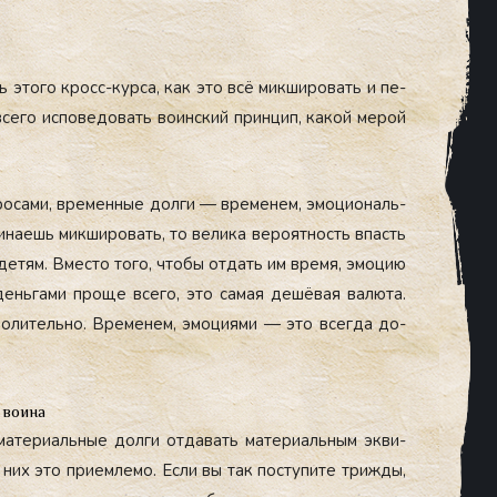
 это­го кросс-кур­са, как это всё мик­ши­ровать и пе­
е­го ис­по­ведо­вать во­ин­ский прин­цип, ка­кой ме­рой
ро­сами, вре­мен­ные дол­ги — вре­менем, эмо­ци­ональ­
ина­ешь мик­ши­ровать, то ве­лика ве­ро­ят­ность впасть
 де­тям. Вмес­то то­го, что­бы от­дать им вре­мя, эмо­цию
ень­га­ми про­ще все­го, это са­мая де­шёвая ва­люта.
во­литель­но.
Вре­менем, эмо­ци­ями — это всег­да до­
 воина
а­тери­аль­ные дол­ги от­да­вать ма­тери­аль­ным эк­ви­
них это при­ем­ле­мо. Ес­ли вы так пос­ту­пите триж­ды,