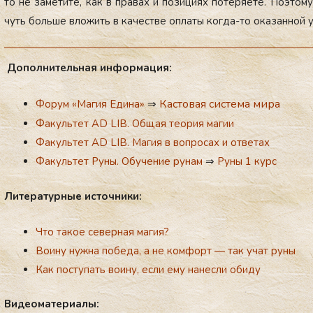
то не за­мети­те, как в пра­вах и по­зици­ях по­теря­ете. По­это­
чуть боль­ше вло­жить в ка­чес­тве оп­ла­ты ког­да-то ока­зан­ной 
До­пол­ни­тель­ная ин­фор­ма­ция:
Кастовая система мира
Форум «Магия Едина»
⇒
Факультет AD LIB. Общая теория магии
Факультет AD LIB. Магия в вопросах и ответах
Факультет Руны. Обучение рунам
⇒
Руны 1 курс
Ли­те­ра­тур­ные ис­точ­ни­ки:
Что такое северная магия?
Воину нужна победа, а не комфорт — так учат руны
Как поступать воину, если ему нанесли обиду
Ви­де­ома­те­ри­алы: