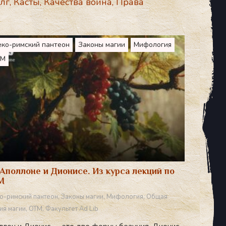
лг
,
Касты
,
Качества воина
,
Права
еко-римский пантеон
Законы магии
Мифология
ТМ
Аполлоне и Дионисе. Из курса лекций по
М
о-римский пантеон
,
Законы магии
,
Мифология
,
Общая
ия магии
,
ОТМ
,
Факультет Ad Lib