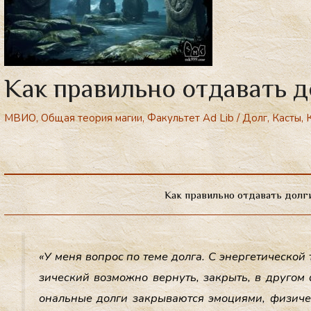
Как правильно отдавать д
МВИО
,
Общая теория магии
,
Факультет Ad Lib
/
Долг
,
Касты
,
Как правильно отдавать дол
«У ме­ня воп­рос по те­ме дол­га. С энер­ге­тичес­кой
зичес­кий воз­можно вер­нуть, зак­рыть, в дру­гом 
ональ­ные дол­ги зак­ры­ва­ют­ся эмо­ци­ями, фи­з