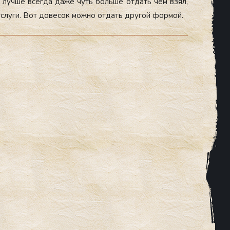
му луч­ше всег­да да­же чуть боль­ше от­дать чем взял,
ус­лу­ги. Вот до­весок мож­но от­дать дру­гой фор­мой.