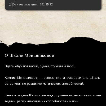
До начала занятия:
651:35:31
О Школе Меньшиковой
Здесь обу­ча­ют ма­гии, ру­нам, сти­хи­ям и та­ро.
Ксе­ния Мень­ши­кова — ос­но­ватель и ру­ково­дитель Шко­лы,
ав­тор книг по раз­ви­тию ма­гичес­ких спо­соб­ностей.
Це­ли и за­дачи Шко­лы: пе­редать уче­никам тех­но­логии и ме­
тоди­ки, рас­кры­ва­ющие их спо­соб­ности к ма­гии.