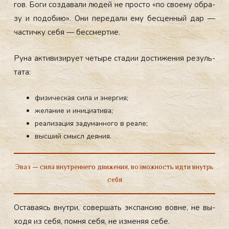
гов. Бо­ги соз­да­вали лю­дей не прос­то «по сво­ему об­ра­
зу и по­добию». Они пе­реда­ли ему бес­ценный дар —
час­тичку се­бя — бес­смер­тие.
Ру­на ак­ти­визи­ру­ет че­тыре ста­дии дос­ти­жения ре­зуль­
та­та:
Ру­на Эваз
физическая сила и энергия;
желание и инициатива;
реализация задуманного в реале;
высший смысл деяния.
Эваз — сила внутреннего движения, возможность идти внутрь
себя
Ос­та­ва­ясь внут­ри, со­вер­шать эк­спан­сию вов­не, не вы­
ходя из се­бя, пом­ня се­бя, не из­ме­няя се­бе.