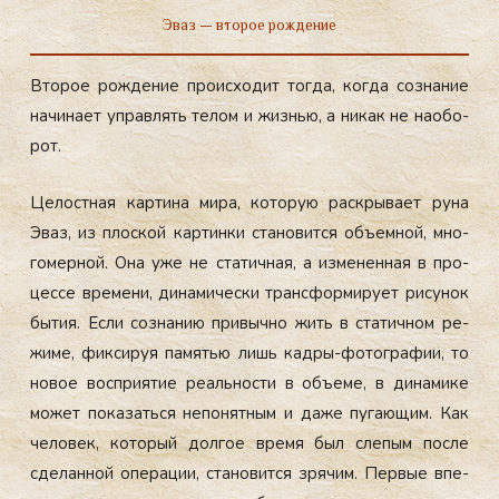
Эваз — второе рождение
Вто­рое рож­де­ние про­ис­хо­дит тог­да, ког­да соз­на­ние
на­чина­ет уп­равлять те­лом и жизнью, а ни­как не на­обо­
рот.
Це­лос­тная кар­ти­на ми­ра, ко­торую рас­кры­ва­ет ру­на
Эваз, из плос­кой кар­тинки ста­новит­ся объ­ем­ной, мно­
гомер­ной. Она уже не ста­тич­ная, а из­ме­нен­ная в про­
цес­се вре­мени, ди­нами­чес­ки тран­сфор­ми­ру­ет ри­сунок
бы­тия. Ес­ли соз­на­нию при­выч­но жить в ста­тич­ном ре­
жиме, фик­си­руя па­мятью лишь кад­ры-фо­тог­ра­фии, то
но­вое вос­при­ятие ре­аль­нос­ти в объ­еме, в ди­нами­ке
мо­жет по­казать­ся не­понят­ным и да­же пу­га­ющим. Как
че­ловек, ко­торый дол­гое вре­мя был сле­пым пос­ле
сде­лан­ной опе­рации, ста­новит­ся зря­чим. Пер­вые впе­