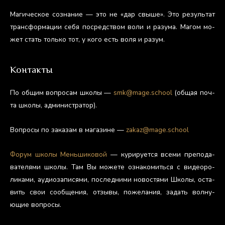
Ма­гичес­кое соз­на­ние — это не «дар свы­ше». Это ре­зуль­тат
тран­сфор­ма­ции се­бя пос­редс­твом во­ли и ра­зума. Ма­гом мо­
жет стать толь­ко тот, у ко­го есть во­ля и ра­зум.
Контакты
По об­щим воп­ро­сам шко­лы —
smk@mage.school
(об­щая поч­
та шко­лы, ад­ми­нис­тра­тор).
Воп­ро­сы по за­казам в ма­гази­не —
zakaz@mage.school
Фо­рум шко­лы Мень­ши­ковой
— ку­риру­ет­ся все­ми пре­пода­
вате­лями шко­лы. Там Вы мо­жете оз­на­комить­ся с ви­де­оро­
лика­ми, а­уди­оза­пися­ми, пос­ледни­ми но­вос­тя­ми Шко­лы, ос­та­
вить свои со­об­ще­ния, от­зы­вы, по­жела­ния, за­дать вол­ну­
ющие воп­ро­сы.