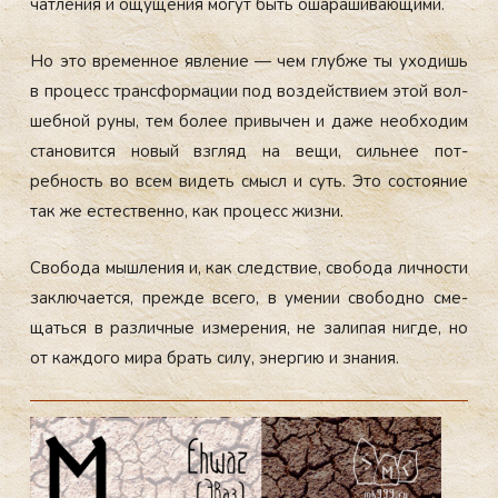
чат­ле­ния и ощу­щения мо­гут быть оша­раши­ва­ющи­ми.
Но это вре­мен­ное яв­ле­ние — чем глуб­же ты ухо­дишь
в про­цесс тран­сфор­ма­ции под воз­дей­стви­ем этой вол­
шебной ру­ны, тем бо­лее при­вычен и да­же не­об­хо­дим
ста­новит­ся но­вый взгляд на ве­щи, силь­нее пот­
ребность во всем ви­деть смысл и суть. Это сос­то­яние
так же ес­тес­твен­но, как про­цесс жиз­ни.
Сво­бода мыш­ле­ния и, как следс­твие, сво­бода лич­ности
зак­лю­ча­ет­ся, преж­де все­го, в уме­нии сво­бод­но сме­
щать­ся в раз­личные из­ме­рения, не за­липая ниг­де, но
от каж­до­го ми­ра брать си­лу, энер­гию и зна­ния.