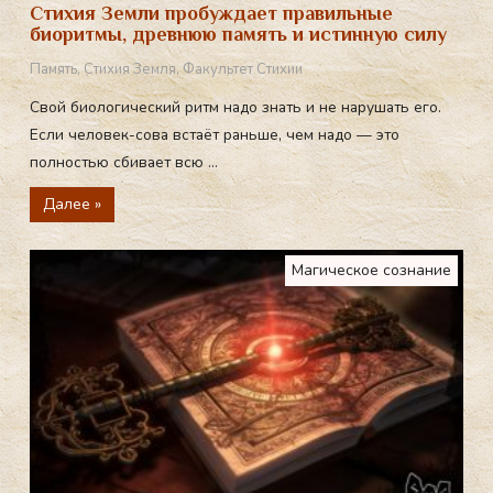
Стихия Земли пробуждает правильные
биоритмы, древнюю память и истинную силу
Память
,
Стихия Земля
,
Факультет Стихии
Свой биологический ритм надо знать и не нарушать его.
Если человек-сова встаёт раньше, чем надо — это
полностью сбивает всю ...
Далее »
Магическое сознание