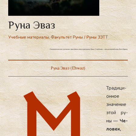
Руна Эваз
Учебные материалы
,
Факультет Руны
/
Руны 3ЭТТ
Символическое значение, трактовка, описание руны Эваз. Слейпнир — восьминогий конь бога Одина.
Руна Эваз (Ehwaz)
Тра­дици­
он­ное
зна­чение
этой ру­
ны —
Че­
ловек,