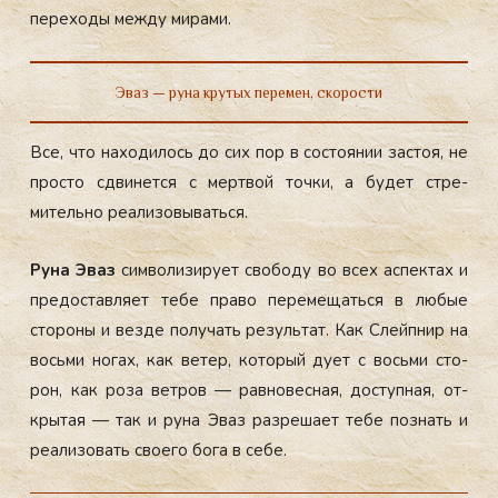
пе­рехо­ды меж­ду ми­рами.
Эваз — руна крутых перемен, скорости
Все, что на­ходи­лось до сих пор в сос­то­янии зас­тоя, не
прос­то сдви­нет­ся с мер­твой точ­ки, а бу­дет стре­
митель­но ре­али­зовы­вать­ся.
Ру­на Эваз
сим­во­лизи­ру­ет сво­боду во всех ас­пектах и
пре­дос­тавля­ет те­бе пра­во пе­реме­щать­ся в лю­бые
сто­роны и вез­де по­лучать ре­зуль­тат. Как Слей­пнир на
вось­ми но­гах, как ве­тер, ко­торый ду­ет с вось­ми сто­
рон, как ро­за вет­ров — рав­но­вес­ная, дос­тупная, от­
кры­тая — так и ру­на Эваз раз­ре­ша­ет те­бе поз­нать и
ре­али­зовать сво­его бо­га в се­бе.