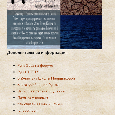
До­пол­ни­тель­ная ин­форма­ция:
Руна Эваз на форуме
Руны 3 ЭТТа
Библиотека Школы Меньшиковой
Книга-учебник по Рунам
Запись на онлайн обучение
Памятка ученикам
Как связаны Руны и Стихии
Галерея рун