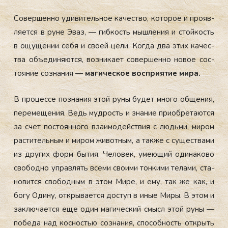
Со­вер­шенно уди­витель­ное ка­чес­тво, ко­торое и про­яв­
ля­ет­ся в ру­не Эваз, — гиб­кость мыш­ле­ния и стой­кость
в ощу­щении се­бя и сво­ей це­ли. Ког­да два этих ка­чес­
тва объ­еди­ня­ют­ся, воз­ни­ка­ет со­вер­шенно но­вое сос­
то­яние соз­на­ния —
ма­гичес­кое вос­при­ятие ми­ра.
В про­цес­се поз­на­ния этой ру­ны бу­дет мно­го об­ще­ния,
пе­реме­щения. Ведь муд­рость и зна­ние при­об­ре­та­ют­ся
за счет пос­то­ян­но­го вза­имо­дей­ствия с людь­ми, ми­ром
рас­ти­тель­ным и ми­ром жи­вот­ным, а так­же с су­щес­тва­ми
из дру­гих форм бы­тия. Че­ловек, уме­ющий оди­нако­во
сво­бод­но уп­равлять все­ми сво­ими тон­ки­ми те­лами, ста­
новит­ся сво­бод­ным в этом Ми­ре, и ему, так же как, и
бо­гу Оди­ну, от­кры­ва­ет­ся дос­туп в иные Ми­ры. В этом и
зак­лю­ча­ет­ся еще один ма­гичес­кий смысл этой ру­ны —
по­беда над кос­ностью соз­на­ния, спо­соб­ность от­крыть