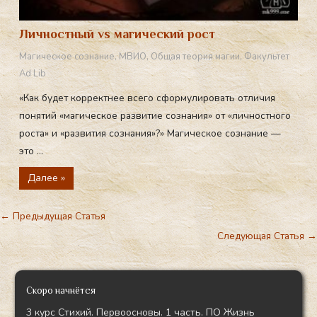
Личностный vs магический рост
Магическое сознание
,
МВИО
,
Общая теория магии
,
Факультет
Ad Lib
«Как будет корректнее всего сформулировать отличия
понятий «магическое развитие сознания» от «личностного
роста» и «развития сознания»?» Магическое сознание —
это ...
Далее »
←
Предыдущая Статья
Следующая Статья
→
Скоро начнётся
3 курс Стихий. Первоосновы. 1 часть. ПО Жизнь