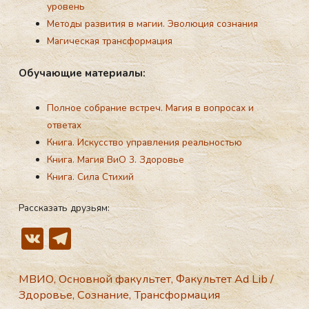
уровень
Методы развития в магии. Эволюция сознания
Магическая трансформация
Обу­ча­ющие ма­тери­алы:
Полное собрание встреч. Магия в вопросах и
ответах
Книга. Искусство управления реальностью
Книга. Магия ВиО 3. Здоровье
Книга. Сила Стихий
Рассказать друзьям:
V
T
K
el
e
МВИО
,
Основной факультет
,
Факультет Ad Lib
/
Здоровье
,
Сознание
,
Трансформация
gr