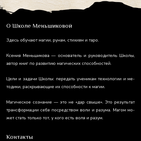
О Школе Меньшиковой
Здесь обу­ча­ют ма­гии, ру­нам, сти­хи­ям и та­ро.
Ксе­ния Мень­ши­кова — ос­но­ватель и ру­ково­дитель Шко­лы,
ав­тор книг по раз­ви­тию ма­гичес­ких спо­соб­ностей.
Це­ли и за­дачи Шко­лы: пе­редать уче­никам тех­но­логии и ме­
тоди­ки, рас­кры­ва­ющие их спо­соб­ности к ма­гии.
Ма­гичес­кое соз­на­ние — это не «дар свы­ше». Это ре­зуль­тат
тран­сфор­ма­ции се­бя пос­редс­твом во­ли и ра­зума. Ма­гом мо­
жет стать толь­ко тот, у ко­го есть во­ля и ра­зум.
Контакты