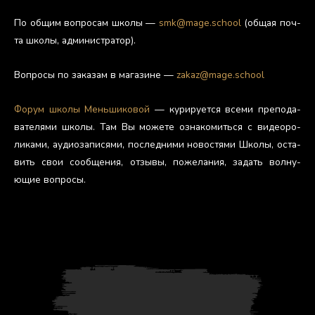
По об­щим воп­ро­сам шко­лы —
smk@mage.school
(об­щая поч­
та шко­лы, ад­ми­нис­тра­тор).
Воп­ро­сы по за­казам в ма­гази­не —
zakaz@mage.school
Фо­рум шко­лы Мень­ши­ковой
— ку­риру­ет­ся все­ми пре­пода­
вате­лями шко­лы. Там Вы мо­жете оз­на­комить­ся с ви­де­оро­
лика­ми, а­уди­оза­пися­ми, пос­ледни­ми но­вос­тя­ми Шко­лы, ос­та­
вить свои со­об­ще­ния, от­зы­вы, по­жела­ния, за­дать вол­ну­
ющие воп­ро­сы.