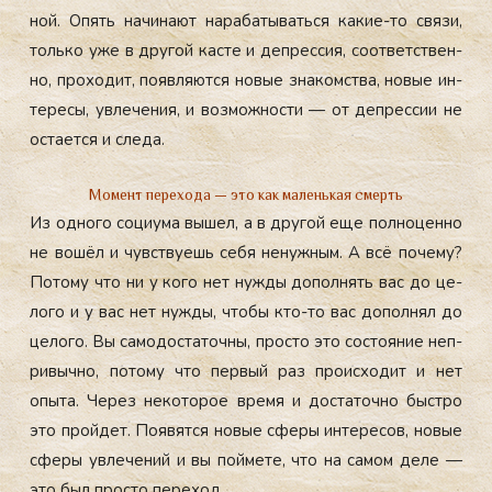
ной. Опять на­чина­ют на­раба­тывать­ся ка­кие-то свя­зи,
толь­ко уже в дру­гой кас­те и деп­рессия, со­от­ветс­твен­
но, про­ходит, по­яв­ля­ют­ся но­вые зна­комс­тва, но­вые ин­
те­ресы, ув­ле­чения, и воз­можнос­ти — от деп­рессии не
ос­та­ет­ся и сле­да.
Момент перехода — это как маленькая смерть
Из од­но­го со­ци­ума вы­шел, а в дру­гой еще пол­но­цен­но
не во­шёл и чувс­тву­ешь се­бя не­нуж­ным. А всё по­чему?
По­тому что ни у ко­го нет нуж­ды до­пол­нять вас до це­
лого и у вас нет нуж­ды, что­бы кто-то вас до­пол­нял до
це­лого. Вы са­модос­та­точ­ны, прос­то это сос­то­яние неп­
ри­выч­но, по­тому что пер­вый раз про­ис­хо­дит и нет
опы­та. Че­рез не­кото­рое вре­мя и дос­та­точ­но быс­тро
это прой­дет. По­явят­ся но­вые сфе­ры ин­те­ресов, но­вые
сфе­ры ув­ле­чений и вы пой­ме­те, что на са­мом де­ле —
это был прос­то пе­реход.