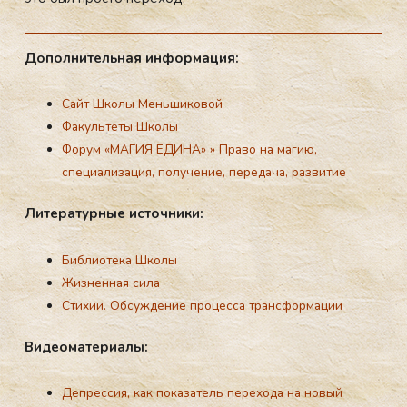
До­пол­ни­тель­ная ин­форма­ция:
Сайт Школы Меньшиковой
Факультеты Школы
Форум «МАГИЯ ЕДИНА»
»
Право на магию,
специализация, получение, передача, развитие
Ли­тера­тур­ные ис­точни­ки:
деп­рессия
Библиотека Школы
Жизненная сила
Стихии. Обсуждение процесса трансформации
Ви­де­ома­тери­алы:
Депрессия, как показатель перехода на новый