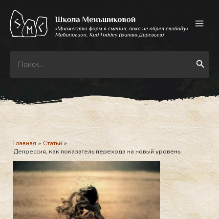
Перейти
к
содержимому
Search
Search Button
for:
Главная
Статьи
Депрессия, как показатель перехода на новый уровень