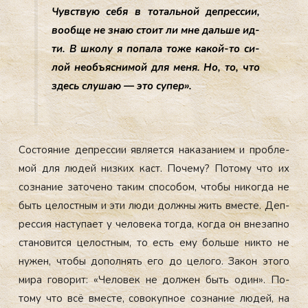
Чувс­твую се­бя в то­таль­ной деп­рессии,
во­об­ще не знаю сто­ит ли мне даль­ше ид­
ти. В шко­лу я по­пала то­же ка­кой-то си­
лой не­объ­яс­ни­мой для ме­ня. Но, то, что
здесь слу­шаю — это су­пер».
Сос­то­яние деп­рессии яв­ля­ет­ся на­каза­ни­ем и проб­ле­
мой для лю­дей низ­ких каст. По­чему? По­тому что их
соз­на­ние за­точе­но та­ким спо­собом, что­бы ни­ког­да не
быть це­лос­тным и эти лю­ди дол­жны жить вмес­те. Деп­
рессия нас­ту­па­ет у че­лове­ка тог­да, ког­да он вне­зап­но
ста­новит­ся це­лос­тным, то есть ему боль­ше ник­то не
ну­жен, что­бы до­пол­нять его до це­лого. За­кон это­го
ми­ра го­ворит: «Че­ловек не дол­жен быть один». По­
тому что всё вмес­те, со­вокуп­ное соз­на­ние лю­дей, на