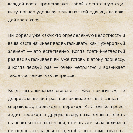
каж­дой кас­те пред­став­ля­ет со­бой дос­та­точ­ную еди­
ницу, при­чём удель­ная ве­личи­на этой еди­ницы на каж­
дой кас­те своя.
Вы об­ре­ли уже ка­кую-то оп­ре­делен­ную це­лос­тность и
ва­ша кас­та на­чина­ет вас вы­тал­ки­вать, как чу­жерод­ный
эле­мент — это ес­тес­твен­но. Ког­да тре­тий-чет­вёртый
раз вас вы­тал­ки­ва­ет, вы уже го­товы к это­му про­цес­су,
а ког­да пер­вый раз — очень неп­ри­ят­но и воз­ни­ка­ет
та­кое сос­то­яние, как деп­рессия.
Ког­да вы­тал­ки­вание ста­новят­ся уже при­выч­ным, то
деп­рессия вся­кий раз вос­при­нима­ет­ся как сиг­нал —
свер­ши­лось, про­ис­хо­дит пе­реход. Как толь­ко про­ис­
хо­дит пе­реход в дру­гую кас­ту, ва­ша еди­ница опять
ста­новит­ся не­пол­но­цен­ной, то есть удель­ная ве­личи­на
ее не­дос­та­точ­на для то­го, что­бы быть са­мос­то­ятель­