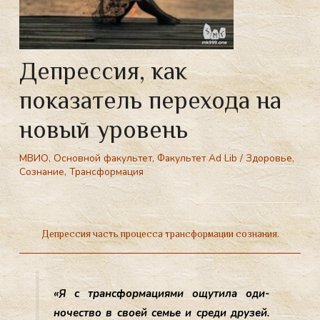
Депрессия, как
показатель перехода на
новый уровень
МВИО
,
Основной факультет
,
Факультет Ad Lib
/
Здоровье
,
Сознание
,
Трансформация
Депрессия, как показатель перехода на новый уровень. Состояние депрессии ощущается когда происходит трансформация сознания. Момент перехода — это как маленькая смерть.
Депрессия часть процесса трансформации сознания.
«Я с тран­сфор­ма­ци­ями ощу­тила оди­
ночес­тво в сво­ей семье и сре­ди дру­зей.