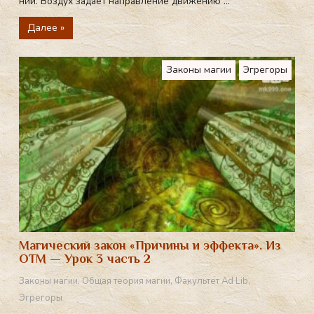
ний. Воз­дух за­да­ёт нап­равле­ние дви­жению ...
Далее »
Законы магии
Эгрегоры
Магический закон «Причины и эффекта». Из
ОТМ — Урок 3 часть 2
Законы магии
,
Общая теория магии
,
Факультет Ad Lib
,
Эгрегоры