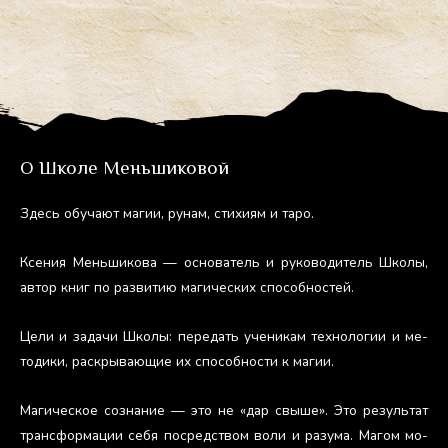
О Школе Меньшиковой
Здесь обу­ча­ют ма­гии, ру­нам, сти­хи­ям и та­ро.
Ксе­ния Мень­ши­кова — ос­но­ватель и ру­ково­дитель Шко­лы,
ав­тор книг по раз­ви­тию ма­гичес­ких спо­соб­ностей.
Це­ли и за­дачи Шко­лы: пе­редать уче­никам тех­но­логии и ме­
тоди­ки, рас­кры­ва­ющие их спо­соб­ности к ма­гии.
Ма­гичес­кое соз­на­ние — это не «дар свы­ше». Это ре­зуль­тат
тран­сфор­ма­ции се­бя пос­редс­твом во­ли и ра­зума. Ма­гом мо­