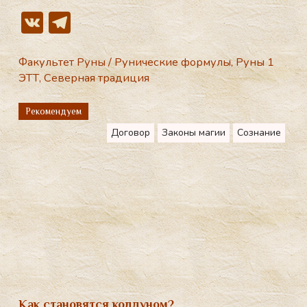
V
T
K
el
e
Факультет Руны
/
Рунические формулы
,
Руны 1
ЭТТ
,
Северная традиция
gr
a
Рекомендуем
m
Договор
Законы магии
Сознание
Как становятся колдуном?