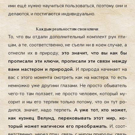
ими ещё нуж­но на­учить­ся поль­зо­вать­ся, по­это­му они и
де­ла­ют­ся, и пос­ти­га­ют­ся ин­ди­виду­аль­но.
Каждым реальностям свои ключи
То, что вы от­да­ли до­пол­ни­тель­ный ком­плект рун пти­
цам, а те, со­от­ветс­твен­но, не съ­ели ни в ко­ем слу­чае, а
от­несли их в при­роду,
это зна­чит, что вы как бы
про­писа­ли эти клю­чи, про­писа­ли эти свя­зи меж­ду
ва­ми мас­те­ром и при­родой.
И при­рода на­чина­ет на
вас с это­го мо­мен­та смот­реть как на мас­те­ра, то есть
нем­ножко уже дру­гими гла­зами. Не прос­то обы­ватель
че­го-то там пол­за­ет, не прос­то че­ловек, ко­торый му­
сорит и мы его тер­пим толь­ко по­тому, что он тут ро­
дил­ся, зна­чит, на­до тер­петь.
А уже тот, кто мо­жет,
как куз­нец Ве­лунд, пе­реко­вывать этот мир, ко­
торый мо­жет ма­гичес­ки его пре­об­ра­жать.
И, со­от­
ветс­твен­но, че­рез птиц, связь с ми­ром при­роды, связь