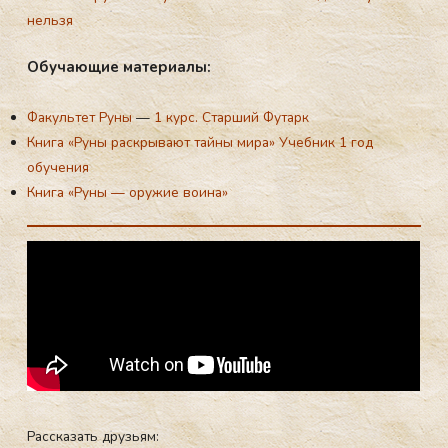
нельзя
Обу­ча­ющие ма­тери­алы:
Факультет Руны
—
1 курс. Старший Футарк
Книга «Руны раскрывают тайны мира» Учебник 1 год
обучения
Книга «Руны — оружие воина»
Рассказать друзьям: