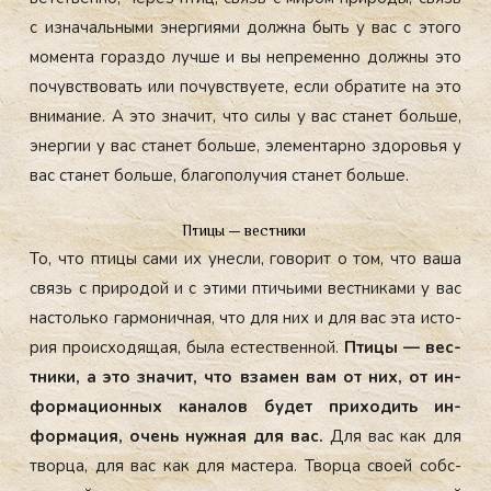
с из­на­чаль­ны­ми энер­ги­ями дол­жна быть у вас с это­го
мо­мен­та го­раз­до луч­ше и вы неп­ре­мен­но дол­жны это
по­чувс­тво­вать или по­чувс­тву­ете, ес­ли об­ра­тите на это
вни­мание. А это зна­чит, что си­лы у вас ста­нет боль­ше,
энер­гии у вас ста­нет боль­ше, эле­мен­тарно здо­ровья у
вас ста­нет боль­ше, бла­гопо­лучия ста­нет боль­ше.
Птицы — вестники
То, что пти­цы са­ми их унес­ли, го­ворит о том, что ва­ша
связь с при­родой и с эти­ми птичь­ими вес­тни­ками у вас
нас­толь­ко гар­мо­нич­ная, что для них и для вас эта ис­то­
рия про­ис­хо­дящая, бы­ла ес­тес­твен­ной.
Пти­цы — вес­
тни­ки, а это зна­чит, что вза­мен вам от них, от ин­
форма­ци­он­ных ка­налов бу­дет при­ходить ин­
форма­ция, очень нуж­ная для вас.
Для вас как для
твор­ца, для вас как для мас­те­ра. Твор­ца сво­ей собс­