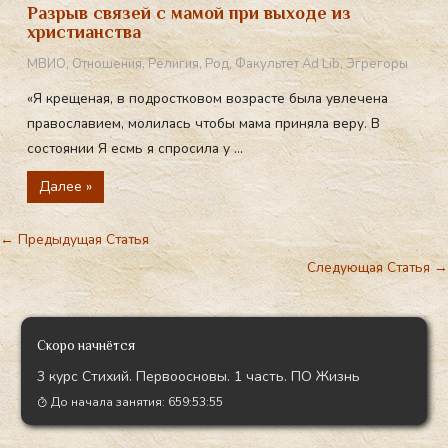
Разрыв связей с мамой при выходе из
христианства
МВИО
,
Отношения
,
Религия
,
Род
,
Факультет Ad Lib
,
Эгрегоры
«Я крещеная, в подростковом возрасте была увлечена
православием, молилась чтобы мама приняла веру. В
состоянии Я есмь я спросила у ...
Далее »
←
Предыдущая Статья
Следующая Статья
→
Скоро начнётся
3 курс Стихий. Первоосновы. 1 часть. ПО Жизнь
До начала занятия:
659:53:54