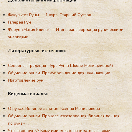
До­пол­ни­тель­ная ин­форма­ция:
Факультет Руны
—
1 курс. Старший Футарк
Галерея Рун
Форум «Магия Едина»
—
Итог: трансформация руническими
энергиями
Ли­тера­тур­ные ис­точни­ки:
Северная Традиция (Курс Рун в Школе Меньшиковой)
Обучение рунам. Предупреждение для начинающих
Изготовление рун
Ви­де­ома­тери­алы:
О рунах. Вводное занятие. Ксения Меньшикова
Обучение рунам. Процесс изготовления. Вводная лекция
по рунам
Что такое руны? Кому ими можно заниматься, а кому