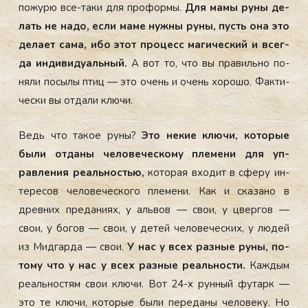
по­журю все-та­ки для про­фор­мы.
Для ма­мы ру­ны де­
лать не на­до, ес­ли ма­ме нуж­ны ру­ны, пусть она это
де­ла­ет са­ма, ибо этот
про­цесс ма­гичес­кий и всег­
да ин­ди­виду­аль­ный.
А вот то, что вы пра­виль­но по­
няли по­сылы птиц — это очень и очень хо­рошо. Фак­ти­
чес­ки вы от­да­ли клю­чи.
Ведь что та­кое ру­ны?
Это не­кие клю­чи, ко­торые
бы­ли от­да­ны че­лове­чес­ко­му пле­мени для уп­
равле­ния ре­аль­ностью,
ко­торая вхо­дит в сфе­ру ин­
те­ресов че­лове­чес­ко­го пле­мени. Как и ска­зано в
древ­них пре­дани­ях, у аль­вов — свои, у цвер­гов —
свои, у бо­гов — свои, у де­тей че­лове­чес­ких, у лю­дей
из Мид­гарда — свои.
У нас у всех раз­ные ру­ны, по­
тому что у нас у всех раз­ные ре­аль­нос­ти.
Каж­дым
ре­аль­нос­тям свои клю­чи. Вот 24-х рун­ный фу­тарк —
это те клю­чи, ко­торые бы­ли пе­реда­ны че­лове­ку. Но