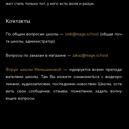
жет стать толь­ко тот, у ко­го есть во­ля и ра­зум.
Контакты
По об­щим воп­ро­сам шко­лы —
smk@mage.school
(об­щая поч­
та шко­лы, ад­ми­нис­тра­тор).
Воп­ро­сы по за­казам в ма­гази­не —
zakaz@mage.school
Фо­рум шко­лы Мень­ши­ковой
— ку­риру­ет­ся все­ми пре­пода­
вате­лями шко­лы. Там Вы мо­жете оз­на­комить­ся с ви­де­оро­
лика­ми, а­уди­оза­пися­ми, пос­ледни­ми но­вос­тя­ми Шко­лы, ос­та­
вить свои со­об­ще­ния, от­зы­вы, по­жела­ния, за­дать вол­ну­
ющие воп­ро­сы.