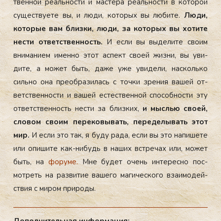
твен­ной ре­аль­нос­ти и мас­те­ра ре­аль­нос­ти в ко­торой
су­щес­тву­ете вы, и лю­ди, ко­торых вы лю­бите.
Лю­ди,
ко­торые вам близ­ки, лю­ди, за ко­торых вы хо­тите
нес­ти от­ветс­твен­ность.
И ес­ли вы вы­дели­те сво­им
вни­мани­ем имен­но этот ас­пект сво­ей жиз­ни, вы уви­
дите, а мо­жет быть, да­же уже уви­дели, нас­коль­ко
силь­но она пре­об­ра­зилась с точ­ки зре­ния ва­шей от­
ветс­твен­ности и ва­шей ес­тес­твен­ной спо­соб­ности эту
от­ветс­твен­ность нес­ти за близ­ких,
и мыслью сво­ей,
сло­вом сво­им пе­реко­вывать, пе­реде­лывать этот
мир.
И ес­ли это так, я бу­ду ра­да, ес­ли вы это на­пише­те
или опи­шите как-ни­будь в на­ших встре­чах или, мо­жет
быть, на
фо­руме.
Мне бу­дет очень ин­те­рес­но пос­
мотреть на раз­ви­тие ва­шего ма­гичес­ко­го вза­имо­дей­
ствия с ми­ром при­роды.