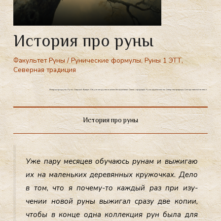
История про руны
Факультет Руны
/
Рунические формулы
,
Руны 1 ЭТТ
,
Северная традиция
История про руны. Руны. Старший Футарк. Обучение рунам в школе Меньшиковой. Связь с природой. Руны оружие воина. Северная традиция. Скандинавский пантеон.
История про руны
Уже па­ру ме­сяцев обу­ча­юсь ру­нам и вы­жигаю
их на ма­лень­ких де­ревян­ных кру­жоч­ках. Де­ло
в том, что я по­чему-то каж­дый раз при изу­
чении но­вой ру­ны вы­жигал сра­зу две ко­пии,
что­бы в кон­це од­на кол­лекция рун бы­ла для