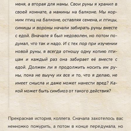
ме­ня, а вто­рая для ма­мы. Свои ру­ны я хра­нил в
сво­ей ком­на­те, а ма­мины на бал­ко­не. Мы кор­
мим птиц на бал­ко­не, ос­тавляя се­мена, и пти­цы,
си­ницы и во­роны на­чали за­бирать ру­ны вмес­те
с едой. Вна­чале я был не­дово­лен, но по­том по­
думал, что так и на­до. И с тех пор при изу­чении
но­вой ру­ны, я всег­да от­но­шу од­ну ко­пию пти­
цам и каж­дый раз она за­бира­ет её вмес­те с
едой. Дол­жен ли я про­дол­жить но­сить им ру­
ны, по­ка не вы­учу их все и то, что я де­лаю, не
име­ет смыс­ла и да­же мо­жет на­нес­ти вред? Ка­
кой мо­жет быть сим­би­оз от та­кого дей­ствия?
Прек­расная ис­то­рия, кол­ле­га. Сна­чала за­хоте­лось вас
нем­ножко по­журить, а по­том в кон­це пе­реду­мала, но