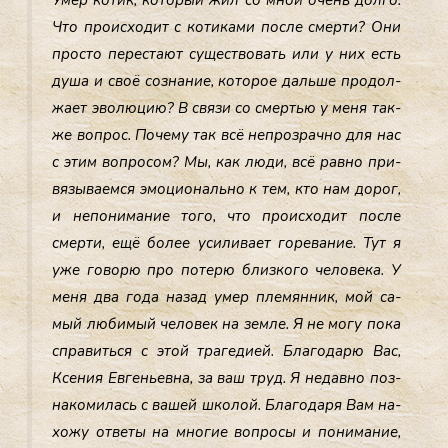
Умер ко­тик, ко­торый жил со мной очень дол­го.
Что про­ис­хо­дит с ко­тика­ми пос­ле смер­ти? Они
прос­то пе­рес­та­ют су­щес­тво­вать или у них есть
ду­ша и своё соз­на­ние, ко­торое даль­ше про­дол­
жа­ет эво­люцию? В свя­зи со смертью у ме­ня так­
же воп­рос. По­чему так всё неп­розрач­но для нас
с этим воп­ро­сом? Мы, как лю­ди, всё рав­но при­
вязы­ва­ем­ся эмо­ци­ональ­но к тем, кто нам до­рог,
и не­пони­мание то­го, что про­ис­хо­дит пос­ле
смер­ти, ещё бо­лее уси­лива­ет го­рева­ние. Тут я
уже го­ворю про по­терю близ­ко­го че­лове­ка. У
ме­ня два го­да на­зад умер пле­мян­ник, мой са­
мый лю­бимый че­ловек на зем­ле. Я не мо­гу по­ка
спра­вить­ся с этой тра­геди­ей. Бла­года­рю Вас,
Ксе­ния Ев­гень­ев­на, за ваш труд. Я не­дав­но поз­
на­коми­лась с ва­шей шко­лой. Бла­года­ря Вам на­
хожу от­ве­ты на мно­гие воп­ро­сы и по­нима­ние,