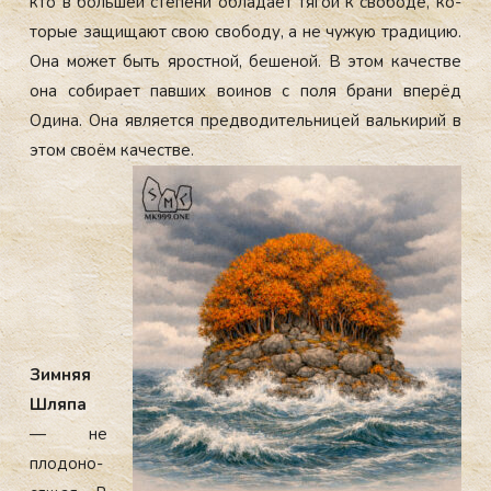
кто в боль­шей сте­пени об­ла­да­ет тя­гой к сво­боде, ко­
торые за­щища­ют свою сво­боду, а не чу­жую тра­дицию.
Она мо­жет быть ярос­тной, бе­ше­ной. В этом ка­чес­тве
она со­би­ра­ет пав­ших во­инов с по­ля бра­ни впе­рёд
Оди­на. Она яв­ля­ет­ся пред­во­ди­тель­ни­цей валь­ки­рий в
этом сво­ём ка­чес­тве.
Зим­няя
Шля­па
— не
пло­доно­