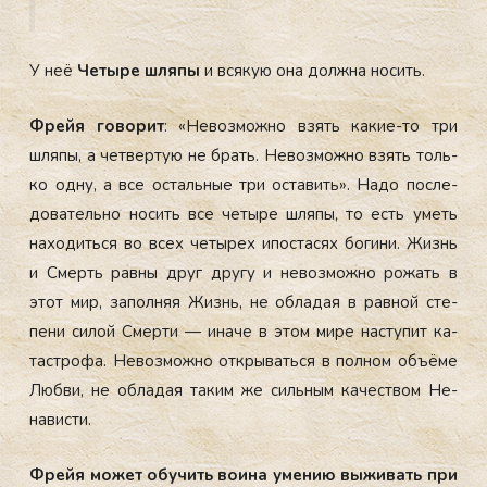
У неё
Че­тыре шля­пы
и вся­кую она дол­жна но­сить.
Фрейя го­ворит
: «Не­воз­можно взять ка­кие-то три
шля­пы, а чет­вертую не брать. Не­воз­можно взять толь­
ко од­ну, а все ос­таль­ные три ос­та­вить». На­до пос­ле­
дова­тель­но но­сить все че­тыре шля­пы, то есть уметь
на­ходить­ся во всех че­тырех ипос­та­сях бо­гини. Жизнь
и Смерть рав­ны друг дру­гу и не­воз­можно ро­жать в
этот мир, за­пол­няя Жизнь, не об­ла­дая в рав­ной сте­
пени си­лой Смер­ти — ина­че в этом ми­ре нас­ту­пит ка­
тас­тро­фа. Не­воз­можно от­кры­вать­ся в пол­ном объ­ёме
Люб­ви, не об­ла­дая та­ким же силь­ным ка­чес­твом Не­
навис­ти.
Фрейя мо­жет обу­чить во­ина уме­нию вы­живать при