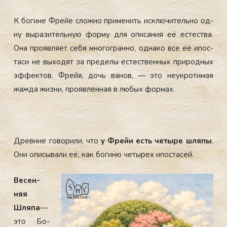
К бо­гине Фрейе слож­но при­менить ис­клю­читель­но од­
ну вы­рази­тель­ную фор­му для опи­сания её ес­тес­тва.
Она про­яв­ля­ет се­бя мно­гог­ранно, од­на­ко все её ипос­
та­си не вы­ходят за пре­делы ес­тес­твен­ных при­род­ных
эф­фектов. Фрейя, дочь ва­нов, — это не­ук­ро­тимая
жаж­да жиз­ни, про­яв­ленная в лю­бых фор­мах.
Древ­ние го­вори­ли, что
у Фрейи есть че­тыре шля­пы
.
Они опи­сыва­ли её, как бо­гиню че­тырех ипос­та­сей.
Ве­сен­
няя
Шля­па
—
это Бо­