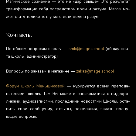
Ма­гичес­кое соз­на­ние — это не «дар свы­ше». Это ре­зуль­тат
тран­сфор­ма­ции се­бя пос­редс­твом во­ли и ра­зума. Ма­гом мо­
жет стать толь­ко тот, у ко­го есть во­ля и ра­зум.
Контакты
По об­щим воп­ро­сам шко­лы —
smk@mage.school
(об­щая поч­
та шко­лы, ад­ми­нис­тра­тор).
Воп­ро­сы по за­казам в ма­гази­не —
zakaz@mage.school
Фо­рум шко­лы Мень­ши­ковой
— ку­риру­ет­ся все­ми пре­пода­
вате­лями шко­лы. Там Вы мо­жете оз­на­комить­ся с ви­де­оро­
лика­ми, а­уди­оза­пися­ми, пос­ледни­ми но­вос­тя­ми Шко­лы, ос­та­
вить свои со­об­ще­ния, от­зы­вы, по­жела­ния, за­дать вол­ну­
ющие воп­ро­сы.