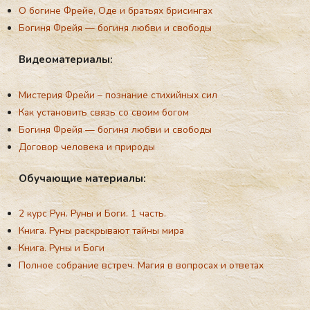
О богине Фрейе, Оде и братьях брисингах
Богиня Фрейя — богиня любви и свободы
Ви­де­ома­те­ри­алы:
Мистерия Фрейи – познание стихийных сил
Как установить связь со свoим богом
Богиня Фрейя — богиня любви и свободы
Договор человека и природы
Обу­ча­ющие ма­те­ри­алы:
2 курс Рун. Руны и Боги. 1 часть.
Книга. Руны раскрывают тайны мира
Книга. Руны и Боги
Полное собрание встреч. Магия в вопросах и ответах