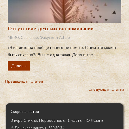
Отсутствие детских воспоминаний
МВИО
,
Сознание
,
Факультет Ad Lib
«Я из детства вообще ничего не помню. С чем это может
быть связано?» Вы не одна такая. Дело в том, ...
Далее »
←
Предыдущая Статья
Следующая Статья
→
Скоро начнётся
3 курс Стихий. Первоосновы. 1 часть. ПО Жизнь
До начала занятия:
629:30:32