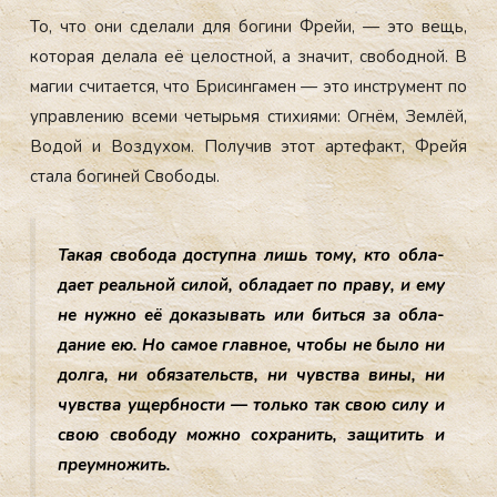
То, что они сде­лали для бо­гини Фрейи, — это вещь,
ко­торая де­лала её це­лос­тной, а зна­чит, сво­бод­ной. В
ма­гии счи­та­ет­ся, что Бри­син­га­мен — это инс­тру­мент по
уп­равле­нию все­ми че­тырь­мя сти­хи­ями: Ог­нём, Зем­лёй,
Во­дой и Воз­ду­хом. По­лучив этот ар­те­факт, Фрейя
ста­ла бо­гиней Сво­боды.
Та­кая сво­бода дос­тупна лишь то­му, кто об­ла­
да­ет ре­аль­ной си­лой, об­ла­да­ет по пра­ву, и ему
не нуж­но её до­казы­вать или бить­ся за об­ла­
дание ею. Но са­мое глав­ное, что­бы не бы­ло ни
дол­га, ни обя­затель­ств, ни чувс­тва ви­ны, ни
чувс­тва ущер­бнос­ти — толь­ко так свою си­лу и
свою сво­боду мож­но сох­ра­нить, за­щитить и
пре­ум­но­жить.