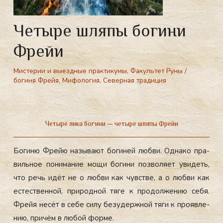
Четыре шляпы богини
Фрейи
Мистерии и выездные практикумы
,
Факультет Руны
/
богиня Фрейя
,
Мифология
,
Северная традиция
Четыре лика богини — четыре шляпы Фрейи
Бо­гиню Фрейю на­зыва­ют бо­гиней люб­ви. Од­на­ко пра­
виль­ное по­нима­ние мо­щи бо­гини поз­во­ля­ет уви­деть,
что речь идёт не о люб­ви как чувс­тве, а о люб­ви как
ес­тес­твен­ной, при­род­ной тя­ге к про­дол­же­нию се­бя.
Фрейя не­сёт в се­бе си­лу бе­зудер­жной тя­ги к про­яв­ле­
нию, при­чём в лю­бой фор­ме.