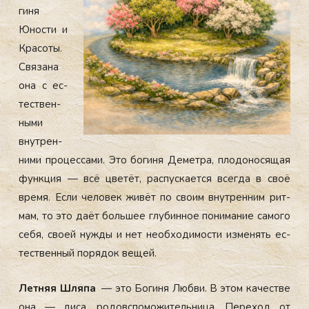
гиня
Юнос­ти и
Кра­соты.
Свя­за­на
она с ес­
тес­твен­
ны­ми
внут­рен­
ни­ми про­цес­са­ми. Это бо­ги­ня Де­мет­ра, пло­до­но­ся­щая
фун­кция — всё цве­тёт, рас­пус­ка­ет­ся всег­да в своё
вре­мя. Ес­ли че­ло­век жи­вёт по сво­им внут­рен­ним рит­
мам, то это да­ёт боль­шее глу­бин­ное по­ни­ма­ние са­мо­го
се­бя, сво­ей нуж­ды и нет не­об­хо­ди­мос­ти из­ме­нять ес­
тес­твен­ный по­ря­док ве­щей.
Лет­няя Шля­па
— это Бо­гиня Люб­ви. В этом ка­чес­тве
она — ди­са, ро­дов­спо­можи­тель­ни­ца. Пе­реход от