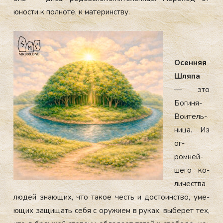
юнос­ти к пол­но­те, к ма­теринс­тву.
Осен­няя
Шля­па
— это
Бо­гиня-
Во­итель­
ни­ца. Из
ог­
ромней­
ше­го ко­
личес­тва
лю­дей зна­ющих, что та­кое честь и дос­то­инс­тво, уме­
ющих за­щищать се­бя с ору­жи­ем в ру­ках, вы­берет тех,