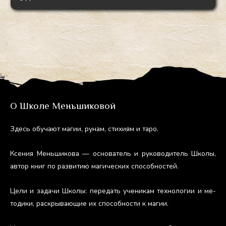
О Школе Меньшиковой
Здесь обу­ча­ют ма­гии, ру­нам, сти­хи­ям и та­ро.
Ксе­ния Мень­ши­кова — ос­но­ватель и ру­ково­дитель Шко­лы,
ав­тор книг по раз­ви­тию ма­гичес­ких спо­соб­ностей.
Це­ли и за­дачи Шко­лы: пе­редать уче­никам тех­но­логии и ме­
тоди­ки, рас­кры­ва­ющие их спо­соб­ности к ма­гии.