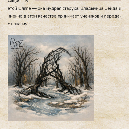
сящая. В
этой шля­пе — она муд­рая ста­руха, Вла­дычи­ца Сей­да и
имен­но в этом ка­чес­тве при­нима­ет уче­ников и пе­реда­
ет зна­ния.