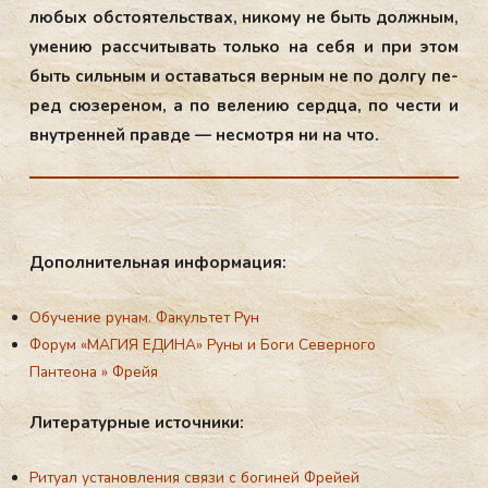
лю­бых об­сто­ятель­ствах, ни­кому не быть дол­жным,
уме­нию рас­счи­тывать толь­ко на се­бя и при этом
быть силь­ным и ос­та­вать­ся вер­ным не по дол­гу пе­
ред сю­зере­ном, а по ве­лению сер­дца, по чес­ти и
внут­ренней прав­де — нес­мотря ни на что.
До­пол­ни­тель­ная ин­фор­ма­ция:
Обучение рунам. Факультет Рун
Форум «МАГИЯ ЕДИНА
»
Руны и Боги Северного
Пантеона
»
Фрейя
Ли­те­ра­тур­ные ис­точ­ни­ки:
Ритуал установления связи с богиней Фрейей