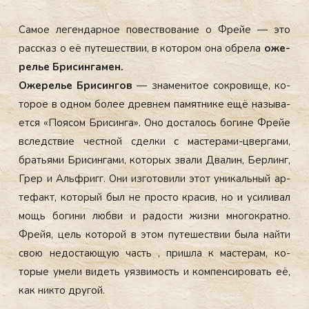
Са­мое ле­ген­дарное по­вес­тво­вание о Фрейе — это
рас­сказ о её пу­тешес­твии, в ко­тором она об­ре­ла
оже­
релье Бри­син­га­мен.
Оже­релье Бри­син­гов
— зна­мени­тое сок­ро­вище, ко­
торое в од­ном бо­лее древ­нем па­мят­ни­ке ещё на­зыва­
ет­ся «По­ясом Бри­син­га». Оно дос­та­лось бо­гине Фрейе
вследс­твие чес­тной сдел­ки с мас­те­рами-цвер­га­ми,
брать­ями Бри­син­га­ми, ко­торых зва­ли Два­лин, Бер­линг,
Грер и Аль­фригг. Они из­го­тови­ли этот уни­каль­ный ар­
те­факт, ко­торый был не прос­то кра­сив, но и уси­ливал
мощь бо­гини люб­ви и ра­дос­ти жиз­ни мно­гок­ратно.
Фрейя, цель ко­торой в этом пу­тешес­твии бы­ла най­ти
свою не­дос­та­ющую часть , приш­ла к мас­те­рам, ко­
торые уме­ли ви­деть у­яз­ви­мость и ком­пенси­ровать её,
как ник­то дру­гой.