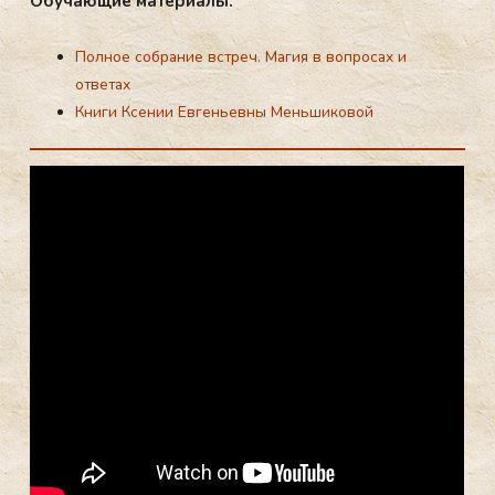
Обу­ча­ющие ма­те­ри­алы:
Полное собрание встреч. Магия в вопросах и
ответах
Книги Ксении Евгеньевны Меньшиковой