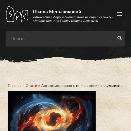
Перейти
к
содержимому
Search
Search Button
for:
Главная
Статьи
Авторское право с точки зрения оккультизма