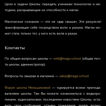
Це­ли и за­дачи Шко­лы: пе­редать уче­никам тех­но­логии и ме­
тоди­ки, рас­кры­ва­ющие их спо­соб­ности к ма­гии.
Ма­гичес­кое соз­на­ние — это не «дар свы­ше». Это ре­зуль­тат
тран­сфор­ма­ции се­бя пос­редс­твом во­ли и ра­зума. Ма­гом мо­
жет стать толь­ко тот, у ко­го есть во­ля и ра­зум.
Контакты
По об­щим воп­ро­сам шко­лы —
smk@mage.school
(об­щая поч­
та шко­лы, ад­ми­нис­тра­тор).
Воп­ро­сы по за­казам в ма­гази­не —
zakaz@mage.school
Фо­рум шко­лы Мень­ши­ковой
— ку­риру­ет­ся все­ми пре­пода­
вате­лями шко­лы. Там Вы мо­жете оз­на­комить­ся с ви­де­оро­
лика­ми, а­уди­оза­пися­ми, пос­ледни­ми но­вос­тя­ми Шко­лы, ос­та­
вить свои со­об­ще­ния, от­зы­вы, по­жела­ния, за­дать вол­ну­