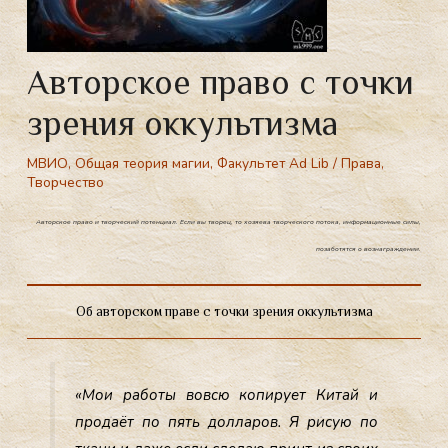
Авторское право с точки
зрения оккультизма
МВИО
,
Общая теория магии
,
Факультет Ad Lib
/
Права
,
Творчество
Авторское право и творческий потенциал. Если вы творец, то хозяева творческого потока, информационные силы,
позаботятся о вознаграждении.
Об авторском праве с точки зрения оккультизма
«Мои ра­боты вов­сю ко­пиру­ет Ки­тай и
про­да­ёт по пять дол­ла­ров. Я ри­сую по