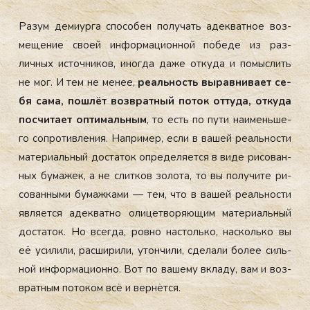
Ра­зум де­ми­ур­га спо­собен по­лучать адек­ватное воз­
ме­щение сво­ей ин­форма­ци­он­ной по­беде из раз­
личных ис­точни­ков, иног­да да­же от­ку­да и по­мыс­лить
не мог. И тем не ме­нее,
ре­аль­ность вы­рав­ни­ва­ет се­
бя са­ма, пош­лёт воз­врат­ный по­ток от­ту­да, от­ку­да
пос­чи­та­ет оп­ти­маль­ным
, то есть по пу­ти на­имень­ше­
го соп­ро­тив­ле­ния. Нап­ри­мер, ес­ли в ва­шей ре­аль­нос­ти
ма­тери­аль­ный дос­та­ток оп­ре­деля­ет­ся в ви­де ри­сован­
ных бу­мажек, а не слит­ков зо­лота, то вы по­лучи­те ри­
сован­ны­ми бу­маж­ка­ми — тем, что в ва­шей ре­аль­нос­ти
яв­ля­ет­ся адек­ватно оли­цет­во­ря­ющим ма­тери­аль­ный
дос­та­ток. Но всег­да, ров­но нас­толь­ко, нас­коль­ко вы
её уси­лили, рас­ши­рили, утон­чи­ли, сде­лали бо­лее силь­
ной ин­форма­ци­он­но. Вот по ва­шему вкла­ду, вам и воз­
врат­ным по­током всё и вер­нётся.