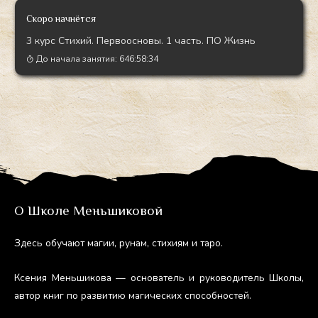
Скоро начнётся
3 курс Стихий. Первоосновы. 1 часть. ПО Жизнь
До начала занятия:
646:58:33
О Школе Меньшиковой
Здесь обу­ча­ют ма­гии, ру­нам, сти­хи­ям и та­ро.
Ксе­ния Мень­ши­кова — ос­но­ватель и ру­ково­дитель Шко­лы,
ав­тор книг по раз­ви­тию ма­гичес­ких спо­соб­ностей.