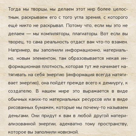
Тог­да мы твор­цы, мы де­ла­ем этот мир бо­лее це­лос­
тным, рас­кры­ва­ем его с то­го уг­ла зре­ния, с ко­торо­го
ещё ник­то не рас­кры­вал. По­тому что, ес­ли мы это не
де­ла­ем — мы ком­пи­лято­ры, пла­ги­ато­ры. Вот ес­ли вы
тво­рец, то са­ма ре­аль­ность от­даст вам что-то вза­мен.
Нап­ри­мер, вы за­пол­ни­ли ин­форма­ци­он­но, ма­тери­аль­
но, но­вым эле­мен­том, там об­ра­зовы­ва­ет­ся не­кая ин­
форма­ци­он­ная плот­ность, ко­торая тут же на­чина­ет на­
тяги­вать на се­бя энер­гию (ин­форма­ция всег­да на­тяги­
ва­ет энер­гию), она пой­дёт преж­де все­го к де­ми­ур­гу, к
соз­да­телю. В на­шем ми­ре это вы­ража­ет­ся в ви­де
обыч­ных ка­ких-то ма­тери­аль­ных ре­сур­сов или в ви­де
ри­сован­ных бу­мажек, ко­торые мы по­чему-то на­зыва­ем
день­га­ми. Они при­дут к вам в лю­бой дру­гой ма­тери­
али­зован­ной энер­гии, адек­ватно то­му прос­транс­тву,
ко­торое вы за­пол­ни­ли но­виз­ной.