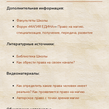
До­пол­ни­тель­ная ин­фор­ма­ция:
Факультеты Школы
Форум «МАГИЯ ЕДИНА»
»
Право на магию,
специализация, получение, передача, развитие
Ли­те­ра­тур­ные ис­точ­ни­ки:
Библиотека Школы
Как обрести правa на своем канале?
Ви­де­ома­те­ри­алы:
Как определить какие права человек имеет
реально? Как проявляется право на магию
Авторское право с точки зрения магии