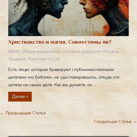
Христианство и магия. Совместимы ли?
МВИО
,
Общая теория магии
,
Основной факультет
,
Ритуалы
,
Традиция
,
Факультет Ad Lib
Есть люди, которые бравируют глубокомысленными
цитатами «из Библии», не удостоверившись, откуда эти
цитаты на самом деле. Как вы думаете, из ...
Далее »
←
Предыдущая Статья
Следующая Статья
→