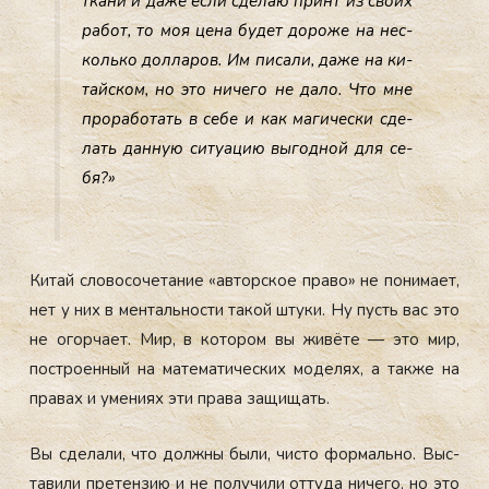
тка­ни и да­же ес­ли сде­лаю принт из сво­их
ра­бот, то моя це­на бу­дет до­роже на нес­
коль­ко дол­ла­ров. Им пи­сали, да­же на ки­
тай­ском, но это ни­чего не да­ло. Что мне
про­рабо­тать в се­бе и как ма­гичес­ки сде­
лать дан­ную си­ту­ацию вы­год­ной для се­
бя?»
Ки­тай сло­восо­чета­ние «ав­тор­ское пра­во» не по­нима­ет,
нет у них в мен­таль­нос­ти та­кой шту­ки. Ну пусть вас это
не огор­ча­ет. Мир, в ко­тором вы жи­вёте — это мир,
пос­тро­ен­ный на ма­тема­тичес­ких мо­делях, а так­же на
пра­вах и уме­ни­ях эти пра­ва за­щищать.
Вы сде­лали, что дол­жны бы­ли, чис­то фор­маль­но. Выс­
та­вили пре­тен­зию и не по­лучи­ли от­ту­да ни­чего, но это