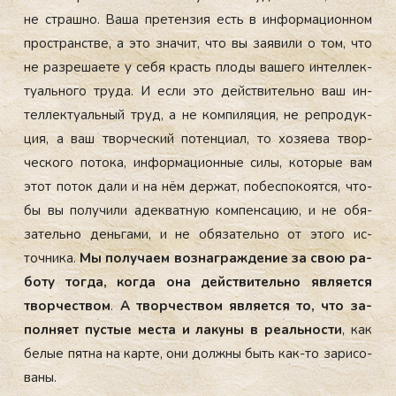
не страш­но. Ва­ша пре­тен­зия есть в ин­форма­ци­он­ном
прос­транс­тве, а это зна­чит, что вы за­яви­ли о том, что
не раз­ре­ша­ете у се­бя красть пло­ды ва­шего ин­теллек­
ту­аль­но­го тру­да. И ес­ли это дей­стви­тель­но ваш ин­
теллек­ту­аль­ный труд, а не ком­пи­ляция, не реп­ро­дук­
ция, а ваш твор­ческий по­тен­ци­ал, то хо­зя­ева твор­
ческо­го по­тока, ин­форма­ци­он­ные си­лы, ко­торые вам
этот по­ток да­ли и на нём дер­жат, по­бес­по­ко­ят­ся, что­
бы вы по­лучи­ли адек­ватную ком­пенса­цию, и не обя­
затель­но день­га­ми, и не обя­затель­но от это­го ис­
точни­ка.
Мы по­луча­ем воз­награж­де­ние за свою ра­
боту тог­да, ког­да она дей­стви­тель­но яв­ля­ет­ся
твор­чес­твом
.
А твор­чес­твом яв­ля­ет­ся то, что за­
пол­ня­ет пус­тые мес­та и ла­куны в ре­аль­нос­ти
, как
бе­лые пят­на на кар­те, они дол­жны быть как-то за­рисо­
ваны.