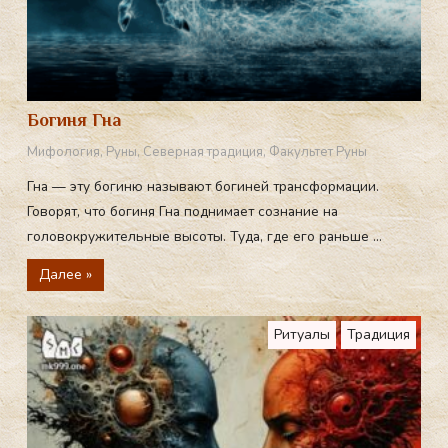
Богиня Гна
Мифология
,
Руны
,
Северная традиция
,
Факультет Руны
Гна — эту богиню называют богиней трансформации.
Говорят, что богиня Гна поднимает сознание на
головокружительные высоты. Туда, где его раньше ...
Далее »
Ритуалы
Традиция