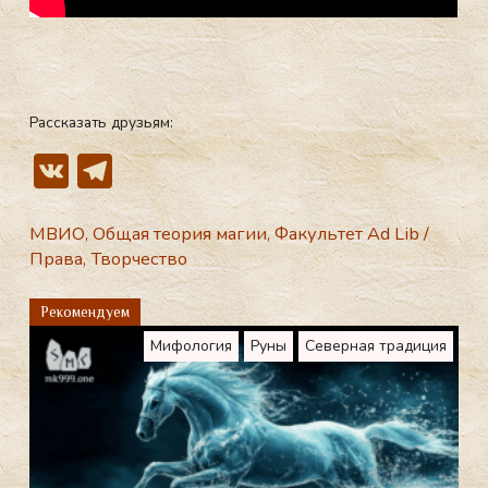
Рассказать друзьям:
V
T
K
el
e
МВИО
,
Общая теория магии
,
Факультет Ad Lib
/
Права
,
Творчество
gr
a
Рекомендуем
m
Мифология
Руны
Северная традиция