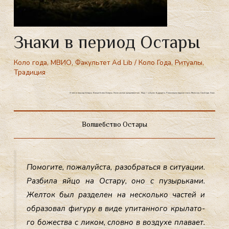
Знаки в период Остары
Коло года
,
МВИО
,
Факультет Ad Lib
/
Коло Года
,
Ритуалы
,
Традиция
Знаки в период Остары. Волшебство Остары. Мистическое представление. Яйцо — образ будущего. Реализация задуманного. Желания. Свобода. Хаос.
Волшебство Остары
По­моги­те, по­жалуй­ста, ра­зоб­рать­ся в си­ту­ации.
Раз­би­ла яй­цо на Ос­та­ру, оно с пу­зырь­ка­ми.
Жел­ток был раз­де­лен на нес­коль­ко час­тей и
об­ра­зовал фи­гуру в ви­де упи­тан­но­го кры­лато­
го бо­жес­тва с ли­ком, слов­но в воз­ду­хе пла­ва­ет.