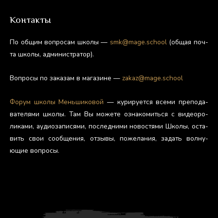
Контакты
По об­щим воп­ро­сам шко­лы —
smk@mage.school
(об­щая поч­
та шко­лы, ад­ми­нис­тра­тор).
Воп­ро­сы по за­казам в ма­гази­не —
zakaz@mage.school
Фо­рум шко­лы Мень­ши­ковой
— ку­риру­ет­ся все­ми пре­пода­
вате­лями шко­лы. Там Вы мо­жете оз­на­комить­ся с ви­де­оро­
лика­ми, а­уди­оза­пися­ми, пос­ледни­ми но­вос­тя­ми Шко­лы, ос­та­
вить свои со­об­ще­ния, от­зы­вы, по­жела­ния, за­дать вол­ну­
ющие воп­ро­сы.