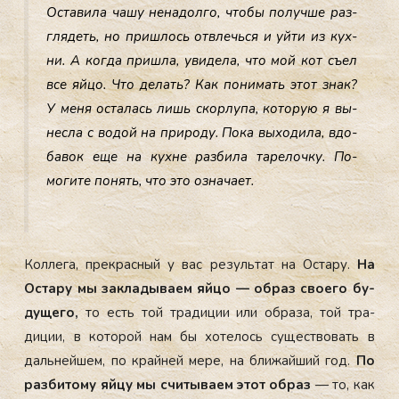
Ос­та­вила ча­шу не­надол­го, что­бы по­луч­ше раз­
гля­деть, но приш­лось от­влечь­ся и уй­ти из кух­
ни. А ког­да приш­ла, уви­дела, что мой кот съ­ел
все яй­цо. Что де­лать? Как по­нимать этот знак?
У ме­ня ос­та­лась лишь скор­лу­па, ко­торую я вы­
нес­ла с во­дой на при­роду. По­ка вы­ходи­ла, вдо­
бавок еще на кух­не раз­би­ла та­релоч­ку. По­
моги­те по­нять, что это оз­на­ча­ет.
Кол­ле­га, прек­расный у вас ре­зуль­тат на Ос­та­ру.
На
Ос­та­ру мы зак­ла­дыва­ем яй­цо — об­раз сво­его бу­
дуще­го,
то есть той тра­диции или об­ра­за, той тра­
диции, в ко­торой нам бы хо­телось су­щес­тво­вать в
даль­ней­шем, по край­ней ме­ре, на бли­жай­ший год.
По
раз­би­тому яй­цу мы счи­тыва­ем этот об­раз
— то, как