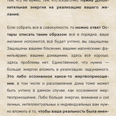
тем, что не нуж­но, тем, что из­бы­точ­но.
Нуж­на до­пол­
ни­тель­ная энер­гия на ре­али­зацию ва­шего же­
лания.
Ес­ли соб­рать все в со­вокуп­ности, то
мож­но от­вет Ос­
та­ры опи­сать та­ким об­ра­зом
: всё в по­ряд­ке, ва­ше
же­лание ис­полнит­ся, всё бу­дет уч­те­но, вы за­щище­ны.
За­щище­ны ва­шими близ­ки­ми, ва­шими ма­гичес­ки­ми фа­
миль­яра­ми, ва­шими до­маш­ни­ми, здесь всё хо­рошо,
здесь проб­ле­мы нет. Единс­твен­ное, что нуж­но —
боль­ше энер­гии вло­жить в ре­али­зацию за­думан­но­го.
Это ли­бо осоз­нанное ка­кое-то жер­твоп­ри­ноше­
ние
, в том чис­ле и рас­хлам­ле­ние до­ма то­же мо­жет
быть уч­те­но в дан­ном слу­чае, как осоз­нанное жер­
твоп­ри­ноше­ние. Ли­бо боль­ше энер­гии, вни­мания и сил
лич­ных, ин­теллек­ту­аль­ных и ин­ди­виду­аль­ных вам нуж­
но вло­жить в то,
что­бы ва­ша ре­аль­ность бы­ла имен­