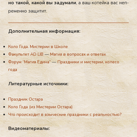
но та­кой, ка­кой вы за­дума­ли
, а ваш ко­тей­ка вас неп­
ре­мен­но за­щитит.
До­пол­ни­тель­ная ин­фор­ма­ция:
Коло Года. Мистерии в Школе
Факультет AD LIB
—
Магия в вопросах и ответах
Форум “Магия Едина”
—
Праздники и мистерии, колесо
года
Ли­те­ра­тур­ные ис­точ­ни­ки:
Праздник
Остара
Коло Года (из Мистерии Остара)
Что происходит в языческие праздники с реальностью?
Ви­де­ома­те­ри­алы: