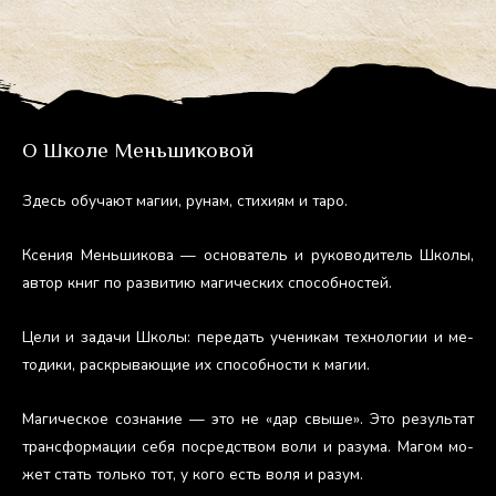
О Школе Меньшиковой
Здесь обу­ча­ют ма­гии, ру­нам, сти­хи­ям и та­ро.
Ксе­ния Мень­ши­кова — ос­но­ватель и ру­ково­дитель Шко­лы,
ав­тор книг по раз­ви­тию ма­гичес­ких спо­соб­ностей.
Це­ли и за­дачи Шко­лы: пе­редать уче­никам тех­но­логии и ме­
тоди­ки, рас­кры­ва­ющие их спо­соб­ности к ма­гии.
Ма­гичес­кое соз­на­ние — это не «дар свы­ше». Это ре­зуль­тат
тран­сфор­ма­ции се­бя пос­редс­твом во­ли и ра­зума. Ма­гом мо­
жет стать толь­ко тот, у ко­го есть во­ля и ра­зум.