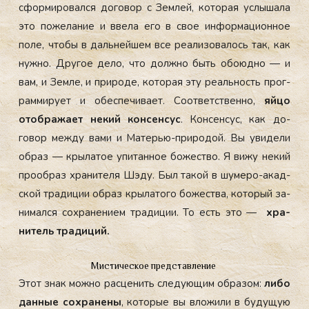
сфор­ми­ровал­ся до­говор с Зем­лей, ко­торая ус­лы­шала
это по­жела­ние и вве­ла его в свое ин­форма­ци­он­ное
по­ле, что­бы в даль­ней­шем все ре­али­зова­лось так, как
нуж­но. Дру­гое де­ло, что дол­жно
быть обо­юд­но — и
вам, и Зем­ле, и при­роде, ко­торая эту ре­аль­ность прог­
рамми­ру­ет и обес­пе­чива­ет. Со­от­ветс­твен­но,
яй­цо
отоб­ра­жа­ет не­кий кон­сенсус
. Кон­сенсус, как до­
говор меж­ду ва­ми и Ма­терью-при­родой. Вы уви­дели
об­раз — кры­латое упи­тан­ное бо­жес­тво. Я ви­жу не­кий
про­об­раз хра­ните­ля Шэ­ду. Был та­кой в шу­меро-акад­
ской тра­диции об­раз кры­лато­го бо­жес­тва, ко­торый за­
нимал­ся сох­ра­нени­ем тра­диции. То есть это —
хра­
нитель тра­диций.
Мистическое представление
Этот знак мож­но рас­це­нить сле­ду­ющим об­ра­зом:
ли­бо
дан­ные сох­ра­нены
, ко­торые вы вло­жили в бу­дущую