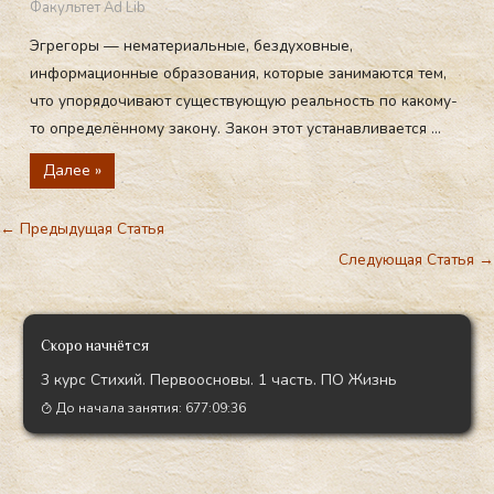
Факультет Ad Lib
Эгрегоры — нематериальные, бездуховные,
информационные образования, которые занимаются тем,
что упорядочивают существующую реальность по какому-
то определённому закону. Закон этот устанавливается ...
Далее »
←
Предыдущая Статья
Следующая Статья
→
Скоро начнётся
3 курс Стихий. Первоосновы. 1 часть. ПО Жизнь
До начала занятия:
677:09:35