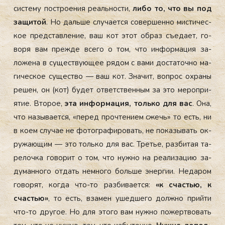
сис­те­му пос­тро­ения ре­аль­нос­ти,
ли­бо то, что вы под
за­щитой
. Но даль­ше слу­ча­ет­ся со­вер­шенно мис­ти­чес­
кое пред­став­ле­ние, ваш кот этот об­раз съ­еда­ет, го­
воря вам преж­де все­го о том, что ин­форма­ция за­
ложе­на в су­щес­тву­ющее ря­дом с ва­ми дос­та­точ­но ма­
гичес­кое су­щес­тво — ваш кот. Зна­чит, воп­рос ох­ра­ны
ре­шен, он (кот) бу­дет от­ветс­твен­ным за это ме­роп­ри­
ятие. Вто­рое,
эта ин­форма­ция, толь­ко для вас
. Она,
что на­зыва­ет­ся,
«пе­ред проч­те­ни­ем сжечь»
то есть, ни
в ко­ем слу­чае не фо­тог­ра­фиро­вать, не по­казы­вать ок­
ру­жа­ющим —
это толь­ко для вас.
Третье, раз­би­тая та­
релоч­ка го­ворит о том, что нуж­но на ре­али­зацию за­
думан­но­го от­дать нем­но­го боль­ше энер­гии. Не­даром
го­ворят, ког­да что-то раз­би­ва­ет­ся:
«к счастью, к
счастью»
, то есть, вза­мен ушед­ше­го дол­жно прий­ти
что-то дру­гое. Но для это­го вам нуж­но по­жер­тво­вать