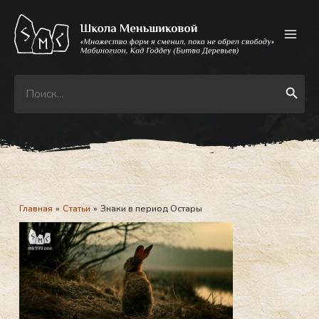
Перейти
к
содержимому
Search
Search Button
for:
Главная
Статьи
Знаки в период Остары