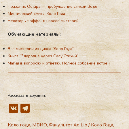
Праздник Остара — пробуждение стихии Воды
Мистический смысл Коло Года
Некоторые эффекты после мистерий
Обу­ча­ющие ма­те­ри­алы:
Все мистерии из цикла “Коло Года”
Книга “Здоровье через Силу Стихий”
Магия в вопросах и ответах. Полное собрание встреч
Рассказать друзьям:
V
T
K
el
e
Коло года
,
МВИО
,
Факультет Ad Lib
/
Коло Года
,