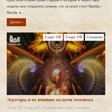
«Для себя открыл руны Старшего Футарка, и через пару
недель мне открылись знания, что за мной стоит Фрейр.»
Фрейр, в ...
Далее »
3 курс ОФ
5 курс ОФ
Сознание
Эгрегоры и их влияние на цели человека
3 курс ОФ
,
5 курс ОФ
,
Основной факультет
,
Сознание
,