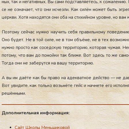
ных, так и не­гатив­ных. Вы са­ми под­став­ля­етесь, к со­жале­нию.
се не оз­на­ча­ет, что они ис­чезли. Как си­лён мо­жет быть эг­ре
цер­кви. Хо­тя на­ходят­ся они оба на сти­хий­ном уров­не, но вам 
По­это­му сей­час нуж­но на­учить се­бя пра­виль­но­му по­веде­ни
Оно бу­дет. Не в той си­ле, не в том объ­ёме, не в тех воз­можнос
нуж­но прос­то как со­сед­скую тер­ри­торию, ко­торая чу­жая. Неп
по­тому, что вам до по­мой­ки так бли­же. Вот здесь то же са­мое
Тог­да они не за­берут­ся на ва­шу тер­ри­торию.
А вы им да­ёте как бы пра­во на адек­ватное дей­ство — не да­ва
Вот уви­дите, как толь­ко возь­мё­те гейс и нач­не­те его ис­полн
ре­шён­ны­ми.
До­пол­ни­тель­ная ин­фор­ма­ция:
Сайт Школы Меньшиковой