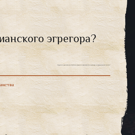
ианского эгрегора?
Защита от христианства. Нужна ли защита от христианского эгрегора, от авраамических систем?
ианства