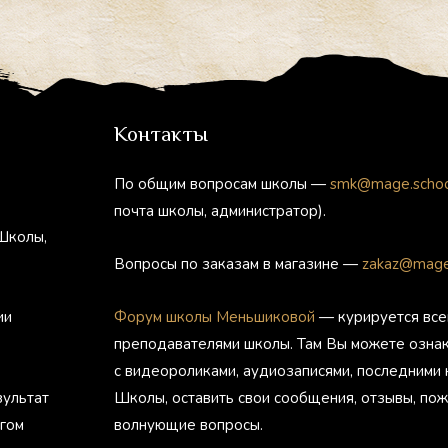
Контакты
По общим вопросам школы —
smk@mage.scho
почта школы, администратор).
Школы,
Вопросы по заказам в магазине —
zakaz@mage
ии
Форум школы Меньшиковой
— курируется все
преподавателями школы. Там Вы можете озна
с видеороликами, аудиозаписями, последними
зультат
Школы, оставить свои сообщения, отзывы, пож
агом
волнующие вопросы.