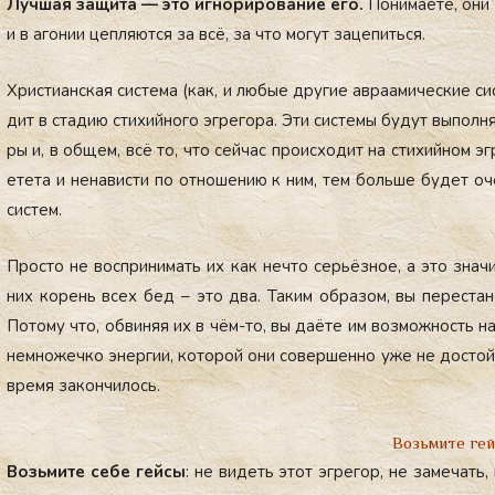
Луч­шая за­щита — это иг­но­риро­вание его.
По­нима­ете, они 
и в аго­нии цеп­ля­ют­ся за всё, за что мо­гут за­цепить­ся.
Хрис­ти­ан­ская сис­те­ма (как, и лю­бые дру­гие ав­ра­ами­чес­кие сис
дит в ста­дию сти­хий­но­го эг­ре­гора. Эти сис­те­мы бу­дут вы­пол
ры и, в об­щем, всё то, что сей­час про­ис­хо­дит на сти­хий­ном э
ете­та и не­навис­ти по от­но­шению к ним, тем боль­ше бу­дет оч
сис­тем.
Прос­то не вос­при­нимать их как неч­то серь­ёз­ное, а это зна­ч
них ко­рень всех бед – это два. Та­ким об­ра­зом, вы пе­рес­та­н
По­тому что, об­ви­няя их в чём-то, вы да­ёте им воз­можность на
нем­но­жеч­ко энер­гии, ко­торой они со­вер­шенно уже не дос­той­
вре­мя за­кон­чи­лось.
Возьмите ге
Возь­ми­те се­бе гей­сы
: не ви­деть этот эг­ре­гор, не за­мечать,