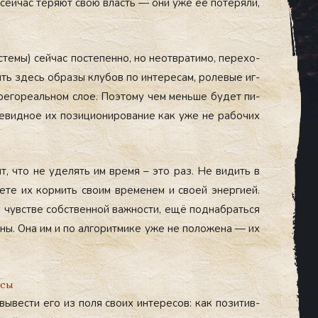
сей­час те­ря­ют свою власть — они уже её по­теря­ли,
­те­мы) сей­час пос­те­пен­но, но не­от­вра­тимо, пе­рехо­
­нять здесь об­ра­зы клу­бов по ин­те­ресам, ро­левые иг­
г­ре­горе­аль­ном слое. По­это­му чем мень­ше бу­дет пи­
е­вид­ное их по­зици­они­рова­ние как уже не ра­бочих
ит, что не уде­лять им вре­мя – это раз. Не ви­дить в
ете их кор­мить сво­им вре­менем и сво­ей энер­ги­ей.
 чувс­тве собс­твен­ной важ­ности, ещё под­набрать­ся
ны. Она им и по ал­го­рит­ми­ке уже не по­ложе­на — их
йсы
 вы­вес­ти его из по­ля сво­их ин­те­ресов: как по­зитив­