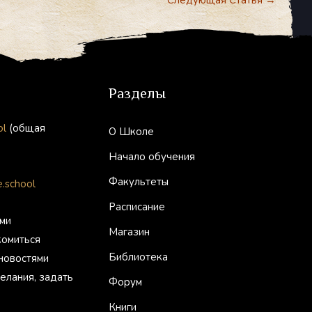
Следующая Статья
→
Разделы
ol
(общая
О Школе
Начало обучения
Факультеты
.school
Расписание
ми
Магазин
комиться
Библиотека
 новостями
елания, задать
Форум
Книги