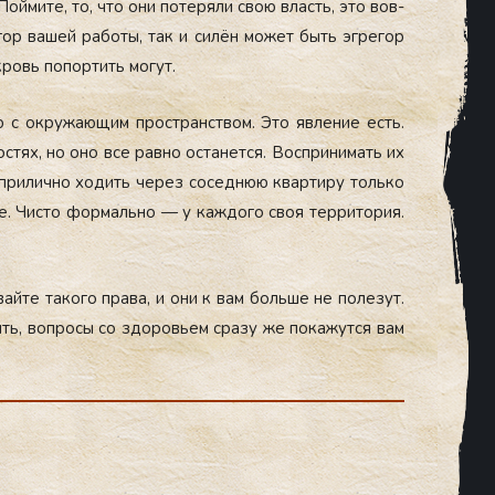
 Пой­ми­те, то, что они по­теря­ли свою власть, это вов­
­гор ва­шей ра­боты, так и си­лён мо­жет быть эг­ре­гор
кровь по­пор­тить мо­гут.
ю с ок­ру­жа­ющим прос­транс­твом. Это яв­ле­ние есть.
­тях, но оно все рав­но ос­та­нет­ся. Вос­при­нимать их
­ри­лич­но хо­дить че­рез со­сед­нюю квар­ти­ру толь­ко
. Чис­то фор­маль­но — у каж­до­го своя тер­ри­тория.
й­те та­кого пра­ва, и они к вам боль­ше не по­лезут.
ять, воп­ро­сы со здо­ровь­ем сра­зу же по­кажут­ся вам