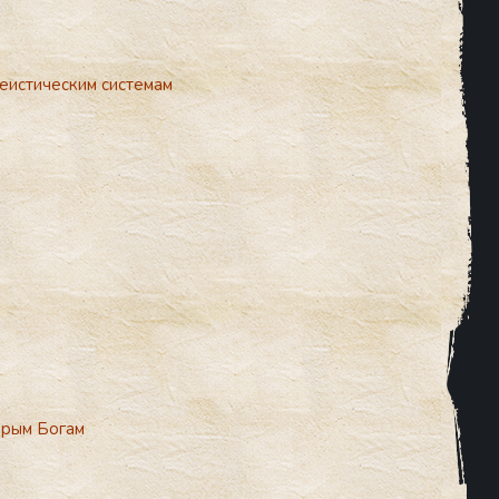
еистическим системам
арым Богам