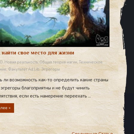
 найти свое место для жизни
О
,
Новая реальность
,
Общая теория магии
,
Техническое
ние
,
Факультет Ad Lib
,
Эгрегоры
ть ли возможность как-то определить какие страны
 эгрегоры благоприятны и не будут чинить
ятствия, если есть намерение переехать ...
лее »