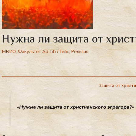
Нужна ли защита от христ
МВИО
,
Факультет Ad Lib
/
Гейс
,
Религия
Защита от христ
«
Нуж­на ли за­щита от хрис­ти­ан­ско­го эг­ре­гора?
»