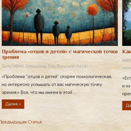
Проблема «отцов и детей» с магической точки
Как
зрения
МВИ
Дети
,
МВИО
,
Отношения
,
Род
,
Факультет Ad Lib
зада
«Проблема “отцов и детей” скорее психологическая,
«Ес
но интересно услышать от вас магическую точку
и их
зрения.» Все, что мы имеем в этой ...
преп
Далее »
Да
редыдущая Статья