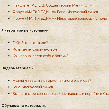
Факультет AD LIB. Общая теория Магии (ОТМ)
Форум «МАГИЯ ЕДИНА»
Гeйс. Магический смысл
Форум «МАГИЯ ЕДИНА
»
Некоторые вопросы по монот
Ли­те­ра­тур­ные ис­точ­ни­ки:
Гeйс. Что это такое?
Испытание христианством
Как, верно, вести себя с богами?
Ви­де­ома­те­ри­алы:
Нужна ли защита от христианского эгрегора?
Гейс. Магический смысл
Вывести свое сознание из христианства и перейти к Ст
Обу­ча­ющие ма­те­ри­алы: