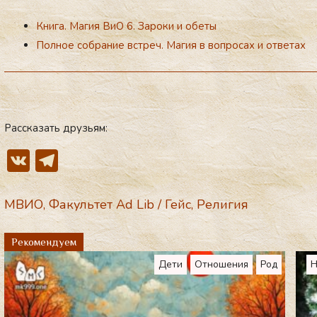
Книга. Магия ВиО 6. Зароки и обеты
Полное собрание встреч. Магия в вопросах и ответах
ав­ра­ами­чес­кие сис­те­мы
Рассказать друзьям:
V
T
K
el
e
МВИО
,
Факультет Ad Lib
/
Гейс
,
Религия
gr
Рекомендуем
a
Дети
Отношения
Род
Н
m