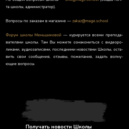
та шко­лы, ад­ми­нис­тра­тор).
Воп­ро­сы по за­казам в ма­гази­не —
zakaz@mage.school
Фо­рум шко­лы Мень­ши­ковой
— ку­риру­ет­ся все­ми пре­пода­
вате­лями шко­лы. Там Вы мо­жете оз­на­комить­ся с ви­де­оро­
лика­ми, а­уди­оза­пися­ми, пос­ледни­ми но­вос­тя­ми Шко­лы, ос­та­
вить свои со­об­ще­ния, от­зы­вы, по­жела­ния, за­дать вол­ну­
ющие воп­ро­сы.
Получать новости Школы