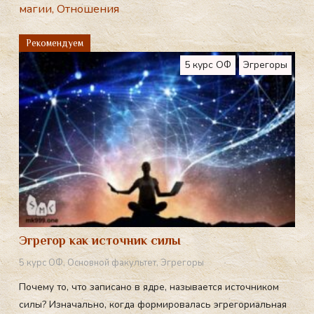
магии
,
Отношения
gr
a
Рекомендуем
m
5 курс ОФ
Эгрегоры
Эгрегор как источник силы
5 курс ОФ
,
Основной факультет
,
Эгрегоры
Почему то, что записано в ядре, называется источником
силы? Изначально, когда формировалась эгрегориальная