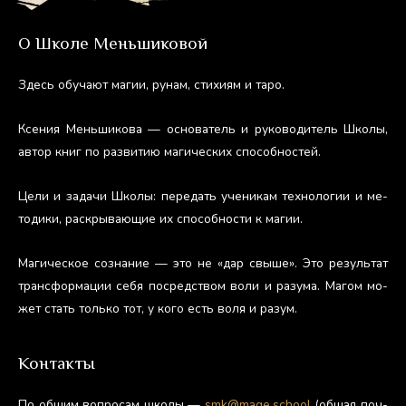
О Школе Меньшиковой
Здесь обу­ча­ют ма­гии, ру­нам, сти­хи­ям и та­ро.
Ксе­ния Мень­ши­кова — ос­но­ватель и ру­ково­дитель Шко­лы,
ав­тор книг по раз­ви­тию ма­гичес­ких спо­соб­ностей.
Це­ли и за­дачи Шко­лы: пе­редать уче­никам тех­но­логии и ме­
тоди­ки, рас­кры­ва­ющие их спо­соб­ности к ма­гии.
Ма­гичес­кое соз­на­ние — это не «дар свы­ше». Это ре­зуль­тат
тран­сфор­ма­ции се­бя пос­редс­твом во­ли и ра­зума. Ма­гом мо­
жет стать толь­ко тот, у ко­го есть во­ля и ра­зум.
Контакты
По об­щим воп­ро­сам шко­лы —
smk@mage.school
(об­щая поч­