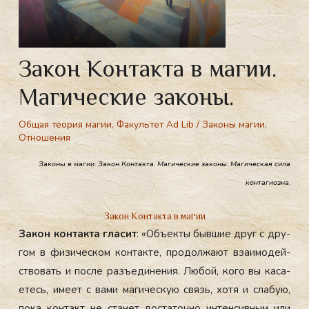
Закон Контакта в магии.
Магические законы.
Общая теория магии
,
Факультет Ad Lib
/
Законы магии
,
Отношения
Законы в магии. Закон Контакта. Магические законы. Магическая сила
контагиозна.
Закон Контакта в магии
За­кон кон­такта гла­сит
: «Объ­ек­ты быв­шие друг с дру­
гом в фи­зичес­ком кон­такте, про­дол­жа­ют вза­имо­дей­
ство­вать и пос­ле разъ­еди­нения. Лю­бой, ко­го вы ка­са­
етесь, име­ет с ва­ми ма­гичес­кую связь, хо­тя и сла­бую,
по­ка кон­такт не ста­нет дос­та­точ­но ин­тенсив­ным или