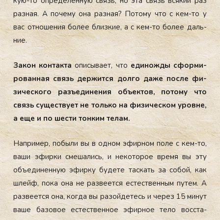
кую-то оп­ре­делён­ную связь, но эта связь вся­кий раз
раз­ная. А по­чему она раз­ная? По­тому что с кем-то у
вас от­но­шения бо­лее близ­кие, а с кем-то бо­лее даль­
ние.
За­кон кон­такта
опи­сыва­ет, что
еди­нож­ды сфор­ми­
рован­ная связь дер­жится дол­го да­же пос­ле фи­
зичес­ко­го разъ­еди­нения объ­ек­тов, по­тому что
связь су­щес­тву­ет не толь­ко на фи­зичес­ком уров­не,
а еще и по шес­ти тон­ким те­лам.
Нап­ри­мер, по­были вы в од­ном эфир­ном по­ле с кем-то,
ва­ши эфир­ки сме­шались, и не­кото­рое вре­мя вы эту
объ­еди­нен­ную эфир­ку бу­дете тас­кать за со­бой, как
шлейф, по­ка она не раз­ве­ет­ся ес­тес­твен­ным пу­тем. А
раз­ве­ет­ся она, ког­да вы ра­зой­де­тесь и че­рез 15 ми­нут
ва­ше ба­зовое ес­тес­твен­ное эфир­ное те­ло вос­ста­