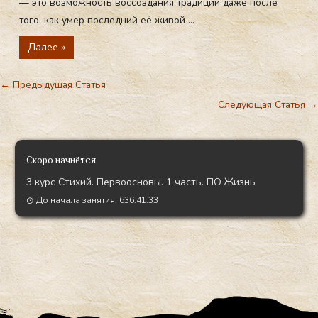
— это возможность воссоздания традиции даже после
того, как умер последний её живой ...
Далее »
←
Предыдущая Статья
Следующая Статья
→
Скоро начнётся
3 курс Стихий. Первоосновы. 1 часть. ПО Жизнь
До начала занятия:
636:41:32