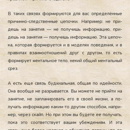
В та­ких свя­зях фор­ми­ру­ют­ся для вас оп­ре­делён­ные
при­чин­но-следс­твен­ные це­поч­ки. Нап­ри­мер: не при­
дешь на за­нятия — не по­лучишь ин­форма­цию, при­
дешь на за­нятия — по­лучишь ин­форма­цию. Эта це­поч­
ка, ко­торая фор­ми­ру­ет­ся и в мо­делях по­веде­ния, и в
пра­вилах вза­имо­от­но­шений друг с дру­гом, то есть
фор­ми­ру­ет мен­таль­ное те­ло, не­кий об­щий мен­таль­ный
срез.
А есть еще связь буд­хи­аль­ная, об­щая по идей­нос­ти.
Она во­об­ще не раз­ры­ва­ет­ся. Вы мо­жете не прий­ти на
за­нятие, не зап­ла­ниро­вать его в сво­ей жиз­ни, а по­
лучать ин­форма­цию ка­ким-то дру­гим спо­собом, нап­ри­
мер, че­рез скайп. Но при этом вы бу­дете ее по­лучать,
по­ка это со­от­ветс­тву­ет ва­шим убеж­де­ни­ям. И эта