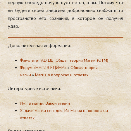
пер­вую оче­редь по­чувс­тву­ет не он, а вы. По­тому что
вы бу­дете сво­ей энер­ги­ей доб­ро­воль­но снаб­жать то
прос­транс­тво его соз­на­ния, в ко­торое он по­лучил
удар.
До­пол­ни­тель­ная ин­форма­ция:
Факультет AD LIB. Общая теория Магии (ОТМ)
Форум «МАГИЯ ЕДИНА»
»
Общая теория
магии
»
Магия в вопросах и ответах
Ли­тера­тур­ные ис­точни­ки:
Имя в магии. Закон имени
Задачи магии сегодня. Из Магия в вопросах и
ответах