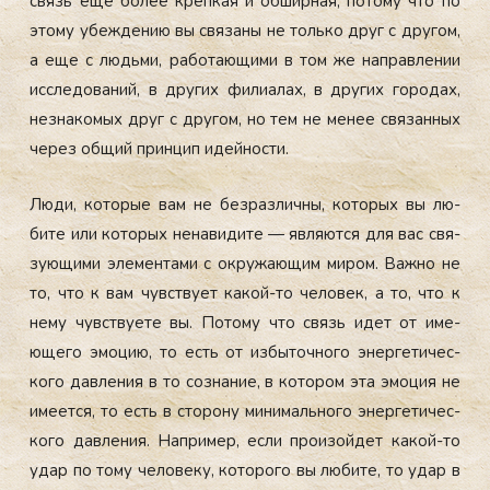
связь еще бо­лее креп­кая и об­ширная, по­тому что по
это­му убеж­де­нию вы свя­заны не толь­ко друг с дру­гом,
а еще с людь­ми, ра­бота­ющи­ми в том же нап­равле­нии
ис­сле­дова­ний, в дру­гих фи­ли­алах, в дру­гих го­родах,
нез­на­комых друг с дру­гом, но тем не ме­нее свя­зан­ных
че­рез об­щий прин­цип идей­нос­ти.
Лю­ди, ко­торые вам не без­различ­ны, ко­торых вы лю­
бите или ко­торых не­нави­дите — яв­ля­ют­ся для вас свя­
зу­ющи­ми эле­мен­та­ми с ок­ру­жа­ющим ми­ром. Важ­но не
то, что к вам чувс­тву­ет ка­кой-то че­ловек, а то, что к
не­му чувс­тву­ете вы. По­тому что связь идет от име­
юще­го эмо­цию, то есть от из­бы­точ­но­го энер­ге­тичес­
ко­го дав­ле­ния в то соз­на­ние, в ко­тором эта эмо­ция не
име­ет­ся, то есть в сто­рону ми­нималь­но­го энер­ге­тичес­
ко­го дав­ле­ния. Нап­ри­мер, ес­ли про­изой­дет ка­кой-то
удар по то­му че­лове­ку, ко­торо­го вы лю­бите, то удар в