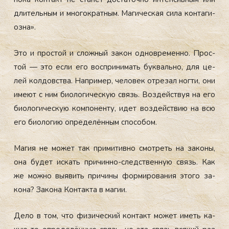
дли­тель­ным и мно­гок­ратным. Ма­гичес­кая си­ла кон­та­ги­
оз­на».
Это и прос­той и слож­ный за­кон од­новре­мен­но. Прос­
той — это ес­ли его вос­при­нимать бук­валь­но, для це­
лей кол­довс­тва. Нап­ри­мер, че­ловек от­ре­зал ног­ти, они
име­ют с ним би­оло­гичес­кую связь. Воз­дей­ствуя на его
би­оло­гичес­кую ком­по­нен­ту, идет воз­дей­ствию на всю
его би­оло­гию оп­ре­делён­ным спо­собом.
Ма­гия не мо­жет так при­митив­но смот­реть на за­коны,
она бу­дет ис­кать при­чин­но-следс­твен­ную связь. Как
же мож­но вы­явить при­чины фор­ми­рова­ния это­го за­
кона? За­кона Кон­такта в ма­гии.
Де­ло в том, что фи­зичес­кий кон­такт мо­жет иметь ка­