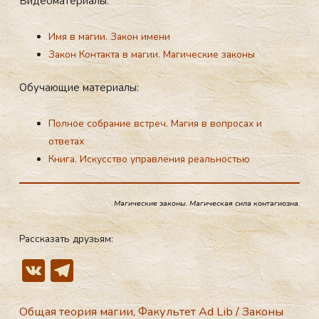
Ви­де­ома­тери­алы:
Имя в магии. Закон имени
Закон Контакта в магии. Магические законы
Обу­ча­ющие ма­тери­алы:
Полное собрание встреч. Магия в вопросах и
ответах
Книга. Искусство управления реальностью
Магические законы. Магическая сила контагиозна.
Рассказать друзьям:
V
T
K
el
e
Общая теория магии
,
Факультет Ad Lib
/
Законы