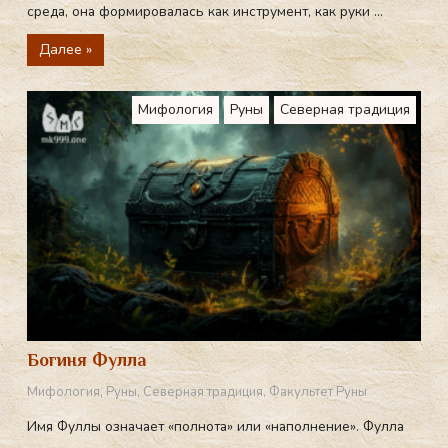
среда, она формировалась как инструмент, как руки ...
Далее »
Мифология
Руны
Северная традиция
Богиня Фулла
Мифология
,
Руны
,
Северная традиция
,
Факультет Руны
Имя Фуллы означает «полнота» или «наполнение». Фулла