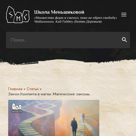
Перейти
к
содержимому
Search
Search Button
for:
Главная
Статьи
Закон Контакта в магии. Магические законы.