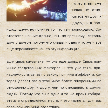
то есть вы уже
ни­как не от­но­
ситесь ни друг к
дру­гу, ни к про­
ис­хо­дяще­му, но пом­ни­те то, что там про­ис­хо­дило. Со­
от­ветс­твен­но, мен­таль­но вы по-преж­не­му свя­заны
друг с дру­гом, по­тому что слы­шали од­но и то же и все
еще пе­режи­ва­ете как-то эту ин­форма­цию.
Ес­ли связь ка­узаль­ная — она ещё доль­ше. Связь при­
чин­но-следс­твен­ных фак­то­ров — это уже связь при­
над­лежнос­ти, связь по за­кону при­чины и эф­фекта, ко­
торая де­ла­ет вас в этом ми­ре бо­лее син­хрон­ны­ми по
от­но­шению друг к дру­гу, чем по от­но­шению к дру­гим
лю­дям. По­тому что вы в од­но и то же вре­мя со­бира­
етесь в оп­ре­делён­ном мес­те, и это яв­ля­ет­ся для вас
пра­вилом «при­чина-следс­твие».