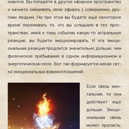
новит­ся. Вы по­падё­те в дру­гое эфир­ное прос­транс­тво
и нач­не­те сме­шивать свою эфир­ку с со­вер­шенно дру­
гими людь­ми. Но при этом вы бу­дете ещё не­кото­рое
вре­мя пе­режи­вать то, что вы ус­лы­шали в тех прос­
транс­твах, имея к то­му со­бытию ка­кую-то ас­траль­ную
ре­ак­цию, вы бу­дете эмо­ци­они­ровать. И эта эмо­ци­
ональ­ная ре­ак­ция прод­лится зна­читель­но доль­ше, чем
фи­зичес­кое пре­быва­ние в од­ном ин­форма­ци­он­ном и
энер­ге­тичес­ком по­ле. Вот так фор­ми­ру­ет­ся не­кая сет­
ка эмо­ци­ональ­ных вза­имо­от­но­шений.
Ес­ли связь мен­
таль­ная, то она
дей­ству­ет еще
доль­ше. Эмо­ци­
ональ­ная связь
мо­жет про­пасть,