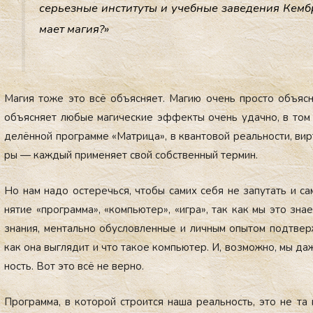
серь­ез­ные ин­сти­туты и учеб­ные за­веде­ния Кем­
ма­ет ма­гия?»
Ма­гия то­же это всё объ­яс­ня­ет. Ма­гию очень прос­то объ­яс­н
объ­яс­ня­ет лю­бые ма­гичес­кие эф­фекты очень удач­но, в том 
делён­ной прог­рамме «Мат­ри­ца», в кван­то­вой ре­аль­нос­ти, вир­
ры — каж­дый при­меня­ет свой собс­твен­ный тер­мин.
Но нам на­до ос­те­речь­ся, что­бы са­мих се­бя не за­путать и са­
нятие «прог­рамма», «компь­ютер», «иг­ра», так как мы это зна­е
зна­ния, мен­таль­но обус­ловлен­ные и лич­ным опы­том под­тверж
как она выг­ля­дит и что та­кое компь­ютер. И, воз­можно, мы да­же
ность. Вот это всё не вер­но.
Прог­рамма, в ко­торой стро­ит­ся на­ша ре­аль­ность, это не т