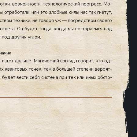
от­ки, воз­можнос­ти, тех­но­логи­чес­кий прог­ресс. Мо­
 от­ра­бота­ли; или это злоб­ные си­лы нас так гне­тут,
дс­твом тех­ни­ки, не го­воря уж — пос­редс­твом сво­его
т­ве­та. Он бу­дет тог­да, ког­да мы пос­та­ра­ем­ся над
 под дру­гим уг­лом.
нание
не ищет даль­ше. Ма­гичес­кий взгляд го­ворит, что од­
х кван­то­вых то­чек, тем в боль­шей сте­пени ве­ро­ят­
 бу­дет вес­ти се­бя сис­те­ма при тех или иных об­сто­