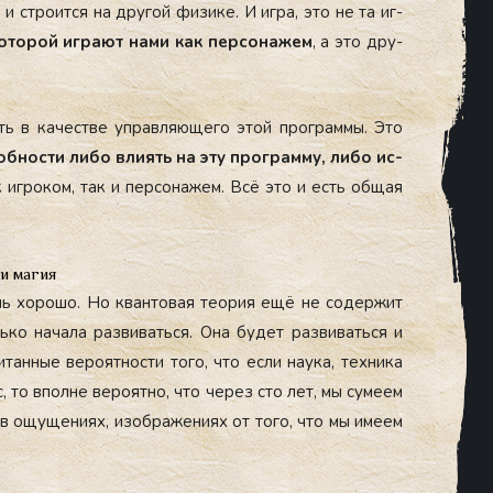
и стро­ит­ся на дру­гой фи­зике. И иг­ра, это не та иг­
ко­торой иг­ра­ют на­ми как пер­со­нажем
, а это дру­
еть в ка­чес­тве уп­равля­юще­го этой прог­раммы.
Это
об­ности ли­бо вли­ять на эту прог­рамму, ли­бо ис­
иг­ро­ком, так и пер­со­нажем. Всё это и есть об­щая
и магия
чень хо­рошо. Но кван­то­вая те­ория ещё не со­дер­жит
о на­чала раз­ви­вать­ся. Она бу­дет раз­ви­вать­ся и
ан­ные ве­ро­ят­ности то­го, что ес­ли на­ука, тех­ни­ка
, то впол­не ве­ро­ят­но, что че­рез сто лет, мы су­ме­ем
а в ощу­щени­ях, изоб­ра­жени­ях от то­го, что мы име­ем