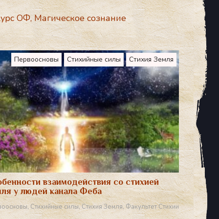
курс ОФ
,
Магическое сознание
Первоосновы
Стихийные силы
Стихия Земля
бенности взаимодействия со стихией
ля у людей канала Феба
воосновы
,
Стихийные силы
,
Стихия Земля
,
Факультет Стихии