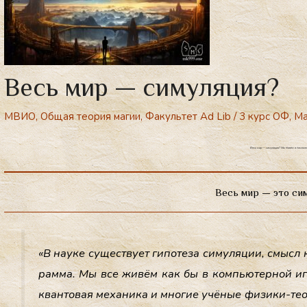
Весь мир — симуляция?
МВИО
,
Общая теория магии
,
Факультет Ad Lib
/
3 курс ОФ
,
Ма
Весь мир — симуляция? Мы живём в компьютерн
Весь мир — это си
«В на­уке су­щес­тву­ет ги­поте­за си­муля­ции, смысл
рамма. Мы все жи­вём как бы в компь­ютер­ной иг­р
кван­то­вая ме­хани­ка и мно­гие учё­ные фи­зики-те­