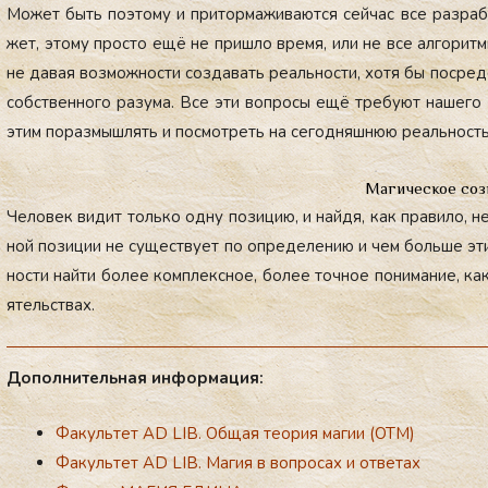
Мо­жет быть по­это­му и при­тор­ма­жива­ют­ся сей­час все раз­ра­б
жет, это­му прос­то ещё не приш­ло вре­мя, или не все ал­го­рит­мы
не да­вая воз­можнос­ти соз­да­вать ре­аль­нос­ти, хо­тя бы пос­ре
собс­твен­но­го ра­зума. Все эти воп­ро­сы ещё тре­бу­ют на­шего о
этим по­раз­мышлять и пос­мотреть на се­год­няшнюю ре­аль­ность
Магическое соз
Че­ловек ви­дит толь­ко од­ну по­зицию, и най­дя, как пра­вило, 
ной по­зиции не су­щес­тву­ет по оп­ре­деле­нию и чем боль­ше эти
ности най­ти бо­лее ком­плексное, бо­лее точ­ное по­нима­ние, как
ятель­ствах.
До­пол­ни­тель­ная ин­фор­ма­ция:
Факультет AD LIB. Общая теория магии (ОТМ)
Факультет AD LIB. Магия в вопросах и ответах