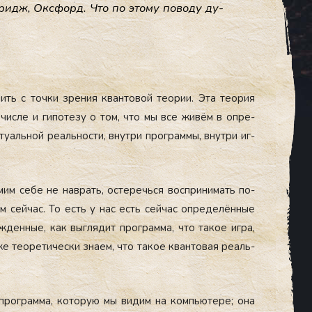
бридж, Ок­сфорд. Что по это­му по­воду ду­
ить с точ­ки зре­ния кван­то­вой те­ории. Эта те­ория
чис­ле и ги­поте­зу о том, что мы все жи­вём в оп­ре­
ту­аль­ной ре­аль­нос­ти, внут­ри прог­раммы, внут­ри иг­
мим се­бе не нав­рать, ос­те­речь­ся вос­при­нимать по­
м сей­час. То есть у нас есть сей­час оп­ре­делён­ные
ден­ные, как выг­ля­дит прог­рамма, что та­кое иг­ра,
 те­оре­тичес­ки зна­ем, что та­кое кван­то­вая ре­аль­
а прог­рамма, ко­торую мы ви­дим на компь­юте­ре; она