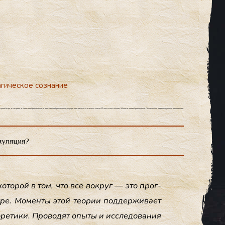
гическое сознание
ой игре, в матрице, в квантовой реальности, в виртуальной реальности, внутри программы, и это есть магия. В чем смысл жизни. Жизнь в новоей реальности. Техническое задание души на воплощение.
муляция?
 ко­торой в том, что всё вок­руг — это прог­
е. Мо­мен­ты этой те­ории под­держи­ва­ет
оре­тики. Про­водят опы­ты и ис­сле­дова­ния