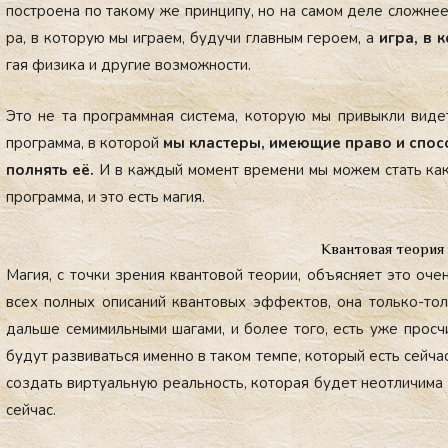
пос­тро­ена по та­кому же прин­ци­пу, но на са­мом де­ле слож­нее 
ра, в ко­торую мы иг­ра­ем, бу­дучи глав­ным ге­ро­ем, а
иг­ра, в 
гая фи­зика и дру­гие воз­можнос­ти.
Это не та прог­рам­мная сис­те­ма, ко­торую мы при­вык­ли ви­д
прог­рамма, в ко­торой
мы клас­те­ры, име­ющие пра­во и спо­с
полнять её.
И в каж­дый мо­мент вре­мени мы мо­жем стать как 
прог­рамма, и это есть ма­гия.
Квантовая теория 
Ма­гия, с точ­ки зре­ния кван­то­вой те­ории, объ­яс­ня­ет это о
всех пол­ных опи­саний кван­то­вых эф­фектов, она толь­ко-толь­к
даль­ше се­мимиль­ны­ми ша­гами, и бо­лее то­го, есть уже прос­чи­т
бу­дут раз­ви­вать­ся имен­но в та­ком тем­пе, ко­торый есть сей­час
соз­дать вир­ту­аль­ную ре­аль­ность, ко­торая бу­дет не­от­ли­чим
сей­час.