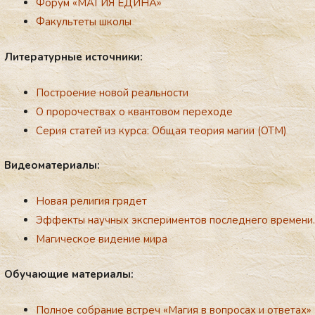
Форум «МАГИЯ ЕДИНА»
Факультеты школы
Ли­те­ра­тур­ные ис­точ­ни­ки:
Построение новой реальности
О пророчествах о квантовом переходе
Серия статей из курса: Общая теория магии (ОТМ)
Ви­де­ома­те­ри­алы:
Нoвая религия грядет
Эффекты научных экспериментов последнего времени.
Магическое видение мира
Обу­ча­ющие
ма­те­ри­алы:
Полное собрание встреч «Магия в вопросах и ответах»