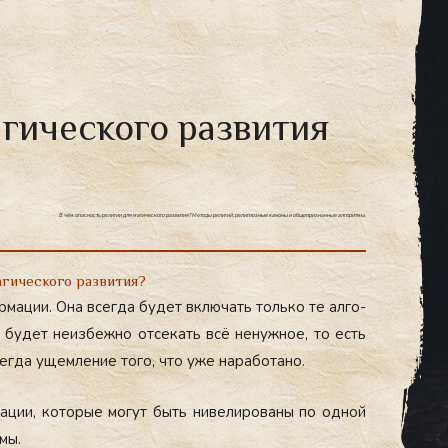
гического развития
В чём опасность религии для магического развития? Методы религий, религиозные каноны и общепризнанные алгоритмы.
агического развития?
рма­ции. Она всег­да бу­дет вклю­чать толь­ко те ал­го­
 бу­дет не­из­бежно от­се­кать всё не­нуж­ное, то есть
сег­да ущем­ле­ние то­го, что уже на­рабо­тано.
а­ции, ко­торые мо­гут быть ни­вели­рова­ны по од­ной
­мы.