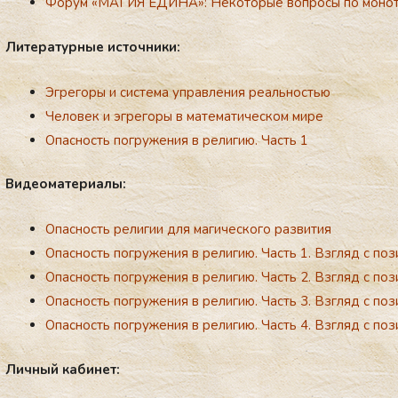
Форум «МАГИЯ ЕДИНА»: Некоторые вопросы по монот
Ли­те­ра­тур­ные ис­точ­ни­ки:
Эгрегоры и система управления реальностью
Человек и эгрегоры в математическом мире
Опасность погружения в религию. Часть 1
Ви­де­ома­те­ри­алы:
Опасность религии для магического развития
Опасность погружения в рeлигию. Часть 1. Взгляд с поз
Опасность погружения в религию. Часть 2. Взгляд с поз
Опасность погружения в религию. Часть 3. Взгляд с поз
Опасность погружения в религию. Часть 4. Взгляд с поз
Лич­ный ка­би­нет: