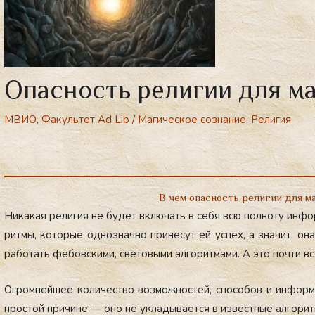
Опасность религии для ма
МВИО
,
Факультет Ad Lib
/
Магическое сознание
,
Религия
В чём опасность религии для м
Ни­какая ре­лигия не бу­дет вклю­чать в се­бя всю пол­но­ту ин­фо
рит­мы, ко­торые од­нознач­но при­несут ей ус­пех, а зна­чит, она
ра­ботать фе­бов­ски­ми, све­товы­ми ал­го­рит­ма­ми. А это поч­ти в
Ог­ромней­шее ко­личес­тво воз­можнос­тей, спо­собов и ин­форм
прос­той при­чине — оно не ук­ла­дыва­ет­ся в из­вес­тные ал­го­рит