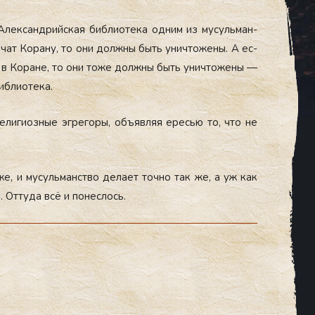
ек­сан­дрий­ская биб­ли­оте­ка од­ним из му­суль­ман­
­речат Ко­рану, то они дол­жны быть унич­то­жены. А ес­
о и в Ко­ране, то они то­же дол­жны быть унич­то­жены —
б­ли­оте­ка.
­лиги­оз­ные эг­ре­горы, объ­яв­ляя ересью то, что не
же, и му­суль­манс­тво де­ла­ет точ­но так же, а уж как
 От­ту­да всё и по­нес­лось.