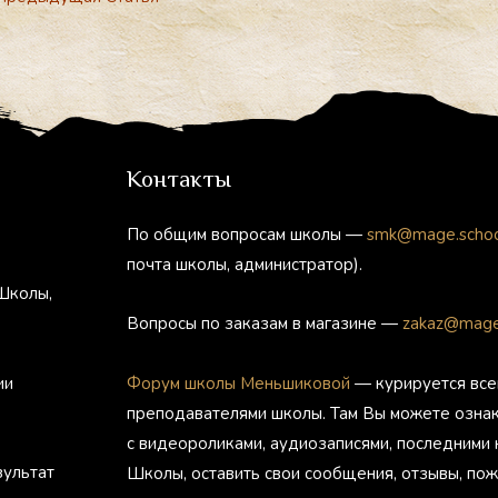
Контакты
По общим вопросам школы —
smk@mage.scho
почта школы, администратор).
Школы,
Вопросы по заказам в магазине —
zakaz@mage
ии
Форум школы Меньшиковой
— курируется все
преподавателями школы. Там Вы можете озна
с видеороликами, аудиозаписями, последними
зультат
Школы, оставить свои сообщения, отзывы, пож