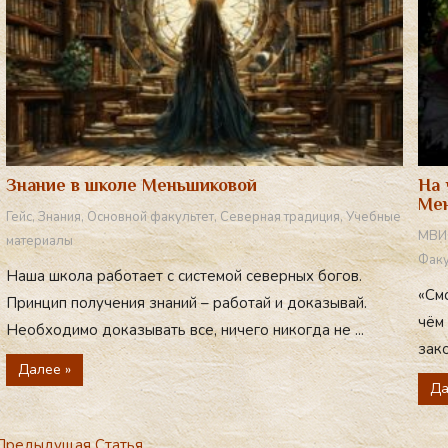
Знание в школе Меньшиковой
На 
Ме
Гейс
,
Знания
,
Основной факультет
,
Северная традиция
,
Учебные
МВИ
материалы
Факу
Наша школа работает с системой северных богов.
«См
Принцип получения знаний – работай и доказывай.
чём
Необходимо доказывать все, ничего никогда не ...
зако
Далее »
Да
редыдущая Статья