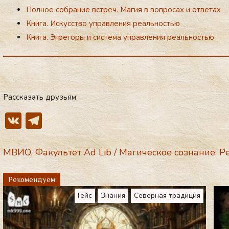
Полное собрание встреч. Магия в вопросах и ответах
Книга. Искусство управления реальностью
Книга. Эгрегоры и система управления реальностью
Рассказать друзьям:
V
T
K
el
e
МВИО
,
Факультет Ad Lib
/
Магическое сознание
,
Р
gr
Рекомендуем
a
Гейс
Знания
Северная традиция
m