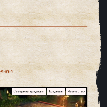
елигия
Северная традиция
Традиция
Язычество