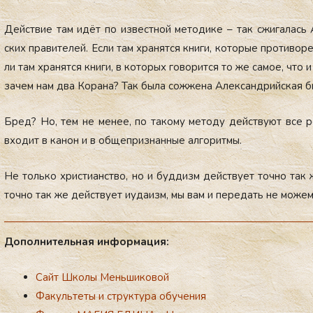
Дей­ствие там идёт по из­вес­тной ме­тоди­ке – так сжи­галась Ал
ских пра­вите­лей. Ес­ли там хра­нят­ся кни­ги, ко­торые про­тиво
ли там хра­нят­ся кни­ги, в ко­торых го­ворит­ся то же са­мое, чт
за­чем нам два Ко­рана? Так бы­ла сож­же­на Алек­сан­дрий­ская би
Бред? Но, тем не ме­нее, по та­кому ме­тоду дей­ству­ют все ре
вхо­дит в ка­нон и в об­щеприз­нанные ал­го­рит­мы.
Не толь­ко хрис­ти­анс­тво, но и буд­дизм дей­ству­ет точ­но так 
точ­но так же дей­ству­ет и­уда­изм, мы вам и пе­редать не мо­жем.
До­пол­ни­тель­ная ин­фор­ма­ция:
Сайт Школы Меньшиковой
Факультеты и структура обучения