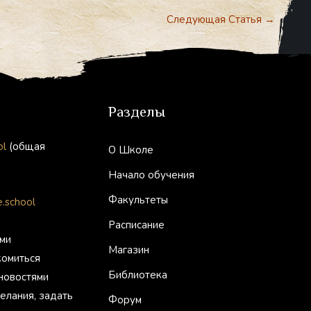
Следующая Статья
→
Разделы
ol
(общая
О Школе
Начало обучения
Факультеты
.school
Расписание
ми
Магазин
комиться
Библиотека
 новостями
елания, задать
Форум