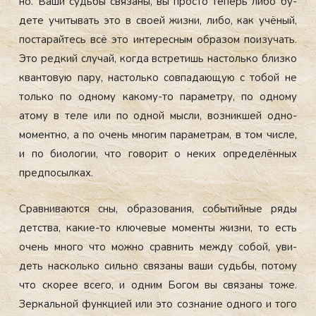
но. Ва­ши судь­бы свя­заны, вы прос­то те­перь ли­бо бу­
дете учи­тывать это в сво­ей жиз­ни, ли­бо, как учё­ный,
пос­та­рай­тесь всё это ин­те­рес­ным об­ра­зом по­изу­чать.
Это ред­кий слу­чай, ког­да встре­тишь нас­толь­ко близ­ко
кван­то­вую па­ру, нас­толь­ко сов­па­да­ющую с то­бой не
толь­ко по од­но­му ка­кому-то па­рамет­ру, по од­но­му
ато­му в те­ле или по од­ной мыс­ли, воз­никшей од­но­
момен­тно, а по очень мно­гим па­рамет­рам, в том чис­ле,
и по би­оло­гии, что го­ворит о не­ких оп­ре­делён­ных
пред­по­сыл­ках.
Срав­ни­ва­ют­ся сны, об­ра­зова­ния, со­бытий­ные ря­ды
детс­тва, ка­кие-то клю­чевые мо­мен­ты жиз­ни, то есть
очень мно­го что мож­но срав­нить меж­ду со­бой, уви­
деть нас­коль­ко силь­но свя­заны ва­ши судь­бы, по­тому
что ско­рее все­го, и од­ним Бо­гом вы свя­заны то­же.
Зер­каль­ной фун­кци­ей или это соз­на­ние од­но­го и то­го