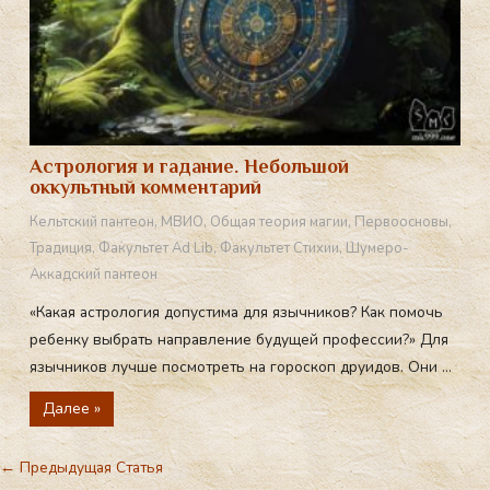
Астрология и гадание. Небольшой
оккультный комментарий
Кельтский пантеон
,
МВИО
,
Общая теория магии
,
Первоосновы
,
Традиция
,
Факультет Ad Lib
,
Факультет Стихии
,
Шумеро-
Аккадский пантеон
«Какая астрология допустима для язычников? Как помочь
ребенку выбрать направление будущей профессии?» Для
язычников лучше посмотреть на гороскоп друидов. Они ...
Далее »
←
Предыдущая Статья