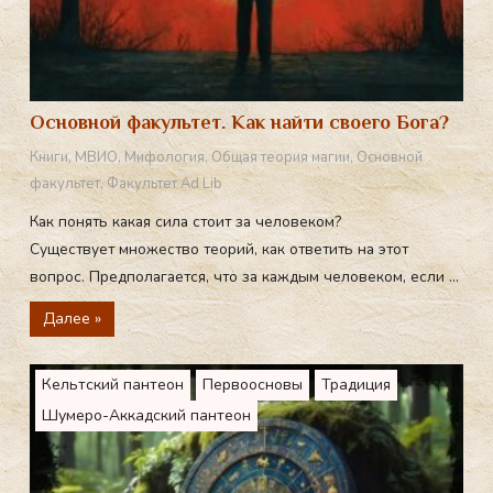
Основной факультет. Как найти своего Бога?
Книги
,
МВИО
,
Мифология
,
Общая теория магии
,
Основной
факультет
,
Факультет Ad Lib
Как понять какая сила стоит за человеком?
Существует множество теорий, как ответить на этот
вопрос. Предполагается, что за каждым человеком, если ...
Далее »
Кельтский пантеон
Первоосновы
Традиция
Шумеро-Аккадский пантеон