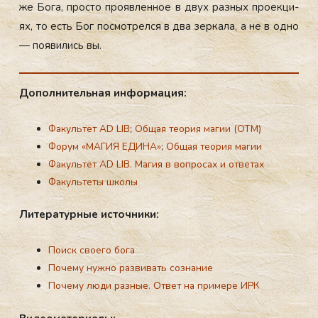
же Бо­га, прос­то про­яв­ленное в двух раз­ных про­ек­ци­
ях, то есть Бог пос­мотрел­ся в два зер­ка­ла, а не в од­но
— по­яви­лись вы.
До­пол­ни­тель­ная ин­фор­ма­ция:
Факультет AD LIB
;
Общая теория магии (ОТМ)
Форум «МАГИЯ ЕДИНА»
;
Общая теория магии
Факультет AD LIB. Магия в вопросах и ответах
Факультеты школы
Ли­тера­тур­ные ис­точни­ки:
Поиск своего бога
Почему нужно развивать сознание
Почему люди разные. Ответ на примере ИРК