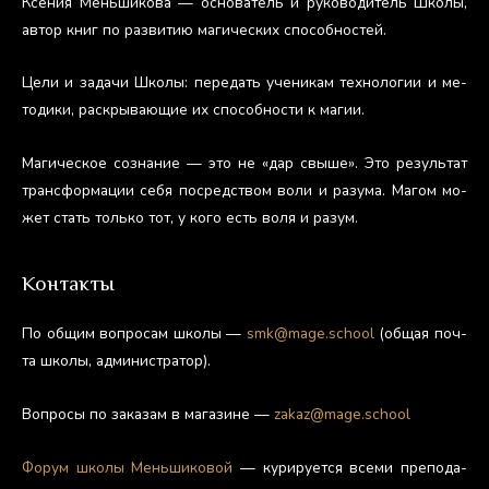
Ксе­ния Мень­ши­кова — ос­но­ватель и ру­ково­дитель Шко­лы,
ав­тор книг по раз­ви­тию ма­гичес­ких спо­соб­ностей.
Це­ли и за­дачи Шко­лы: пе­редать уче­никам тех­но­логии и ме­
тоди­ки, рас­кры­ва­ющие их спо­соб­ности к ма­гии.
Ма­гичес­кое соз­на­ние — это не «дар свы­ше». Это ре­зуль­тат
тран­сфор­ма­ции се­бя пос­редс­твом во­ли и ра­зума. Ма­гом мо­
жет стать толь­ко тот, у ко­го есть во­ля и ра­зум.
Контакты
По об­щим воп­ро­сам шко­лы —
smk@mage.school
(об­щая поч­
та шко­лы, ад­ми­нис­тра­тор).
Воп­ро­сы по за­казам в ма­гази­не —
zakaz@mage.school
Фо­рум шко­лы Мень­ши­ковой
— ку­риру­ет­ся все­ми пре­пода­