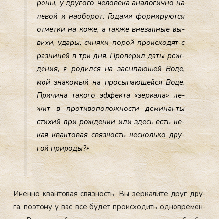
роны, у дру­гого че­лове­ка ана­логич­но на
ле­вой и на­обо­рот. Го­дами фор­ми­ру­ют­ся
от­метки на ко­же, а так­же вне­зап­ные вы­
вихи, уда­ры, си­няки, по­рой про­ис­хо­дят с
раз­ни­цей в три дня. Про­верил да­ты рож­
де­ния, я ро­дил­ся на за­сыпа­ющей Во­де,
мой зна­комый на про­сыпа­ющей­ся Во­де.
При­чина та­кого эф­фекта «зер­ка­ла» ле­
жит в про­тиво­полож­ности до­минан­ты
сти­хий при рож­де­нии или здесь есть не­
кая кван­то­вая связ­ность нес­коль­ко дру­
гой при­роды?»
Имен­но кван­то­вая связ­ность. Вы зер­ка­лите друг дру­
га, по­это­му у вас всё бу­дет про­ис­хо­дить од­новре­мен­