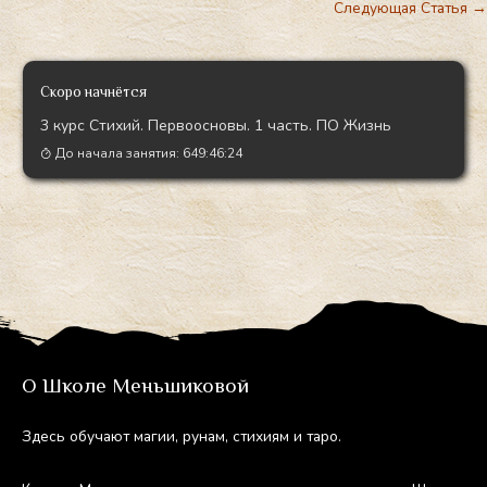
Следующая Статья
→
Скоро начнётся
3 курс Стихий. Первоосновы. 1 часть. ПО Жизнь
До начала занятия:
649:46:23
О Школе Меньшиковой
Здесь обу­ча­ют ма­гии, ру­нам, сти­хи­ям и та­ро.