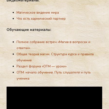
Ви­де­ома­тери­алы:
Магическое видение мира
Что есть кармический партнер
Обу­ча­ющие ма­тери­алы:
Полное собрание встреч «Магия в вопросах и
ответах»
Общая теория магии. Структура курса и правила
обучения
Раздел форума «ОТМ — уроки»
ОТМ: начало обучения. Путь слушателя и путь
ученика