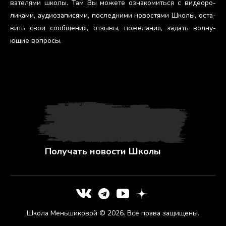
вате­лями шко­лы. Там Вы мо­жете оз­на­комить­ся с ви­де­оро­
лика­ми, а­уди­оза­пися­ми, пос­ледни­ми но­вос­тя­ми Шко­лы, ос­та­
вить свои со­об­ще­ния, от­зы­вы, по­жела­ния, за­дать вол­ну­
ющие воп­ро­сы.
Получать новости Школы
Школа Меньшиковой © 2026. Все права защищены.